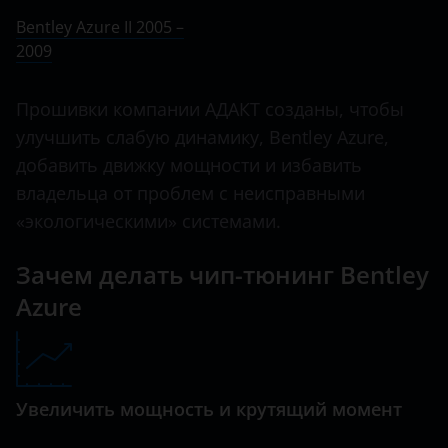
Ничего не найдено
BMW
Bentley Azure II 2005 –
Continental GT
2009
Brilliance
Flying Spur
BYD
Прошивки компании АДАКТ созданы, чтобы
Mulsanne
Cadillac
улучшить слабую динамику, Bentley Azure,
добавить движку мощности и избавить
Changan
владельца от проблем с неисправными
Chery
«экологическими» системами.
Chevrolet
Зачем делать чип-тюнинг Bentley
Chrysler
Azure
Citroen
Daewoo
Увеличить мощность и крутящий момент
Daihatsu