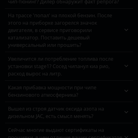
чип-тюнинг? Дилер обнаружит факт репрога?
Land Rover
На трассе 'попал' на плохой бензин. После
Lexus
этого на приборке загорелся значок
двигателя, в сервисе приговорили
Lifan
катализатор. Поставить дешевый
универсальный или прошить?
Luxgen
Mazda
Увеличится ли потребление топлива после
установки stage1? Сосед чипанул киа рио,
Mercedes
расход вырос на литр.
MINI
Какая прибавка мощности при чипе
Mitsubishi
бензинового атмосферника?
Nissan
Вышел из строя датчик оксида азота на
дизельном JAC, есть смысл менять?
Omoda
Сейчас многие выдают сертификаты на
Opel
прошивки, в чем отличие ваших сертификатов