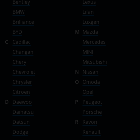
Bentley
Lexus
BMW
Lifan
Brilliance
Luxgen
BYD
M
Mazda
C
Cadillac
Mercedes
Changan
MINI
Chery
Mitsubishi
Chevrolet
N
Nissan
Chrysler
O
Omoda
Citroen
Opel
D
Daewoo
P
Peugeot
Daihatsu
Porsche
Datsun
R
Ravon
Dodge
Renault