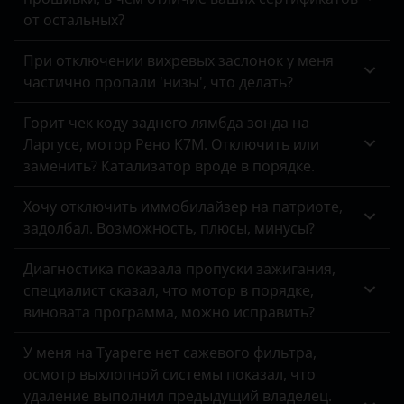
Peugeot
от остальных?
Porsche
При отключении вихревых заслонок у меня
частично пропали 'низы', что делать?
Ravon
Горит чек коду заднего лямбда зонда на
Renault
Ларгусе, мотор Рено К7М. Отключить или
Saab
заменить? Катализатор вроде в порядке.
Seat
Хочу отключить иммобилайзер на патриоте,
задолбал. Возможность, плюсы, минусы?
Skoda
Диагностика показала пропуски зажигания,
Smart
специалист сказал, что мотор в порядке,
SsangYong
виновата программа, можно исправить?
Subaru
У меня на Туареге нет сажевого фильтра,
осмотр выхлопной системы показал, что
Suzuki
удаление выполнил предыдущий владелец.