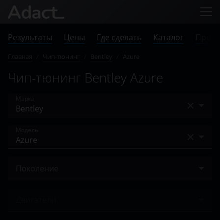
Результаты
Цены
Где сделать
Каталог
Прове
Главная
/
Чип-тюнинг
/
Bentley
/
Azure
Чип-тюнинг Bentley Azure
Марка
Acura
Модель
Alfa Romeo
Arnage
Audi
Поколение
Azure
BAIC
II 2005 – 2009
Bentayga
Двигатели
Bentley
Brooklands