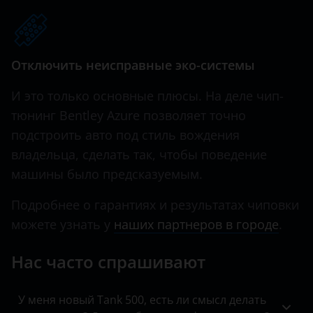
Hawtai
Honda
Отключить неисправные эко-системы
Hummer
И это только основные плюсы. На деле чип-
Hyundai
тюнинг Bentley Azure позволяет точно
подстроить авто под стиль вождения
Infiniti
владельца, сделать так, чтобы поведение
Iveco
машины было предсказуемым.
JAC
Подробнее о гарантиях и результатах чиповки
Jaguar
можете узнать у
наших партнеров в городе
.
Jeep
Нас часто спрашивают
Kaiyi
У меня новый Tank 500, есть ли смысл делать
KIA