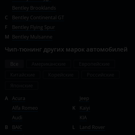
Bentley Brooklands
C
Bentley Continental GT
F
Bentley Flying Spur
M
Bentley Mulsanne
Чип-тюнинг других марок автомобилей
Все
Американские
Европейские
Китайские
Корейские
Российские
Японские
A
Acura
Jeep
Alfa Romeo
K
Kaiyi
Audi
KIA
B
BAIC
L
Land Rover