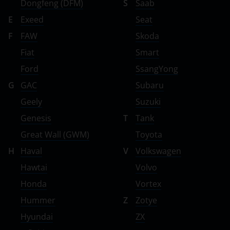
Dongfeng (DFM)
S
Saab
E
Exeed
Seat
F
FAW
Skoda
Fiat
Smart
Ford
SsangYong
G
GAC
Subaru
Geely
Suzuki
Genesis
T
Tank
Great Wall (GWM)
Toyota
H
Haval
V
Volkswagen
Hawtai
Volvo
Honda
Vortex
Hummer
Z
Zotye
Hyundai
ZX