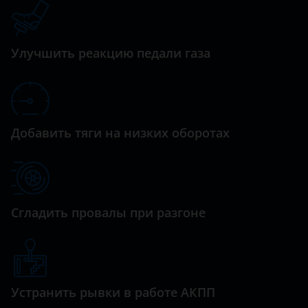
Datsun
Dodge
Улучшить реакцию педали газа
Dongfeng (DFM)
Exeed
FAW
Добавить тяги на низких оборотах
Fiat
Ford
GAC
Сгладить провалы при разгоне
Geely
Genesis
Great Wall (GWM)
Устранить рывки в работе АКПП
Haval