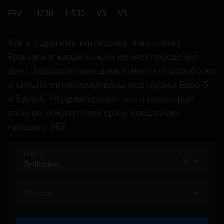
Ничего не найдено
BMW
FRV
H230
H530
V3
V5
V5
Brilliance
Как и с другими китайцами, чип-тюнинг
BYD
Бриллианс кардинально меняет поведение
Cadillac
авто. Заводские прошивки имеют недоработки
и сильно оптимизированы под нормы Евро-5
Changan
и Евро-6. Неудивительно, что в некоторых
Chery
салонах покупателям сразу предлагают
Chevrolet
прошить ЭБУ.
Chrysler
Марка
Citroen
Acura
Daewoo
Модель
Alfa Romeo
Daihatsu
FRV
Audi