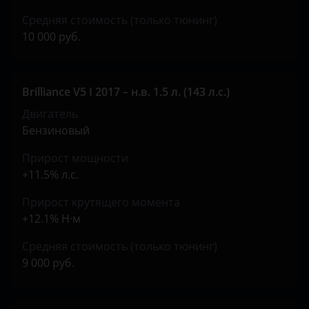
JAC
Peugeot
Средняя стоимость (только тюнинг)
10 000 руб.
Jaguar
Porsche
Jeep
Ravon
Brilliance V5 I 2017 – н.в. 1.5 л. (143 л.с.)
Kaiyi
Renault
Двигатель
Kia
Saab
Бензиновый
Land Rover
Seat
Прирост мощности
+11.5% л.с.
Lexus
Skoda
Прирост крутящего момента
Lifan
Smart
+12.1% Н·м
Luxgen
SsangYong
Средняя стоимость (только тюнинг)
Mazda
Subaru
9 000 руб.
Mercedes-Benz
Suzuki