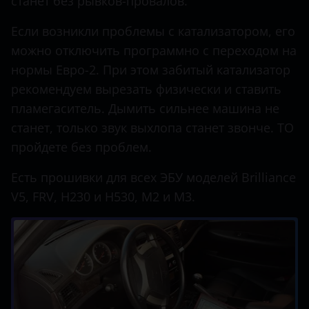
станет без рывков-провалов.
Daewoo
Hawtai
Если возникли проблемы с катализатором, его
Daihatsu
можно отключить программно с переходом на
Honda
нормы Евро-2. При этом забитый катализатор
Datsun
Hummer
рекомендуем вырезать физически и ставить
Dodge
Hyundai
пламегаситель. Дымить сильнее машина не
станет, только звук выхлопа станет звонче. ТО
DongFeng
Infiniti
пройдете без проблем.
EXEED
Iveco
Есть прошивки для всех ЭБУ моделей Brilliance
FAW
JAC
V5, FRV, H230 и H530, M2 и M3.
Fiat
Jaguar
Ford
Jeep
Foton
Kaiyi
GAC
KIA