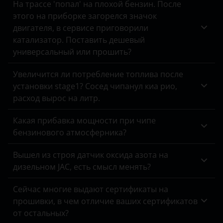
На трассе 'попал' на плохой бензин. После
ВАЗ (LADA)
этого на приборке загорелся значок
двигателя, в сервисе приговорили
ГАЗ
катализатор. Поставить дешевый
универсальный или прошить?
ЗАЗ
Увеличится ли потребление топлива после
ТагАЗ
установки stage1? Сосед чипанул киа рио,
УАЗ
расход вырос на литр.
Какая прибавка мощности при чипе
бензинового атмосферника?
Вышел из строя датчик оксида азота на
дизельном JAC, есть смысл менять?
Сейчас многие выдают сертификаты на
прошивки, в чем отличие ваших сертификатов
от остальных?