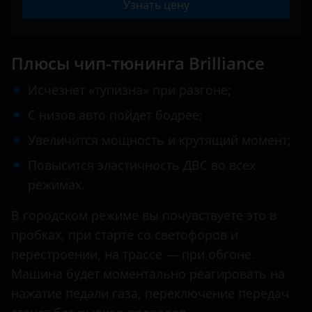
Datsun
Узнать цену
H230
BAIC
Dodge
H530
Bentley
Dongfeng (DFM)
Плюсы чип-тюнинга Brilliance
V3
BMW
Exeed
Исчезнет «тупизна» при разгоне;
V5
Brilliance
FAW
С низов авто пойдет бодрее;
BYD
Увеличится мощность и крутящий момент;
Fiat
Повысится эластичность ДВС во всех
Cadillac
Ford
режимах.
Changan
GAC
В городском режиме вы почувствуете это в
Chery
Geely
пробках, при старте со светофоров и
Chevrolet
Genesis
перестроении, на трассе — при обгоне.
Машина будет моментально реагировать на
Chrysler
Great Wall (GWM)
нажатие педали газа, переключение передач
Citroen
Haval