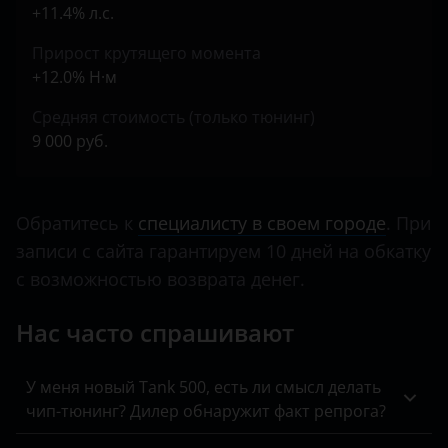
+11.4% л.с.
Smart
Прирост крутящего момента
+12.0% Н·м
SsangYong
Средняя стоимость (только тюнинг)
Subaru
9 000 руб.
Suzuki
Tank
Обратитесь к
специалисту в своем городе
. При
Toyota
записи с сайта гарантируем 10 дней на обкатку
с возможностью возврата денег.
Volkswagen
Volvo
Нас часто спрашивают
Vortex
У меня новый Tank 500, есть ли смысл делать
Zotye
чип-тюнинг? Дилер обнаружит факт репрога?
ZX