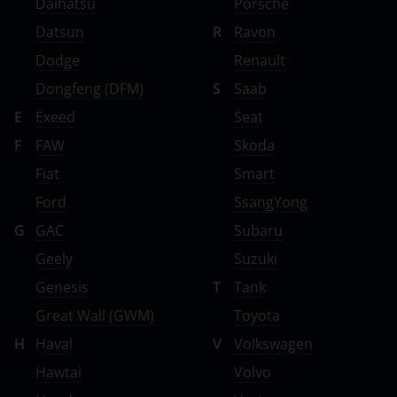
Daihatsu
Porsche
Datsun
R
Ravon
Dodge
Renault
Dongfeng (DFM)
S
Saab
E
Exeed
Seat
F
FAW
Skoda
Fiat
Smart
Ford
SsangYong
G
GAC
Subaru
Geely
Suzuki
Genesis
T
Tank
Great Wall (GWM)
Toyota
H
Haval
V
Volkswagen
Hawtai
Volvo