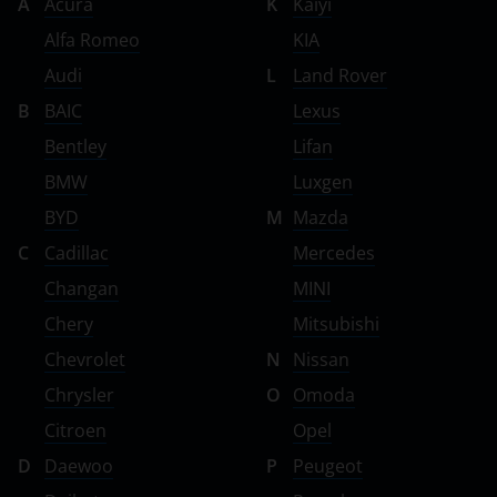
A
Acura
K
Kaiyi
Alfa Romeo
KIA
Audi
L
Land Rover
B
BAIC
Lexus
Bentley
Lifan
BMW
Luxgen
BYD
M
Mazda
C
Cadillac
Mercedes
Changan
MINI
Chery
Mitsubishi
Chevrolet
N
Nissan
Chrysler
O
Omoda
Citroen
Opel
D
Daewoo
P
Peugeot