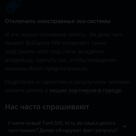
Hawtai
Отключить неисправные эко-системы
Honda
И это только основные плюсы. На деле чип-
Hummer
тюнинг Brilliance FRV позволяет точно
Hyundai
подстроить авто под стиль вождения
Infiniti
владельца, сделать так, чтобы поведение
машины было предсказуемым.
Iveco
Подробнее о гарантиях и результатах чиповки
JAC
можете узнать у
наших партнеров в городе
.
Jaguar
Нас часто спрашивают
Jeep
Kaiyi
У меня новый Tank 500, есть ли смысл делать
чип-тюнинг? Дилер обнаружит факт репрога?
KIA