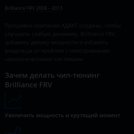
Ничего не найдено
BMW
Brilliance FRV 2008 – 2013
V5
Brilliance
Прошивки компании АДАКТ созданы, чтобы
BYD
улучшить слабую динамику, Brilliance FRV,
Cadillac
добавить движку мощности и избавить
владельца от проблем с неисправными
Changan
«экологическими» системами.
Chery
Зачем делать чип-тюнинг
Chevrolet
Brilliance FRV
Chrysler
Citroen
Daewoo
Увеличить мощность и крутящий момент
Daihatsu