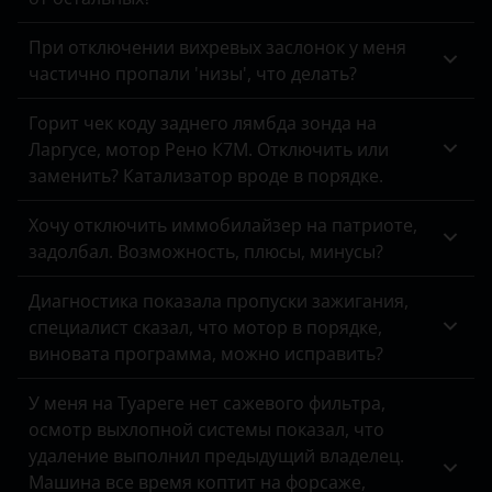
Peugeot
При отключении вихревых заслонок у меня
Porsche
частично пропали 'низы', что делать?
Ravon
Горит чек коду заднего лямбда зонда на
Ларгусе, мотор Рено К7М. Отключить или
Renault
заменить? Катализатор вроде в порядке.
Saab
Хочу отключить иммобилайзер на патриоте,
Seat
задолбал. Возможность, плюсы, минусы?
Skoda
Диагностика показала пропуски зажигания,
специалист сказал, что мотор в порядке,
Smart
виновата программа, можно исправить?
SsangYong
У меня на Туареге нет сажевого фильтра,
Subaru
осмотр выхлопной системы показал, что
удаление выполнил предыдущий владелец.
Suzuki
Машина все время коптит на форсаже,