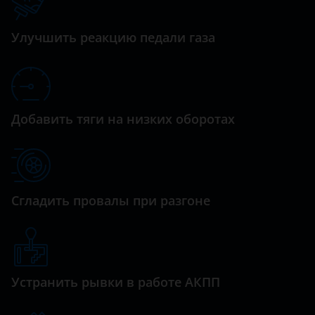
Datsun
Dodge
Улучшить реакцию педали газа
Dongfeng (DFM)
Exeed
FAW
Добавить тяги на низких оборотах
Fiat
Ford
GAC
Сгладить провалы при разгоне
Geely
Genesis
Устранить рывки в работе АКПП
Great Wall (GWM)
Haval