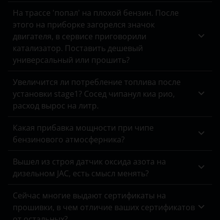
На трассе 'попал' на плохой бензин. После
Land Rover
этого на приборке загорелся значок
Lexus
двигателя, в сервисе приговорили
катализатор. Поставить дешевый
Lifan
универсальный или прошить?
Luxgen
Увеличится ли потребление топлива после
Mazda
установки stage1? Сосед чипанул киа рио,
расход вырос на литр.
Mercedes
Какая прибавка мощности при чипе
MINI
бензинового атмосферника?
Mitsubishi
Вышел из строя датчик оксида азота на
Nissan
дизельном JAC, есть смысл менять?
Omoda
Сейчас многие выдают сертификаты на
прошивки, в чем отличие ваших сертификатов
Opel
от остальных?