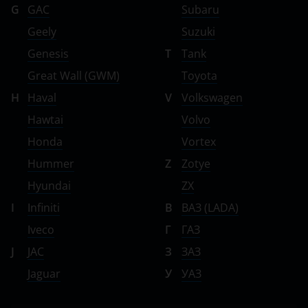
G
GAC
Subaru
Geely
Suzuki
Genesis
T
Tank
Great Wall (GWM)
Toyota
H
Haval
V
Volkswagen
Hawtai
Volvo
Honda
Vortex
Hummer
Z
Zotye
Hyundai
ZX
I
Infiniti
В
ВАЗ (LADA)
Iveco
Г
ГАЗ
J
JAC
З
ЗАЗ
Jaguar
У
УАЗ