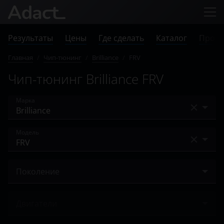
Результаты
Цены
Где сделать
Каталог
Прове
Главная
/
Чип-тюнинг
/
Brilliance
/
FRV
Чип-тюнинг Brilliance FRV
Марка
Acura
Модель
Alfa Romeo
FRV
Audi
Поколение
H230
BAIC
2008 – 2013
H530
Двигатели
Bentley
V3