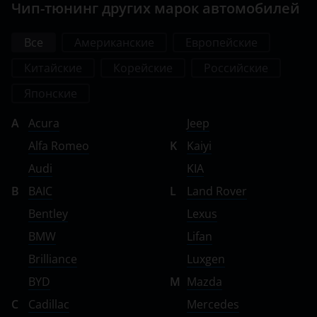
Чип-тюнинг других марок автомобилей
Все
Американские
Европейские
Китайские
Корейские
Российские
Японские
A
Acura
Jeep
Alfa Romeo
K
Kaiyi
Audi
KIA
B
BAIC
L
Land Rover
Bentley
Lexus
BMW
Lifan
Brilliance
Luxgen
BYD
M
Mazda
C
Cadillac
Mercedes