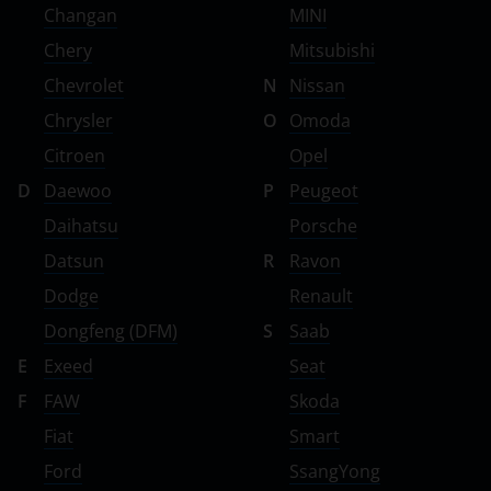
Changan
MINI
Chery
Mitsubishi
Chevrolet
N
Nissan
Chrysler
O
Omoda
Citroen
Opel
D
Daewoo
P
Peugeot
Daihatsu
Porsche
Datsun
R
Ravon
Dodge
Renault
Dongfeng (DFM)
S
Saab
E
Exeed
Seat
F
FAW
Skoda
Fiat
Smart
Ford
SsangYong