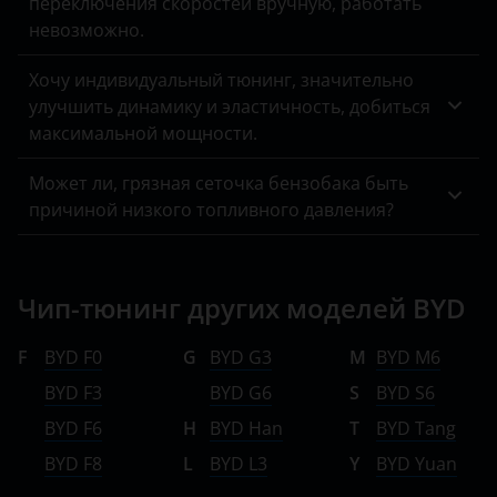
переключения скоростей вручную, работать
невозможно.
Хочу индивидуальный тюнинг, значительно
улучшить динамику и эластичность, добиться
максимальной мощности.
Может ли, грязная сеточка бензобака быть
причиной низкого топливного давления?
Чип-тюнинг других моделей BYD
F
BYD F0
G
BYD G3
M
BYD M6
BYD F3
BYD G6
S
BYD S6
BYD F6
H
BYD Han
T
BYD Tang
BYD F8
L
BYD L3
Y
BYD Yuan