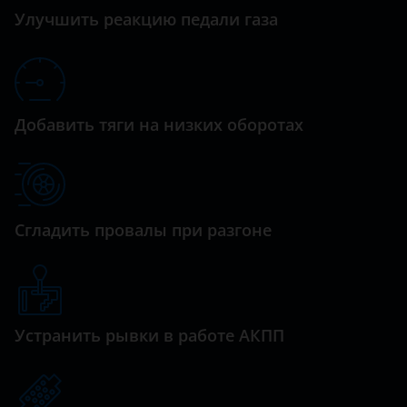
Datsun
Улучшить реакцию педали газа
Dodge
Dongfeng (DFM)
Exeed
Добавить тяги на низких оборотах
FAW
Fiat
Ford
Сгладить провалы при разгоне
GAC
Geely
Genesis
Устранить рывки в работе АКПП
Great Wall (GWM)
Haval