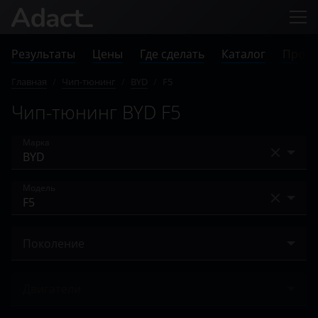
Результаты
Цены
Где сделать
Каталог
Прове
Главная
/
Чип-тюнинг
/
BYD
/
F5
Чип-тюнинг BYD F5
Марка
Acura
Модель
Alfa Romeo
F0
Audi
Поколение
F3
BAIC
2014 – 2018
F5
Двигатели
Bentley
F6