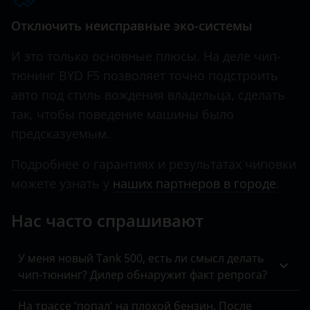
Hawtai
Отключить неисправные эко-системы
Honda
И это только основные плюсы. На деле чип-
тюнинг BYD F5 позволяет точно подстроить
Hummer
авто под стиль вождения владельца, сделать
Hyundai
так, чтобы поведение машины было
предсказуемым.
Infiniti
Iveco
Подробнее о гарантиях и результатах чиповки
можете узнать у
наших партнеров в городе
.
JAC
Нас часто спрашивают
Jaguar
Jeep
У меня новый Tank 500, есть ли смысл делать
Kaiyi
чип-тюнинг? Дилер обнаружит факт репрога?
KIA
На трассе 'попал' на плохой бензин. После