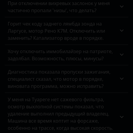
При отключении вихревых заслонок у меня
Peugeot
частично пропали 'низы', что делать?
Porsche
Горит чек коду заднего лямбда зонда на
Ravon
Ларгусе, мотор Рено К7М. Отключить или
заменить? Катализатор вроде в порядке.
Renault
Хочу отключить иммобилайзер на патриоте,
Saab
задолбал. Возможность, плюсы, минусы?
Seat
Диагностика показала пропуски зажигания,
Skoda
специалист сказал, что мотор в порядке,
виновата программа, можно исправить?
Smart
У меня на Туареге нет сажевого фильтра,
SsangYong
осмотр выхлопной системы показал, что
Subaru
удаление выполнил предыдущий владелец.
Машина все время коптит на форсаже,
Suzuki
особенно на трассе, когда высокая скорость.