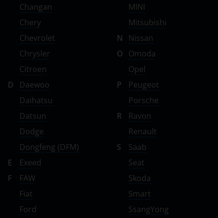
Changan
MINI
Chery
Mitsubishi
Chevrolet
N
Nissan
Chrysler
O
Omoda
Citroen
Opel
D
Daewoo
P
Peugeot
Daihatsu
Porsche
Datsun
R
Ravon
Dodge
Renault
Dongfeng (DFM)
S
Saab
E
Exeed
Seat
F
FAW
Skoda
Fiat
Smart
Ford
SsangYong