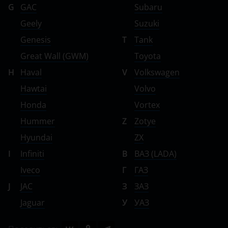
G
GAC
Subaru
Geely
Suzuki
Genesis
T
Tank
Great Wall (GWM)
Toyota
H
Haval
V
Volkswagen
Hawtai
Volvo
Honda
Vortex
Hummer
Z
Zotye
Hyundai
ZX
I
Infiniti
В
ВАЗ (LADA)
Iveco
Г
ГАЗ
J
JAC
З
ЗАЗ
Jaguar
У
УАЗ