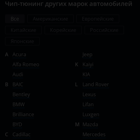
Чип-тюнинг других марок автомобилей
Все
Американские
Европейские
Китайские
Корейские
Российские
Японские
A
Acura
Jeep
Alfa Romeo
K
Kaiyi
Audi
KIA
B
BAIC
L
Land Rover
Bentley
Lexus
BMW
Lifan
Brilliance
Luxgen
BYD
M
Mazda
C
Cadillac
Mercedes