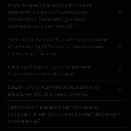
этого на приборке загорелся значок
Land Rover
двигателя, в сервисе приговорили
катализатор. Поставить дешевый
Lexus
универсальный или прошить?
Lifan
Увеличится ли потребление топлива после
Luxgen
установки stage1? Сосед чипанул киа рио,
расход вырос на литр.
Mazda
Mercedes
Какая прибавка мощности при чипе
бензинового атмосферника?
MINI
Вышел из строя датчик оксида азота на
Mitsubishi
дизельном JAC, есть смысл менять?
Nissan
Сейчас многие выдают сертификаты на
Omoda
прошивки, в чем отличие ваших сертификатов
от остальных?
Opel