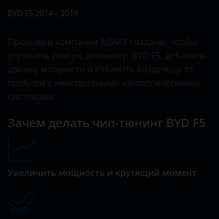
Ничего не найдено
BMW
BYD F5 2014 – 2018
F8
Brilliance
G3
Прошивки компании АДАКТ созданы, чтобы
BYD
улучшить слабую динамику, BYD F5, добавить
G6
Cadillac
движку мощности и избавить владельца от
Han
проблем с неисправными «экологическими»
Changan
L3
системами.
Chery
M6
Зачем делать чип-тюнинг BYD F5
Chevrolet
S6
Chrysler
Tang
Citroen
Увеличить мощность и крутящий момент
Yuan
Daewoo
Daihatsu