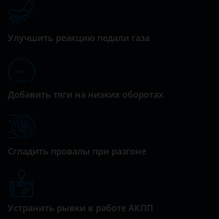
Datsun
Oriental Son
Dodge
QQ6
Улучшить реакцию педали газа
Dongfeng (DFM)
QQme
Exeed
Sweet
FAW
Tiggo
Добавить тяги на низких оборотах
Fiat
Tiggo 2
Ford
Tiggo 3
GAC
Tiggo 4
Сгладить провалы при разгоне
Geely
Tiggo 5
Genesis
Tiggo 7
Great Wall (GWM)
Устранить рывки в работе АКПП
Tiggo 7 PRO 1.5
Haval