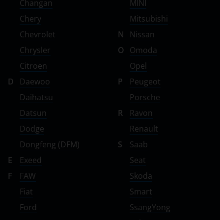
Changan
MINI
Chery
Mitsubishi
Chevrolet
N
Nissan
Chrysler
O
Omoda
Citroen
Opel
D
Daewoo
P
Peugeot
Daihatsu
Porsche
Datsun
R
Ravon
Dodge
Renault
Dongfeng (DFM)
S
Saab
E
Exeed
Seat
F
FAW
Skoda
Fiat
Smart
Ford
SsangYong