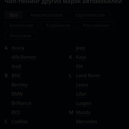
Чип-тюнинг других марок автомобилей
Все
Американские
Европейские
Китайские
Корейские
Российские
Японские
A
Acura
Jeep
Alfa Romeo
K
Kaiyi
Audi
KIA
B
BAIC
L
Land Rover
Bentley
Lexus
BMW
Lifan
Brilliance
Luxgen
BYD
M
Mazda
C
Cadillac
Mercedes