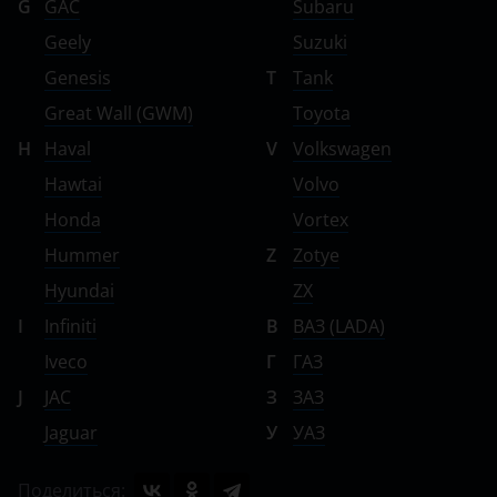
G
GAC
Subaru
Geely
Suzuki
Genesis
T
Tank
Great Wall (GWM)
Toyota
H
Haval
V
Volkswagen
Hawtai
Volvo
Honda
Vortex
Hummer
Z
Zotye
Hyundai
ZX
I
Infiniti
В
ВАЗ (LADA)
Iveco
Г
ГАЗ
J
JAC
З
ЗАЗ
Jaguar
У
УАЗ
Поделиться: