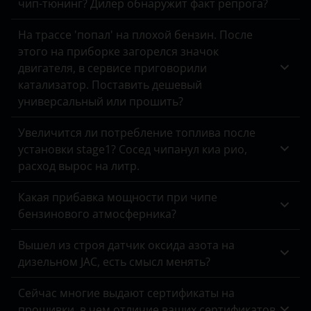
чип-тюнинг? Дилер обнаружит факт репрога?
Land Rover
На трассе 'попал' на плохой бензин. После
Lexus
этого на приборке загорелся значок
двигателя, в сервисе приговорили
Lifan
катализатор. Поставить дешевый
универсальный или прошить?
Luxgen
Mazda
Увеличится ли потребление топлива после
установки stage1? Сосед чипанул киа рио,
Mercedes
расход вырос на литр.
MINI
Какая прибавка мощности при чипе
Mitsubishi
бензинового атмосферника?
Nissan
Вышел из строя датчик оксида азота на
дизельном JAC, есть смысл менять?
Omoda
Сейчас многие выдают сертификаты на
Opel
прошивки, в чем отличие ваших сертификатов