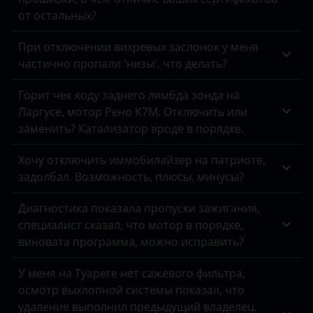
Peugeot
от остальных?
Porsche
При отключении вихревых заслонок у меня
частично пропали 'низы', что делать?
Ravon
Горит чек коду заднего лямбда зонда на
Renault
Ларгусе, мотор Рено К7М. Отключить или
Saab
заменить? Катализатор вроде в порядке.
Seat
Хочу отключить иммобилайзер на патриоте,
задолбал. Возможность, плюсы, минусы?
Skoda
Диагностика показала пропуски зажигания,
Smart
специалист сказал, что мотор в порядке,
SsangYong
виновата программа, можно исправить?
Subaru
У меня на Туареге нет сажевого фильтра,
осмотр выхлопной системы показал, что
Suzuki
удаление выполнил предыдущий владелец.