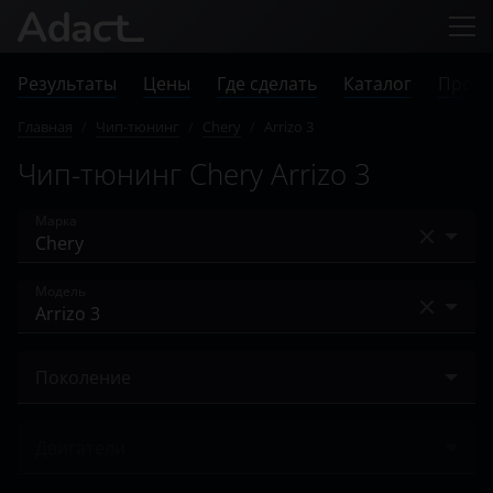
Результаты
Цены
Где сделать
Каталог
Прове
Главная
/
Чип-тюнинг
/
Chery
/
Arrizo 3
Чип-тюнинг Chery Arrizo 3
Марка
Acura
Модель
Alfa Romeo
A13
Audi
Поколение
Amulet
BAIC
I 2014 – 2018
Arrizo 3
Двигатели
Bentley
Arrizo 5