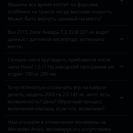
Tank
Машина все время коптит на форсаже,
особенно на трассе, когда высокая скорость.
Toyota
Может быть вернуть сажевый на место?
Volkswagen
Ваз 2115, блок Январь 7.2, ELM 327 не видит
Volvo
данных с датчиков кислорода, хотяонина
месте.
Vortex
Сколько сил и крутящего, прибавится после
Zotye
чипа Haval 1.5 т? На заводской программе он
отдает 150 лс 280 нм.
ZX
ВАЗ (LADA)
Хочу полностью отключить егр на кайрон
дизель, модель 2006 гв 2.0 141 лс. акпп, есть
ГАЗ
возможность? Цена? Обратный процесс
включения клапана, если что, возможен?
ЗАЗ
Нам отказали в отключении мочевины на
УАЗ
Mersedes Arocs, мотивируя это отсутствием