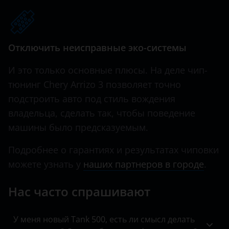
Tiggo 7 PRO MAX 1.6T
Hawtai
Tiggo 8
Honda
Отключить неисправные эко-системы
Tiggo 8 PRO MAX
Hummer
И это только основные плюсы. На деле чип-
Very
Hyundai
тюнинг Chery Arrizo 3 позволяет точно
подстроить авто под стиль вождения
Infiniti
владельца, сделать так, чтобы поведение
Iveco
машины было предсказуемым.
JAC
Подробнее о гарантиях и результатах чиповки
Jaguar
можете узнать у
наших партнеров в городе
.
Jeep
Нас часто спрашивают
Kaiyi
У меня новый Tank 500, есть ли смысл делать
KIA