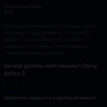
Ничего не найдено
BMW
Chery Arrizo 3 I 2014 –
Arrizo 7
2018
Brilliance
B13
BYD
Прошивки компании АДАКТ созданы, чтобы
Bonus
Cadillac
улучшить слабую динамику, Chery Arrizo 3,
CrossEastar
добавить движку мощности и избавить
Changan
владельца от проблем с неисправными
E5
Chery
«экологическими» системами.
Eastar
Chevrolet
Зачем делать чип-тюнинг Chery
Fora
Chrysler
Arrizo 3
IndiS
Citroen
Karry
Daewoo
Kimo
Увеличить мощность и крутящий момент
Daihatsu
M11