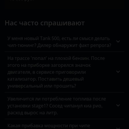
Tank
Toyota
Нас часто спрашивают
Volkswagen
Volvo
У меня новый Tank 500, есть ли смысл делать
чип-тюнинг? Дилер обнаружит факт репрога?
Vortex
На трассе 'попал' на плохой бензин. После
Zotye
этого на приборке загорелся значок
двигателя, в сервисе приговорили
ZX
катализатор. Поставить дешевый
ВАЗ (LADA)
универсальный или прошить?
ГАЗ
Увеличится ли потребление топлива после
установки stage1? Сосед чипанул киа рио,
ЗАЗ
расход вырос на литр.
УАЗ
Какая прибавка мощности при чипе