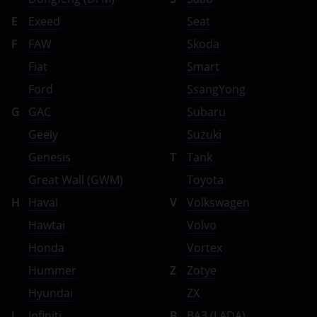
E
Exeed
Seat
F
FAW
Skoda
Fiat
Smart
Ford
SsangYong
G
GAC
Subaru
Geely
Suzuki
Genesis
T
Tank
Great Wall (GWM)
Toyota
H
Haval
V
Volkswagen
Hawtai
Volvo
Honda
Vortex
Hummer
Z
Zotye
Hyundai
ZX
I
Infiniti
В
ВАЗ (LADA)