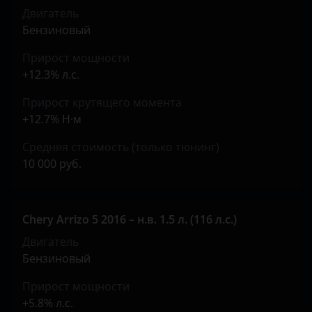
Двигатель
Land Rover
Бензиновый
Lexus
Прирост мощности
Lifan
+12.3% л.с.
Luxgen
Прирост крутящего момента
+12.7% Н·м
Mazda
Средняя стоимость (только тюнинг)
Mercedes
10 000 руб.
MINI
Mitsubishi
Chery Arrizo 5 2016 – н.в. 1.5 л. (116 л.с.)
Nissan
Двигатель
Бензиновый
Omoda
Прирост мощности
Opel
+5.8% л.с.