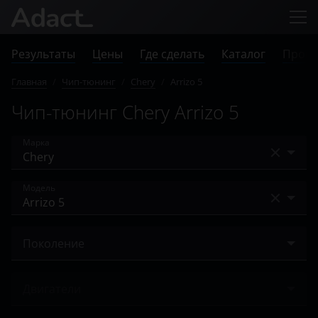
Результаты
Цены
Где сделать
Каталог
Прове
Главная
/
Чип-тюнинг
/
Chery
/
Arrizo 5
Чип-тюнинг Chery Arrizo 5
Марка
Acura
Модель
Alfa Romeo
A13
Audi
Поколение
Amulet
BAIC
2016 – н.в.
Arrizo 3
Двигатели
Bentley
Arrizo 5