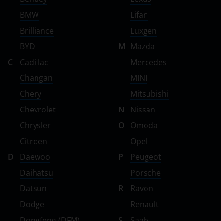
BMW
Lifan
Brilliance
Luxgen
BYD
M
Mazda
C
Cadillac
Mercedes
Changan
MINI
Chery
Mitsubishi
Chevrolet
N
Nissan
Chrysler
O
Omoda
Citroen
Opel
D
Daewoo
P
Peugeot
Daihatsu
Porsche
Datsun
R
Ravon
Dodge
Renault
Dongfeng (DFM)
S
Saab