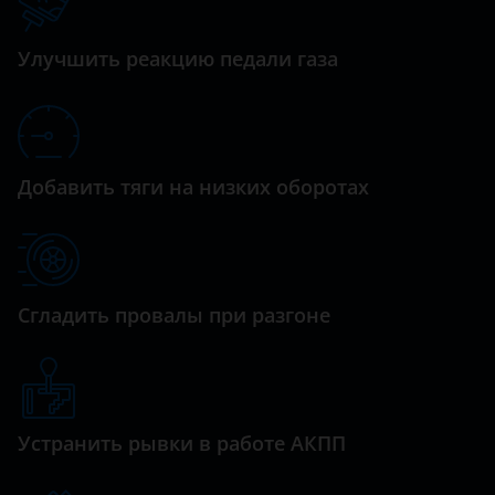
Datsun
Oriental Son
Dodge
Улучшить реакцию педали газа
QQ6
Dongfeng (DFM)
QQme
Exeed
Sweet
FAW
Добавить тяги на низких оборотах
Tiggo
Fiat
Tiggo 2
Ford
Tiggo 3
GAC
Сгладить провалы при разгоне
Tiggo 4
Geely
Tiggo 5
Genesis
Tiggo 7
Устранить рывки в работе АКПП
Great Wall (GWM)
Tiggo 7 PRO 1.5
Haval