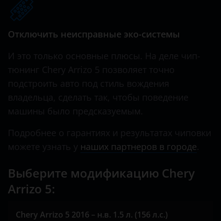
Tiggo 7 PRO MAX 1.6T
Hawtai
Tiggo 8
Отключить неисправные эко-системы
Honda
Tiggo 8 PRO MAX
И это только основные плюсы. На деле чип-
Hummer
Very
тюнинг Chery Arrizo 5 позволяет точно
Hyundai
подстроить авто под стиль вождения
Infiniti
владельца, сделать так, чтобы поведение
машины было предсказуемым.
Iveco
Подробнее о гарантиях и результатах чиповки
JAC
можете узнать у
наших партнеров в городе
.
Jaguar
Выберите модификацию Chery
Jeep
Arrizo 5:
Kaiyi
KIA
Chery Arrizo 5 2016 – н.в. 1.5 л. (156 л.с.)