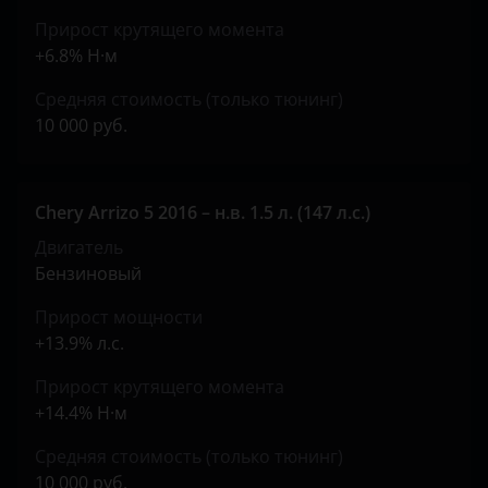
Peugeot
Прирост крутящего момента
+6.8% Н·м
Porsche
Средняя стоимость (только тюнинг)
Ravon
10 000 руб.
Renault
Saab
Chery Arrizo 5 2016 – н.в. 1.5 л. (147 л.с.)
Seat
Двигатель
Бензиновый
Skoda
Прирост мощности
Smart
+13.9% л.с.
SsangYong
Прирост крутящего момента
Subaru
+14.4% Н·м
Suzuki
Средняя стоимость (только тюнинг)
10 000 руб.