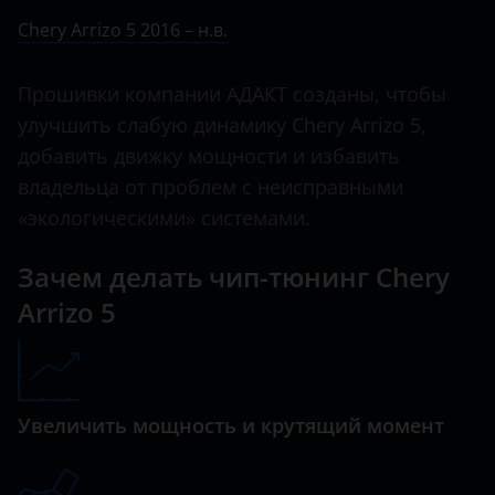
Ничего не найдено
BMW
Chery Arrizo 5 2016 – н.в.
Arrizo 7
Brilliance
B13
Прошивки компании АДАКТ созданы, чтобы
BYD
улучшить слабую динамику Chery Arrizo 5,
Bonus
Cadillac
добавить движку мощности и избавить
CrossEastar
владельца от проблем с неисправными
Changan
E5
«экологическими» системами.
Chery
Eastar
Зачем делать чип-тюнинг Chery
Chevrolet
Fora
Arrizo 5
Chrysler
IndiS
Citroen
Karry
Daewoo
Увеличить мощность и крутящий момент
Kimo
Daihatsu
M11