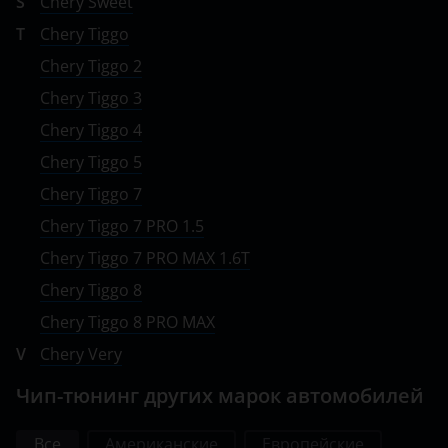
S
Chery Sweet
T
Chery Tiggo
Volvo
Chery Tiggo 2
Vortex
Chery Tiggo 3
Zotye
Chery Tiggo 4
ZX
Chery Tiggo 5
Chery Tiggo 7
ВАЗ (LADA)
Chery Tiggo 7 PRO 1.5
ГАЗ
Chery Tiggo 7 PRO MAX 1.6T
ЗАЗ
Chery Tiggo 8
ТагАЗ
Chery Tiggo 8 PRO MAX
V
Chery Very
УАЗ
Чип-тюнинг других марок автомобилей
Все
Американские
Европейские