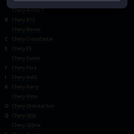
Chery Arrizo 5
Ravon
Chery Arrizo 7
Renault
B
Chery B13
Saab
Chery Bonus
Seat
C
Chery CrossEastar
E
Chery E5
Skoda
Chery Eastar
Smart
F
Chery Fora
SsangYong
I
Chery IndiS
Subaru
K
Chery Karry
Chery Kimo
Suzuki
O
Chery Oriental Son
Tank
Q
Chery QQ6
Toyota
Chery QQme
Volkswagen