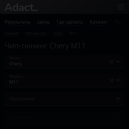
Результаты
Цены
Где сделать
Каталог
Прове
Главная
/
Чип-тюнинг
/
Chery
/
M11
Чип-тюнинг Chery M11
Марка
Acura
Модель
Alfa Romeo
A13
Audi
Поколение
Amulet
BAIC
2010 – 2015
Arrizo 3
Двигатели
Bentley
Arrizo 5