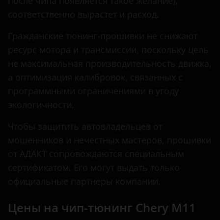
после чипа появляется такое желание),
Tiggo 7 PRO MAX 1.6T
соответственно вырастет и расход.
Hawtai
Tiggo 8
Гражданские тюнинг-прошивки не снижают
Honda
Tiggo 8 PRO MAX
ресурс мотора и трансмиссии, поскольку цель
Hummer
не максимальная производительность движка,
Very
Hyundai
а оптимизация калибровок, связанных с
программными ограничениями в угоду
Infiniti
экологичности.
Iveco
Чтобы защитить автовладельцев от
JAC
мошенников и нечестных мастеров, прошивки
от АДАКТ сопровождаются специальным
Jaguar
сертификатом. Его могут выдать только
Jeep
официальные партнеры компании.
Kaiyi
Цены на чип-тюнинг Chery M11
KIA