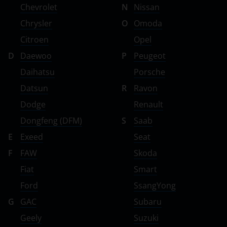
Chevrolet
N
Nissan
Chrysler
O
Omoda
Citroen
Opel
D
Daewoo
P
Peugeot
Daihatsu
Porsche
Datsun
R
Ravon
Dodge
Renault
Dongfeng (DFM)
S
Saab
E
Exeed
Seat
F
FAW
Skoda
Fiat
Smart
Ford
SsangYong
G
GAC
Subaru
Geely
Suzuki