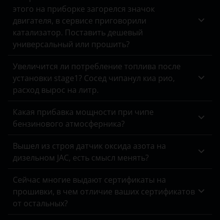
этого на приборке загорелся значок
Peugeot
Eastar
Chery
двигателя, в сервисе приговорили
Porsche
Fora
катализатор. Поставить дешевый
Chevrolet
универсальный или прошить?
Ravon
IndiS
Chrysler
Увеличится ли потребление топлива после
Renault
Karry
Citroen
установки stage1? Сосед чипанул киа рио,
Saab
Kimo
расход вырос на литр.
Daewoo
Seat
M11
Какая прибавка мощности при чипе
Daihatsu
бензинового атмосферника?
Skoda
Oriental Son
Datsun
Вышел из строя датчик оксида азота на
Smart
QQ6
Dodge
дизельном JAC, есть смысл менять?
SsangYong
QQme
DongFeng
Сейчас многие выдают сертификаты на
Subaru
Sweet
прошивки, в чем отличие ваших сертификатов
EXEED
от остальных?
Suzuki
Tiggo
FAW