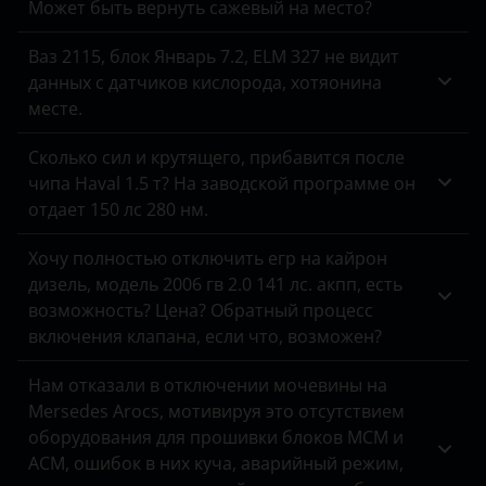
Может быть вернуть сажевый на место?
Hyundai
Ваз 2115, блок Январь 7.2, ELM 327 не видит
Infiniti
данных с датчиков кислорода, хотяонина
Isuzu
месте.
Iveco
Сколько сил и крутящего, прибавится после
чипа Haval 1.5 т? На заводской программе он
JAC
отдает 150 лс 280 нм.
Jaguar
Хочу полностью отключить егр на кайрон
Jeep
дизель, модель 2006 гв 2.0 141 лс. акпп, есть
возможность? Цена? Обратный процесс
Kaiyi
включения клапана, если что, возможен?
Kia
Нам отказали в отключении мочевины на
Mersedes Arocs, мотивируя это отсутствием
Land Rover
оборудования для прошивки блоков MCM и
Lexus
ACM, ошибок в них куча, аварийный режим,