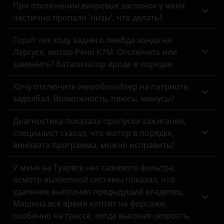
При отключении вихревых заслонок у меня
Tank
Tiggo 2
Fiat
частично пропали 'низы', что делать?
Toyota
Tiggo 3
Ford
Горит чек коду заднего лямбда зонда на
Volkswagen
Tiggo 4
Ларгусе, мотор Рено К7М. Отключить или
Foton
заменить? Катализатор вроде в порядке.
Volvo
Tiggo 5
GAC
Vortex
Tiggo 7
Хочу отключить иммобилайзер на патриоте,
Geely
задолбал. Возможность, плюсы, минусы?
Zotye
Tiggo 7 PRO 1.5
Genesis
Диагностика показала пропуски зажигания,
ZX
Tiggo 7 PRO MAX 1.6T
специалист сказал, что мотор в порядке,
Great Wall
виновата программа, можно исправить?
ВАЗ (LADA)
Tiggo 8
Haval
ГАЗ
Tiggo 8 PRO MAX
У меня на Туареге нет сажевого фильтра,
Hawtai
осмотр выхлопной системы показал, что
ЗАЗ
Very
удаление выполнил предыдущий владелец.
Honda
Машина все время коптит на форсаже,
УАЗ
Hummer
особенно на трассе, когда высокая скорость.