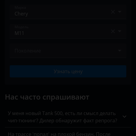
Land Rover
Марка
Lexus
Acura
Модель
Lifan
Alfa Romeo
Luxgen
Amulet
Audi
Поколение
Mazda
Arrizo 3
BAIC
2010 – 2015
Mercedes
Arrizo 5
Узнать цену
Bentley
MINI
Arrizo 7
BMW
Mitsubishi
B13
Нас часто спрашивают
Brilliance
Nissan
Bonus
BYD
У меня новый Tank 500, есть ли смысл делать
Omoda
CrossEastar
чип-тюнинг? Дилер обнаружит факт репрога?
Cadillac
Opel
E5
На трассе 'попал' на плохой бензин. После
Changan