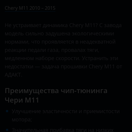
Ничего не найдено
BMW
Chery M11 2010 – 2015
Arrizo 7
Brilliance
B13
Не устраивает динамика Chery M11? С завода
BYD
модель сильно задушена экологическими
Bonus
Cadillac
нормами, что проявляется в неадекватной
CrossEastar
реакции педали газа, провалах тяги,
Changan
E5
медленном наборе скорости. Устранить эти
Chery
недостатки — задача прошивки Chery M11 от
Eastar
Chevrolet
АДАКТ.
Fora
Chrysler
Преимущества чип-тюнинга
IndiS
Citroen
Чери M11
Karry
Daewoo
Улучшение эластичности и приемистости
Kimo
мотора;
Daihatsu
M11
Значительная прибавка тяги на низких