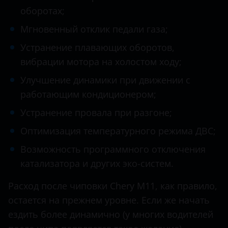
Datsun
оборотах;
Oriental Son
Dodge
Мгновенный отклик педали газа;
QQ6
Dongfeng (DFM)
Устранение плавающих оборотов,
QQme
вибрации мотора на холостом ходу;
Exeed
Sweet
Улучшение динамики при движении с
FAW
работающим кондиционером;
Tiggo
Fiat
Устранение провала при разгоне;
Tiggo 2
Ford
Оптимизация температурного режима ДВС;
Tiggo 3
GAC
Возможность программного отключения
Tiggo 4
катализатора и других эко-систем.
Geely
Tiggo 5
Genesis
Расход после чиповки Chery M11, как правило,
Tiggo 7
остается на прежнем уровне. Если же начать
Great Wall (GWM)
ездить более динамично (у многих водителей
Tiggo 7 PRO 1.5
Haval