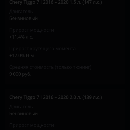
Chery Tiggo 7 I 2016 – 2020 1.5 л. (147 л.с.)
Opel
Двигатель
Peugeot
Бензиновый
Porsche
Прирост мощности
+11.4% л.с.
Ravon
Прирост крутящего момента
Renault
+12.0% Н·м
Saab
Средняя стоимость (только тюнинг)
Seat
9 000 руб.
Skoda
Smart
Chery Tiggo 7 I 2016 – 2020 2.0 л. (139 л.с.)
Двигатель
SsangYong
Бензиновый
Subaru
Прирост мощности