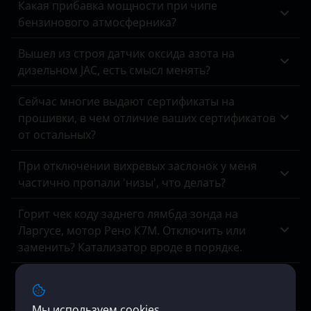
Какая прибавка мощности при чипе
бензинового атмосферника?
Вышел из строя датчик оксида азота на
дизельном JAC, есть смысл менять?
Сейчас многие выдают сертификаты на
прошивки, в чем отличие ваших сертификатов
от остальных?
При отключении вихревых заслонок у меня
частично пропали 'низы', что делать?
Горит чек коду заднего лямбда зонда на
Ларгусе, мотор Рено К7М. Отключить или
заменить? Катализатор вроде в порядке.
Хочу отключить иммобилайзер на патриоте,
задолбал. Возможность, плюсы, минусы?
Мы используем cookies