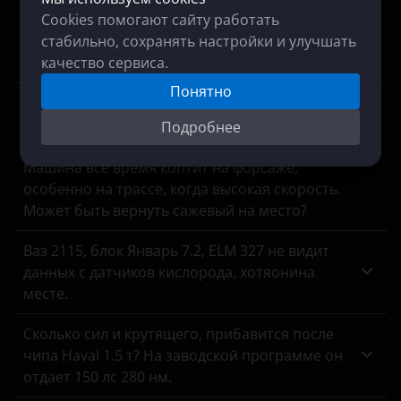
Cookies помогают сайту работать
Диагностика показала пропуски зажигания,
стабильно, сохранять настройки и улучшать
специалист сказал, что мотор в порядке,
качество сервиса.
виновата программа, можно исправить?
Понятно
У меня на Туареге нет сажевого фильтра,
осмотр выхлопной системы показал, что
Подробнее
удаление выполнил предыдущий владелец.
Машина все время коптит на форсаже,
особенно на трассе, когда высокая скорость.
Может быть вернуть сажевый на место?
Ваз 2115, блок Январь 7.2, ELM 327 не видит
данных с датчиков кислорода, хотяонина
месте.
Сколько сил и крутящего, прибавится после
чипа Haval 1.5 т? На заводской программе он
отдает 150 лс 280 нм.