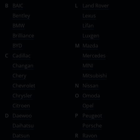
B
BAIC
L
Land Rover
Bentley
Lexus
BMW
Lifan
Brilliance
Luxgen
BYD
M
Mazda
C
Cadillac
Mercedes
Changan
MINI
Chery
Mitsubishi
Chevrolet
N
Nissan
Chrysler
O
Omoda
Citroen
Opel
D
Daewoo
P
Peugeot
Daihatsu
Porsche
Datsun
R
Ravon