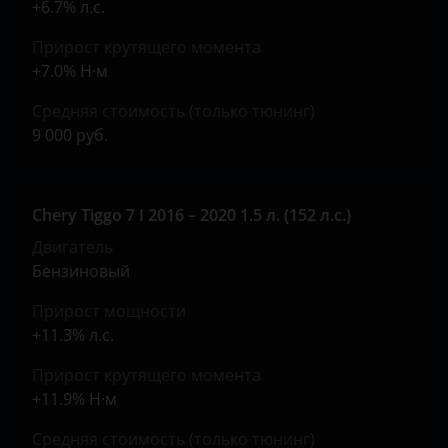
Suzuki
+6.7% л.с.
Tank
Прирост крутящего момента
+7.0% Н·м
Toyota
Средняя стоимость (только тюнинг)
Volkswagen
9 000 руб.
Volvo
Vortex
Chery Tiggo 7 I 2016 – 2020 1.5 л. (152 л.с.)
Zotye
Двигатель
Бензиновый
ZX
Прирост мощности
ВАЗ (LADA)
+11.3% л.с.
ГАЗ
Прирост крутящего момента
+11.9% Н·м
ЗАЗ
Средняя стоимость (только тюнинг)
УАЗ