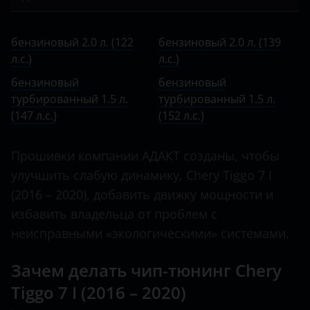
Bentley
I 2020 – н.в.
Arrizo 5
бензиновый 2.0 л. (122 л.с.)
BMW
бензиновый 2.0 л. (122
бензиновый 2.0 л. (139
Arrizo 7
бензиновый 2.0 л. (139 л.с.)
л.с.)
Brilliance
л.с.)
B13
бензиновый турбированный 1.5 л. (147 л.с.)
бензиновый
бензиновый
BYD
турбированный 1.5 л.
турбированный 1.5 л.
Bonus
бензиновый турбированный 1.5 л. (152 л.с.)
Cadillac
(147 л.с.)
(152 л.с.)
CrossEastar
Changan
Прошивки компании АДАКТ созданы, чтобы
E5
Chery
улучшить слабую динамику, Chery Tiggo 7 I
Eastar
(2016 – 2020), добавить движку мощности и
Chevrolet
избавить владельца от проблем с
Fora
Chrysler
неисправными «экологическими» системами.
IndiS
Citroen
Зачем делать чип-тюнинг Chery
Karry
Daewoo
Tiggo 7 I (2016 – 2020)
Kimo
Daihatsu