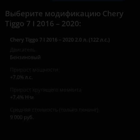
KIA
Выберите модификацию Chery
Land Rover
Tiggo 7 I 2016 – 2020:
Lexus
Chery Tiggo 7 I 2016 – 2020 2.0 л. (122 л.с.)
Lifan
Двигатель
Luxgen
Бензиновый
Mazda
Прирост мощности
+7.0% л.с.
Mercedes
Прирост крутящего момента
MINI
+7.4% Н·м
Mitsubishi
Средняя стоимость (только тюнинг)
9 000 руб.
Nissan
Omoda