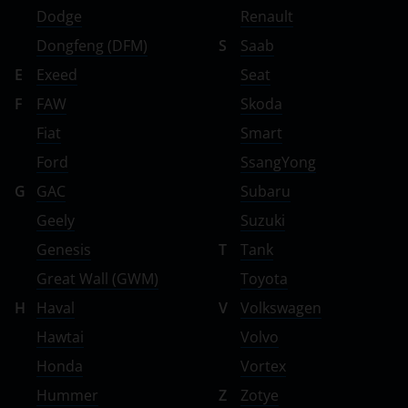
Dodge
Renault
Dongfeng (DFM)
S
Saab
E
Exeed
Seat
F
FAW
Skoda
Fiat
Smart
Ford
SsangYong
G
GAC
Subaru
Geely
Suzuki
Genesis
T
Tank
Great Wall (GWM)
Toyota
H
Haval
V
Volkswagen
Hawtai
Volvo
Honda
Vortex
Hummer
Z
Zotye