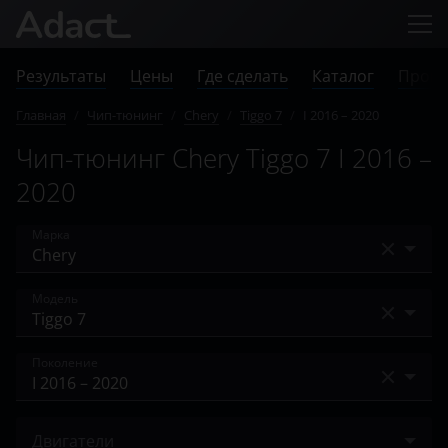
Результаты
Цены
Где сделать
Каталог
Прове
Главная
/
Чип-тюнинг
/
Chery
/
Tiggo 7
/
I 2016 – 2020
Чип-тюнинг Chery Tiggo 7 I 2016 –
2020
Марка
Acura
Модель
Alfa Romeo
A13
Поколение
Audi
Amulet
BAIC
I 2016 – 2020
Arrizo 3
Двигатели