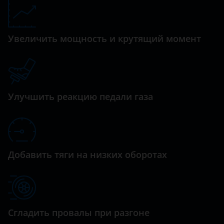
M11
Datsun
Oriental Son
Увеличить мощность и крутящий момент
Dodge
QQ6
Dongfeng (DFM)
QQme
Exeed
Sweet
Улучшить реакцию педали газа
FAW
Tiggo
Fiat
Tiggo 2
Ford
Tiggo 3
Добавить тяги на низких оборотах
GAC
Tiggo 4
Geely
Tiggo 5
Genesis
Tiggo 7
Сгладить провалы при разгоне
Great Wall (GWM)