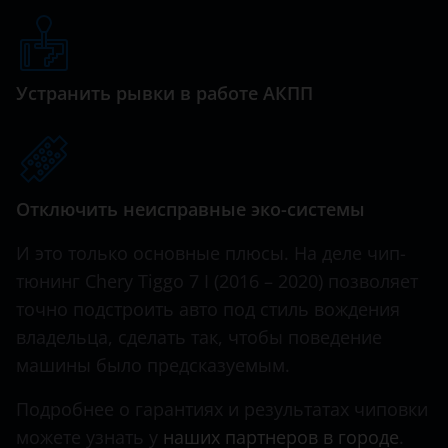
Tiggo 7 PRO 1.5
Haval
Tiggo 7 PRO MAX 1.6T
Hawtai
Устранить рывки в работе АКПП
Tiggo 8
Honda
Tiggo 8 PRO MAX
Hummer
Very
Hyundai
Отключить неисправные эко-системы
Infiniti
И это только основные плюсы. На деле чип-
Iveco
тюнинг Chery Tiggo 7 I (2016 – 2020) позволяет
точно подстроить авто под стиль вождения
JAC
владельца, сделать так, чтобы поведение
Jaguar
машины было предсказуемым.
Jeep
Подробнее о гарантиях и результатах чиповки
Kaiyi
можете узнать у
наших партнеров в городе
.