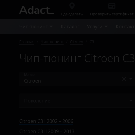
Где сделать
Проверить сертификат
Чип-тюнинг
Каталог
Услуги
Контак
Главная
/
Чип-тюнинг
/
Citroen
/
C3
Чип-тюнинг Citroen C
Марка
Acura
Поколение
Alfa Romeo
I 2002 – 2006
Audi
Citroen C3 I 2002 – 2006
I 2005 – 2010
BAIC
Citroen C3 II 2009 – 2013