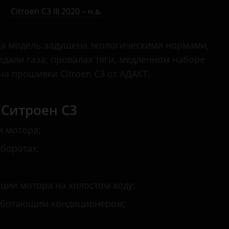
C2
Citroen C3 III 2020 – н.в.
C3
ода модель задушена экологическими нормами,
C3 Aircross
едали газа, провалах тяги, медленном наборе
C3 Picasso
ча прошивки Citroen C3 от АДАКТ.
C4
Ситроен C3
C4 Aircross
и мотора;
C4 Picasso
оборотах;
C4 SpaceTourer
C5
ции мотора на холостом ходу;
C5 Aircross
аботающим кондиционером;
C6