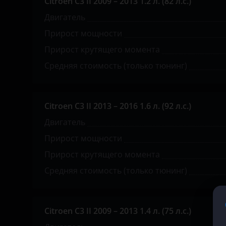
Citroen C3 II 2009 – 2013 1.2 л. (82 л.с.)
KIA
Двигатель
Прирост мощности
Land Rover
Прирост крутящего момента
Lexus
Средняя стоимость (только тюнинг)
Lifan
Luxgen
Citroen C3 II 2013 – 2016 1.6 л. (92 л.с.)
Mazda
Двигатель
Mercedes
Прирост мощности
Прирост крутящего момента
MINI
Средняя стоимость (только тюнинг)
Mitsubishi
Nissan
Citroen C3 II 2009 – 2013 1.4 л. (75 л.с.)
Omoda