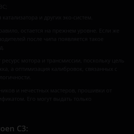
C8
ВС;
DS3
атализатора и других эко-систем.
DS4
правило, остается на прежнем уровне. Если же
водителей после чипа появляется такое
DS5
д.
Grand Picasso
ресурс мотора и трансмиссии, поскольку цель
Jumper
ка, а оптимизация калибровок, связанных с
Jumpy
логичности.
SpaceTourer
иков и нечестных мастеров, прошивки от
фикатом. Его могут выдать только
Xantia
Xsara
Xsara Picasso
oen C3: