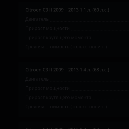
Great Wall (GWM)
Citroen C3 II 2009 – 2013 1.1 л. (60 л.с.)
Haval
Двигатель
Hawtai
Прирост мощности
Honda
Прирост крутящего момента
Hummer
Средняя стоимость (только тюнинг)
Hyundai
Infiniti
Citroen C3 II 2009 – 2013 1.4 л. (68 л.с.)
Двигатель
Iveco
Прирост мощности
JAC
Прирост крутящего момента
Jaguar
Средняя стоимость (только тюнинг)
Jeep
Kaiyi