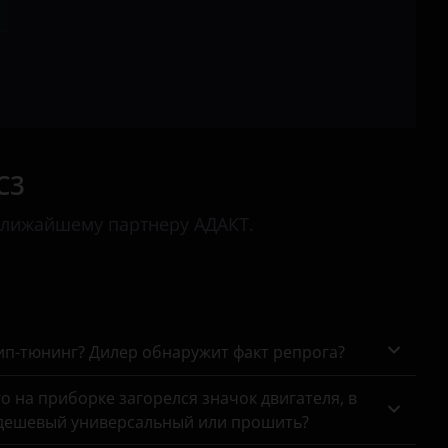
C1
C2
C3
C3 Aircross
C3
C3 Picasso
ближайшему партнеру АДАКТ.
C4
C4 Aircross
C4 Picasso
C4 SpaceTourer
чип-тюнинг? Дилер обнаружит факт репрога?
C5
го на приборке загорелся значок двигателя, в
 дешевый универсальный или прошить?
C5 Aircross