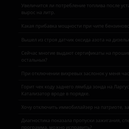
УАЗ
Увеличится ли потребление топлива после уста
Daewoo
вырос на литр.
Daihatsu
Какая прибавка мощности при чипе бензинов
Datsun
Вышел из строя датчик оксида азота на дизель
Dodge
DongFeng
Сейчас многие выдают сертификаты на прошив
остальных?
EXEED
При отключении вихревых заслонок у меня час
FAW
Fiat
Горит чек коду заднего лямбда зонда на Ларгу
Катализатор вроде в порядке.
Ford
Хочу отключить иммобилайзер на патриоте, з
Foton
Диагностика показала пропуски зажигания, спе
GAC
программа, можно исправить?