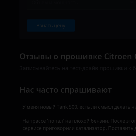
Объем и мощность
Suzuki
I 2005 – 2010
BAIC
Ничего не найдено
Tank
II 2009 – 2013
Bentley
Узнать цену
Toyota
II 2013 – 2016
BMW
Volkswagen
III 2016 – 2020
Brilliance
Отзывы о прошивке Citroen 
Volvo
III 2020 – н.в.
BYD
Vortex
Записывайтесь на тест-драйв прошивки к 
Cadillac
Zotye
Changan
Нас часто спрашивают
ZX
Chery
ВАЗ (LADA)
Chevrolet
У меня новый Tank 500, есть ли смысл делать 
ГАЗ
Chrysler
На трассе 'попал' на плохой бензин. После это
ЗАЗ
сервисе приговорили катализатор. Поставить
Citroen