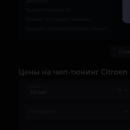
Двигатель
Opel
Прирост мощности
Peugeot
Прирост крутящего момента
Средняя стоимость (только тюнинг)
Porsche
Ravon
Пока
Renault
Saab
Цены на чип-тюнинг Citroen
Seat
Марка
Skoda
Smart
Acura
Поколение
SsangYong
Alfa Romeo
Subaru
I 2002 – 2006
Audi