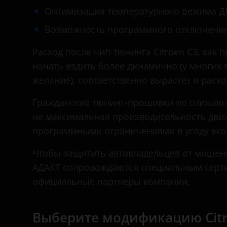
Daihatsu
Оптимизация температурного режима Д
Datsun
Возможность программного отключения к
Dodge
Расход после чип-тюнинга Citroen C3, как 
начать ездить более динамично (у многих 
Dongfeng (DFM)
желание), соответственно вырастет и расхо
Exeed
Гражданские тюнинг-прошивки не снижают 
FAW
не максимальная производительность движ
Fiat
программными ограничениями в угоду эко
Ford
Чтобы защитить автовладельцев от мошенн
АДАКТ сопровождаются специальным серти
GAC
официальные партнеры компании.
Geely
Genesis
Выберите модификацию Citr