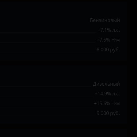
Бензиновый
+7.1% л.с.
+7.5% Н·м
8 000 руб.
Дизельный
+14.9% л.с.
+15.6% Н·м
9 000 руб.