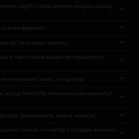
новки stage1? Сосед чипанул киа рио, расход
C6
C8
ого атмосферника?
DS3
ном JAC, есть смысл менять?
DS4
DS5
ки, в чем отличие ваших сертификатов от
Jumper
тично пропали 'низы', что делать?
Jumpy
SpaceTourer
се, мотор Рено К7М. Отключить или заменить?
Xsara Picasso
адолбал. Возможность, плюсы, минусы?
циалист сказал, что мотор в порядке, виновата