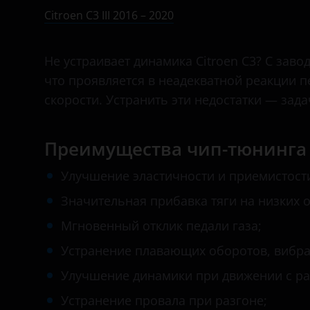
II 2009 – 2013
Bentley
Citroen C3 III 2016 – 2020
II 2013 – 2016
BMW
Не устраивает динамика Citroen C3? С зав
III 2016 – 2020
Brilliance
что проявляется в неадекватной реакции п
III 2020 – н.в.
BYD
скорости. Устранить эти недостатки — зада
Cadillac
Преимущества чип-тюнинга 
Changan
Улучшение эластичности и приемистост
Chery
Значительная прибавка тяги на низких 
Chevrolet
Мгновенный отклик педали газа;
Chrysler
Устранение плавающих оборотов, вибра
Citroen
Улучшение динамики при движении с р
Daewoo
Устранение провала при разгоне;