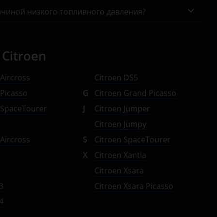
ичиной низкого топливного давления?
Citroen
 Aircross
Citroen DS5
 Picasso
G
Citroen Grand Picasso
 SpaceTourer
J
Citroen Jumper
Citroen Jumpy
 Aircross
S
Citroen SpaceTourer
X
Citroen Xantia
Citroen Xsara
3
Citroen Xsara Picasso
4