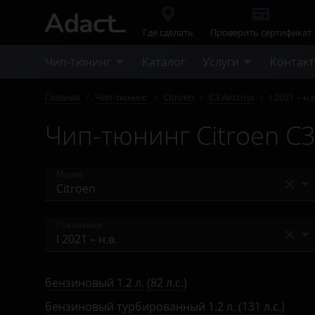
Где сделать
Проверить сертификат
Чип-тюнинг
Каталог
Услуги
Контак
Главная
/
Чип-тюнинг
/
Citroen
/
C3 Aircross
/
I 2021 – н.в
Чип-тюнинг Citroen C3 A
Марка
Acura
Поколение
Alfa Romeo
I 2017 – н.в.
Audi
бензиновый 1.2 л. (82 л.с.)
I 2021 – н.в.
BAIC
бензиновый турбированный 1.2 л. (131 л.с.)