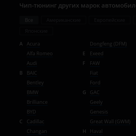
Чип-тюнинг других марок автомоби
Suzuki
Tank
Все
Американские
Европейские
Toyota
Японские
Volkswagen
A
Acura
Dongfeng (DFM)
Alfa Romeo
E
Exeed
Volvo
Audi
F
FAW
Vortex
B
BAIC
Fiat
Zotye
Bentley
Ford
ZX
BMW
G
GAC
Brilliance
Geely
ВАЗ (LADA)
BYD
Genesis
ГАЗ
C
Cadillac
Great Wall (GWM)
ЗАЗ
Changan
H
Haval