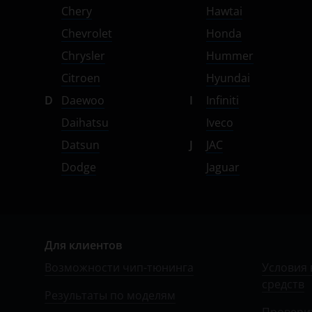
УАЗ
Chery
Hawtai
Chevrolet
Honda
Chrysler
Hummer
Citroen
Hyundai
D
Daewoo
I
Infiniti
Daihatsu
Iveco
Datsun
J
JAC
Dodge
Jaguar
Для клиентов
Возможности чип-тюнинга
Условия 
средств
Результаты по моделям