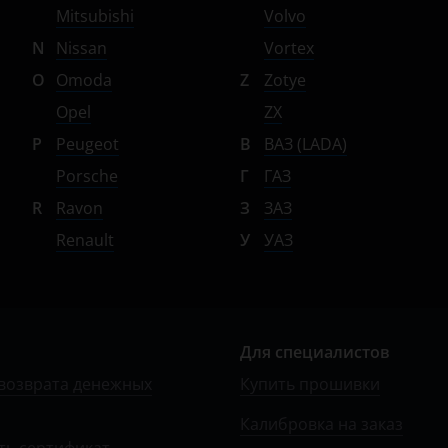
Mitsubishi
Volvo
N
Nissan
Vortex
O
Omoda
Z
Zotye
Opel
ZX
P
Peugeot
В
ВАЗ (LADA)
Porsche
Г
ГАЗ
R
Ravon
З
ЗАЗ
Renault
У
УАЗ
Для специалистов
возврата денежных
Купить прошивки
Калибровка на заказ