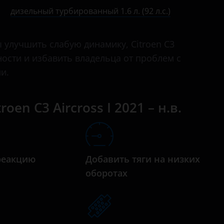
бензиновый турбированный 1.2 л. (131 л.с.)
C2
дизельный турбированный 1.6 л. (92 л.с.)
дизельный турбированный 1.5 л. (110 л.с.)
C3
улучшить слабую динамику, Citroen C3
дизельный турбированный 1.5 л. (120 л.с.)
C3 Aircross
щности и избавить владельца от проблем с
дизельный турбированный 1.6 л. (92 л.с.)
C3 Picasso
и.
C4
en C3 Aircross I 2021 – н.в.
C4 Aircross
C4 Picasso
C4 SpaceTourer
реакцию
Добавить тяги на низких
C5
а
оборотах
C5 Aircross
C6