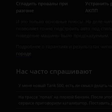
Daihatsu
Сгладить провалы при
Устранить 
разгоне
АКПП
Datsun
И это только основные плюсы. На деле чип-т
Dodge
позволяет точно подстроить авто под стил
Dongfeng (DFM)
поведение машины было предсказуемым.
Exeed
Подробнее о гарантиях и результатах чипо
FAW
городе
.
Fiat
Нас часто спрашивают
Ford
GAC
У меня новый Tank 500, есть ли смысл делать 
Geely
На трассе 'попал' на плохой бензин. После это
Genesis
сервисе приговорили катализатор. Поставить