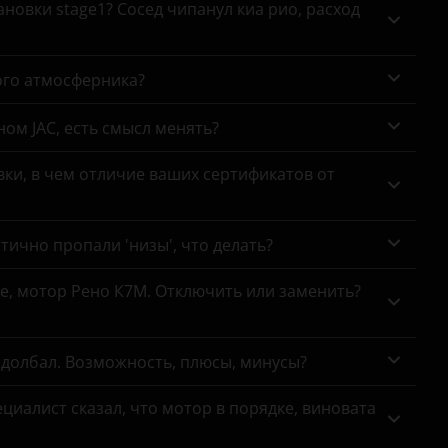
новки stage1? Сосед чипанул киа рио, расход
ого атмосферника?
ном JAC, есть смысл менять?
ки, в чем отличие ваших сертификатов от
тично пропали 'низы', что делать?
се, мотор Рено К7М. Отключить или заменить?
адолбал. Возможность, плюсы, минусы?
циалист сказал, что мотор в порядке, виновата