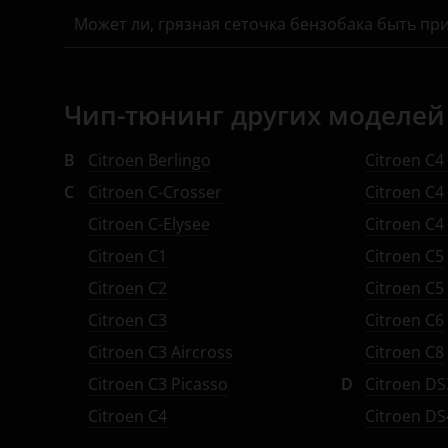
Может ли, грязная сеточка бензобака быть пр
Opel
Peugeot
Porsche
Чип-тюнинг других моделей 
Ravon
B
Citroen Berlingo
Citroen C4
Renault
C
Citroen C-Crosser
Citroen C4
Citroen C-Elysee
Citroen C4
Saab
Citroen C1
Citroen C5
Seat
Citroen C2
Citroen C5
Skoda
Citroen C3
Citroen C6
Smart
Citroen C3 Aircross
Citroen C8
Citroen C3 Picasso
D
Citroen DS
SsangYong
Citroen C4
Citroen DS
Subaru