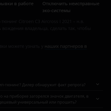
C8
рывки в работе
Отключить неисправные
эко-системы
DS3
юнинг Citroen C3 Aircross I 2021 – н.в.
DS4
ь вождения владельца, сделать так, чтобы
DS5
Grand Picasso
вки можете узнать у
наших партнеров в
Jumper
Jumpy
SpaceTourer
Xantia
чип-тюнинг? Дилер обнаружит факт репрога?
Xsara
го на приборке загорелся значок двигателя, в
Xsara Picasso
 дешевый универсальный или прошить?