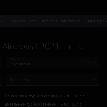
ты
О компании
Для специалистов
Партнера
.
ircross I 2021 – н.в.
Модель
Berlingo
Двигатели
C-Crosser
бензиновый 1.2 л. (82 л.с.)
C-Elysee
бензиновый турбированный 1.2 л. (110 л.с.)
бензиновый турбированный 1.2 л. (110 л.с.)
C1
дизельный турбированный 1.5 л. (110 л.с.)