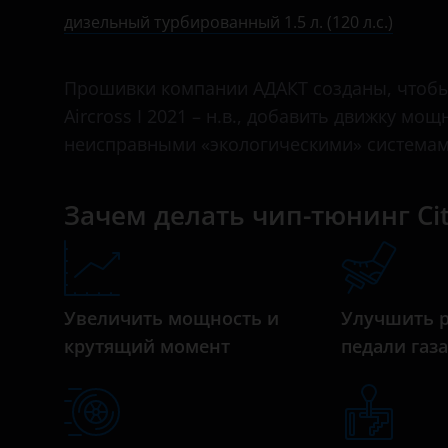
Bentley
дизельный турбированный 1.5 л. (120 л.с.)
BMW
Прошивки компании АДАКТ созданы, чтобы 
Brilliance
Aircross I 2021 – н.в., добавить движку мо
BYD
неисправными «экологическими» системам
Cadillac
Зачем делать чип-тюнинг Citro
Changan
Chery
Chevrolet
Увеличить мощность и
Улучшить 
Chrysler
крутящий момент
педали газ
Citroen
Daewoo