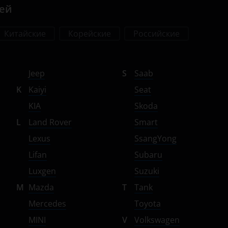
лей
Китайские
Корейские
Российские
Jeep
S
Saab
K
Kaiyi
Seat
KIA
Skoda
L
Land Rover
Smart
Lexus
SsangYong
Lifan
Subaru
Luxgen
Suzuki
M
Mazda
T
Tank
Mercedes
Toyota
MINI
V
Volkswagen