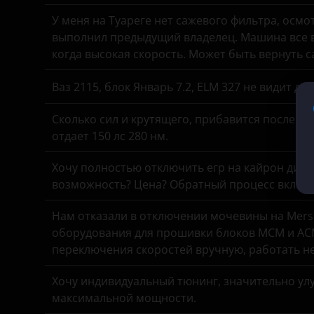
У меня на Туареге нет сажевого фильтра, осмо
KIA
выполнил предыдущий владелец. Машина все в
Land Rover
когда высокая скорость. Может быть вернуть 
Lexus
Ваз 2115, блок Январь 7.2, ELM 327 не видит д
Lifan
Сколько сил и крутящего, прибавится после чи
отдает 150 лс 280 нм.
Luxgen
Mazda
Хочу полностью отключить егр на кайрон дизель,
возможность? Цена? Обратный процесс включе
Mercedes
Нам отказали в отключении мочевины на Merse
MINI
оборудования для прошивки блоков MCM и ACM
Mitsubishi
переключения скоростей вручную, работать н
Nissan
Хочу индивидуальный тюнинг, значительно улу
максимальной мощности.
Omoda