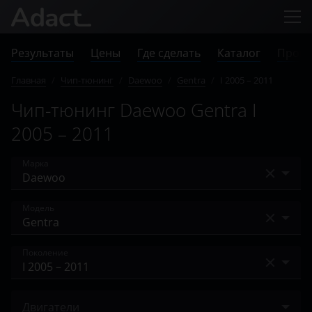
Результаты
Цены
Где сделать
Каталог
Прове
Главная
/
Чип-тюнинг
/
Daewoo
/
Gentra
/
I 2005 – 2011
Чип-тюнинг Daewoo Gentra I
2005 – 2011
Марка
Acura
Модель
Alfa Romeo
Espero
Поколение
Audi
Gentra
BAIC
I 2005 – 2011
Lanos
Двигатели