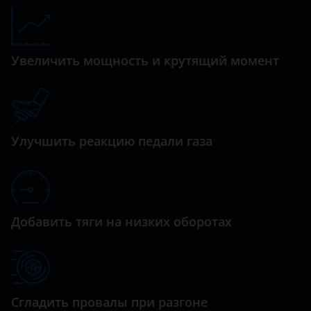
Datsun
Dodge
Увеличить мощность и крутящий момент
Dongfeng (DFM)
Exeed
FAW
Улучшить реакцию педали газа
Fiat
Ford
GAC
Добавить тяги на низких оборотах
Geely
Genesis
Сгладить провалы при разгоне
Great Wall (GWM)