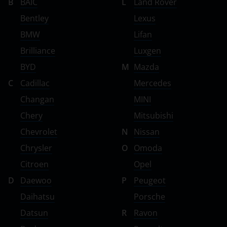
B
BAIC
L
Land Rover
Bentley
Lexus
BMW
Lifan
Brilliance
Luxgen
BYD
M
Mazda
C
Cadillac
Mercedes
Changan
MINI
Chery
Mitsubishi
Chevrolet
N
Nissan
Chrysler
O
Omoda
Citroen
Opel
D
Daewoo
P
Peugeot
Daihatsu
Porsche
Datsun
R
Ravon