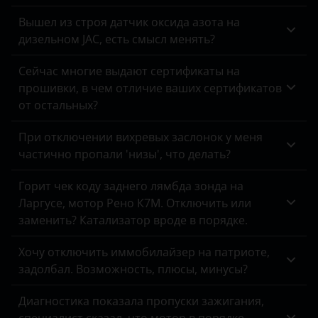
Opel
Вышел из строя датчик оксида азота на
Peugeot
дизельном JAC, есть смысл менять?
Porsche
Сейчас многие выдают сертификаты на
прошивки, в чем отличие ваших сертификатов
Ravon
от остальных?
Renault
При отключении вихревых заслонок у меня
Saab
частично пропали 'низы', что делать?
Seat
Горит чек коду заднего лямбда зонда на
Ларгусе, мотор Рено К7М. Отключить или
Skoda
заменить? Катализатор вроде в порядке.
Smart
Хочу отключить иммобилайзер на патриоте,
SsangYong
задолбал. Возможность, плюсы, минусы?
Subaru
Диагностика показала пропуски зажигания,