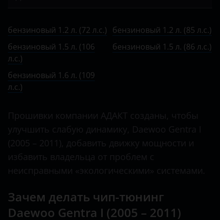
Bentley
II 2013 – 2015
Matiz
бензиновый 1.2 л. (72 л.с.)
BMW
бензиновый 1.2 л. (72 л.с.)
бензиновый 1.2 л. (85 л.с.)
Nexia
бензиновый 1.2 л. (85 л.с.)
Brilliance
бензиновый 1.5 л. (106
бензиновый 1.5 л. (86 л.с.)
бензиновый 1.5 л. (106 л.с.)
л.с.)
BYD
бензиновый 1.6 л. (109
бензиновый 1.5 л. (86 л.с.)
Cadillac
л.с.)
бензиновый 1.6 л. (109 л.с.)
Changan
Прошивки компании АДАКТ созданы, чтобы
Chery
улучшить слабую динамику, Daewoo Gentra I
Chevrolet
(2005 – 2011), добавить движку мощности и
избавить владельца от проблем с
Chrysler
неисправными «экологическими» системами.
Citroen
Зачем делать чип-тюнинг
Daewoo
Daewoo Gentra I (2005 – 2011)
Daihatsu