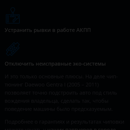
Haval
Hawtai
Устранить рывки в работе АКПП
Honda
Hummer
Hyundai
Отключить неисправные эко-системы
Infiniti
И это только основные плюсы. На деле чип-
Iveco
тюнинг Daewoo Gentra I (2005 – 2011)
JAC
позволяет точно подстроить авто под стиль
вождения владельца, сделать так, чтобы
Jaguar
поведение машины было предсказуемым.
Jeep
Подробнее о гарантиях и результатах чиповки
Kaiyi
можете узнать у
наших партнеров в городе
.