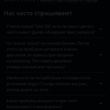
KIA
Нас часто спрашивают
Land Rover
Lexus
У меня новый Tank 500, есть ли смысл делать
чип-тюнинг? Дилер обнаружит факт репрога?
Lifan
На трассе 'попал' на плохой бензин. После
Luxgen
этого на приборке загорелся значок
Mazda
двигателя, в сервисе приговорили
катализатор. Поставить дешевый
Mercedes
универсальный или прошить?
MINI
Увеличится ли потребление топлива после
установки stage1? Сосед чипанул киа рио,
Mitsubishi
расход вырос на литр.
Nissan
Какая прибавка мощности при чипе
Omoda
бензинового атмосферника?