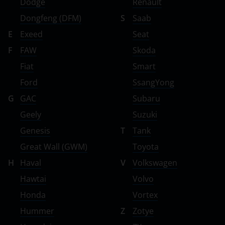
Dodge
Renault
Dongfeng (DFM)
S
Saab
E
Exeed
Seat
F
FAW
Skoda
Fiat
Smart
Ford
SsangYong
G
GAC
Subaru
Geely
Suzuki
Genesis
T
Tank
Great Wall (GWM)
Toyota
H
Haval
V
Volkswagen
Hawtai
Volvo
Honda
Vortex
Hummer
Z
Zotye