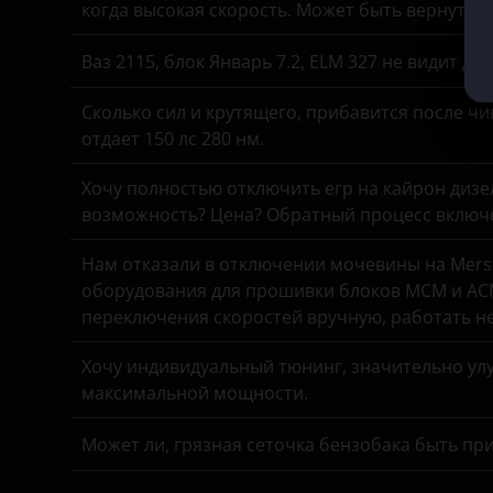
когда высокая скорость. Может быть вернуть 
KIA
Ваз 2115, блок Январь 7.2, ELM 327 не видит д
Land Rover
Сколько сил и крутящего, прибавится после чи
Lexus
отдает 150 лс 280 нм.
Lifan
Хочу полностью отключить егр на кайрон дизель,
Luxgen
возможность? Цена? Обратный процесс включе
Mazda
Нам отказали в отключении мочевины на Merse
оборудования для прошивки блоков MCM и ACM
Mercedes
переключения скоростей вручную, работать н
MINI
Хочу индивидуальный тюнинг, значительно улу
Mitsubishi
максимальной мощности.
Nissan
Может ли, грязная сеточка бензобака быть пр
Omoda