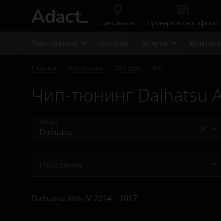
Где сделать
Проверить сертификат
Чип-тюнинг
Каталог
Услуги
Контак
Главная
/
Чип-тюнинг
/
Daihatsu
/
Altis
Чип-тюнинг Daihatsu Al
Марка
Acura
Поколение
Alfa Romeo
IV 2014 – 2017
Audi
Daihatsu Altis IV 2014 – 2017
V 2017 – н.в.
BAIC