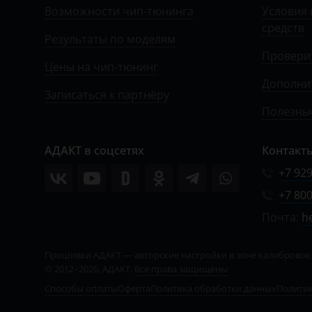
УАЗ
Возможности чип-тюнинга
Условия 
средств
Результаты по моделям
Провери
Цены на чип-тюнинг
Дополни
Записаться к партнёру
Полезные
АДАКТ в соцсетях
Контакт
+7 929
+7 800
Почта:
h
© 2012–2026, АДАКТ.
Все права защищены
Способы оплаты
Оферта
Политика обработки данных
Политик