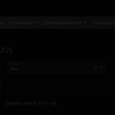
ты
О компании
Для специалистов
Партнера
tis
Модель
Altis
Двигатели
Ничего не найдено
Daihatsu Altis V 2017 – н.в.