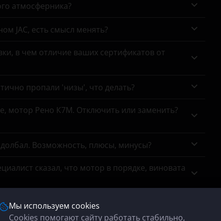
ого атмосферника?
ном JAC, есть смысл менять?
ки, в чем отличие ваших сертификатов от
тично пропали 'низы', что делать?
се, мотор Рено К7М. Отключить или заменить?
адолбал. Возможность, плюсы, минусы?
циалист сказал, что мотор в порядке, виновата
тр выхлопной системы показал, что удаление
Мы используем cookies
ремя коптит на форсаже, особенно на трассе,
Cookies помогают сайту работать стабильно,