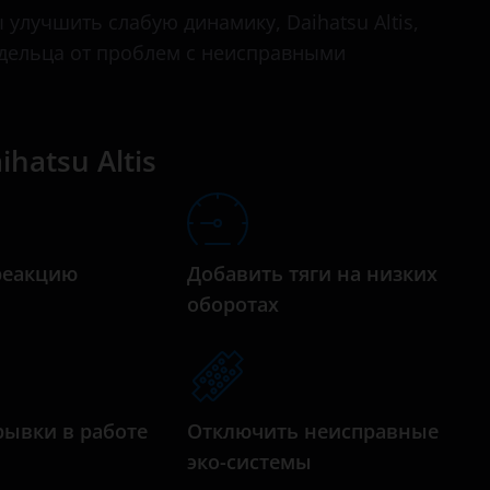
лучшить слабую динамику, Daihatsu Altis,
адельца от проблем с неисправными
hatsu Altis
реакцию
Добавить тяги на низких
а
оборотах
рывки в работе
Отключить неисправные
эко-системы