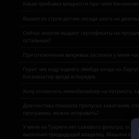
Great Wall (GWM)
Какая прибавка мощности при чипе бензинов
Haval
Вышел из строя датчик оксида азота на дизель
Hawtai
Сейчас многие выдают сертификаты на прошив
Honda
остальных?
Hummer
При отключении вихревых заслонок у меня час
Hyundai
Горит чек коду заднего лямбда зонда на Ларгу
Infiniti
Катализатор вроде в порядке.
Iveco
Хочу отключить иммобилайзер на патриоте, з
JAC
Диагностика показала пропуски зажигания, спе
Jaguar
программа, можно исправить?
Jeep
У меня на Туареге нет сажевого фильтра, осмо
выполнил предыдущий владелец. Машина все в
Kaiyi