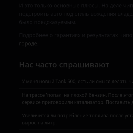
Daihatsu
И это только основные плюсы. На деле чип-
подстроить авто под стиль вождения влад
Datsun
было предсказуемым.
Dodge
Подробнее о гарантиях и результатах чипо
Dongfeng (DFM)
городе
.
Exeed
Нас часто спрашивают
FAW
Fiat
У меня новый Tank 500, есть ли смысл делать 
Ford
На трассе 'попал' на плохой бензин. После это
GAC
сервисе приговорили катализатор. Поставить
Geely
Увеличится ли потребление топлива после уста
Genesis
вырос на литр.