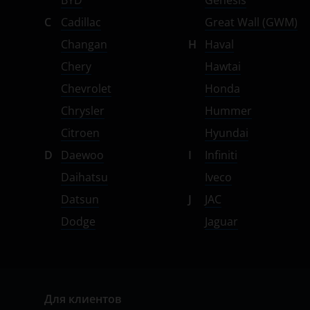
BYD
Genesis
Suzuki
C
Cadillac
Great Wall (GWM)
Tank
Changan
H
Haval
Chery
Hawtai
Toyota
Chevrolet
Honda
Volkswagen
Chrysler
Hummer
Volvo
Citroen
Hyundai
Vortex
D
Daewoo
I
Infiniti
Daihatsu
Iveco
Zotye
Datsun
J
JAC
ZX
Dodge
Jaguar
ВАЗ (LADA)
ГАЗ
ЗАЗ
Для клиентов