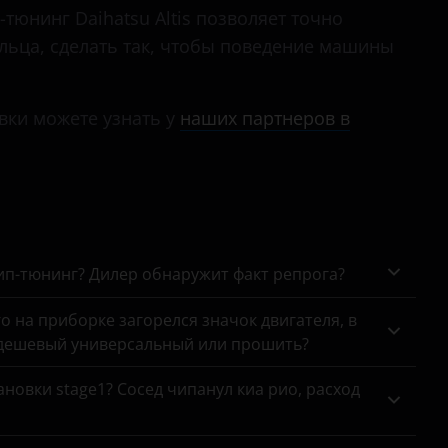
тюнинг Daihatsu Altis позволяет точно
ельца, сделать так, чтобы поведение машины
вки можете узнать у
наших партнеров в
чип-тюнинг? Дилер обнаружит факт репрога?
го на приборке загорелся значок двигателя, в
 дешевый универсальный или прошить?
новки stage1? Сосед чипанул киа рио, расход