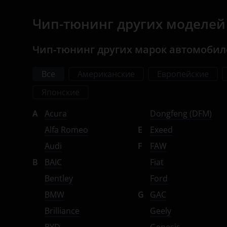
Opel
Чип-тюнинг других моделей 
Peugeot
Чип-тюнинг других марок автомоби
Porsche
Ravon
Все
Американские
Европейские
Японские
Renault
A
Acura
Dongfeng (DFM)
Saab
Alfa Romeo
E
Exeed
Seat
Audi
F
FAW
Skoda
B
BAIC
Fiat
Smart
Bentley
Ford
BMW
G
GAC
SsangYong
Brilliance
Geely
Subaru