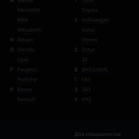
M
Mazda
T
Tank
Mercedes
Toyota
MINI
V
Volkswagen
Mitsubishi
Volvo
N
Nissan
Vortex
O
Omoda
Z
Zotye
Opel
ZX
P
Peugeot
В
ВАЗ (LADA)
Porsche
Г
ГАЗ
R
Ravon
З
ЗАЗ
Renault
У
УАЗ
Для специалистов