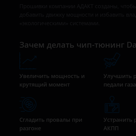
Bentley
Прошивки компании АДАКТ созданы, чтобы у
добавить движку мощности и избавить вл
BMW
«экологическими» системами.
Brilliance
BYD
Зачем делать чип-тюнинг Dai
Cadillac
Changan
Увеличить мощность и
Улучшить 
Chery
крутящий момент
педали газ
Chevrolet
Chrysler
Citroen
Сгладить провалы при
Устранить 
Daewoo
разгоне
АКПП