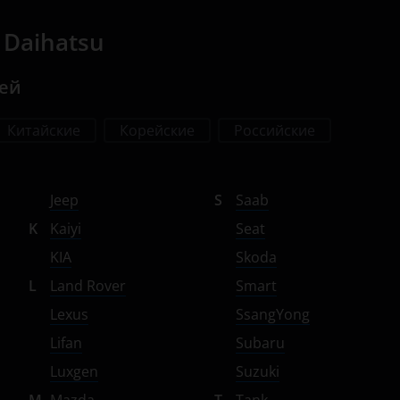
Daihatsu
лей
Китайские
Корейские
Российские
Jeep
S
Saab
K
Kaiyi
Seat
KIA
Skoda
L
Land Rover
Smart
Lexus
SsangYong
Lifan
Subaru
Luxgen
Suzuki