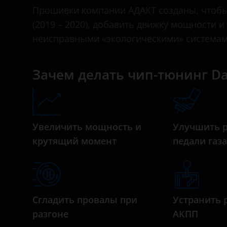
Bentley
Прошивки компании АДАКТ созданы, чтобы 
(2019 – 2020), добавить движку мощности и
BMW
неисправными «экологическими» системам
Brilliance
BYD
Зачем делать чип-тюнинг Dat
Cadillac
Changan
Увеличить мощность и
Улучшить 
Chery
крутящий момент
педали газ
Chevrolet
Chrysler
Citroen
Сгладить провалы при
Устранить 
Daewoo
разгоне
АКПП