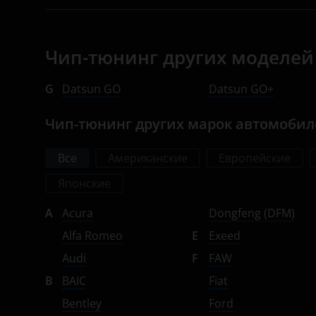
Suzuki
Tank
Чип-тюнинг других моделей
Toyota
G
Datsun GO
Datsun GO+
Volkswagen
Чип-тюнинг других марок автомоби
Volvo
Vortex
Все
Американские
Европейские
Zotye
Японские
ZX
A
Acura
Dongfeng (DFM)
Alfa Romeo
E
Exeed
ВАЗ (LADA)
Audi
F
FAW
ГАЗ
B
BAIC
Fiat
ЗАЗ
Bentley
Ford