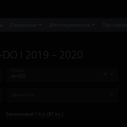
ты
О компании
Для специалистов
Партнера
-DO I 2019 – 2020
Модель
GO
Двигатели
GO+
бензиновый 1.6 л. (106 л.с.)
mi-DO
бензиновый 1.6 л. (87 л.с.)
бензиновый 1.6 л. (87 л.с.)
on-DO