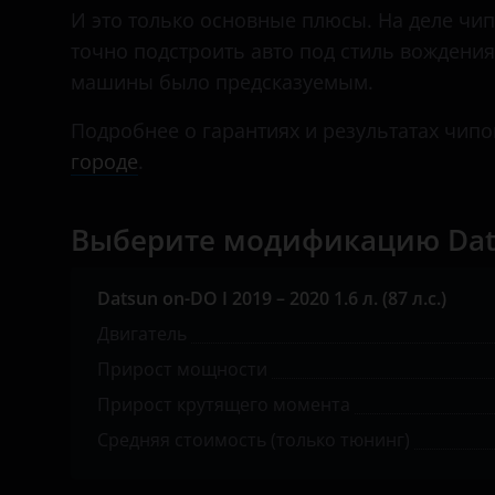
Daihatsu
И это только основные плюсы. На деле чип-
точно подстроить авто под стиль вождения
Datsun
машины было предсказуемым.
Dodge
Подробнее о гарантиях и результатах чипо
Dongfeng (DFM)
городе
.
Exeed
Выберите модификацию Datsu
FAW
Fiat
Datsun on-DO I 2019 – 2020 1.6 л. (87 л.с.)
Ford
Двигатель
GAC
Прирост мощности
Прирост крутящего момента
Geely
Средняя стоимость (только тюнинг)
Genesis