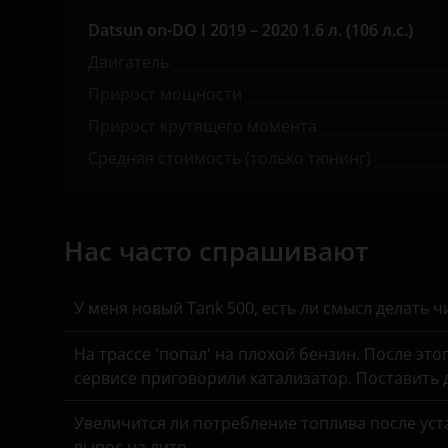
Great Wall (GWM)
Datsun on-DO I 2019 – 2020 1.6 л. (106 л.с.)
Haval
Двигатель
Hawtai
Прирост мощности
Honda
Прирост крутящего момента
Средняя стоимость (только тюнинг)
Hummer
Hyundai
Infiniti
Нас часто спрашивают
Iveco
У меня новый Tank 500, есть ли смысл делать 
JAC
На трассе 'попал' на плохой бензин. После это
Jaguar
сервисе приговорили катализатор. Поставить
Jeep
Увеличится ли потребление топлива после уста
Kaiyi
вырос на литр.