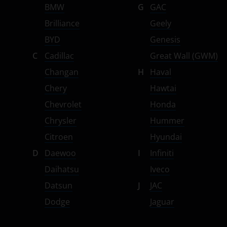
УАЗ
BMW
G
GAC
Brilliance
Geely
BYD
Genesis
C
Cadillac
Great Wall (GWM)
Changan
H
Haval
Chery
Hawtai
Chevrolet
Honda
Chrysler
Hummer
Citroen
Hyundai
D
Daewoo
I
Infiniti
Daihatsu
Iveco
Datsun
J
JAC
Dodge
Jaguar