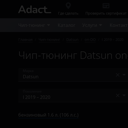
Где сделать
Проверить сертификат
Чип-тюнинг
Каталог
Услуги
Контак
Главная
/
Чип-тюнинг
/
Datsun
/
on-DO
/
I 2019 – 2020
Чип-тюнинг Datsun on
Марка
Acura
Поколение
Alfa Romeo
I 2014 – 2019
Audi
бензиновый 1.6 л. (106 л.с.)
I 2019 – 2020
BAIC