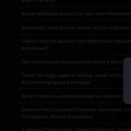
KIA
Какая прибавка мощности при чипе бензинов
Land Rover
Вышел из строя датчик оксида азота на дизель
Lexus
Сейчас многие выдают сертификаты на прошив
Lifan
остальных?
Luxgen
При отключении вихревых заслонок у меня час
Mazda
Горит чек коду заднего лямбда зонда на Ларгу
Mercedes
Катализатор вроде в порядке.
MINI
Хочу отключить иммобилайзер на патриоте, з
Mitsubishi
Диагностика показала пропуски зажигания, спе
Nissan
программа, можно исправить?
Omoda
У меня на Туареге нет сажевого фильтра, осмо