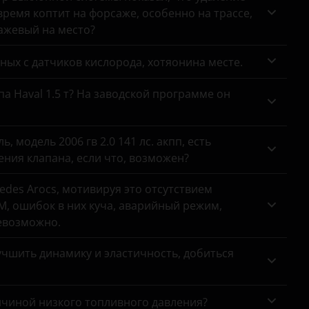
ремя коптит на форсаже, особенно на трассе,
сажевый на место?
анных с датчиков кислорода, хотяонина месте.
па Haval 1.5 т? На заводской программе он
 модель 2006 гв 2.0 141 лс. акпп, есть
ния клапана, если что, возможен?
des Arocs, мотивируя это отсутствием
, ошибок в них куча, аварийный режим,
евозможно.
чшить динамику и эластичность, добиться
ичиной низкого топливного давления?