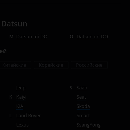
 Datsun
M
Datsun mi-DO
O
Datsun on-DO
лей
Китайские
Корейские
Российские
Jeep
S
Saab
K
Kaiyi
Seat
KIA
Skoda
L
Land Rover
Smart
Lexus
SsangYong