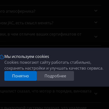
ого атмосферника?
ном JAC, есть смысл менять?
ки, в чем отличие ваших сертификатов от
тично пропали 'низы', что делать?
Мы используем cookies
Cookies помогают сайту работать стабильно,
се, мотор Рено К7М. Отключить или заменить?
сохранять настройки и улучшать качество сервиса.
Понятно
Подробнее
адолбал. Возможность, плюсы, минусы?
циалист сказал, что мотор в порядке, виновата
тр выхлопной системы показал, что удаление