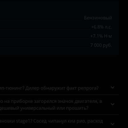
Бензиновый
+6.8% л.с.
+7.1% Н·м
7 000 руб.
чип-тюнинг? Дилер обнаружит факт репрога?
го на приборке загорелся значок двигателя, в
 дешевый универсальный или прошить?
новки stage1? Сосед чипанул киа рио, расход