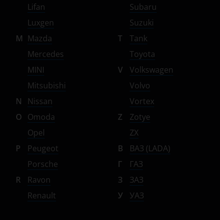
Lifan
Subaru
Luxgen
Suzuki
M
Mazda
T
Tank
Mercedes
Toyota
MINI
V
Volkswagen
Mitsubishi
Volvo
N
Nissan
Vortex
O
Omoda
Z
Zotye
Opel
ZX
P
Peugeot
В
ВАЗ (LADA)
Porsche
Г
ГАЗ
R
Ravon
З
ЗАЗ
Renault
У
УАЗ