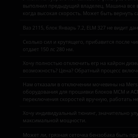
выполнил предыдущий владелец. Машина все в
Opel
когда высокая скорость. Может быть вернуть 
Peugeot
Ваз 2115, блок Январь 7.2, ELM 327 не видит д
Porsche
Сколько сил и крутящего, прибавится после чи
Ravon
отдает 150 лс 280 нм.
Renault
Хочу полностью отключить егр на кайрон дизель,
Saab
возможность? Цена? Обратный процесс включе
Seat
Нам отказали в отключении мочевины на Merse
оборудования для прошивки блоков MCM и ACM
Skoda
переключения скоростей вручную, работать н
Smart
Хочу индивидуальный тюнинг, значительно улу
SsangYong
максимальной мощности.
Subaru
Может ли, грязная сеточка бензобака быть пр