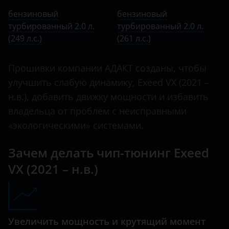
бензиновый турбированный 2.0 л. (249 л.с.)
BMW
бензиновый
бензиновый
бензиновый турбированный 2.0 л. (261 л.с.)
турбированный 2.0 л.
Brilliance
турбированный 2.0 л.
(249 л.с.)
(261 л.с.)
BYD
Cadillac
Прошивки компании АДАКТ созданы, чтобы
улучшить слабую динамику, Exeed VX (2021 –
Changan
н.в.), добавить движку мощности и избавить
Chery
владельца от проблем с неисправными
«экологическими» системами.
Chevrolet
Chrysler
Зачем делать чип-тюнинг Exeed
VX (2021 – н.в.)
Citroen
Daewoo
Daihatsu
Увеличить мощность и крутящий момент