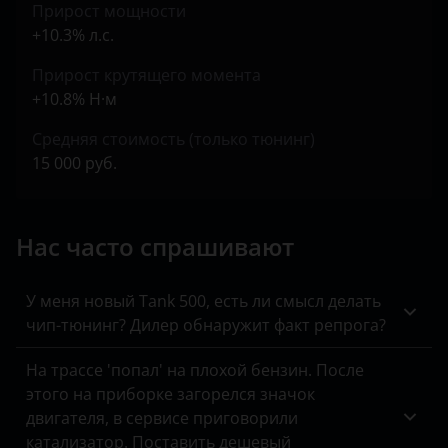
Прирост мощности
Peugeot
+10.3% л.с.
Porsche
Прирост крутящего момента
Ravon
+10.8% Н·м
Renault
Средняя стоимость (только тюнинг)
15 000 руб.
Saab
Seat
Нас часто спрашивают
Skoda
Smart
У меня новый Tank 500, есть ли смысл делать
чип-тюнинг? Дилер обнаружит факт репрога?
SsangYong
На трассе 'попал' на плохой бензин. После
Subaru
этого на приборке загорелся значок
двигателя, в сервисе приговорили
Suzuki
катализатор. Поставить дешевый