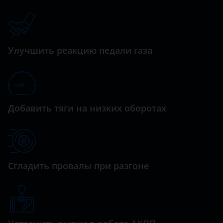
Datsun
Dodge
Dongfeng (DFM)
Улучшить реакцию педали газа
Exeed
FAW
Fiat
Добавить тяги на низких оборотах
Ford
GAC
Geely
Сгладить провалы при разгоне
Genesis
Great Wall (GWM)
Haval