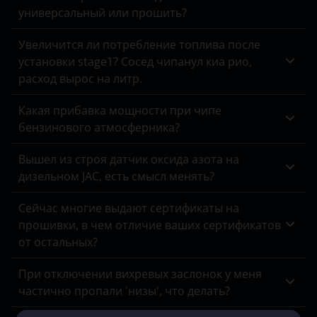
Tank
универсальный или прошить?
Toyota
Увеличится ли потребление топлива после
установки stage1? Сосед чипанул киа рио,
Volkswagen
расход вырос на литр.
Volvo
Какая прибавка мощности при чипе
Vortex
бензинового атмосферника?
Zotye
Вышел из строя датчик оксида азота на
дизельном JAC, есть смысл менять?
ZX
ВАЗ (LADA)
Сейчас многие выдают сертификаты на
прошивки, в чем отличие ваших сертификатов
ГАЗ
от остальных?
ЗАЗ
При отключении вихревых заслонок у меня
частично пропали 'низы', что делать?
УАЗ