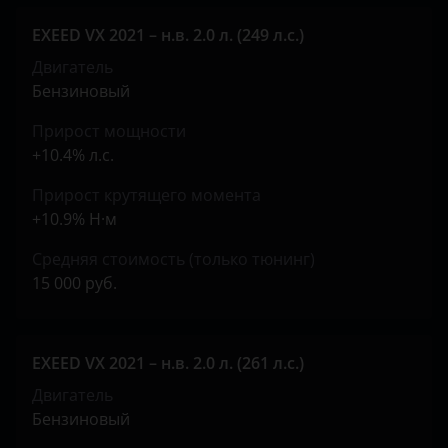
Land Rover
EXEED VX 2021 – н.в. 2.0 л. (249 л.с.)
Lexus
Двигатель
Бензиновый
Lifan
Прирост мощности
Luxgen
+10.4% л.с.
Mazda
Прирост крутящего момента
+10.9% Н·м
Mercedes
Средняя стоимость (только тюнинг)
MINI
15 000 руб.
Mitsubishi
Nissan
EXEED VX 2021 – н.в. 2.0 л. (261 л.с.)
Omoda
Двигатель
Бензиновый
Opel