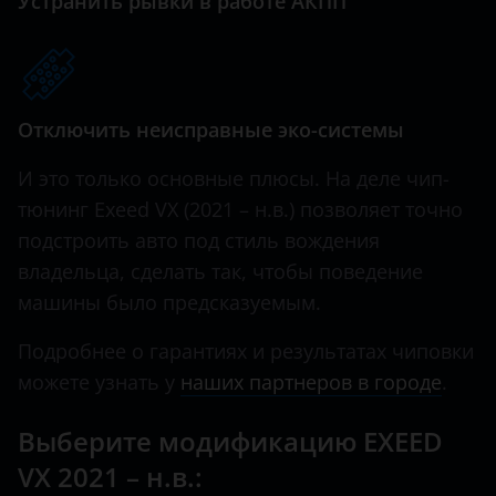
Устранить рывки в работе АКПП
Hawtai
Honda
Hummer
Отключить неисправные эко-системы
Hyundai
И это только основные плюсы. На деле чип-
тюнинг Exeed VX (2021 – н.в.) позволяет точно
Infiniti
подстроить авто под стиль вождения
Iveco
владельца, сделать так, чтобы поведение
машины было предсказуемым.
JAC
Jaguar
Подробнее о гарантиях и результатах чиповки
можете узнать у
наших партнеров в городе
.
Jeep
Выберите модификацию EXEED
Kaiyi
VX 2021 – н.в.:
KIA