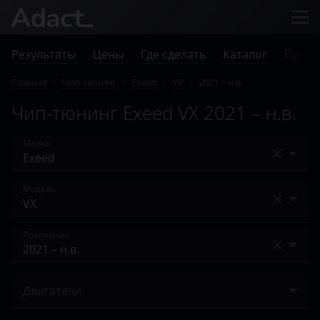
Результаты
Цены
Где сделать
Каталог
Прове
Главная
/
Чип-тюнинг
/
Exeed
/
VX
/
2021 – н.в.
Чип-тюнинг Exeed VX 2021 – н.в.
Марка
Acura
Модель
Alfa Romeo
TXL
Поколение
Audi
VX
BAIC
2021 – н.в.
Двигатели
Bentley