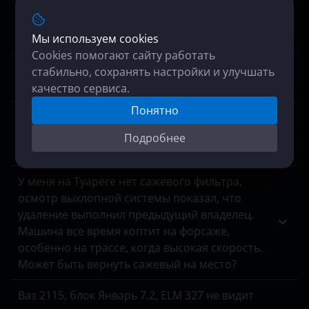
Горит чек коду заднего лямбда зонда на
Ларгусе, мотор Рено К7М. Отключить или
Мы используем cookies
заменить? Катализатор вроде в порядке.
Cookies помогают сайту работать
Хочу отключить иммобилайзер на патриоте,
стабильно, сохранять настройки и улучшать
задолбал. Возможность, плюсы, минусы?
качество сервиса.
Понятно
Диагностика показала пропуски зажигания,
специалист сказал, что мотор в порядке,
Подробнее
виновата программа, можно исправить?
У меня на Туареге нет сажевого фильтра,
осмотр выхлопной системы показал, что
удаление выполнил предыдущий владелец.
Машина все время коптит на форсаже,
особенно на трассе, когда высокая скорость.
Может быть вернуть сажевый на место?
Ваз 2115, блок Январь 7.2, ELM 327 не видит