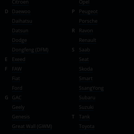
Citroen
Opel
D
Daewoo
P
Peugeot
Daihatsu
Porsche
Datsun
R
Ravon
Dodge
Renault
Dongfeng (DFM)
S
Saab
E
Exeed
Seat
F
FAW
Skoda
Fiat
Smart
Ford
SsangYong
G
GAC
Subaru
Geely
Suzuki
Genesis
T
Tank
Great Wall (GWM)
Toyota