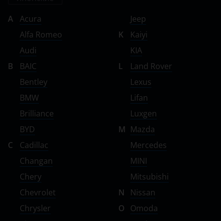
A
Acura
Jeep
Alfa Romeo
K
Kaiyi
Audi
KIA
B
BAIC
L
Land Rover
Bentley
Lexus
BMW
Lifan
Brilliance
Luxgen
BYD
M
Mazda
C
Cadillac
Mercedes
Changan
MINI
Chery
Mitsubishi
Chevrolet
N
Nissan
Chrysler
O
Omoda