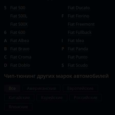
5
Fiat 500
Fiat Ducato
Ravon
Fiat 500L
F
Fiat Fiorino
Renault
Fiat 500X
Fiat Freemont
Saab
6
Fiat 600
Fiat Fullback
A
Fiat Albea
I
Fiat Idea
Seat
B
Fiat Bravo
P
Fiat Panda
Skoda
C
Fiat Croma
Fiat Punto
Smart
D
Fiat Doblo
S
Fiat Scudo
SsangYong
Чип-тюнинг других марок автомобилей
Subaru
Все
Американские
Европейские
Suzuki
Китайские
Корейские
Российские
Tank
Японские
Toyota