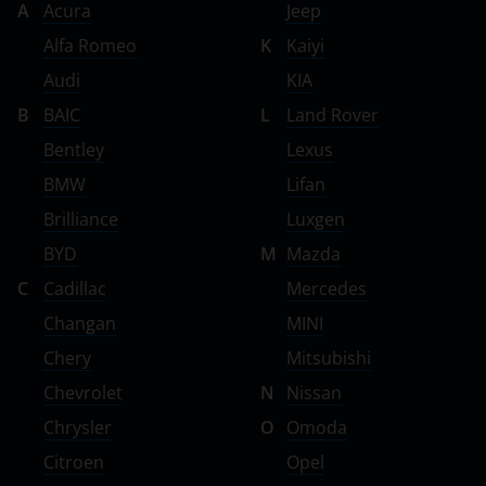
A
Acura
Jeep
Volkswagen
Alfa Romeo
K
Kaiyi
Volvo
Audi
KIA
B
BAIC
L
Land Rover
Vortex
Bentley
Lexus
Zotye
BMW
Lifan
ZX
Brilliance
Luxgen
ВАЗ (LADA)
BYD
M
Mazda
C
Cadillac
Mercedes
ГАЗ
Changan
MINI
ЗАЗ
Chery
Mitsubishi
ТагАЗ
Chevrolet
N
Nissan
УАЗ
Chrysler
O
Omoda
Citroen
Opel