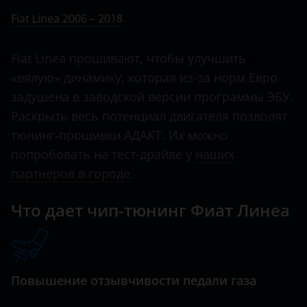
Ничего не найдено
BMW
Fiat Linea 2006 – 2018
Albea
Brilliance
Bravo
Fiat Linea прошивают, чтобы улучшить
BYD
«вялую» динамику, которая из-за норм Евро
Croma
Cadillac
задушена в заводской версии программы ЭБУ.
Doblo
Раскрыть весь потенциал двигателя позволят
Changan
Ducato
тюнинг-прошивки АДАКТ. Их можно
Chery
попробовать на тест-драйве у
наших
Fiorino
Chevrolet
партнеров в городе
.
Freemont
Chrysler
Что дает чип-тюнинг Фиат Линеа
Fullback
Citroen
Idea
Daewoo
Linea
Повышение отзывчивости педали газа
Daihatsu
Panda