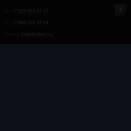
+7 929 053-37-37
+7 800 101-37-14
Почта:
help@adact.ru
Пн-Пт 8:00-20:00
Сб 9:00-18:00
Вс 9:00-17:00
© 2012–2026, АДАКТ.
Все права защищены
Способы
Оферта
Политика обработки
Политика в отношении
оплаты
данных
cookie