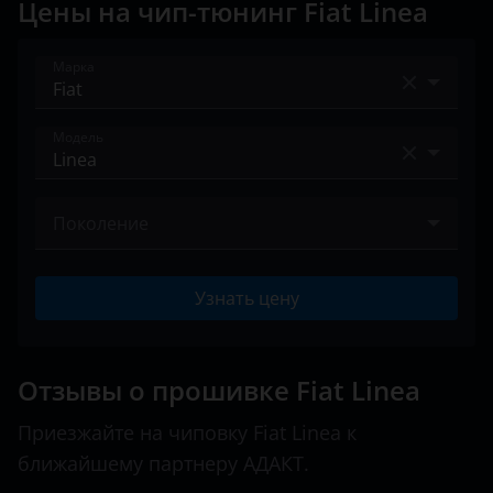
Цены на чип-тюнинг Fiat Linea
Land Rover
Марка
Lexus
Lifan
Acura
Модель
Luxgen
Alfa Romeo
500
Mazda
Audi
Поколение
500L
Mercedes
BAIC
2006 – 2018
500X
MINI
Узнать цену
Bentley
600
Mitsubishi
BMW
Albea
Nissan
Отзывы о прошивке Fiat Linea
Brilliance
Bravo
Omoda
Приезжайте на чиповку Fiat Linea к
BYD
ближайшему партнеру АДАКТ.
Croma
Opel
Cadillac