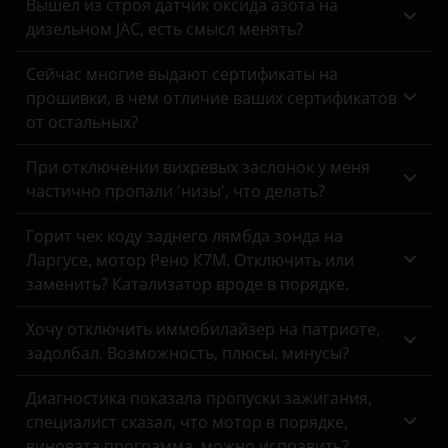
Вышел из строя датчик оксида азота на
Tank
FAW
дизельном JAC, есть смысл менять?
Toyota
Fiat
Сейчас многие выдают сертификаты на
Volkswagen
прошивки, в чем отличие ваших сертификатов
Ford
от остальных?
Volvo
Foton
При отключении вихревых заслонок у меня
Vortex
GAC
частично пропали 'низы', что делать?
Zotye
Geely
Горит чек коду заднего лямбда зонда на
ZX
Ларгусе, мотор Рено К7М. Отключить или
Genesis
заменить? Катализатор вроде в порядке.
ВАЗ (LADA)
Great Wall
Хочу отключить иммобилайзер на патриоте,
ГАЗ
Haval
задолбал. Возможность, плюсы, минусы?
ЗАЗ
Hawtai
Диагностика показала пропуски зажигания,
УАЗ
специалист сказал, что мотор в порядке,
Honda
виновата программа, можно исправить?