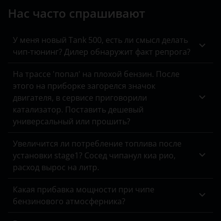
Doblo
Peugeot
Нас часто спрашивают
Changan
Ducato
Porsche
Chery
У меня новый Tank 500, есть ли смысл делать
Fiorino
Ravon
чип-тюнинг? Дилер обнаружит факт репрога?
Chevrolet
Freemont
Renault
На трассе 'попал' на плохой бензин. После
Chrysler
этого на приборке загорелся значок
Fullback
Saab
Citroen
двигателя, в сервисе приговорили
Idea
Seat
катализатор. Поставить дешевый
Daewoo
универсальный или прошить?
Linea
Skoda
Daihatsu
Увеличится ли потребление топлива после
Panda
Smart
Datsun
установки stage1? Сосед чипанул киа рио,
Punto
расход вырос на литр.
SsangYong
Dodge
Scudo
Subaru
Какая прибавка мощности при чипе
DongFeng
бензинового атмосферника?
Suzuki
EXEED