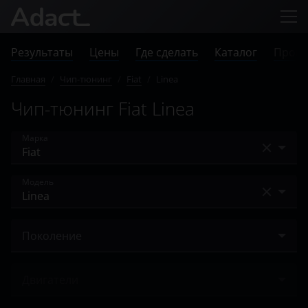
Результаты
Цены
Где сделать
Каталог
Прове
Главная
/
Чип-тюнинг
/
Fiat
/
Linea
Чип-тюнинг Fiat Linea
Марка
Acura
Модель
Alfa Romeo
500
Audi
Поколение
500L
BAIC
2006 – 2018
500X
Двигатели
Bentley
600