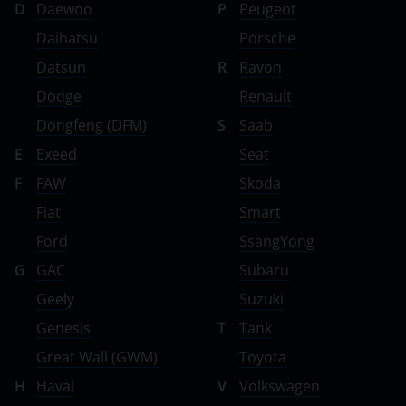
D
Daewoo
P
Peugeot
Daihatsu
Porsche
Datsun
R
Ravon
Dodge
Renault
Dongfeng (DFM)
S
Saab
E
Exeed
Seat
F
FAW
Skoda
Fiat
Smart
Ford
SsangYong
G
GAC
Subaru
Geely
Suzuki
Genesis
T
Tank
Great Wall (GWM)
Toyota
H
Haval
V
Volkswagen