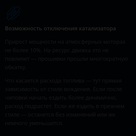
Hawtai
Honda
Возможность отключения катализатора
Hummer
Прирост мощности на атмосферных моторах
Hyundai
не более 10%. На ресурс движка это не
повлияет — прошивки прошли многократную
Infiniti
обкатку.
Iveco
Что касается расхода топлива — тут прямая
JAC
зависимость от стиля вождения. Если после
Jaguar
чиповки начать ездить более динамично,
расход подрастет. Если же ездить в прежнем
Jeep
стиле — останется без изменений или же
Kaiyi
немного уменьшится.
KIA