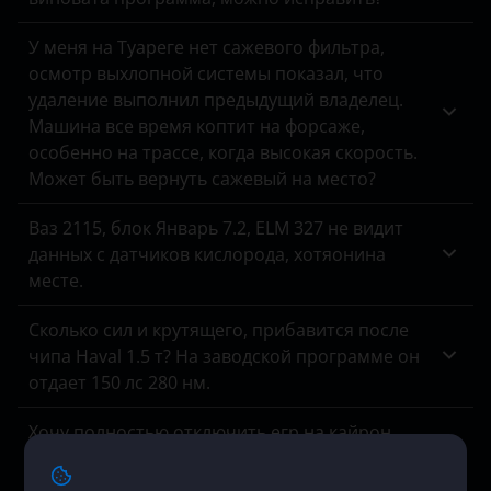
Hummer
У меня на Туареге нет сажевого фильтра,
Hyundai
осмотр выхлопной системы показал, что
удаление выполнил предыдущий владелец.
Infiniti
Машина все время коптит на форсаже,
Isuzu
особенно на трассе, когда высокая скорость.
Может быть вернуть сажевый на место?
Iveco
Ваз 2115, блок Январь 7.2, ELM 327 не видит
JAC
данных с датчиков кислорода, хотяонина
Jaguar
месте.
Jeep
Сколько сил и крутящего, прибавится после
чипа Haval 1.5 т? На заводской программе он
Kaiyi
отдает 150 лс 280 нм.
Kia
Хочу полностью отключить егр на кайрон
Land Rover
дизель, модель 2006 гв 2.0 141 лс. акпп, есть
возможность? Цена? Обратный процесс