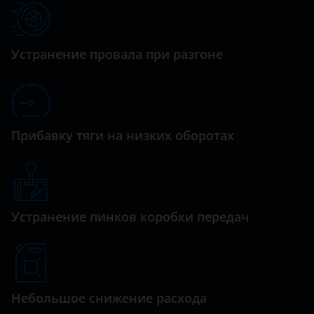
Datsun
Punto
Dodge
Scudo
Устранение провала при разгоне
Dongfeng (DFM)
Exeed
FAW
Прибавку тяги на низких оборотах
Fiat
Ford
GAC
Устранение пинков коробки передач
Geely
Genesis
Great Wall (GWM)
Небольшое снижение расхода
Haval