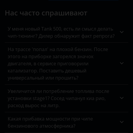
Land Rover
Нас часто спрашивают
Lexus
У меня новый Tank 500, есть ли смысл делать
Lifan
чип-тюнинг? Дилер обнаружит факт репрога?
Luxgen
На трассе 'попал' на плохой бензин. После
Mazda
этого на приборке загорелся значок
двигателя, в сервисе приговорили
Mercedes
катализатор. Поставить дешевый
универсальный или прошить?
MINI
Увеличится ли потребление топлива после
Mitsubishi
установки stage1? Сосед чипанул киа рио,
Nissan
расход вырос на литр.
Omoda
Какая прибавка мощности при чипе
бензинового атмосферника?
Opel