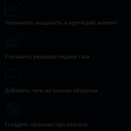
Datsun
Dodge
Увеличить мощность и крутящий момент
Dongfeng (DFM)
Exeed
FAW
Улучшить реакцию педали газа
Fiat
Ford
GAC
Добавить тяги на низких оборотах
Geely
Genesis
Great Wall (GWM)
Сгладить провалы при разгоне
Haval