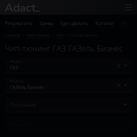
Результаты
Цены
Где сделать
Каталог
Прове
Главная
/
Чип-тюнинг
/
ГАЗ
/
ГАЗель Бизнес
Чип-тюнинг ГАЗ ГАЗель Бизнес
Марка
Acura
Модель
Alfa Romeo
Next
Audi
Поколение
NN
BAIC
Cummins ISF
Volga Siber
Двигатели
Bentley
Evotech
Бизнес