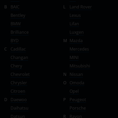
B
BAIC
L
Land Rover
Bentley
Lexus
BMW
Lifan
Brilliance
Luxgen
BYD
M
Mazda
C
Cadillac
Mercedes
Changan
MINI
Chery
Mitsubishi
Chevrolet
N
Nissan
Chrysler
O
Omoda
Citroen
Opel
D
Daewoo
P
Peugeot
Daihatsu
Porsche
Datsun
R
Ravon