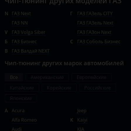
Чип-тюнинг других моделей ГАЗ
N
ГАЗ Next
Г
ГАЗ ГАЗель CITY
ГАЗ NN
ГАЗ ГАЗель Next
V
ГАЗ Volga Siber
ГАЗ ГАЗон Next
Б
ГАЗ Бизнес
С
ГАЗ Соболь Бизнес
В
ГАЗ Валдай NEXT
Чип-тюнинг других марок автомобилей
Все
Американские
Европейские
Китайские
Корейские
Российские
Японские
A
Acura
Jeep
Alfa Romeo
K
Kaiyi
Audi
KIA