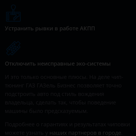
Hawtai
Honda
Устранить рывки в работе АКПП
Hummer
Hyundai
Infiniti
Отключить неисправные эко-системы
Iveco
И это только основные плюсы. На деле чип-
JAC
тюнинг ГАЗ ГАЗель Бизнес позволяет точно
подстроить авто под стиль вождения
Jaguar
владельца, сделать так, чтобы поведение
Jeep
машины было предсказуемым.
Kaiyi
Подробнее о гарантиях и результатах чиповки
KIA
можете узнать у
наших партнеров в городе
.