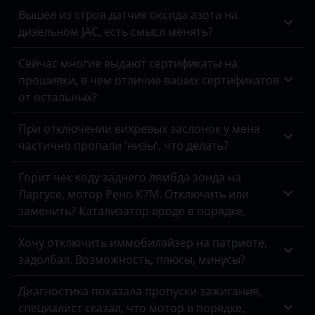
Peugeot
Вышел из строя датчик оксида азота на
дизельном JAC, есть смысл менять?
Porsche
Сейчас многие выдают сертификаты на
Ravon
прошивки, в чем отличие ваших сертификатов
от остальных?
Renault
Saab
При отключении вихревых заслонок у меня
частично пропали 'низы', что делать?
Seat
Горит чек коду заднего лямбда зонда на
Skoda
Ларгусе, мотор Рено К7М. Отключить или
Smart
заменить? Катализатор вроде в порядке.
SsangYong
Хочу отключить иммобилайзер на патриоте,
задолбал. Возможность, плюсы, минусы?
Subaru
Диагностика показала пропуски зажигания,
Suzuki
специалист сказал, что мотор в порядке,