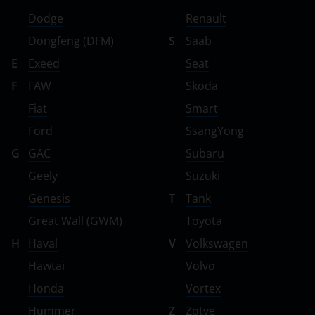
Dodge
Renault
Dongfeng (DFM)
S
Saab
E
Exeed
Seat
F
FAW
Skoda
Fiat
Smart
Ford
SsangYong
G
GAC
Subaru
Geely
Suzuki
Genesis
T
Tank
Great Wall (GWM)
Toyota
H
Haval
V
Volkswagen
Hawtai
Volvo
Honda
Vortex
Hummer
Z
Zotye