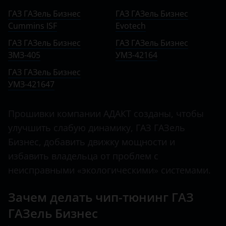
Ничего не найдено
BMW
ЗМЗ-405
ГАЗ ГАЗель Бизнес
ГАЗ ГАЗель Бизнес
Валдай NEXT
Cummins ISF
Brilliance
Evotech
УМЗ-42164
ГАЗель CITY
ГАЗ ГАЗель Бизнес
ГАЗ ГАЗель Бизнес
BYD
УМЗ-421647
ЗМЗ-405
УМЗ-42164
ГАЗель Next
Cadillac
ГАЗ ГАЗель Бизнес
ГАЗель Бизнес
УМЗ-421647
Changan
ГАЗон Next
Chery
Прошивки компании АДАКТ созданы, чтобы
Соболь Бизнес
Chevrolet
улучшить слабую динамику, ГАЗ ГАЗель
Бизнес, добавить движку мощности и
Chrysler
избавить владельца от проблем с
Citroen
неисправными «экологическими» системами.
Daewoo
Зачем делать чип-тюнинг ГАЗ
Daihatsu
ГАЗель Бизнес