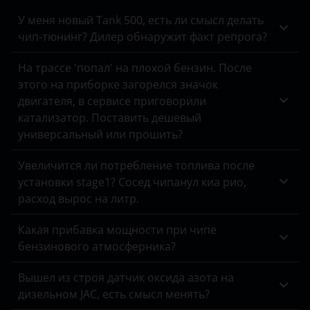
BMW
Peugeot
ГАЗель NN
У меня новый Tank 500, есть ли смысл делать
Brilliance
чип-тюнинг? Дилер обнаружит факт репрога?
Porsche
ГАЗель Бизнес
BYD
На трассе 'попал' на плохой бензин. После
Ravon
ГАЗон Next
этого на приборке загорелся значок
Cadillac
Renault
двигателя, в сервисе приговорили
Соболь Бизнес
Changan
катализатор. Поставить дешевый
Saab
универсальный или прошить?
Chery
Seat
Увеличится ли потребление топлива после
Chevrolet
Skoda
установки stage1? Сосед чипанул киа рио,
Chrysler
расход вырос на литр.
Smart
Citroen
Какая прибавка мощности при чипе
SsangYong
бензинового атмосферника?
Daewoo
Subaru
Вышел из строя датчик оксида азота на
Daihatsu
Suzuki
дизельном JAC, есть смысл менять?
Datsun