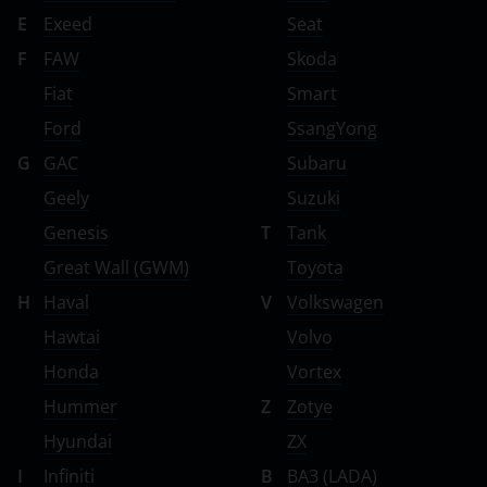
E
Exeed
Seat
ТагАЗ
F
FAW
Skoda
УАЗ
Fiat
Smart
Ford
SsangYong
G
GAC
Subaru
Geely
Suzuki
Genesis
T
Tank
Great Wall (GWM)
Toyota
H
Haval
V
Volkswagen
Hawtai
Volvo
Honda
Vortex
Hummer
Z
Zotye
Hyundai
ZX
I
Infiniti
В
ВАЗ (LADA)