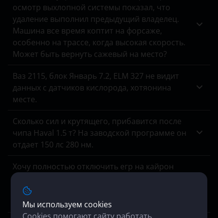
осмотр выхлопной системы показал, что
Haval
удаление выполнил предыдущий владелец.
Машина все время коптит на форсаже,
Hawtai
особенно на трассе, когда высокая скорость.
Honda
Может быть вернуть сажевый на место?
Hummer
Ваз 2115, блок Январь 7.2, ELM 327 не видит
данных с датчиков кислорода, хотяонина
Hyundai
месте.
Infiniti
Сколько сил и крутящего, прибавится после
Isuzu
чипа Haval 1.5 т? На заводской программе он
отдает 150 лс 280 нм.
Iveco
Хочу полностью отключить егр на кайрон
JAC
дизель, модель 2006 гв 2.0 141 лс. акпп, есть
Jaguar
возможность? Цена? Обратный процесс
включения клапана, если что, возможен?
Мы используем cookies
Jeep
Cookies помогают сайту работать