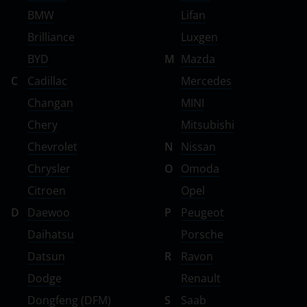
Subaru
BMW
Lifan
Suzuki
Brilliance
Luxgen
Tank
BYD
M
Mazda
C
Cadillac
Mercedes
Toyota
Changan
MINI
Volkswagen
Chery
Mitsubishi
Volvo
Chevrolet
N
Nissan
Vortex
Chrysler
O
Omoda
Citroen
Opel
Zotye
D
Daewoo
P
Peugeot
ZX
Daihatsu
Porsche
ВАЗ (LADA)
Datsun
R
Ravon
ГАЗ
Dodge
Renault
Dongfeng (DFM)
S
Saab
ЗАЗ