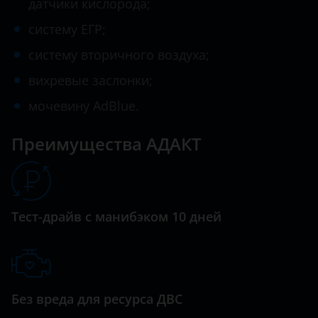
датчики кислорода;
Hawtai
систему ЕГР;
Honda
систему вторичного воздуха;
вихревые заслонки;
Hummer
мочевину AdBlue.
Hyundai
Infiniti
Преимущества АДАКТ
Iveco
JAC
Тест-драйв с манибэком 10 дней
Jaguar
Jeep
Kaiyi
Без вреда для ресурса ДВС
KIA