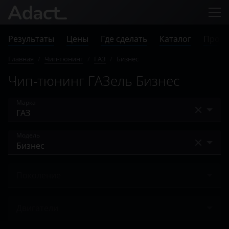
Результаты
Цены
Где сделать
Каталог
Прове
Главная
/
Чип-тюнинг
/
ГАЗ
/
Бизнес
Чип-тюнинг ГАЗель Бизнес
Марка
Acura
Модель
Alfa Romeo
Next
Audi
Поколение
NN
BAIC
Ничего не найдено
Volga Siber
Двигатели
Bentley
Бизнес