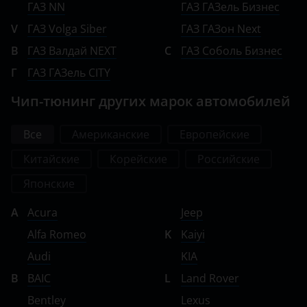
ГАЗ NN
ГАЗ ГАЗель Бизнес
Omoda
V
ГАЗ Volga Siber
ГАЗ ГАЗон Next
Opel
В
ГАЗ Валдай NEXT
С
ГАЗ Соболь Бизнес
Peugeot
Г
ГАЗ ГАЗель CITY
Porsche
Чип-тюнинг других марок автомобилей
Ravon
Все
Американские
Европейские
Renault
Китайские
Корейские
Российские
Saab
Японские
Seat
A
Acura
Jeep
Skoda
Alfa Romeo
K
Kaiyi
Smart
Audi
KIA
B
BAIC
L
Land Rover
SsangYong
Bentley
Lexus