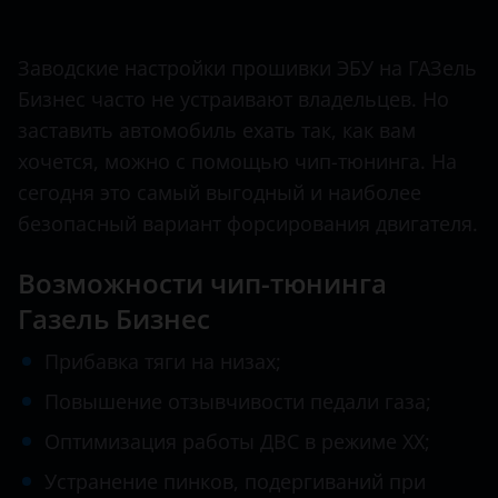
Ничего не найдено
BMW
Валдай NEXT
Brilliance
Заводские настройки прошивки ЭБУ на ГАЗель
ГАЗель CITY
Бизнес часто не устраивают владельцев. Но
BYD
ГАЗель Next
заставить автомобиль ехать так, как вам
Cadillac
хочется, можно с помощью чип-тюнинга. На
ГАЗель Бизнес
Changan
сегодня это самый выгодный и наиболее
ГАЗон Next
безопасный вариант форсирования двигателя.
Chery
Соболь Бизнес
Возможности чип-тюнинга
Chevrolet
Газель Бизнес
Chrysler
Прибавка тяги на низах;
Citroen
Повышение отзывчивости педали газа;
Daewoo
Оптимизация работы ДВС в режиме ХХ;
Daihatsu
Устранение пинков, подергиваний при