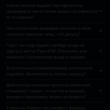
Tank
Сейчас многие выдают сертификаты на
Dodge
прошивки, в чем отличие ваших сертификатов
Toyota
от остальных?
DongFeng
Volkswagen
При отключении вихревых заслонок у меня
EXEED
Volvo
частично пропали 'низы', что делать?
FAW
Vortex
Горит чек коду заднего лямбда зонда на
Fiat
Ларгусе, мотор Рено К7М. Отключить или
Zotye
заменить? Катализатор вроде в порядке.
Ford
ZX
Foton
Хочу отключить иммобилайзер на патриоте,
ВАЗ (LADA)
задолбал. Возможность, плюсы, минусы?
GAC
ГАЗ
Диагностика показала пропуски зажигания,
Geely
специалист сказал, что мотор в порядке,
ЗАЗ
виновата программа, можно исправить?
Genesis
УАЗ
Great Wall
У меня на Туареге нет сажевого фильтра,