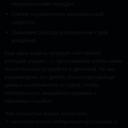
Datsun
переключениях передач;
Dodge
Снятие ограничителя максимальной
скорости;
Dongfeng (DFM)
Снижение расхода в привычном стиле
Exeed
вождения.
FAW
Еще одна задача, которую чип-тюнинг
Fiat
успешно решает, — программное отключение
экологических устройств и датчиков. Но мы
Ford
рекомендуем это делать только при выходе
GAC
данных компонентов из строя, чтобы
Geely
избавиться от аварийного режима и
связанных ошибок.
Genesis
Чип-тюнингом можно отключить:
Great Wall (GWM)
каталитический нейтрализатор/сажевик и
Haval