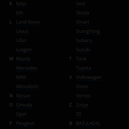
K
Kaiyi
Seat
KIA
Skoda
L
Land Rover
Smart
Lexus
SsangYong
Lifan
Subaru
Luxgen
Suzuki
M
Mazda
T
Tank
Mercedes
Toyota
MINI
V
Volkswagen
Mitsubishi
Volvo
N
Nissan
Vortex
O
Omoda
Z
Zotye
Opel
ZX
P
Peugeot
В
ВАЗ (LADA)