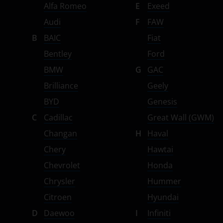
Alfa Romeo
E
Exeed
Suzuki
Audi
F
FAW
Tank
B
BAIC
Fiat
Toyota
Bentley
Ford
Volkswagen
BMW
G
GAC
Brilliance
Geely
Volvo
BYD
Genesis
Vortex
C
Cadillac
Great Wall (GWM)
Zotye
Changan
H
Haval
ZX
Chery
Hawtai
Chevrolet
Honda
ВАЗ (LADA)
Chrysler
Hummer
ГАЗ
Citroen
Hyundai
ЗАЗ
D
Daewoo
I
Infiniti