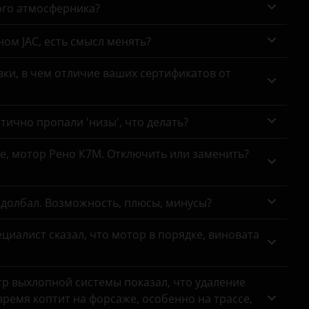
ого атмосферника?
ном JAC, есть смысл менять?
ки, в чем отличие ваших сертификатов от
тично пропали 'низы', что делать?
се, мотор Рено К7М. Отключить или заменить?
адолбал. Возможность, плюсы, минусы?
циалист сказал, что мотор в порядке, виновата
тр выхлопной системы показал, что удаление
ремя коптит на форсаже, особенно на трассе,