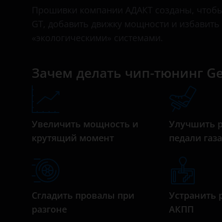
Bentley
Прошивки компании АДАКТ созданы, чтобы
GT, добавить движку мощности и избавить
BMW
«экологическими» системами.
Brilliance
BYD
Зачем делать чип-тюнинг Ge
Cadillac
Changan
Увеличить мощность и
Улучшить 
Chery
крутящий момент
педали газ
Chevrolet
Chrysler
Citroen
Сгладить провалы при
Устранить 
Daewoo
разгоне
АКПП