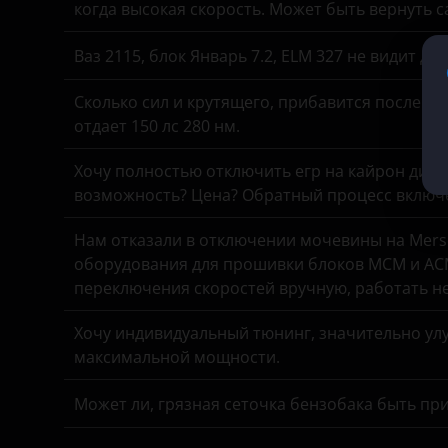
когда высокая скорость. Может быть вернуть 
KIA
Ваз 2115, блок Январь 7.2, ELM 327 не видит д
Land Rover
Сколько сил и крутящего, прибавится после чи
Lexus
отдает 150 лс 280 нм.
Lifan
Хочу полностью отключить егр на кайрон дизель,
Luxgen
возможность? Цена? Обратный процесс включе
Mazda
Нам отказали в отключении мочевины на Merse
оборудования для прошивки блоков MCM и ACM
Mercedes
переключения скоростей вручную, работать н
MINI
Хочу индивидуальный тюнинг, значительно улу
Mitsubishi
максимальной мощности.
Nissan
Может ли, грязная сеточка бензобака быть пр
Omoda