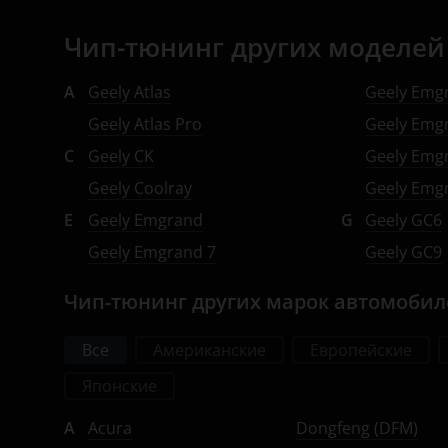
Opel
Чип-тюнинг других моделей
Peugeot
A
Geely Atlas
Geely Emg
Porsche
Geely Atlas Pro
Geely Emg
Ravon
C
Geely CK
Geely Emg
Renault
Geely Coolray
Geely Emgr
E
Geely Emgrand
G
Geely GC6
Saab
Geely Emgrand 7
Geely GC9
Seat
Чип-тюнинг других марок автомоби
Skoda
Smart
Все
Американские
Европейские
SsangYong
Японские
Subaru
A
Acura
Dongfeng (DFM)