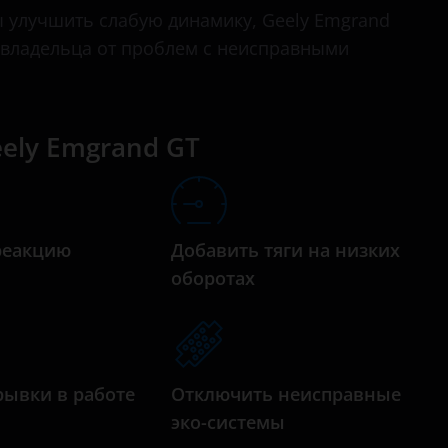
Emgrand
 улучшить слабую динамику, Geely Emgrand
 владельца от проблем с неисправными
Emgrand 7
Emgrand EC7
Emgrand EC8
ely Emgrand GT
Emgrand GT
Emgrand X7
реакцию
Добавить тяги на низких
Emgrand X7 2.0
а
оборотах
GC6
GC9
GS
рывки в работе
Отключить неисправные
MK
эко-системы