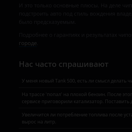
Daihatsu
И это только основные плюсы. На деле чип
подстроить авто под стиль вождения влад
Datsun
было предсказуемым.
Dodge
Подробнее о гарантиях и результатах чипо
Dongfeng (DFM)
городе
.
Exeed
Нас часто спрашивают
FAW
Fiat
У меня новый Tank 500, есть ли смысл делать 
Ford
На трассе 'попал' на плохой бензин. После это
GAC
сервисе приговорили катализатор. Поставить
Geely
Увеличится ли потребление топлива после уста
Genesis
вырос на литр.