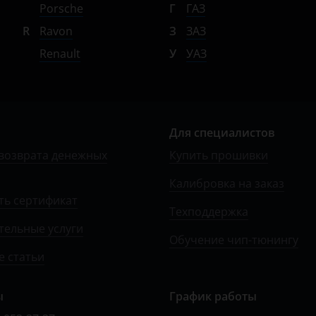
Porsche
Г
ГАЗ
R
Ravon
З
ЗАЗ
Renault
У
УАЗ
Для специалистов
возврата денежных
Купить прошивки
Калибровка на заказ
ть сертификат
Техподдержка
тельные услуги
Обучение чип-тюнингу
 статьи
ы
График работы