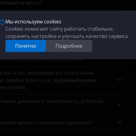
сажевый на место?
анных с датчиков кислорода, хотяонина месте.
Мы используем cookies
Cookies помогают сайту работать стабильно,
па Haval 1.5 т? На заводской программе он
сохранять настройки и улучшать качество сервиса.
Понятно
Подробнее
 модель 2006 гв 2.0 141 лс. акпп, есть
ния клапана, если что, возможен?
des Arocs, мотивируя это отсутствием
, ошибок в них куча, аварийный режим,
евозможно.
чшить динамику и эластичность, добиться
ичиной низкого топливного давления?