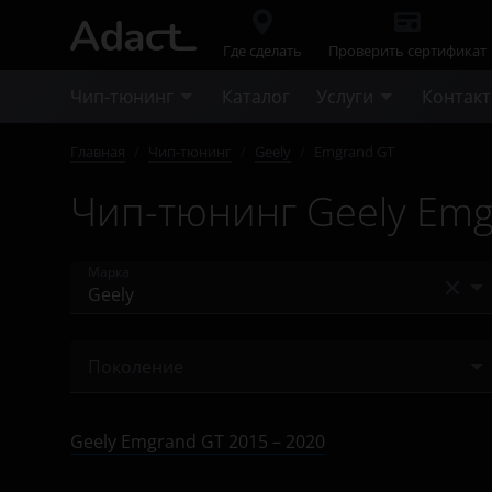
Где сделать
Проверить сертификат
Чип-тюнинг
Каталог
Услуги
Контак
Главная
/
Чип-тюнинг
/
Geely
/
Emgrand GT
Чип-тюнинг Geely Emg
Марка
Acura
Поколение
Alfa Romeo
2015 – 2020
Audi
Geely Emgrand GT 2015 – 2020
BAIC