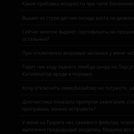
Great Wall (GWM)
Какая прибавка мощности при чипе бензинов
Haval
Вышел из строя датчик оксида азота на дизель
Hawtai
Сейчас многие выдают сертификаты на прошив
Honda
остальных?
Hummer
При отключении вихревых заслонок у меня час
Hyundai
Горит чек коду заднего лямбда зонда на Ларгу
Infiniti
Катализатор вроде в порядке.
Iveco
Хочу отключить иммобилайзер на патриоте, з
JAC
Диагностика показала пропуски зажигания, спе
Jaguar
программа, можно исправить?
Jeep
У меня на Туареге нет сажевого фильтра, осмо
выполнил предыдущий владелец. Машина все в
Kaiyi