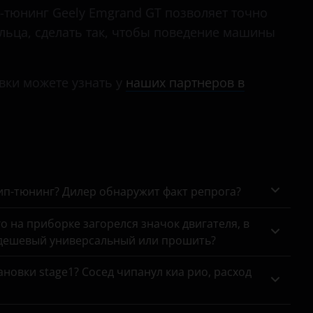
MK Cross
-тюнинг Geely Emgrand GT позволяет точно
ельца, сделать так, чтобы поведение машины
MR
Otaka
вки можете узнать у
наших партнеров в
чип-тюнинг? Дилер обнаружит факт репрога?
го на приборке загорелся значок двигателя, в
 дешевый универсальный или прошить?
новки stage1? Сосед чипанул киа рио, расход