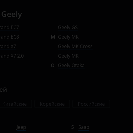
 Geely
rand EC7
Geely GS
rand EC8
M
Geely MK
rand X7
Geely MK Cross
and X7 2.0
Geely MR
O
Geely Otaka
лей
Китайские
Корейские
Российские
Jeep
S
Saab