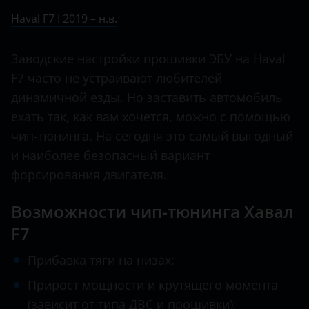
Ничего не найдено
BMW
Haval F7 I 2019 – н.в.
H5
Brilliance
H6
Заводские настройки прошивки ЭБУ на Haval
BYD
F7 часто не устраивают любителей
H6 Coupe
Cadillac
динамичной езды. Но заставить автомобиль
H8
ехать так, как вам хочется, можно с помощью
Changan
H9
чип-тюнинга. На сегодня это самый выгодный
Chery
и наиболее безопасный вариант
Jolion
Chevrolet
форсирования двигателя.
Chrysler
Возможности чип-тюнинга Хавал
Citroen
F7
Daewoo
Прибавка тяги на низах;
Daihatsu
Прирост мощности и крутящего момента
(зависит от типа ДВС и прошивки);