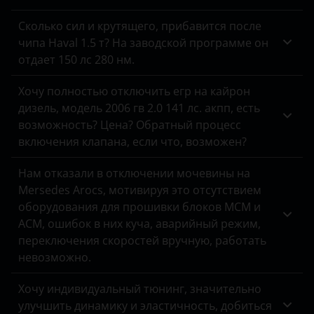
Iveco
Сколько сил и крутящего, прибавится после
чипа Haval 1.5 т? На заводской программе он
JAC
отдает 150 лс 280 нм.
Jaguar
Хочу полностью отключить егр на кайрон
Jeep
дизель, модель 2006 гв 2.0 141 лс. акпп, есть
возможность? Цена? Обратный процесс
Kaiyi
включения клапана, если что, возможен?
Kia
Нам отказали в отключении мочевины на
Mersedes Arocs, мотивируя это отсутствием
Land Rover
оборудования для прошивки блоков MCM и
Lexus
ACM, ошибок в них куча, аварийный режим,
переключения скоростей вручную, работать
Lifan
невозможно.
Luxgen
Хочу индивидуальный тюнинг, значительно
Mazda
улучшить динамику и эластичность, добиться