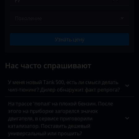
Alfa Romeo
Dargo
Audi
Поколение
F7
BAIC
I 2019 – н.в.
F7x
Узнать цену
Bentley
H2
BMW
H5
Нас часто спрашивают
Brilliance
H6
BYD
У меня новый Tank 500, есть ли смысл делать
H6 Coupe
чип-тюнинг? Дилер обнаружит факт репрога?
Cadillac
H8
На трассе 'попал' на плохой бензин. После
Changan
этого на приборке загорелся значок
H9
Chery
двигателя, в сервисе приговорили
Jolion
катализатор. Поставить дешевый
Chevrolet
универсальный или прошить?