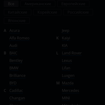
Seat
Все
Американские
Европейские
Китайские
Корейские
Российские
Skoda
Японские
Smart
A
Acura
Jeep
SsangYong
Alfa Romeo
K
Kaiyi
Subaru
Audi
KIA
Suzuki
B
BAIC
L
Land Rover
Tank
Bentley
Lexus
BMW
Lifan
Toyota
Brilliance
Luxgen
Volkswagen
BYD
M
Mazda
Volvo
C
Cadillac
Mercedes
Vortex
Changan
MINI