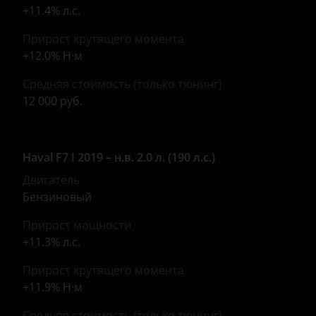
+11.4% л.с.
Peugeot
Прирост крутящего момента
Porsche
+12.0% Н·м
Ravon
Средняя стоимость (только тюнинг)
Renault
12 000 руб.
Saab
Seat
Haval F7 I 2019 – н.в. 2.0 л. (190 л.с.)
Двигатель
Skoda
Бензиновый
Smart
Прирост мощности
SsangYong
+11.3% л.с.
Subaru
Прирост крутящего момента
+11.9% Н·м
Suzuki
Средняя стоимость (только тюнинг)