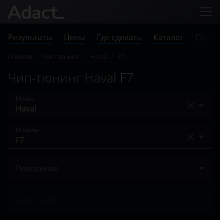
Результаты
Цены
Где сделать
Каталог
Прове
Главная
/
Чип-тюнинг
/
Haval
/
F7
Чип-тюнинг Haval F7
Марка
Acura
Модель
Alfa Romeo
Dargo
Audi
Поколение
F7
BAIC
I 2019 – н.в.
F7x
Двигатели
Bentley
H2