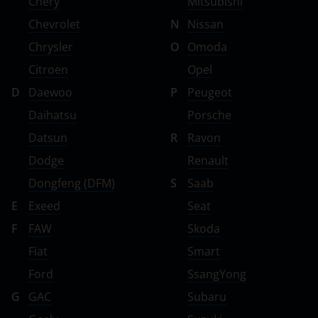
Chery
Mitsubishi
Zotye
Chevrolet
N
Nissan
ZX
Chrysler
O
Omoda
ВАЗ (LADA)
Citroen
Opel
ГАЗ
D
Daewoo
P
Peugeot
Daihatsu
Porsche
ЗАЗ
Datsun
R
Ravon
ТагАЗ
Dodge
Renault
УАЗ
Dongfeng (DFM)
S
Saab
E
Exeed
Seat
F
FAW
Skoda
Fiat
Smart
Ford
SsangYong
G
GAC
Subaru