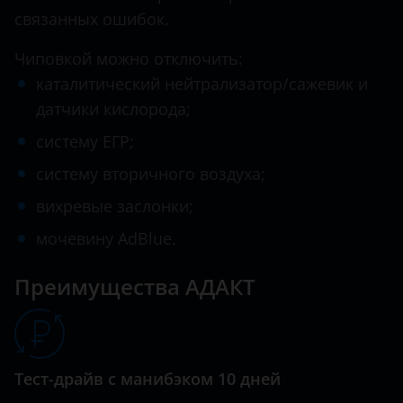
связанных ошибок.
Hawtai
Чиповкой можно отключить:
Honda
каталитический нейтрализатор/сажевик и
Hummer
датчики кислорода;
Hyundai
систему ЕГР;
систему вторичного воздуха;
Infiniti
вихревые заслонки;
Iveco
мочевину AdBlue.
JAC
Преимущества АДАКТ
Jaguar
Jeep
Kaiyi
Тест-драйв с манибэком 10 дней
KIA