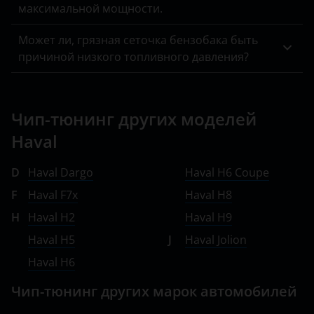
максимальной мощности.
Mercedes-Benz
Может ли, грязная сеточка бензобака быть
MINI
причиной низкого топливного давления?
Mitsubishi
Nissan
Чип-тюнинг других моделей
Omoda
Haval
Opel
D
Haval Dargo
Haval H6 Coupe
Peugeot
F
Haval F7x
Haval H8
Porsche
H
Haval H2
Haval H9
Haval H5
J
Haval Jolion
Ravon
Haval H6
Renault
Чип-тюнинг других марок автомобилей
Saab