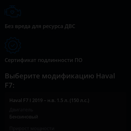
Land Rover
Lexus
Без вреда для ресурса ДВС
Lifan
Luxgen
Mazda
Сертификат подлинности ПО
Mercedes
Выберите модификацию Haval
MINI
F7:
Mitsubishi
Haval F7 I 2019 – н.в. 1.5 л. (150 л.с.)
Nissan
Двигатель
Omoda
Бензиновый
Opel
Прирост мощности