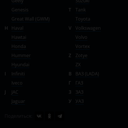
Geely
Suzuki
Genesis
T
Tank
Great Wall (GWM)
Toyota
H
Haval
V
Volkswagen
Hawtai
Volvo
Honda
Vortex
Hummer
Z
Zotye
Hyundai
ZX
I
Infiniti
В
ВАЗ (LADA)
Iveco
Г
ГАЗ
J
JAC
З
ЗАЗ
Jaguar
У
УАЗ
Поделиться: