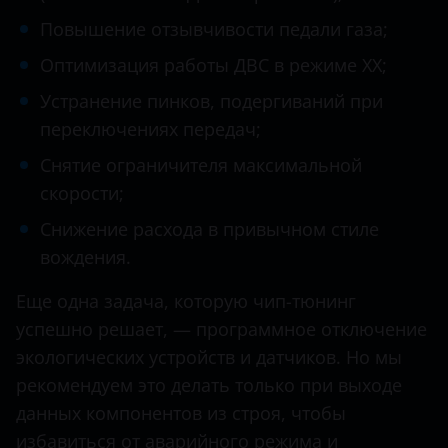
Datsun
Повышение отзывчивости педали газа;
Dodge
Оптимизация работы ДВС в режиме ХХ;
Dongfeng (DFM)
Устранение пинков, подергиваний при
Exeed
переключениях передач;
FAW
Снятие ограничителя максимальной
скорости;
Fiat
Снижение расхода в привычном стиле
Ford
вождения.
GAC
Еще одна задача, которую чип-тюнинг
Geely
успешно решает, — программное отключение
экологических устройств и датчиков. Но мы
Genesis
рекомендуем это делать только при выходе
Great Wall (GWM)
данных компонентов из строя, чтобы
избавиться от аварийного режима и
Haval