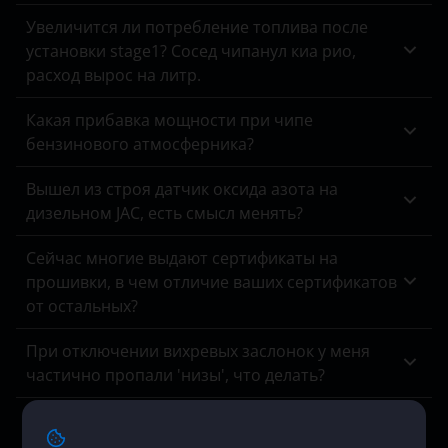
Chrysler
Увеличится ли потребление топлива после
Citroen
установки stage1? Сосед чипанул киа рио,
расход вырос на литр.
Daewoo
Какая прибавка мощности при чипе
Daihatsu
бензинового атмосферника?
Datsun
Вышел из строя датчик оксида азота на
Dodge
дизельном JAC, есть смысл менять?
DongFeng
Сейчас многие выдают сертификаты на
прошивки, в чем отличие ваших сертификатов
EXEED
от остальных?
FAW
При отключении вихревых заслонок у меня
Fiat
частично пропали 'низы', что делать?
Ford
Горит чек коду заднего лямбда зонда на
Ларгусе, мотор Рено К7М. Отключить или
Foton