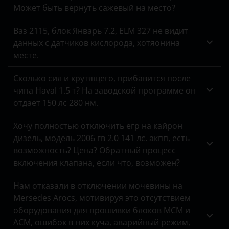
Может быть вернуть сажевый на место?
Hyundai
Ваз 2115, блок Январь 7.2, ELM 327 не видит
Infiniti
данных с датчиков кислорода, хотяонина
Isuzu
месте.
Iveco
Сколько сил и крутящего, прибавится после
чипа Haval 1.5 т? На заводской программе он
JAC
отдает 150 лс 280 нм.
Jaguar
Хочу полностью отключить егр на кайрон
Jeep
дизель, модель 2006 гв 2.0 141 лс. акпп, есть
возможность? Цена? Обратный процесс
Kaiyi
включения клапана, если что, возможен?
Kia
Нам отказали в отключении мочевины на
Mersedes Arocs, мотивируя это отсутствием
Land Rover
оборудования для прошивки блоков MCM и
Lexus
ACM, ошибок в них куча, аварийный режим,