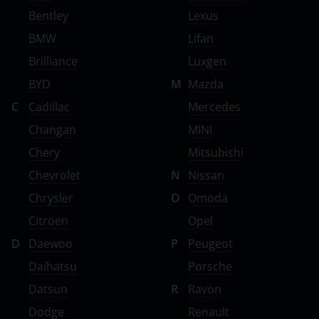
Volkswagen
Bentley
Lexus
Volvo
BMW
Lifan
Vortex
Brilliance
Luxgen
BYD
M
Mazda
Zotye
C
Cadillac
Mercedes
ZX
Changan
MINI
ВАЗ (LADA)
Chery
Mitsubishi
ГАЗ
Chevrolet
N
Nissan
Chrysler
O
Omoda
ЗАЗ
Citroen
Opel
ТагАЗ
D
Daewoo
P
Peugeot
УАЗ
Daihatsu
Porsche
Datsun
R
Ravon
Dodge
Renault