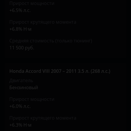
Tank
Прирост мощности
+6.5% л.с.
Toyota
Прирост крутящего момента
Volkswagen
+6.8% Н·м
Volvo
Средняя стоимость (только тюнинг)
11 500 руб.
Vortex
Zotye
Honda Accord VIII 2007 – 2011 3.5 л. (268 л.с.)
ZX
Двигатель
ВАЗ (LADA)
Бензиновый
ГАЗ
Прирост мощности
+6.0% л.с.
ЗАЗ
Прирост крутящего момента
УАЗ
+6.3% Н·м