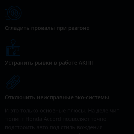
Hawtai
Honda
Сгладить провалы при разгоне
Hummer
Hyundai
Infiniti
Устранить рывки в работе АКПП
Iveco
JAC
Jaguar
Отключить неисправные эко-системы
Jeep
И это только основные плюсы. На деле чип-
Kaiyi
тюнинг Honda Accord позволяет точно
подстроить авто под стиль вождения
KIA