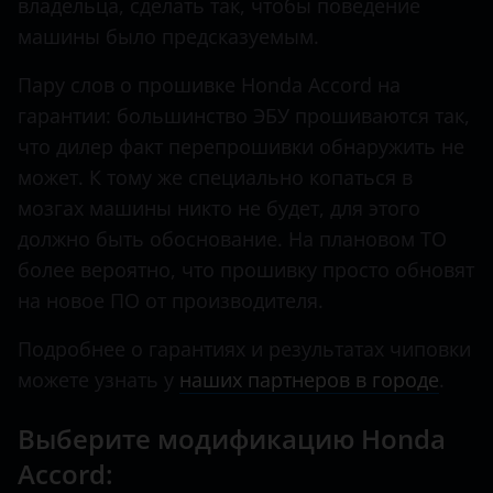
владельца, сделать так, чтобы поведение
Land Rover
машины было предсказуемым.
Lexus
Пару слов о прошивке Honda Accord на
гарантии: большинство ЭБУ прошиваются так,
Lifan
что дилер факт перепрошивки обнаружить не
Luxgen
может. К тому же специально копаться в
Mazda
мозгах машины никто не будет, для этого
должно быть обоснование. На плановом ТО
Mercedes
более вероятно, что прошивку просто обновят
MINI
на новое ПО от производителя.
Mitsubishi
Подробнее о гарантиях и результатах чиповки
можете узнать у
наших партнеров в городе
.
Nissan
Omoda
Выберите модификацию Honda
Accord:
Opel