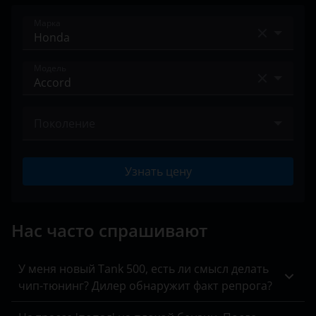
Марка
Acura
Модель
Alfa Romeo
Accord
Audi
Поколение
City
BAIC
(IX) 2014 – 2015
Civic
Узнать цену
Bentley
IX 2012 – 2015
CR-V
BMW
IX 2015 – 2019
Crosstour
Нас часто спрашивают
Brilliance
VII 2002 – 2006
Element
BYD
VII 2005 – 2008
У меня новый Tank 500, есть ли смысл делать
F-RV
чип-тюнинг? Дилер обнаружит факт репрога?
Cadillac
VIII 2007 – 2011
Fit