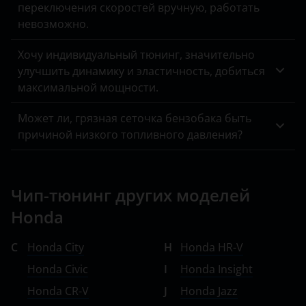
переключения скоростей вручную, работать
Lifan
невозможно.
Luxgen
Хочу индивидуальный тюнинг, значительно
Mazda
улучшить динамику и эластичность, добиться
максимальной мощности.
Mercedes-Benz
Может ли, грязная сеточка бензобака быть
MINI
причиной низкого топливного давления?
Mitsubishi
Nissan
Чип-тюнинг других моделей
Omoda
Honda
Opel
C
Honda City
H
Honda HR-V
Peugeot
Honda Civic
I
Honda Insight
Porsche
Honda CR-V
J
Honda Jazz