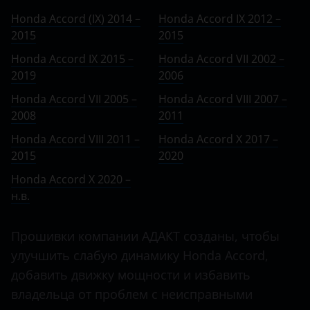
Ничего не найдено
BMW
IX 2015 – 2019
Honda Accord (IX) 2014 –
Honda Accord IX 2012 –
Crosstour
2015
Brilliance
2015
VII 2002 – 2006
Element
Honda Accord IX 2015 –
Honda Accord VII 2002 –
BYD
VII 2005 – 2008
2019
2006
F-RV
Cadillac
VIII 2007 – 2011
Honda Accord VII 2005 –
Honda Accord VIII 2007 –
Fit
2008
2011
Changan
VIII 2011 – 2015
Freed
Honda Accord VIII 2011 –
Honda Accord X 2017 –
Chery
X 2017 – 2020
2015
2020
HR-V
Chevrolet
Honda Accord X 2020 –
X 2020 – н.в.
Insight
н.в.
Chrysler
Jazz
Citroen
Прошивки компании АДАКТ созданы, чтобы
Legend
улучшить слабую динамику Honda Accord,
Daewoo
Pilot
добавить движку мощности и избавить
Daihatsu
владельца от проблем с неисправными
Shuttle