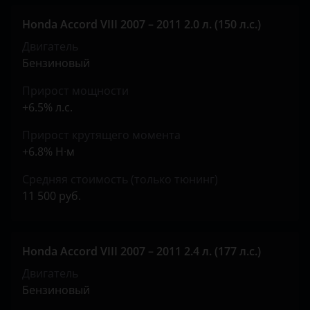
Peugeot
Honda Accord VIII 2007 – 2011 2.0 л. (150 л.с.)
Porsche
Двигатель
Бензиновый
Ravon
Прирост мощности
Renault
+6.5% л.с.
Saab
Прирост крутящего момента
Seat
+6.8% Н·м
Skoda
Средняя стоимость (только тюнинг)
11 500 руб.
Smart
SsangYong
Honda Accord VIII 2007 – 2011 2.4 л. (177 л.с.)
Subaru
Двигатель
Suzuki
Бензиновый