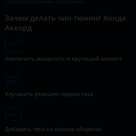
Datsun
«экологическими» системами.
Stepwgn
Dodge
Зачем делать чип-тюнинг Хонда
Vezel
Dongfeng (DFM)
Аккорд
Exeed
FAW
Увеличить мощность и крутящий момент
Fiat
Ford
GAC
Улучшить реакцию педали газа
Geely
Genesis
Great Wall (GWM)
Добавить тяги на низких оборотах
Haval