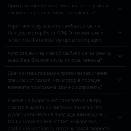
При отключении вихревых заслонок у меня
Fiat
частично пропали 'низы', что делать?
Ford
Горит чек коду заднего лямбда зонда на
Ларгусе, мотор Рено К7М. Отключить или
Foton
заменить? Катализатор вроде в порядке.
GAC
Хочу отключить иммобилайзер на патриоте,
Geely
задолбал. Возможность, плюсы, минусы?
Genesis
Диагностика показала пропуски зажигания,
специалист сказал, что мотор в порядке,
Great Wall
виновата программа, можно исправить?
Haval
У меня на Туареге нет сажевого фильтра,
Hawtai
осмотр выхлопной системы показал, что
удаление выполнил предыдущий владелец.
Honda
Машина все время коптит на форсаже,
Hummer
особенно на трассе, когда высокая скорость.