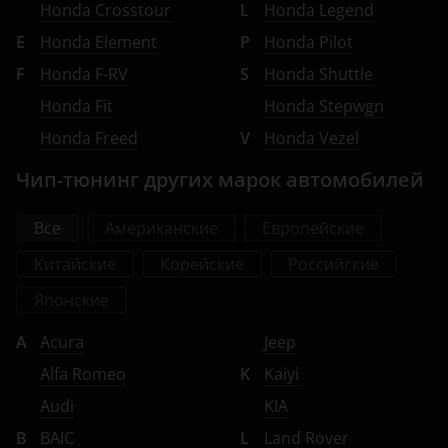
Honda Crosstour
L
Honda Legend
Ravon
E
Honda Element
P
Honda Pilot
Renault
F
Honda F-RV
S
Honda Shuttle
Saab
Honda Fit
Honda Stepwgn
Seat
Honda Freed
V
Honda Vezel
Skoda
Чип-тюнинг других марок автомобилей
Smart
Все
Американские
Европейские
SsangYong
Китайские
Корейские
Российские
Subaru
Японские
Suzuki
A
Acura
Jeep
Tank
Alfa Romeo
K
Kaiyi
Audi
KIA
Toyota
B
BAIC
L
Land Rover