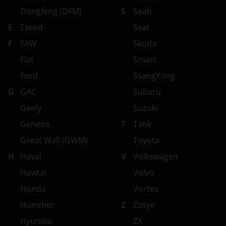
Dongfeng (DFM)
S
Saab
E
Exeed
Seat
F
FAW
Skoda
Fiat
Smart
Ford
SsangYong
G
GAC
Subaru
Geely
Suzuki
Genesis
T
Tank
Great Wall (GWM)
Toyota
H
Haval
V
Volkswagen
Hawtai
Volvo
Honda
Vortex
Hummer
Z
Zotye
Hyundai
ZX