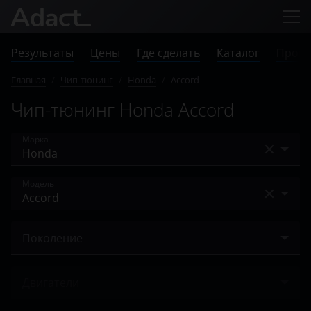
Результаты
Цены
Где сделать
Каталог
Прове
Главная
/
Чип-тюнинг
/
Honda
/
Accord
Чип-тюнинг Honda Accord
Марка
Acura
Модель
Alfa Romeo
Accord
Audi
Поколение
City
BAIC
(IX) 2014 – 2015
Civic
Двигатели
Bentley
IX 2012 – 2015
CR-V