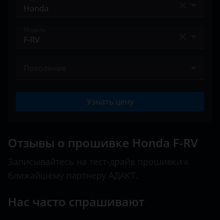
Land Rover
Acura
Модель
Lexus
Alfa Romeo
Lifan
Accord
Audi
Поколение
Luxgen
City
BAIC
I 2005 – 2009
Mazda
Civic
Узнать цену
Bentley
Mercedes
CR-V
BMW
MINI
Crosstour
Отзывы о прошивке Honda F-RV
Brilliance
Mitsubishi
Element
Записывайтесь на тест-драйв прошивки к
BYD
Nissan
ближайшему партнеру АДАКТ.
F-RV
Cadillac
Omoda
Fit
Нас часто спрашивают
Changan
Opel
Freed