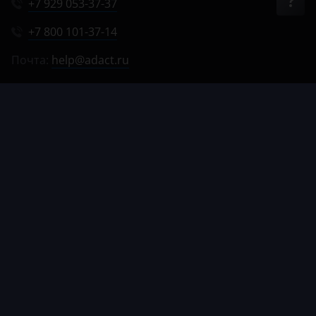
+7 929 053-37-37
+7 800 101-37-14
Почта:
help@adact.ru
Пн-Пт 8:00-20:00
Сб 9:00-18:00
Вс 9:00-17:00
© 2012–2026, АДАКТ.
Все права защищены
Способы
Оферта
Политика обработки
Политика в отношении
оплаты
данных
cookie