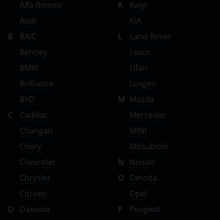
Volvo
Alfa Romeo
K
Kaiyi
Audi
KIA
Vortex
B
BAIC
L
Land Rover
Zotye
Bentley
Lexus
ZX
BMW
Lifan
ВАЗ (LADA)
Brilliance
Luxgen
BYD
M
Mazda
ГАЗ
C
Cadillac
Mercedes
ЗАЗ
Changan
MINI
ТагАЗ
Chery
Mitsubishi
УАЗ
Chevrolet
N
Nissan
Chrysler
O
Omoda
Citroen
Opel
D
Daewoo
P
Peugeot