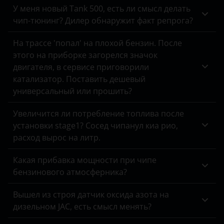
Chery
У меня новый Tank 500, есть ли смысл делать
Peugeot
HR-V
чип-тюнинг? Дилер обнаружит факт репрога?
Chevrolet
Porsche
Insight
На трассе 'попал' на плохой бензин. После
Chrysler
Ravon
этого на приборке загорелся значок
Jazz
Citroen
двигателя, в сервисе приговорили
Renault
Legend
катализатор. Поставить дешевый
Daewoo
Saab
универсальный или прошить?
Odyssey
Daihatsu
Seat
Увеличится ли потребление топлива после
Pilot
Datsun
установки stage1? Сосед чипанул киа рио,
Skoda
Shuttle
расход вырос на литр.
Dodge
Smart
Stepwgn
Какая прибавка мощности при чипе
DongFeng
SsangYong
бензинового атмосферника?
Vezel
EXEED
Subaru
Вышел из строя датчик оксида азота на
FAW
дизельном JAC, есть смысл менять?
Suzuki
Fiat