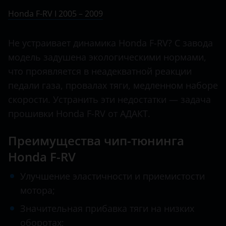
Ничего не найдено
BMW
Honda F-RV I 2005 – 2009
Crosstour
Brilliance
Element
Не устраивает динамика Honda F-RV? С завода
BYD
модель задушена экологическими нормами,
F-RV
Cadillac
что проявляется в неадекватной реакции
Fit
педали газа, провалах тяги, медленном наборе
Changan
Freed
скорости. Устранить эти недостатки — задача
Chery
прошивки Honda F-RV от АДАКТ.
HR-V
Chevrolet
Преимущества чип-тюнинга
Insight
Chrysler
Honda F-RV
Jazz
Citroen
Улучшение эластичности и приемистости
Legend
Daewoo
мотора;
Pilot
Daihatsu
Значительная прибавка тяги на низких
Shuttle
оборотах;