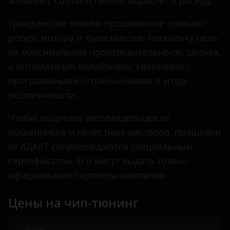
желание), соответственно вырастет и расход.
Hawtai
Гражданские тюнинг-прошивки не снижают
ресурс мотора и трансмиссии, поскольку цель
Honda
не максимальная производительность движка,
Hummer
а оптимизация калибровок, связанных с
Hyundai
программными ограничениями в угоду
экологичности.
Infiniti
Чтобы защитить автовладельцев от
Iveco
мошенников и нечестных мастеров, прошивки
JAC
от АДАКТ сопровождаются специальным
сертификатом. Его могут выдать только
Jaguar
официальные партнеры компании.
Jeep
Цены на чип-тюнинг
Kaiyi
KIA
Марка