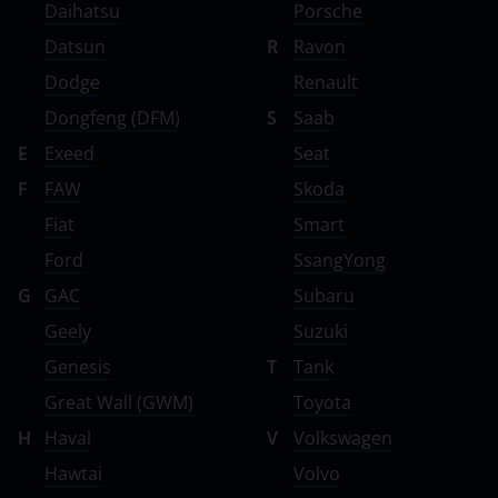
Daihatsu
Porsche
Datsun
R
Ravon
Dodge
Renault
Dongfeng (DFM)
S
Saab
E
Exeed
Seat
F
FAW
Skoda
Fiat
Smart
Ford
SsangYong
G
GAC
Subaru
Geely
Suzuki
Genesis
T
Tank
Great Wall (GWM)
Toyota
H
Haval
V
Volkswagen
Hawtai
Volvo