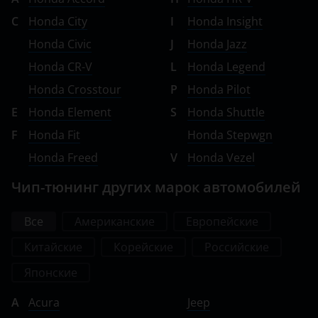
Renault
C
Honda City
I
Honda Insight
Saab
Honda Civic
J
Honda Jazz
Honda CR-V
L
Honda Legend
Seat
Honda Crosstour
P
Honda Pilot
Skoda
E
Honda Element
S
Honda Shuttle
Smart
F
Honda Fit
Honda Stepwgn
SsangYong
Honda Freed
V
Honda Vezel
Subaru
Чип-тюнинг других марок автомобилей
Suzuki
Все
Американские
Европейские
Tank
Китайские
Корейские
Российские
Toyota
Японские
Volkswagen
A
Acura
Jeep