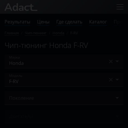
Результаты
Цены
Где сделать
Каталог
Прове
Главная
/
Чип-тюнинг
/
Honda
/
F-RV
Чип-тюнинг Honda F-RV
Марка
Acura
Модель
Alfa Romeo
Accord
Audi
Поколение
City
BAIC
I 2005 – 2009
Civic
Двигатели
Bentley
CR-V