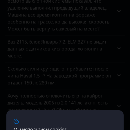
осмотр выхлопной системы показал, что
удаление выполнил предыдущий владелец.
Infiniti
Машина все время коптит на форсаже,
Isuzu
особенно на трассе, когда высокая скорость.
Может быть вернуть сажевый на место?
Iveco
Ваз 2115, блок Январь 7.2, ELM 327 не видит
JAC
данных с датчиков кислорода, хотяонина
Jaguar
месте.
Jeep
Сколько сил и крутящего, прибавится после
чипа Haval 1.5 т? На заводской программе он
Kaiyi
отдает 150 лс 280 нм.
Kia
Хочу полностью отключить егр на кайрон
Land Rover
дизель, модель 2006 гв 2.0 141 лс. акпп, есть
возможность? Цена? Обратный процесс
Lexus
включения клапана, если что, возможен?
Lifan
Мы используем cookies
Нам отказали в отключении мочевины на