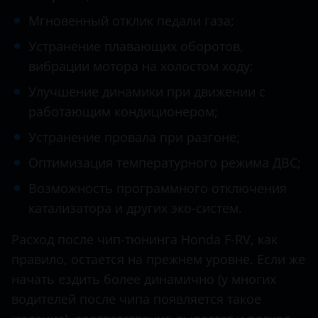
Datsun
Stepwgn
Мгновенный отклик педали газа;
Dodge
Устранение плавающих оборотов,
Vezel
Dongfeng (DFM)
вибрации мотора на холостом ходу;
Exeed
Улучшение динамики при движении с
работающим кондиционером;
FAW
Устранение провала при разгоне;
Fiat
Оптимизация температурного режима ДВС;
Ford
Возможность программного отключения
GAC
катализатора и других эко-систем.
Geely
Расход после чип-тюнинга Honda F-RV, как
Genesis
правило, остается на прежнем уровне. Если же
начать ездить более динамично (у многих
Great Wall (GWM)
водителей после чипа появляется такое
Haval