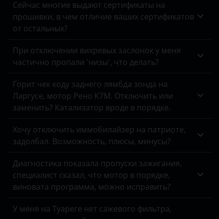
Сейчас многие выдают сертификаты на
Tank
прошивки, в чем отличие ваших сертификатов
Ford
Toyota
от остальных?
Foton
Volkswagen
При отключении вихревых заслонок у меня
GAC
частично пропали 'низы', что делать?
Volvo
Geely
Vortex
Горит чек коду заднего лямбда зонда на
Ларгусе, мотор Рено К7М. Отключить или
Genesis
Zotye
заменить? Катализатор вроде в порядке.
Great Wall
ZX
Хочу отключить иммобилайзер на патриоте,
Haval
задолбал. Возможность, плюсы, минусы?
ВАЗ (LADA)
Hawtai
ГАЗ
Диагностика показала пропуски зажигания,
специалист сказал, что мотор в порядке,
Honda
ЗАЗ
виновата программа, можно исправить?
Hummer
УАЗ
У меня на Туареге нет сажевого фильтра,
Hyundai