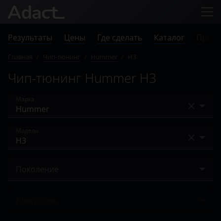
Результаты
Цены
Где сделать
Каталог
Прове
Главная
/
Чип-тюнинг
/
Hummer
/
H3
Чип-тюнинг Hummer H3
Марка
Acura
Модель
Alfa Romeo
H1
Audi
Поколение
H2
BAIC
2005 – 2010
H3
Двигатели
Bentley