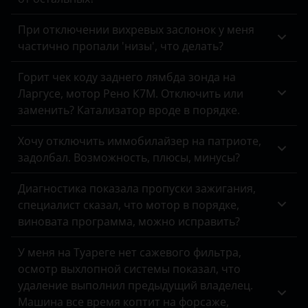
Peugeot
При отключении вихревых заслонок у меня
Porsche
частично пропали 'низы', что делать?
Ravon
Горит чек коду заднего лямбда зонда на
Ларгусе, мотор Рено К7М. Отключить или
Renault
заменить? Катализатор вроде в порядке.
Saab
Хочу отключить иммобилайзер на патриоте,
Seat
задолбал. Возможность, плюсы, минусы?
Skoda
Диагностика показала пропуски зажигания,
специалист сказал, что мотор в порядке,
Smart
виновата программа, можно исправить?
SsangYong
У меня на Туареге нет сажевого фильтра,
Subaru
осмотр выхлопной системы показал, что
удаление выполнил предыдущий владелец.
Suzuki
Машина все время коптит на форсаже,