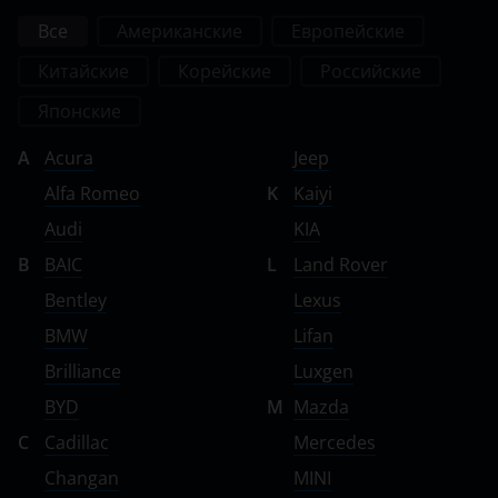
Все
Американские
Европейские
Китайские
Корейские
Российские
Японские
A
Acura
Jeep
Alfa Romeo
K
Kaiyi
Audi
KIA
B
BAIC
L
Land Rover
Bentley
Lexus
BMW
Lifan
Brilliance
Luxgen
BYD
M
Mazda
C
Cadillac
Mercedes
Changan
MINI