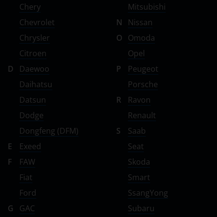
Chery
Mitsubishi
Chevrolet
N
Nissan
Chrysler
O
Omoda
Citroen
Opel
D
Daewoo
P
Peugeot
Daihatsu
Porsche
Datsun
R
Ravon
Dodge
Renault
Dongfeng (DFM)
S
Saab
E
Exeed
Seat
F
FAW
Skoda
Fiat
Smart
Ford
SsangYong
G
GAC
Subaru