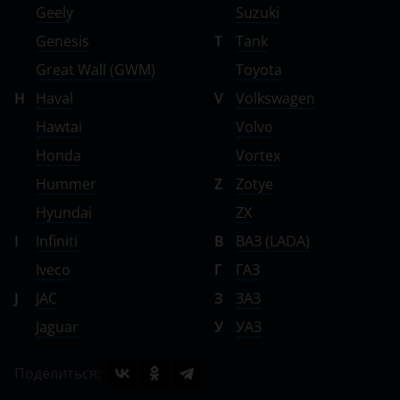
Geely
Suzuki
Genesis
T
Tank
Great Wall (GWM)
Toyota
H
Haval
V
Volkswagen
Hawtai
Volvo
Honda
Vortex
Hummer
Z
Zotye
Hyundai
ZX
I
Infiniti
В
ВАЗ (LADA)
Iveco
Г
ГАЗ
J
JAC
З
ЗАЗ
Jaguar
У
УАЗ
Поделиться: