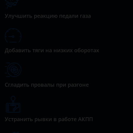
Datsun
Dodge
Улучшить реакцию педали газа
Dongfeng (DFM)
Exeed
FAW
Добавить тяги на низких оборотах
Fiat
Ford
GAC
Сгладить провалы при разгоне
Geely
Genesis
Устранить рывки в работе АКПП
Great Wall (GWM)
Haval