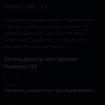
Ничего не найдено
BMW
Hummer H3 2005 – 2010
Brilliance
Прошивки компании АДАКТ созданы, чтобы
BYD
улучшить слабую динамику, Hummer H3,
Cadillac
добавить движку мощности и избавить
владельца от проблем с неисправными
Changan
«экологическими» системами.
Chery
Зачем делать чип-тюнинг
Chevrolet
Hummer H3
Chrysler
Citroen
Daewoo
Увеличить мощность и крутящий момент
Daihatsu