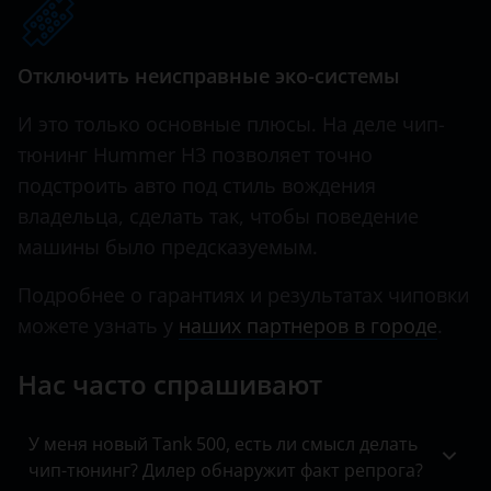
Hawtai
Отключить неисправные эко-системы
Honda
И это только основные плюсы. На деле чип-
Hummer
тюнинг Hummer H3 позволяет точно
Hyundai
подстроить авто под стиль вождения
Infiniti
владельца, сделать так, чтобы поведение
машины было предсказуемым.
Iveco
Подробнее о гарантиях и результатах чиповки
JAC
можете узнать у
наших партнеров в городе
.
Jaguar
Нас часто спрашивают
Jeep
Kaiyi
У меня новый Tank 500, есть ли смысл делать
чип-тюнинг? Дилер обнаружит факт репрога?
KIA