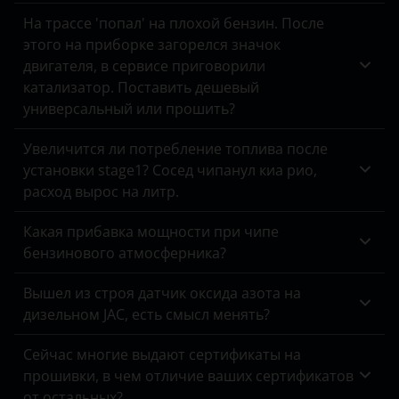
На трассе 'попал' на плохой бензин. После
Land Rover
этого на приборке загорелся значок
Lexus
двигателя, в сервисе приговорили
катализатор. Поставить дешевый
Lifan
универсальный или прошить?
Luxgen
Увеличится ли потребление топлива после
Mazda
установки stage1? Сосед чипанул киа рио,
расход вырос на литр.
Mercedes
Какая прибавка мощности при чипе
MINI
бензинового атмосферника?
Mitsubishi
Вышел из строя датчик оксида азота на
Nissan
дизельном JAC, есть смысл менять?
Omoda
Сейчас многие выдают сертификаты на
прошивки, в чем отличие ваших сертификатов
Opel
от остальных?