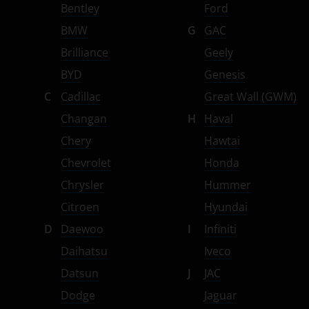
Bentley
Ford
Suzuki
BMW
G
GAC
Tank
Brilliance
Geely
Toyota
BYD
Genesis
Volkswagen
C
Cadillac
Great Wall (GWM)
Changan
H
Haval
Volvo
Chery
Hawtai
Vortex
Chevrolet
Honda
Zotye
Chrysler
Hummer
ZX
Citroen
Hyundai
D
Daewoo
I
Infiniti
ВАЗ (LADA)
Daihatsu
Iveco
ГАЗ
Datsun
J
JAC
ЗАЗ
Dodge
Jaguar