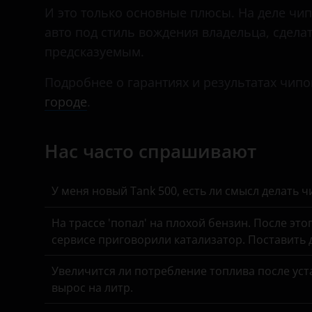
Daihatsu
И это только основные плюсы. На деле чип
авто под стиль вождения владельца, сдел
Datsun
предсказуемым.
Dodge
Подробнее о гарантиях и результатах чипо
Dongfeng (DFM)
городе
.
Exeed
Нас часто спрашивают
FAW
Fiat
У меня новый Tank 500, есть ли смысл делать 
Ford
На трассе 'попал' на плохой бензин. После это
GAC
сервисе приговорили катализатор. Поставить
Geely
Увеличится ли потребление топлива после уста
Genesis
вырос на литр.