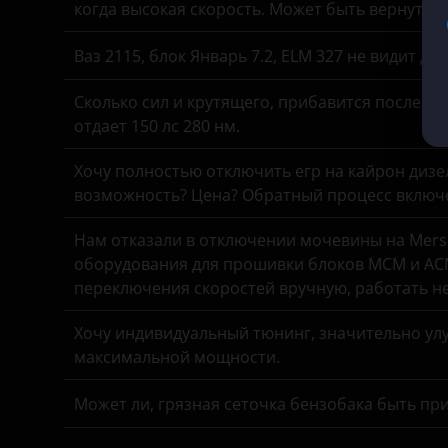
когда высокая скорость. Может быть вернуть 
KIA
Ваз 2115, блок Январь 7.2, ELM 327 не видит д
Land Rover
Сколько сил и крутящего, прибавится после чи
Lexus
отдает 150 лс 280 нм.
Lifan
Хочу полностью отключить егр на кайрон дизель,
Luxgen
возможность? Цена? Обратный процесс включе
Mazda
Нам отказали в отключении мочевины на Merse
оборудования для прошивки блоков MCM и ACM
Mercedes
переключения скоростей вручную, работать н
MINI
Хочу индивидуальный тюнинг, значительно улу
Mitsubishi
максимальной мощности.
Nissan
Может ли, грязная сеточка бензобака быть пр
Omoda