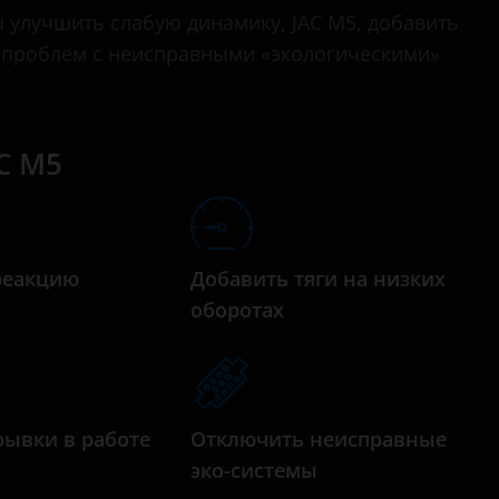
J7
улучшить слабую динамику, JAC M5, добавить
т проблем с неисправными «экологическими»
M5
S3
S5
C M5
S7
T6
реакцию
Добавить тяги на низких
а
оборотах
рывки в работе
Отключить неисправные
эко-системы