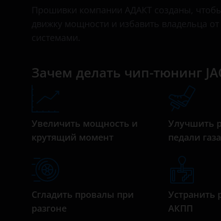
Bentley
Прошивки компании АДАКТ созданы, чтобы 
движку мощности и избавить владельца о
BMW
системами.
Brilliance
BYD
Зачем делать чип-тюнинг JA
Cadillac
Changan
Увеличить мощность и
Улучшить 
Chery
крутящий момент
педали газ
Chevrolet
Chrysler
Citroen
Сгладить провалы при
Устранить 
Daewoo
разгоне
АКПП