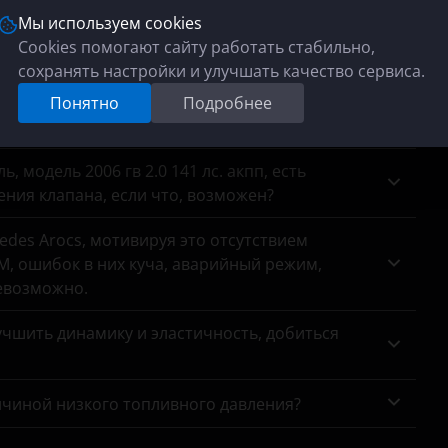
сажевый на место?
Мы используем cookies
Cookies помогают сайту работать стабильно,
анных с датчиков кислорода, хотяонина месте.
сохранять настройки и улучшать качество сервиса.
па Haval 1.5 т? На заводской программе он
Понятно
Подробнее
 модель 2006 гв 2.0 141 лс. акпп, есть
ния клапана, если что, возможен?
des Arocs, мотивируя это отсутствием
, ошибок в них куча, аварийный режим,
евозможно.
чшить динамику и эластичность, добиться
ичиной низкого топливного давления?