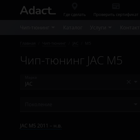
Где сделать
Проверить сертификат
Чип-тюнинг
Каталог
Услуги
Контак
Главная
/
Чип-тюнинг
/
JAC
/
M5
Чип-тюнинг JAC M5
Марка
Acura
Поколение
Alfa Romeo
2011 – н.в.
Audi
JAC M5 2011 – н.в.
BAIC