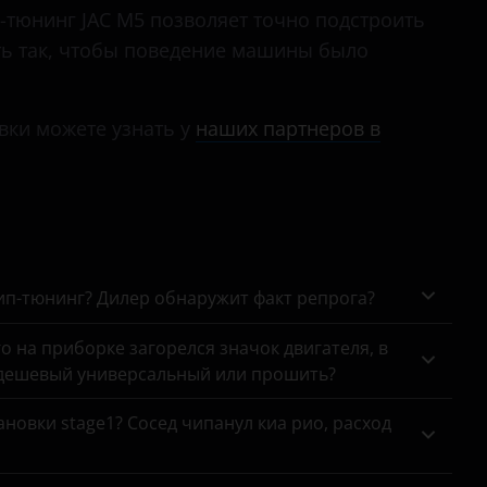
-тюнинг JAC M5 позволяет точно подстроить
ать так, чтобы поведение машины было
вки можете узнать у
наших партнеров в
чип-тюнинг? Дилер обнаружит факт репрога?
го на приборке загорелся значок двигателя, в
 дешевый универсальный или прошить?
новки stage1? Сосед чипанул киа рио, расход