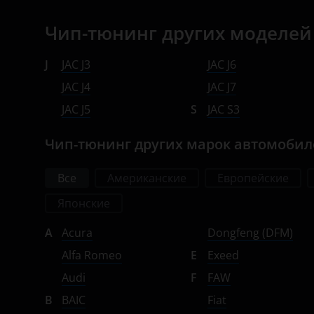
Opel
Чип-тюнинг других моделей
Peugeot
J
JAC J3
JAC J6
Porsche
JAC J4
JAC J7
Ravon
JAC J5
S
JAC S3
Renault
Чип-тюнинг других марок автомоби
Saab
Все
Американские
Европейские
Seat
Японские
Skoda
A
Acura
Dongfeng (DFM)
Smart
Alfa Romeo
E
Exeed
SsangYong
Audi
F
FAW
Subaru
B
BAIC
Fiat