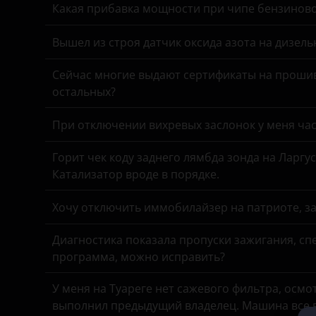
Great Wall (GWM)
Какая прибавка мощности при чипе бензинов
Haval
Вышел из строя датчик оксида азота на дизель
Hawtai
Сейчас многие выдают сертификаты на прошив
Honda
остальных?
Hummer
При отключении вихревых заслонок у меня час
Hyundai
Горит чек коду заднего лямбда зонда на Ларгу
Infiniti
Катализатор вроде в порядке.
Iveco
Хочу отключить иммобилайзер на патриоте, з
JAC
Диагностика показала пропуски зажигания, спе
Jaguar
программа, можно исправить?
Jeep
У меня на Туареге нет сажевого фильтра, осмо
выполнил предыдущий владелец. Машина все в
Kaiyi