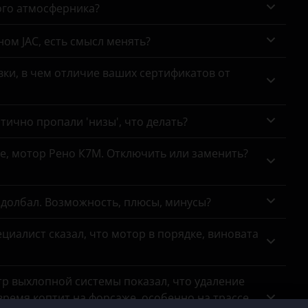
ого атмосферника?
ном JAC, есть смысл менять?
ки, в чем отличие ваших сертификатов от
тично пропали 'низы', что делать?
се, мотор Рено К7М. Отключить или заменить?
адолбал. Возможность, плюсы, минусы?
циалист сказал, что мотор в порядке, виновата
тр выхлопной системы показал, что удаление
ремя коптит на форсаже, особенно на трассе,