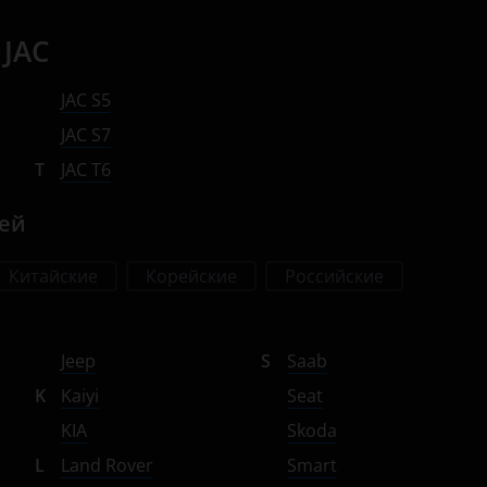
 JAC
JAC S5
JAC S7
T
JAC T6
лей
Китайские
Корейские
Российские
Jeep
S
Saab
K
Kaiyi
Seat
KIA
Skoda
L
Land Rover
Smart