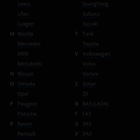
Lexus
SsangYong
Lifan
Subaru
Luxgen
Suzuki
M
Mazda
T
Tank
Mercedes
Toyota
MINI
V
Volkswagen
Mitsubishi
Volvo
N
Nissan
Vortex
O
Omoda
Z
Zotye
Opel
ZX
P
Peugeot
В
ВАЗ (LADA)
Porsche
Г
ГАЗ
R
Ravon
З
ЗАЗ
Renault
У
УАЗ