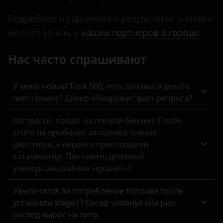
Land Rover
Подробнее о гарантиях и результатах чиповки
можете узнать у
наших партнеров в городе
.
Lexus
Lifan
Нас часто спрашивают
Luxgen
У меня новый Tank 500, есть ли смысл делать
Mazda
чип-тюнинг? Дилер обнаружит факт репрога?
Mercedes
На трассе 'попал' на плохой бензин. После
этого на приборке загорелся значок
MINI
двигателя, в сервисе приговорили
Mitsubishi
катализатор. Поставить дешевый
универсальный или прошить?
Nissan
Увеличится ли потребление топлива после
Omoda
установки stage1? Сосед чипанул киа рио,
Opel
расход вырос на литр.