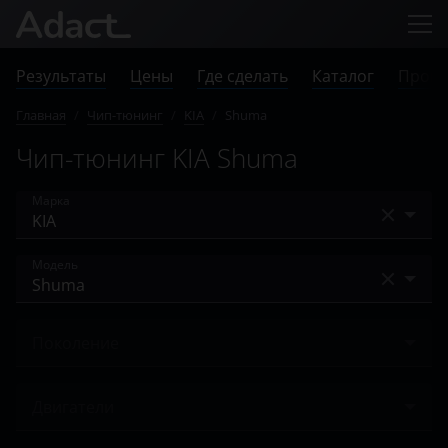
Результаты
Цены
Где сделать
Каталог
Прове
Главная
/
Чип-тюнинг
/
KIA
/
Shuma
Чип-тюнинг KIA Shuma
Марка
Acura
Модель
Alfa Romeo
Bongo
Audi
Поколение
Cadenza
BAIC
Ничего не найдено
Carens
Двигатели
Bentley
Carnival