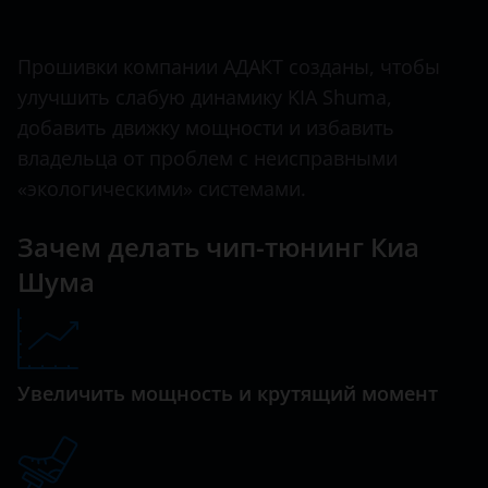
Ничего не найдено
BMW
Ceed
Brilliance
Прошивки компании АДАКТ созданы, чтобы
Ceed GT
улучшить слабую динамику KIA Shuma,
BYD
Cerato
добавить движку мощности и избавить
Cadillac
владельца от проблем с неисправными
Forte
Changan
«экологическими» системами.
K5
Chery
Зачем делать чип-тюнинг Киа
K900
Chevrolet
Шума
Magentis
Chrysler
Mohave
Citroen
Opirus
Увеличить мощность и крутящий момент
Daewoo
Optima
Daihatsu
Picanto