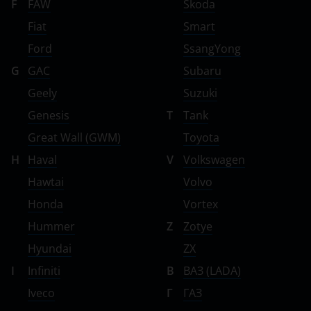
F
FAW
Skoda
Fiat
Smart
Ford
SsangYong
G
GAC
Subaru
Geely
Suzuki
Genesis
T
Tank
Great Wall (GWM)
Toyota
H
Haval
V
Volkswagen
Hawtai
Volvo
Honda
Vortex
Hummer
Z
Zotye
Hyundai
ZX
I
Infiniti
В
ВАЗ (LADA)
Iveco
Г
ГАЗ