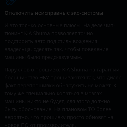
Hawtai
Отключить неисправные эко-системы
Honda
И это только основные плюсы. На деле чип-
Hummer
тюнинг KIA Shuma позволяет точно
подстроить авто под стиль вождения
Hyundai
владельца, сделать так, чтобы поведение
Infiniti
машины было предсказуемым.
Iveco
Пару слов о прошивке KIA Shuma на гарантии:
большинство ЭБУ прошиваются так, что дилер
JAC
факт перепрошивки обнаружить не может. К
Jaguar
тому же специально копаться в мозгах
Jeep
машины никто не будет, для этого должно
быть обоснование. На плановом ТО более
Kaiyi
вероятно, что прошивку просто обновят на
KIA
новое ПО от производителя.