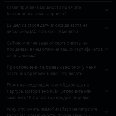
Peugeot
Какая прибавка мощности при чипе
бензинового атмосферника?
Porsche
Вышел из строя датчик оксида азота на
Ravon
дизельном JAC, есть смысл менять?
Renault
Сейчас многие выдают сертификаты на
Saab
прошивки, в чем отличие ваших сертификатов
от остальных?
Seat
При отключении вихревых заслонок у меня
Skoda
частично пропали 'низы', что делать?
Smart
Горит чек коду заднего лямбда зонда на
SsangYong
Ларгусе, мотор Рено К7М. Отключить или
заменить? Катализатор вроде в порядке.
Subaru
Suzuki
Хочу отключить иммобилайзер на патриоте,
задолбал. Возможность, плюсы, минусы?