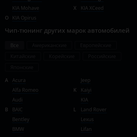
KIA Mohave
X
KIA XCeed
O
KIA Opirus
Чип-тюнинг других марок автомобилей
Все
Американские
Европейские
Китайские
Корейские
Российские
Японские
A
Acura
Jeep
Alfa Romeo
K
Kaiyi
Audi
KIA
B
BAIC
L
Land Rover
Bentley
Lexus
BMW
Lifan