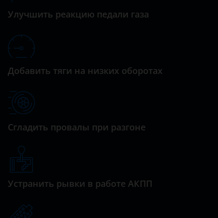
Datsun
Rio
Улучшить реакцию педали газа
Dodge
Rio X-Line
Dongfeng (DFM)
Seltos
Exeed
Добавить тяги на низких оборотах
Shuma
FAW
Sorento
Fiat
Soul
Ford
Сгладить провалы при разгоне
Spectra
GAC
Sportage
Geely
Stinger
Genesis
Устранить рывки в работе АКПП
Venga
Great Wall (GWM)
XCeed
Haval