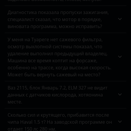
Tank
Диагностика показала пропуски зажигания,
Toyota
специалист сказал, что мотор в порядке,
виновата программа, можно исправить?
Volkswagen
Volvo
У меня на Туареге нет сажевого фильтра,
осмотр выхлопной системы показал, что
Vortex
удаление выполнил предыдущий владелец.
Машина все время коптит на форсаже,
Zotye
особенно на трассе, когда высокая скорость.
ZX
Может быть вернуть сажевый на место?
ВАЗ (LADA)
Ваз 2115, блок Январь 7.2, ELM 327 не видит
данных с датчиков кислорода, хотяонина
ГАЗ
месте.
ЗАЗ
Сколько сил и крутящего, прибавится после
УАЗ
чипа Haval 1.5 т? На заводской программе он
отдает 150 лс 280 нм.