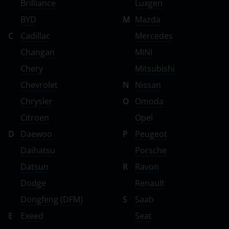
Brilliance
Luxgen
BYD
M
Mazda
C
Cadillac
Mercedes
Changan
MINI
Chery
Mitsubishi
Chevrolet
N
Nissan
Chrysler
O
Omoda
Citroen
Opel
D
Daewoo
P
Peugeot
Daihatsu
Porsche
Datsun
R
Ravon
Dodge
Renault
Dongfeng (DFM)
S
Saab
E
Exeed
Seat