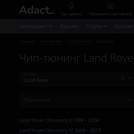
Где сделать
Проверить сертификат
Чип-тюнинг
Каталог
Услуги
Контак
Главная
/
Чип-тюнинг
/
Land Rover
/
Discovery
Чип-тюнинг Land Rover
Марка
Acura
Поколение
Alfa Romeo
II 1998 – 2004
Audi
Land Rover Discovery II 1998 – 2004
III 2004 – 2009
BAIC
Land Rover Discovery IV 2009 – 2013