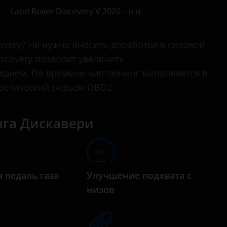
Range Rover Evoque
Land Rover Discovery V 2020 – н.в.
Range Rover Sport
overy? Не нужно вносить доработки в силовой
Range Rover Velar
scovery позволит увеличить
реднем. По времени чип-тюнинг выполняется в
ностический разъем OBD2.
нга Дискавери
 педаль газа
Улучшение подхвата с
низов