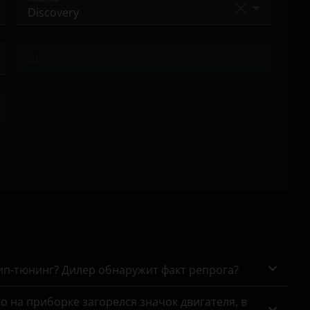
Defender
Двигатель
Discovery
Ничего не найдено
Discovery Sport
Freelander
Range Rover
Range Rover Evoque
Range Rover Sport
Range Rover Velar
чип-тюнинг? Дилер обнаружит факт репрога?
го на приборке загорелся значок двигателя, в