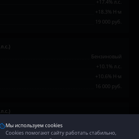
+17.4% л.с.
+18.3% Н·м
19 000 руб.
л.с.)
Бензиновый
+10.1% л.с.
+10.6% Н·м
16 000 руб.
л.с.)
Дизельный
Мы используем cookies
+17.6% л.с.
Cookies помогают сайту работать стабильно,