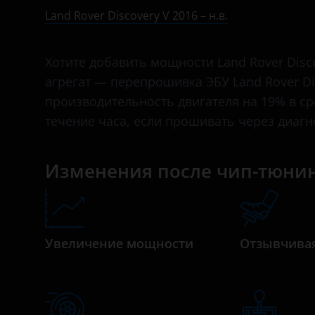
IV 2009 – 2013
Bentley
Land Rover Discovery V 2016 – н.в.
IV 2013 – 2016
BMW
Хотите добавить мощности Land Rover Disc
V 2016 – н.в.
Brilliance
агрегат — перепрошивка ЭБУ Land Rover Di
V 2020 – н.в.
BYD
производительность двигателя на 19% в с
течение часа, если прошивать через диаг
Cadillac
Changan
Изменения после чип-тюни
Chery
Chevrolet
Chrysler
Увеличение мощности
Отзывчивая
Citroen
Daewoo