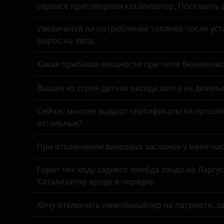
Chery
УАЗ
сервисе приговорили катализатор. Поставить
Chevrolet
Увеличится ли потребление топлива после уста
вырос на литр.
Chrysler
Какая прибавка мощности при чипе бензинов
Citroen
Daewoo
Вышел из строя датчик оксида азота на дизель
Daihatsu
Сейчас многие выдают сертификаты на прошив
остальных?
Datsun
Dodge
При отключении вихревых заслонок у меня час
DongFeng
Горит чек коду заднего лямбда зонда на Ларгу
Катализатор вроде в порядке.
EXEED
FAW
Хочу отключить иммобилайзер на патриоте, з