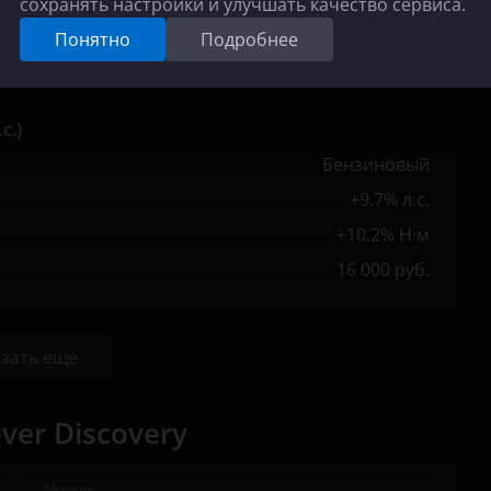
сохранять настройки и улучшать качество сервиса.
+18.5% Н·м
Понятно
Подробнее
19 000 руб.
с.)
Бензиновый
+9.7% л.с.
+10.2% Н·м
16 000 руб.
зать еще
ver Discovery
Модель