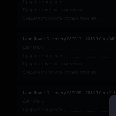
Прирост мощности
KIA
Прирост крутящего момента
Средняя стоимость (только тюнинг)
Land Rover
Lexus
Land Rover Discovery IV 2013 – 2016 3.0 л. (340 
Lifan
Двигатель
Luxgen
Прирост мощности
Mazda
Прирост крутящего момента
Mercedes
Средняя стоимость (только тюнинг)
MINI
Mitsubishi
Land Rover Discovery IV 2009 – 2013 3.0 л. (211 
Двигатель
Nissan
Прирост мощности
Omoda