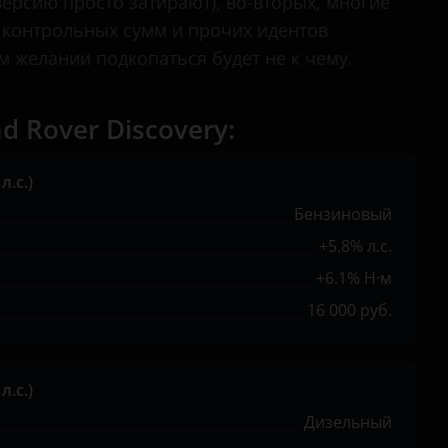
ерсию просто затирают), во-вторых, многие
 контрольных сумм и прочих идентов
 желании подкопаться будет не к чему.
Rover Discovery:
л.с.)
Бензиновый
+5.8% л.с.
+6.1% Н·м
16 000 руб.
л.с.)
Дизельный