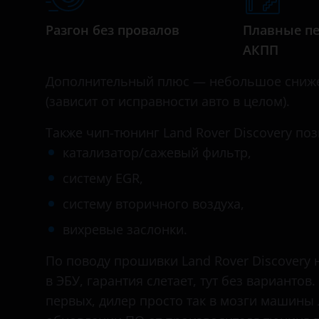
Daihatsu
Разгон без провалов
Плавные п
Datsun
АКПП
Dodge
Дополнительный плюс — небольшое сниже
Dongfeng (DFM)
(зависит от исправности авто в целом).
Exeed
Также чип-тюнинг Land Rover Discovery по
FAW
катализатор/сажевый фильтр,
систему EGR,
Fiat
систему вторичного воздуха,
Ford
вихревые заслонки.
GAC
По поводу прошивки Land Rover Discovery
Geely
в ЭБУ, гарантия слетает, тут без вариантов
Genesis
первых, дилер просто так в мозги машины 