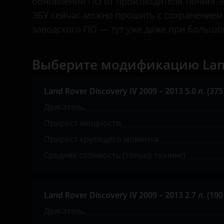
обновлении ПО от производителя тюнинг-в
Great Wall (GWM)
ЭБУ сейчас можно прошить с сохранением
Haval
заводского ПО — тут уже даже при большом
Hawtai
Выберите модификацию Land 
Honda
Hummer
Land Rover Discovery IV 2009 – 2013 5.0 л. (375 
Hyundai
Двигатель
Infiniti
Прирост мощности
Прирост крутящего момента
Iveco
Средняя стоимость (только тюнинг)
JAC
Jaguar
Land Rover Discovery IV 2009 – 2013 2.7 л. (190 
Jeep
Двигатель
Kaiyi