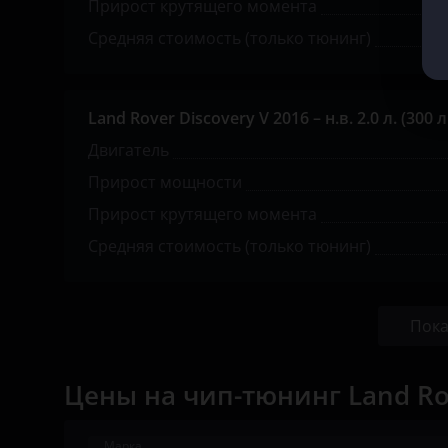
Прирост крутящего момента
Opel
Средняя стоимость (только тюнинг)
Peugeot
Porsche
Land Rover Discovery V 2016 – н.в. 2.0 л. (300 л.
Ravon
Двигатель
Прирост мощности
Renault
Прирост крутящего момента
Saab
Средняя стоимость (только тюнинг)
Seat
Skoda
Пока
Smart
SsangYong
Цены на чип-тюнинг Land Ro
Subaru
Марка