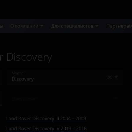
ты
О компании
Для специалистов
Партнера
 Discovery
Модель
Defender
Двигатели
Discovery
Ничего не найдено
Freelander
Land Rover Discovery III 2004 – 2009
Range Rover
Land Rover Discovery IV 2013 – 2016