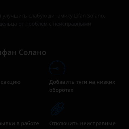
MyWay
улучшить слабую динамику Lifan Solano,
Smily
адельца от проблем с неисправными
Solano
X50
ифан Солано
X60
X70
реакцию
Добавить тяги на низких
а
оборотах
рывки в работе
Отключить неисправные