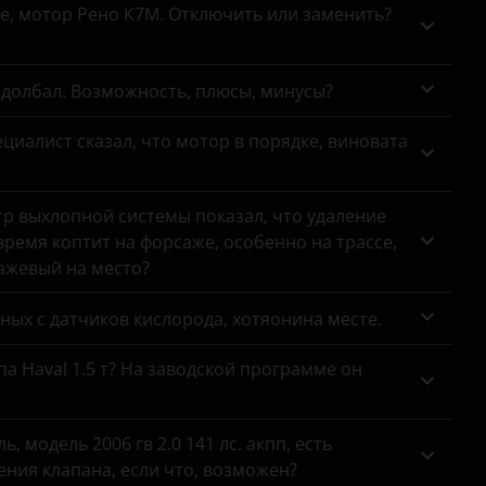
се, мотор Рено К7М. Отключить или заменить?
адолбал. Возможность, плюсы, минусы?
циалист сказал, что мотор в порядке, виновата
тр выхлопной системы показал, что удаление
ремя коптит на форсаже, особенно на трассе,
сажевый на место?
анных с датчиков кислорода, хотяонина месте.
па Haval 1.5 т? На заводской программе он
 модель 2006 гв 2.0 141 лс. акпп, есть
ния клапана, если что, возможен?