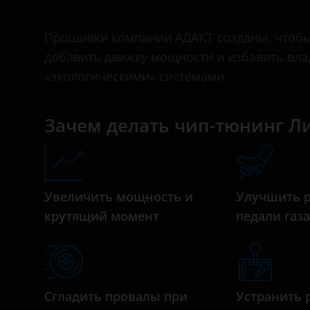
II 2016 – н.в.
Bentley
Прошивки компании АДАКТ созданы, чтобы 
BMW
добавить движку мощности и избавить вл
Brilliance
«экологическими» системами.
BYD
Зачем делать чип-тюнинг Л
Cadillac
Changan
Chery
Увеличить мощность и
Улучшить 
Chevrolet
крутящий момент
педали газ
Chrysler
Citroen
Daewoo
Сгладить провалы при
Устранить 