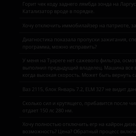
DongFeng
УАЗ
Горит чек коду заднего лямбда зонда на Ларгу
Катализатор вроде в порядке.
EXEED
FAW
Хочу отключить иммобилайзер на патриоте, з
Fiat
Диагностика показала пропуски зажигания, спе
программа, можно исправить?
Ford
У меня на Туареге нет сажевого фильтра, осмо
Foton
выполнил предыдущий владелец. Машина все в
GAC
когда высокая скорость. Может быть вернуть 
Geely
Ваз 2115, блок Январь 7.2, ELM 327 не видит д
Genesis
Сколько сил и крутящего, прибавится после чи
Great Wall
отдает 150 лс 280 нм.
Haval
Хочу полностью отключить егр на кайрон дизель,
возможность? Цена? Обратный процесс включе
Hawtai