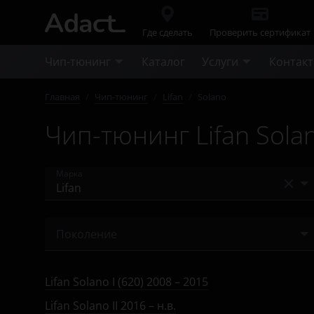
Где сделать
Проверить сертификат
Чип-тюнинг
Каталог
Услуги
Контак
Главная
/
Чип-тюнинг
/
Lifan
/
Solano
Чип-тюнинг Lifan Sola
Марка
Acura
Поколение
Alfa Romeo
I (620) 2008 – 2015
Audi
Lifan Solano I (620) 2008 – 2015
I (630) 2014 – 2016
BAIC
Lifan Solano II 2016 – н.в.