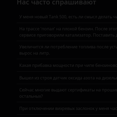
Нас часто спрашивают
BYD
Suzuki
Cadillac
Tank
У меня новый Tank 500, есть ли смысл делать 
Changan
Toyota
На трассе 'попал' на плохой бензин. После это
Chery
сервисе приговорили катализатор. Поставить
Volkswagen
Chevrolet
Volvo
Увеличится ли потребление топлива после уста
вырос на литр.
Chrysler
Vortex
Какая прибавка мощности при чипе бензинов
Citroen
Zotye
Daewoo
Вышел из строя датчик оксида азота на дизель
ZX
Daihatsu
ВАЗ (LADA)
Сейчас многие выдают сертификаты на прошив
остальных?
Datsun
ГАЗ
Dodge
При отключении вихревых заслонок у меня час
ЗАЗ