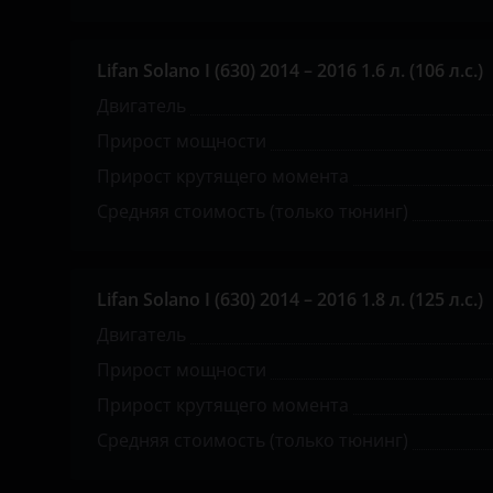
Great Wall (GWM)
Haval
Lifan Solano I (630) 2014 – 2016 1.6 л. (106 л.с.)
Hawtai
Двигатель
Honda
Прирост мощности
Прирост крутящего момента
Hummer
Средняя стоимость (только тюнинг)
Hyundai
Infiniti
Lifan Solano I (630) 2014 – 2016 1.8 л. (125 л.с.)
Iveco
Двигатель
JAC
Прирост мощности
Jaguar
Прирост крутящего момента
Средняя стоимость (только тюнинг)
Jeep
Kaiyi