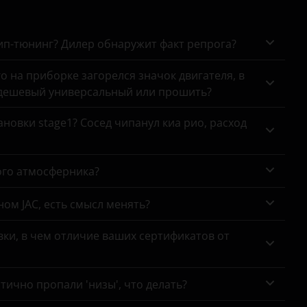
X50
X60
чип-тюнинг? Дилер обнаружит факт репрога?
X70
го на приборке загорелся значок двигателя, в
 дешевый универсальный или прошить?
новки stage1? Сосед чипанул киа рио, расход
ого атмосферника?
ном JAC, есть смысл менять?
ки, в чем отличие ваших сертификатов от
тично пропали 'низы', что делать?