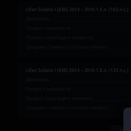
Lifan Solano I (630) 2014 – 2016 1.5 л. (103 л.с.)
KIA
Двигатель
Land Rover
Прирост мощности
Lexus
Прирост крутящего момента
Lifan
Средняя стоимость (только тюнинг)
Luxgen
Mazda
Lifan Solano I (630) 2014 – 2016 1.8 л. (133 л.с.)
Двигатель
Mercedes
Прирост мощности
MINI
Прирост крутящего момента
Mitsubishi
Средняя стоимость (только тюнинг)
Nissan
Omoda