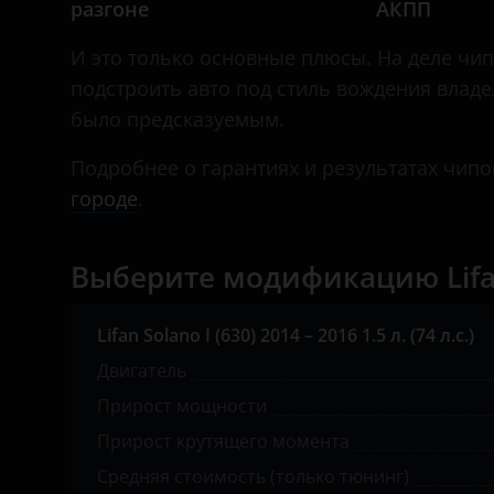
разгоне
АКПП
Daihatsu
Datsun
И это только основные плюсы. На деле чип
подстроить авто под стиль вождения влад
Dodge
было предсказуемым.
Dongfeng (DFM)
Подробнее о гарантиях и результатах чипо
Exeed
городе
.
FAW
Выберите модификацию Lifan
Fiat
Ford
Lifan Solano I (630) 2014 – 2016 1.5 л. (74 л.с.)
GAC
Двигатель
Прирост мощности
Geely
Прирост крутящего момента
Genesis
Средняя стоимость (только тюнинг)