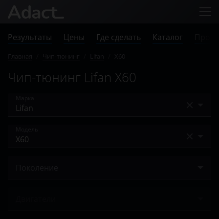
Результаты
Цены
Где сделать
Каталог
Прове
Главная
/
Чип-тюнинг
/
Lifan
/
X60
Чип-тюнинг Lifan X60
Марка
Acura
Модель
Alfa Romeo
Breez
Audi
Поколение
Cebrium
BAIC
I 2011 – 2015
Celliya
Двигатели
Bentley
I 2015 – 2016
Murman