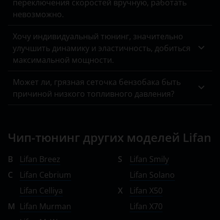
переключения скоростей вручную, работать
Lifan
невозможно.
Luxgen
Хочу индивидуальный тюнинг, значительно
Mazda
улучшить динамику и эластичность, добиться
максимальной мощности.
Mercedes-Benz
Может ли, грязная сеточка бензобака быть
MINI
причиной низкого топливного давления?
Mitsubishi
Nissan
Чип-тюнинг других моделей Lifan
Omoda
B
Lifan Breez
S
Lifan Smily
Opel
C
Lifan Cebrium
Lifan Solano
Peugeot
Lifan Celliya
X
Lifan X50
Porsche
M
Lifan Murman
Lifan X70