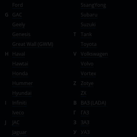
Ford
SsangYong
G
GAC
Subaru
Geely
Suzuki
Genesis
T
Tank
Great Wall (GWM)
Toyota
H
Haval
V
Volkswagen
Hawtai
Volvo
Honda
Vortex
Hummer
Z
Zotye
Hyundai
ZX
I
Infiniti
В
ВАЗ (LADA)
Iveco
Г
ГАЗ
J
JAC
З
ЗАЗ
Jaguar
У
УАЗ