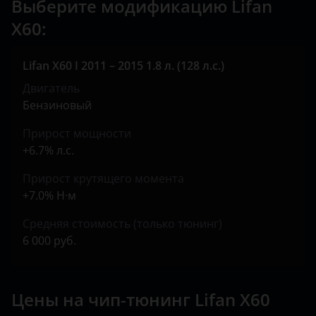
Выберите модификацию Lifan
Land Rover
X60:
Lexus
Lifan X60 I 2011 – 2015 1.8 л. (128 л.с.)
Lifan
Двигатель
Luxgen
Бензиновый
Mazda
Прирост мощности
+6.7% л.с.
Mercedes
Прирост крутящего момента
MINI
+7.0% Н·м
Mitsubishi
Средняя стоимость (только тюнинг)
6 000 руб.
Nissan
Omoda
Цены на чип-тюнинг Lifan X60
Opel