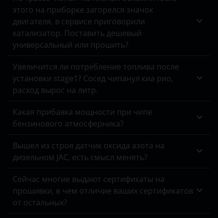
Tank
этого на приборке загорелся значок
X60
Chery
двигателя, в сервисе приговорили
Toyota
X70
катализатор. Поставить дешевый
Chevrolet
Volkswagen
универсальный или прошить?
Chrysler
Volvo
Увеличится ли потребление топлива после
Citroen
установки stage1? Сосед чипанул киа рио,
Vortex
расход вырос на литр.
Daewoo
Zotye
Какая прибавка мощности при чипе
Daihatsu
ZX
бензинового атмосферника?
Datsun
ВАЗ (LADA)
Вышел из строя датчик оксида азота на
Dodge
дизельном JAC, есть смысл менять?
ГАЗ
DongFeng
Сейчас многие выдают сертификаты на
ЗАЗ
прошивки, в чем отличие ваших сертификатов
EXEED
УАЗ
от остальных?
FAW