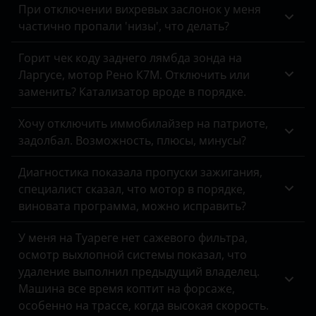
При отключении вихревых заслонок у меня
Fiat
частично пропали 'низы', что делать?
Ford
Горит чек коду заднего лямбда зонда на
Ларгусе, мотор Рено К7М. Отключить или
Foton
заменить? Катализатор вроде в порядке.
GAC
Хочу отключить иммобилайзер на патриоте,
Geely
задолбал. Возможность, плюсы, минусы?
Genesis
Диагностика показала пропуски зажигания,
специалист сказал, что мотор в порядке,
Great Wall
виновата программа, можно исправить?
Haval
У меня на Туареге нет сажевого фильтра,
Hawtai
осмотр выхлопной системы показал, что
удаление выполнил предыдущий владелец.
Honda
Машина все время коптит на форсаже,
Hummer
особенно на трассе, когда высокая скорость.