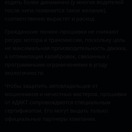
ездить более динамично (у многих водителей
после чипа появляется такое желание),
Hawtai
соответственно вырастет и расход.
Honda
Гражданские тюнинг-прошивки не снижают
Hummer
ресурс мотора и трансмиссии, поскольку цель
Hyundai
не максимальная производительность движка,
а оптимизация калибровок, связанных с
Infiniti
программными ограничениями в угоду
Iveco
экологичности.
JAC
Чтобы защитить автовладельцев от
Jaguar
мошенников и нечестных мастеров, прошивки
от АДАКТ сопровождаются специальным
Jeep
сертификатом. Его могут выдать только
Kaiyi
официальные партнеры компании.
KIA