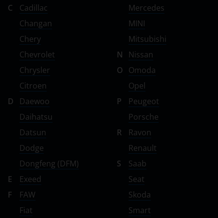
C
Cadillac
Mercedes
Volvo
Changan
MINI
Vortex
Chery
Mitsubishi
Chevrolet
N
Nissan
Zotye
Chrysler
O
Omoda
ZX
Citroen
Opel
ВАЗ (LADA)
D
Daewoo
P
Peugeot
ГАЗ
Daihatsu
Porsche
Datsun
R
Ravon
ЗАЗ
Dodge
Renault
ТагАЗ
Dongfeng (DFM)
S
Saab
УАЗ
E
Exeed
Seat
F
FAW
Skoda
Fiat
Smart