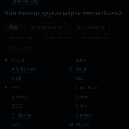
Lifan MyWay
Ravon
Чип-тюнинг других марок автомобилей
Renault
Saab
Все
Американские
Европейские
Seat
Китайские
Корейские
Российские
Skoda
Японские
Smart
A
Acura
Jeep
Alfa Romeo
K
Kaiyi
SsangYong
Audi
KIA
Subaru
B
BAIC
L
Land Rover
Suzuki
Bentley
Lexus
Tank
BMW
Lifan
Brilliance
Luxgen
Toyota
BYD
M
Mazda
Volkswagen