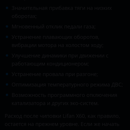
Datsun
Значительная прибавка тяги на низких
Dodge
оборотах;
Dongfeng (DFM)
Мгновенный отклик педали газа;
Exeed
Устранение плавающих оборотов,
вибрации мотора на холостом ходу;
FAW
Улучшение динамики при движении с
Fiat
работающим кондиционером;
Ford
Устранение провала при разгоне;
GAC
Оптимизация температурного режима ДВС;
Geely
Возможность программного отключения
катализатора и других эко-систем.
Genesis
Расход после чиповки Lifan X60, как правило,
Great Wall (GWM)
остается на прежнем уровне. Если же начать
Haval