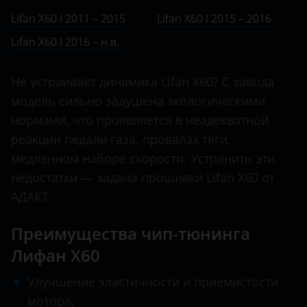
Ничего не найдено
BMW
I 2016 – н.в.
Lifan X60 I 2011 – 2015
Lifan X60 I 2015 – 2016
MyWay
Brilliance
Lifan X60 I 2016 – н.в.
Smily
BYD
Solano
Не устраивает динамика Lifan X60? С завода
Cadillac
модель сильно задушена экологическими
X50
Changan
нормами, что проявляется в неадекватной
X60
реакции педали газа, провалах тяги,
Chery
медленном наборе скорости. Устранить эти
X70
Chevrolet
недостатки — задача прошивки Lifan X60 от
АДАКТ.
Chrysler
Citroen
Преимущества чип-тюнинга
Лифан X60
Daewoo
Улучшение эластичности и приемистости
Daihatsu
мотора;