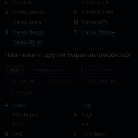
6
Mazda 6
Mazda CX-9
Ravon
A
Mazda Atenza
D
Mazda Demio
Renault
Mazda Axela
M
Mazda MPV
Saab
B
Mazda Bongo
T
Mazda Tribute
Seat
Mazda BT-50
Skoda
Чип-тюнинг других марок автомобилей
Smart
Все
Американские
Европейские
SsangYong
Китайские
Корейские
Российские
Subaru
Японские
Suzuki
A
Acura
Jeep
Tank
Alfa Romeo
K
Kaiyi
Audi
KIA
Toyota
B
BAIC
L
Land Rover