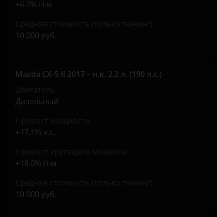
+6.7% Н·м
Tank
Средняя стоимость (только тюнинг)
Toyota
10 000 руб.
Volkswagen
Volvo
Mazda CX-5 II 2017 – н.в. 2.2 л. (190 л.с.)
Vortex
Двигатель
Дизельный
Zotye
Прирост мощности
ZX
+17.1% л.с.
ВАЗ (LADA)
Прирост крутящего момента
ГАЗ
+18.0% Н·м
ЗАЗ
Средняя стоимость (только тюнинг)
10 000 руб.
УАЗ