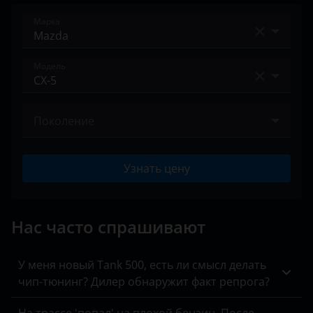
Марка
Acura
Модель
Alfa Romeo
2
Audi
Поколение
3
BAIC
I 2011 – 2015
5
Узнать цену
Bentley
I 2015 – 2017
6
BMW
II 2017 – н.в.
Atenza
Нас часто спрашивают
Brilliance
Axela
BYD
У меня новый Tank 500, есть ли смысл делать
Bongo
чип-тюнинг? Дилер обнаружит факт репрога?
Cadillac
BT-50