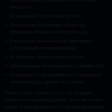
Datsun
оборотах;
Tribute
Dodge
Мгновенный отклик педали газа;
Dongfeng (DFM)
Устранение плавающих оборотов,
Exeed
вибрации мотора на холостом ходу;
Улучшение динамики при движении с
FAW
работающим кондиционером;
Fiat
Устранение провала при разгоне;
Ford
Оптимизация температурного режима ДВС;
GAC
Возможность программного отключения
Geely
катализатора и других эко-систем.
Genesis
Расход после чиповки CX-5, как правило,
остается на прежнем уровне. Если же начать
Great Wall (GWM)
ездить более динамично (у многих водителей
Haval