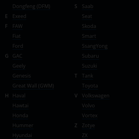
Dongfeng (DFM)
S
Saab
E
Exeed
Seat
F
FAW
Skoda
Fiat
Smart
Ford
SsangYong
G
GAC
Subaru
Geely
Suzuki
Genesis
T
Tank
Great Wall (GWM)
Toyota
H
Haval
V
Volkswagen
Hawtai
Volvo
Honda
Vortex
Hummer
Z
Zotye
Hyundai
ZX