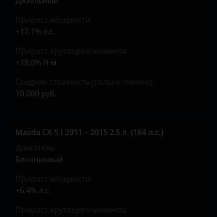
Дизельный
Peugeot
Прирост мощности
Porsche
+17.1% л.с.
Ravon
Прирост крутящего момента
+18.0% Н·м
Renault
Средняя стоимость (только тюнинг)
Saab
10 000 руб.
Seat
Skoda
Mazda CX-5 I 2011 – 2015 2.5 л. (184 л.с.)
Smart
Двигатель
Бензиновый
SsangYong
Прирост мощности
Subaru
+6.4% л.с.
Suzuki
Прирост крутящего момента