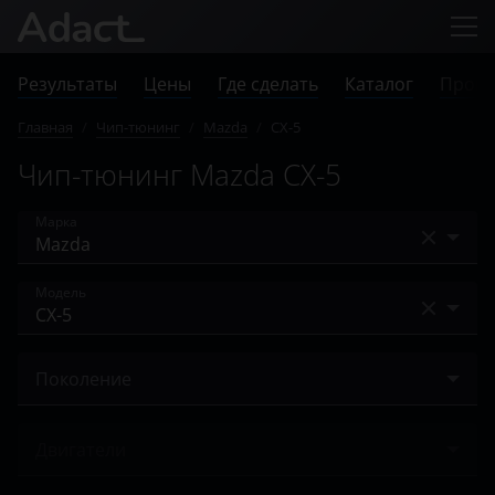
Результаты
Цены
Где сделать
Каталог
Прове
Главная
/
Чип-тюнинг
/
Mazda
/
CX-5
Чип-тюнинг Mazda CX-5
Марка
Acura
Модель
Alfa Romeo
2
Audi
Поколение
3
BAIC
I 2011 – 2015
5
Двигатели
Bentley
I 2015 – 2017
6