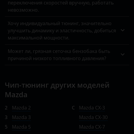
переключения скоростей вручную, работать
Lifan
невозможно.
Luxgen
Хочу индивидуальный тюнинг, значительно
Mazda
улучшить динамику и эластичность, добиться
максимальной мощности.
Mercedes-Benz
Может ли, грязная сеточка бензобака быть
MINI
причиной низкого топливного давления?
Mitsubishi
Nissan
Чип-тюнинг других моделей
Omoda
Mazda
Opel
2
Mazda 2
C
Mazda CX-3
Peugeot
3
Mazda 3
Mazda CX-30
Porsche
5
Mazda 5
Mazda CX-7