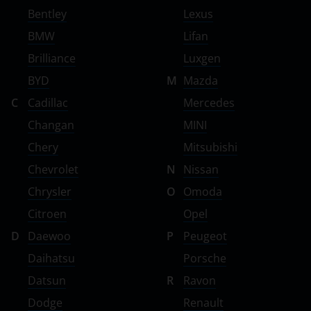
Volkswagen
Bentley
Lexus
Volvo
BMW
Lifan
Vortex
Brilliance
Luxgen
BYD
M
Mazda
Zotye
C
Cadillac
Mercedes
ZX
Changan
MINI
ВАЗ (LADA)
Chery
Mitsubishi
ГАЗ
Chevrolet
N
Nissan
Chrysler
O
Omoda
ЗАЗ
Citroen
Opel
ТагАЗ
D
Daewoo
P
Peugeot
УАЗ
Daihatsu
Porsche
Datsun
R
Ravon
Dodge
Renault