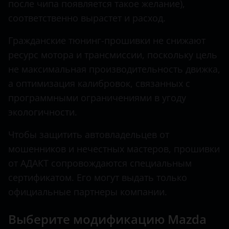
после чипа появляется такое желание),
соответственно вырастет и расход.
Hawtai
Honda
Гражданские тюнинг-прошивки не снижают
ресурс мотора и трансмиссии, поскольку цель
Hummer
не максимальная производительность движка,
Hyundai
а оптимизация калибровок, связанных с
программными ограничениями в угоду
Infiniti
экологичности.
Iveco
Чтобы защитить автовладельцев от
JAC
мошенников и нечестных мастеров, прошивки
Jaguar
от АДАКТ сопровождаются специальным
сертификатом. Его могут выдать только
Jeep
официальные партнеры компании.
Kaiyi
Выберите модификацию Mazda
KIA