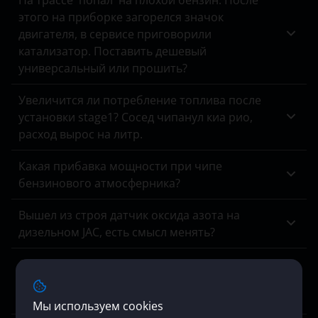
На трассе 'попал' на плохой бензин. После
Changan
этого на приборке загорелся значок
CX-3
Chery
двигателя, в сервисе приговорили
CX-30
катализатор. Поставить дешевый
Chevrolet
универсальный или прошить?
CX-5
Chrysler
Увеличится ли потребление топлива после
CX-7
Citroen
установки stage1? Сосед чипанул киа рио,
CX-9
расход вырос на литр.
Daewoo
Demio
Какая прибавка мощности при чипе
Daihatsu
бензинового атмосферника?
MPV
Datsun
Вышел из строя датчик оксида азота на
Tribute
Dodge
дизельном JAC, есть смысл менять?
DongFeng
Сейчас многие выдают сертификаты на
прошивки, в чем отличие ваших сертификатов
EXEED
от остальных?
Мы используем cookies
FAW