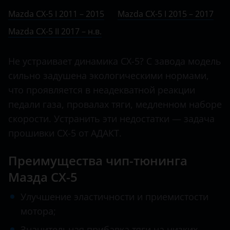
Ничего не найдено
BMW
II 2017 – н.в.
Mazda CX-5 I 2011 – 2015
Mazda CX-5 I 2015 – 2017
Atenza
Brilliance
Mazda CX-5 II 2017 – н.в.
Axela
BYD
Bongo
Не устраивает динамика CX-5? С завода модель
Cadillac
сильно задушена экологическими нормами,
BT-50
Changan
что проявляется в неадекватной реакции
CX-3
педали газа, провалах тяги, медленном наборе
Chery
скорости. Устранить эти недостатки — задача
CX-30
Chevrolet
прошивки CX-5 от АДАКТ.
CX-5
Chrysler
Преимущества чип-тюнинга
CX-7
Citroen
Мазда CX-5
CX-9
Daewoo
Улучшение эластичности и приемистости
Demio
мотора;
Daihatsu
MPV
Значительная прибавка тяги на низких