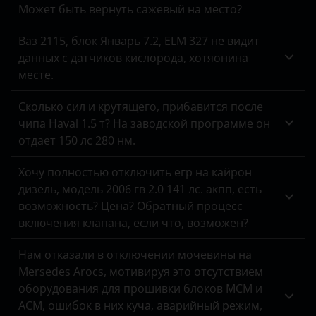
Может быть вернуть сажевый на место?
Hyundai
Ваз 2115, блок Январь 7.2, ELM 327 не видит
Infiniti
данных с датчиков кислорода, хотяонина
Isuzu
месте.
Iveco
Сколько сил и крутящего, прибавится после
чипа Haval 1.5 т? На заводской программе он
JAC
отдает 150 лс 280 нм.
Jaguar
Хочу полностью отключить егр на кайрон
Jeep
дизель, модель 2006 гв 2.0 141 лс. акпп, есть
возможность? Цена? Обратный процесс
Kaiyi
включения клапана, если что, возможен?
Kia
Нам отказали в отключении мочевины на
Mersedes Arocs, мотивируя это отсутствием
Land Rover
оборудования для прошивки блоков MCM и
Lexus
ACM, ошибок в них куча, аварийный режим,