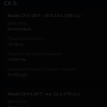
CX-5:
Land Rover
Mazda CX-5 I 2011 – 2015 2.0 л. (150 л.с.)
Lexus
Двигатель
Lifan
Бензиновый
Luxgen
Прирост мощности
+6.5% л.с.
Mazda
Прирост крутящего момента
Mercedes
+6.8% Н·м
MINI
Средняя стоимость (только тюнинг)
Mitsubishi
15 000 руб.
Nissan
Omoda
Mazda CX-5 II 2017 – н.в. 2.2 л. (175 л.с.)
Двигатель
Opel