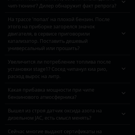
Citan
чип-тюнинг? Дилер обнаружит факт репрога?
Cadillac
IV (W205) 2018 – н.в.
CL-класс
На трассе 'попал' на плохой бензин. После
Changan
V (W206) 2021 – н.в.
этого на приборке загорелся значок
CL-класс AMG
Chery
двигателя, в сервисе приговорили
CLA-класс
катализатор. Поставить дешевый
Chevrolet
универсальный или прошить?
CLA-класс AMG
Chrysler
Увеличится ли потребление топлива после
CLC-класс
Citroen
установки stage1? Сосед чипанул киа рио,
CLK-класс
расход вырос на литр.
Daewoo
CLK-класс AMG
Какая прибавка мощности при чипе
Daihatsu
бензинового атмосферника?
CLS-класс
Datsun
Вышел из строя датчик оксида азота на
CLS-класс AMG
Dodge
дизельном JAC, есть смысл менять?
E-класс
DongFeng
Сейчас многие выдают сертификаты на