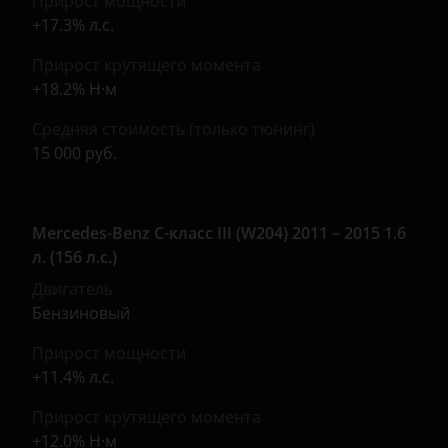
Прирост мощности
Tank
+17.3% л.с.
Toyota
Прирост крутящего момента
+18.2% Н·м
Volkswagen
Средняя стоимость (только тюнинг)
Volvo
15 000 руб.
Vortex
Zotye
Mercedes-Benz C-класс III (W204) 2011 – 2015 1.6
ZX
л. (156 л.с.)
Двигатель
ВАЗ (LADA)
Бензиновый
ГАЗ
Прирост мощности
ЗАЗ
+11.4% л.с.
УАЗ
Прирост крутящего момента
+12.0% Н·м