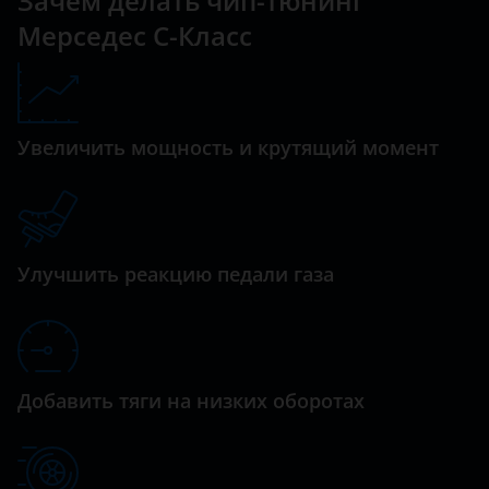
Зачем делать чип-тюнинг
Datsun
Мерседес C-Класс
CLS-класс AMG
Dodge
E-Class
Dongfeng (DFM)
E-класс AMG
Exeed
Увеличить мощность и крутящий момент
G-Class
FAW
GL
Fiat
GLA
Ford
Улучшить реакцию педали газа
GLA-класс AMG
GAC
GLB
Geely
GLC
Genesis
Добавить тяги на низких оборотах
GLE
Great Wall (GWM)
GLK
Haval