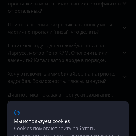
E-класс AMG
прошивки, в чем отличие ваших сертификатов
EXEED
от остальных?
G-класс
FAW
При отключении вихревых заслонок у меня
GL-класс
Fiat
частично пропали 'низы', что делать?
GLA-класс
Ford
Горит чек коду заднего лямбда зонда на
GLA-класс AMG
Ларгусе, мотор Рено К7М. Отключить или
Foton
заменить? Катализатор вроде в порядке.
GLB-класс
GAC
GLC-класс
Хочу отключить иммобилайзер на патриоте,
Geely
задолбал. Возможность, плюсы, минусы?
GLE-класс
Genesis
Диагностика показала пропуски зажигания,
GLK-класс
специалист сказал, что мотор в порядке,
Great Wall
виновата программа, можно исправить?
GLS-класс
Haval
Мы используем cookies
M-класс
У меня на Туареге нет сажевого фильтра,
Hawtai
Cookies помогают сайту работать
осмотр выхлопной системы показал, что
R-класс
стабильно, сохранять настройки и улучшать