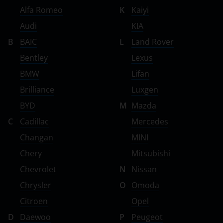
Alfa Romeo
K
Kaiyi
Audi
KIA
B
BAIC
L
Land Rover
Bentley
Lexus
BMW
Lifan
Brilliance
Luxgen
BYD
M
Mazda
C
Cadillac
Mercedes
Changan
MINI
Chery
Mitsubishi
Chevrolet
N
Nissan
Chrysler
O
Omoda
Citroen
Opel
D
Daewoo
P
Peugeot