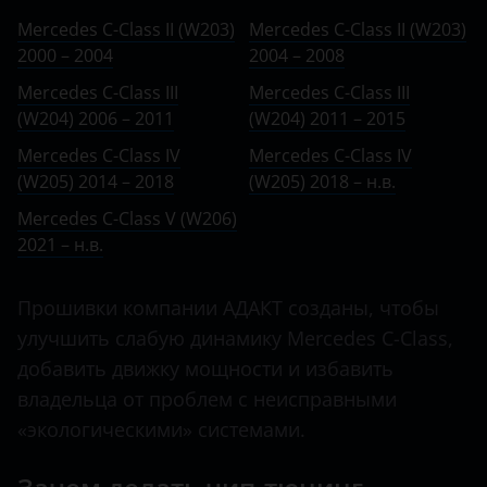
Ничего не найдено
BMW
III (W204) 2006 – 2011
Mercedes C-Class II (W203)
Mercedes C-Class II (W203)
C-Class
2000 – 2004
Brilliance
2004 – 2008
III (W204) 2011 – 2015
C-класс AMG
Mercedes C-Class III
Mercedes C-Class III
BYD
IV (W205) 2014 – 2018
(W204) 2006 – 2011
(W204) 2011 – 2015
Citan
Cadillac
IV (W205) 2018 – н.в.
Mercedes C-Class IV
Mercedes C-Class IV
CL
(W205) 2014 – 2018
(W205) 2018 – н.в.
Changan
V (W206) 2021 – н.в.
CL-класс AMG
Mercedes C-Class V (W206)
Chery
2021 – н.в.
CLA
Chevrolet
CLA-класс AMG
Прошивки компании АДАКТ созданы, чтобы
Chrysler
улучшить слабую динамику Mercedes C-Class,
CLC
Citroen
добавить движку мощности и избавить
CLK
владельца от проблем с неисправными
Daewoo
«экологическими» системами.
CLK-класс AMG
Daihatsu
CLS