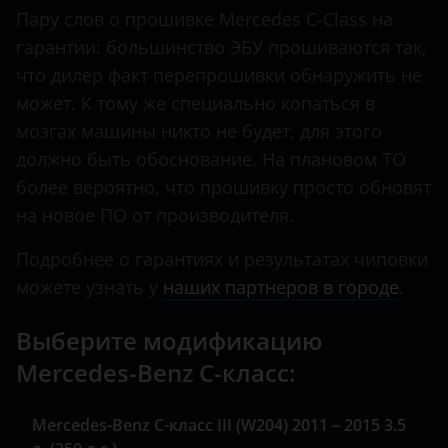
X-класс
Пару слов о прошивке Mercedes C-Class на
Land Rover
гарантии: большинство ЭБУ прошиваются так,
Lexus
что дилер факт перепрошивки обнаружить не
может. К тому же специально копаться в
Lifan
мозгах машины никто не будет, для этого
Luxgen
должно быть обоснование. На плановом ТО
более вероятно, что прошивку просто обновят
Mazda
на новое ПО от производителя.
Mercedes
Подробнее о гарантиях и результатах чиповки
MINI
можете узнать у
наших партнеров в городе
.
Mitsubishi
Выберите модификацию
Nissan
Mercedes-Benz C-класс:
Omoda
Mercedes-Benz C-класс III (W204) 2011 – 2015 3.5
Opel