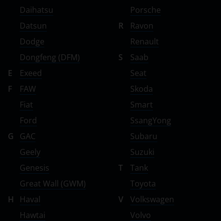
Daihatsu
Porsche
Datsun
R
Ravon
Dodge
Renault
Dongfeng (DFM)
S
Saab
E
Exeed
Seat
F
FAW
Skoda
Fiat
Smart
Ford
SsangYong
G
GAC
Subaru
Geely
Suzuki
Genesis
T
Tank
Great Wall (GWM)
Toyota
H
Haval
V
Volkswagen
Hawtai
Volvo