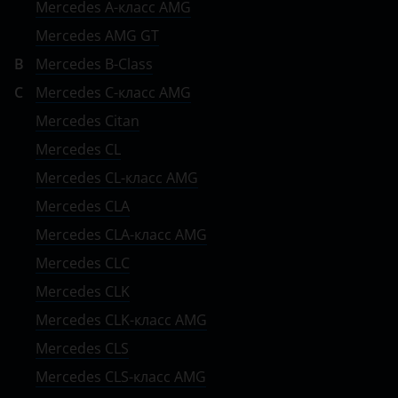
Mercedes A-класс AMG
Porsche
Mercedes AMG GT
B
Mercedes B-Class
Ravon
C
Mercedes C-класс AMG
Renault
Mercedes Citan
Saab
Mercedes CL
Seat
Mercedes CL-класс AMG
Mercedes CLA
Skoda
Mercedes CLA-класс AMG
Smart
Mercedes CLC
SsangYong
Mercedes CLK
Subaru
Mercedes CLK-класс AMG
Mercedes CLS
Suzuki
Mercedes CLS-класс AMG
Tank