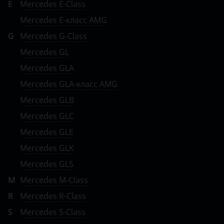
E
Mercedes E-Class
Toyota
Mercedes E-класс AMG
Volkswagen
G
Mercedes G-Class
Mercedes GL
Volvo
Mercedes GLA
Vortex
Mercedes GLA-класс AMG
Zotye
Mercedes GLB
ZX
Mercedes GLC
Mercedes GLE
ВАЗ (LADA)
Mercedes GLK
ГАЗ
Mercedes GLS
ЗАЗ
M
Mercedes M-Class
ТагАЗ
R
Mercedes R-Class
S
Mercedes S-Class
УАЗ