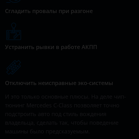
GLS
Сгладить провалы при разгоне
Hawtai
M-Class
Honda
R-Class
Hummer
S-Class
Устранить рывки в работе АКПП
Hyundai
SLK
Infiniti
Sprinter
Iveco
Sprinter Classic
Отключить неисправные эко-системы
JAC
V-Class
И это только основные плюсы. На деле чип-
Jaguar
тюнинг Mercedes C-Class позволяет точно
Viano
Jeep
подстроить авто под стиль вождения
Vito
владельца, сделать так, чтобы поведение
Kaiyi
X-Class
машины было предсказуемым.
KIA