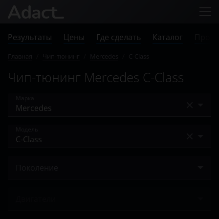
Результаты
Цены
Где сделать
Каталог
Прове
Главная
/
Чип-тюнинг
/
Mercedes
/
C-Class
Чип-тюнинг Mercedes C-Class
Марка
Acura
Модель
Alfa Romeo
A-Class
Audi
Поколение
A-класс AMG
BAIC
II (W203) 2000 – 2004
AMG GT
Двигатели
Bentley
II (W203) 2004 – 2008
B-Class