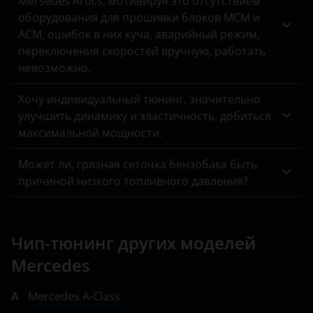
Mersedes Arocs, мотивируя это отсутствием
Land Rover
оборудования для прошивки блоков MCM и
Lexus
ACM, ошибок в них куча, аварийный режим,
переключения скоростей вручную, работать
Lifan
невозможно.
Luxgen
Хочу индивидуальный тюнинг, значительно
Mazda
улучшить динамику и эластичность, добиться
максимальной мощности.
Mercedes-Benz
Может ли, грязная сеточка бензобака быть
MINI
причиной низкого топливного давления?
Mitsubishi
Nissan
Чип-тюнинг других моделей
Omoda
Mercedes
Opel
A
Mercedes A-Class
Peugeot