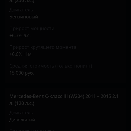
л. (250 л.с.)
Peugeot
Двигатель
Бензиновый
Porsche
Прирост мощности
Ravon
+6.3% л.с.
Renault
Прирост крутящего момента
Saab
+6.6% Н·м
Seat
Средняя стоимость (только тюнинг)
15 000 руб.
Skoda
Smart
Mercedes-Benz C-класс III (W204) 2011 – 2015 2.1
SsangYong
л. (120 л.с.)
Subaru
Двигатель
Дизельный
Suzuki