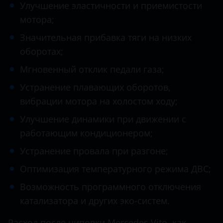
Datsun
Улучшение эластичности и приемистости
CLS-класс AMG
мотора;
Dodge
E-Class
Значительная прибавка тяги на низких
Dongfeng (DFM)
оборотах;
E-класс AMG
Exeed
Мгновенный отклик педали газа;
G-Class
FAW
Устранение плавающих оборотов,
GL
вибрации мотора на холостом ходу;
Fiat
GLA
Улучшение динамики при движении с
Ford
работающим кондиционером;
GLA-класс AMG
GAC
Устранение провала при разгоне;
GLB
Geely
Оптимизация температурного режима ДВС;
GLC
Genesis
Возможность программного отключения
GLE
катализатора и других эко-систем.
Great Wall (GWM)
GLK
Haval
Расход после чиповки Mercedes Vito, как