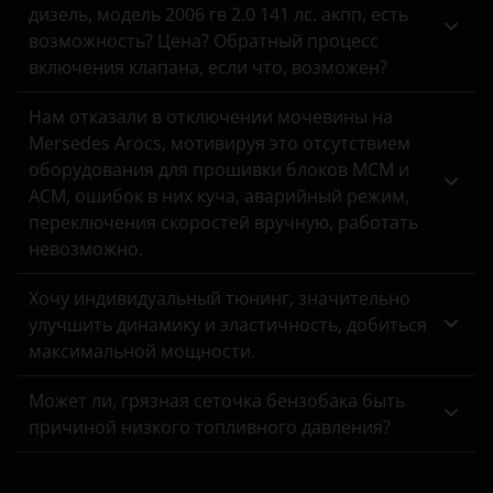
Kia
дизель, модель 2006 гв 2.0 141 лс. акпп, есть
возможность? Цена? Обратный процесс
Land Rover
включения клапана, если что, возможен?
Lexus
Нам отказали в отключении мочевины на
Lifan
Mersedes Arocs, мотивируя это отсутствием
оборудования для прошивки блоков MCM и
Luxgen
ACM, ошибок в них куча, аварийный режим,
переключения скоростей вручную, работать
Mazda
невозможно.
Mercedes-Benz
Хочу индивидуальный тюнинг, значительно
MINI
улучшить динамику и эластичность, добиться
максимальной мощности.
Mitsubishi
Может ли, грязная сеточка бензобака быть
Nissan
причиной низкого топливного давления?
Omoda
Opel