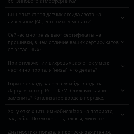
бензинового атмосферника?
E-класс
Tank
DongFeng
E-класс AMG
Вышел из строя датчик оксида азота на
Toyota
EXEED
дизельном JAC, есть смысл менять?
G-класс
Volkswagen
FAW
Сейчас многие выдают сертификаты на
GL-класс
Volvo
прошивки, в чем отличие ваших сертификатов
Fiat
от остальных?
GLA-класс
Vortex
Ford
GLA-класс AMG
При отключении вихревых заслонок у меня
Zotye
Foton
частично пропали 'низы', что делать?
GLB-класс
ZX
GAC
Горит чек коду заднего лямбда зонда на
GLC-класс
ВАЗ (LADA)
Geely
Ларгусе, мотор Рено К7М. Отключить или
GLE-класс
заменить? Катализатор вроде в порядке.
ГАЗ
Genesis
GLK-класс
ЗАЗ
Хочу отключить иммобилайзер на патриоте,
Great Wall
задолбал. Возможность, плюсы, минусы?
GLS-класс
УАЗ
Haval
Диагностика показала пропуски зажигания,
M-класс