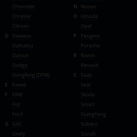
Chevrolet
N
Nissan
Chrysler
O
Omoda
Citroen
Opel
D
Daewoo
P
Peugeot
Daihatsu
Porsche
Datsun
R
Ravon
Dodge
Renault
Dongfeng (DFM)
S
Saab
E
Exeed
Seat
F
FAW
Skoda
Fiat
Smart
Ford
SsangYong
G
GAC
Subaru
Geely
Suzuki