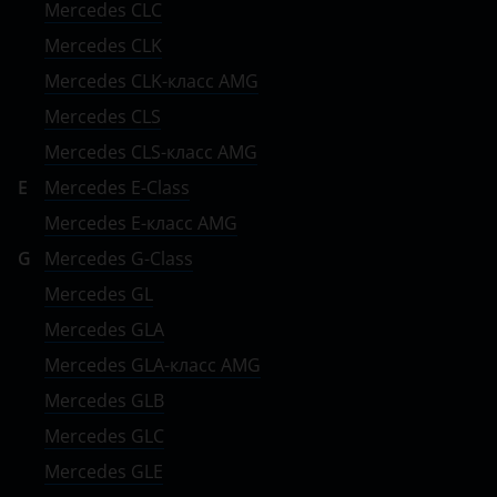
Mercedes CLC
Tank
Mercedes CLK
Toyota
Mercedes CLK-класс AMG
Mercedes CLS
Volkswagen
Mercedes CLS-класс AMG
Volvo
E
Mercedes E-Class
Vortex
Mercedes E-класс AMG
Zotye
G
Mercedes G-Class
Mercedes GL
ZX
Mercedes GLA
ВАЗ (LADA)
Mercedes GLA-класс AMG
ГАЗ
Mercedes GLB
ЗАЗ
Mercedes GLC
Mercedes GLE
ТагАЗ