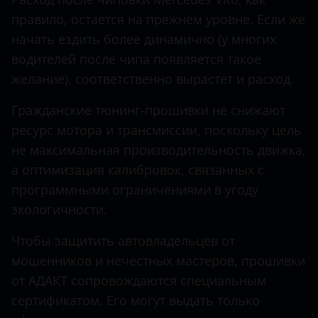
GLS
правило, остается на прежнем уровне. Если же
Hawtai
начать ездить более динамично (у многих
M-Class
Honda
водителей после чипа появляется такое
R-Class
желание), соответственно вырастет и расход.
Hummer
S-Class
Гражданские тюнинг-прошивки не снижают
Hyundai
SLK
ресурс мотора и трансмиссии, поскольку цель
Infiniti
не максимальная производительность движка,
Sprinter
Iveco
а оптимизация калибровок, связанных с
Sprinter Classic
программными ограничениями в угоду
JAC
экологичности.
V-Class
Jaguar
Чтобы защитить автовладельцев от
Viano
Jeep
мошенников и нечестных мастеров, прошивки
Vito
от АДАКТ сопровождаются специальным
Kaiyi
X-Class
сертификатом. Его могут выдать только
KIA