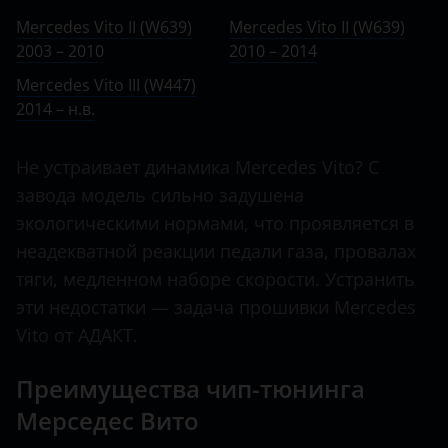
Ничего не найдено
BMW
III (W447) 2014 – н.в.
Mercedes Vito II (W639)
Mercedes Vito II (W639)
C-Class
2003 – 2010
Brilliance
2010 – 2014
C-класс AMG
Mercedes Vito III (W447)
BYD
2014 – н.в.
Citan
Cadillac
CL
Не устраивает динамика Mercedes Vito? С
Changan
завода модель сильно задушена
CL-класс AMG
Chery
экологическими нормами, что проявляется в
CLA
неадекватной реакции педали газа, провалах
Chevrolet
CLA-класс AMG
тяги, медленном наборе скорости. Устранить
Chrysler
эти недостатки — задача прошивки Mercedes
CLC
Citroen
Vito от АДАКТ.
CLK
Daewoo
Преимущества чип-тюнинга
CLK-класс AMG
Daihatsu
Мерседес Вито
CLS