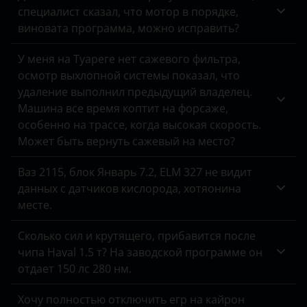
Hawtai
специалист сказал, что мотор в порядке,
R-класс
виновата программа, можно исправить?
Honda
S-класс
У меня на Туареге нет сажевого фильтра,
Hummer
осмотр выхлопной системы показал, что
SLK-класс
Hyundai
удаление выполнил предыдущий владелец.
Sprinter
Машина все время коптит на форсаже,
Infiniti
особенно на трассе, когда высокая скорость.
Sprinter Classic
Может быть вернуть сажевый на место?
Isuzu
V-класс
Ваз 2115, блок Январь 7.2, ELM 327 не видит
Iveco
данных с датчиков кислорода, хотяонина
Viano
JAC
месте.
Vito
Jaguar
Сколько сил и крутящего, прибавится после
X-класс
чипа Haval 1.5 т? На заводской программе он
Jeep
отдает 150 лс 280 нм.
Kaiyi
Хочу полностью отключить егр на кайрон