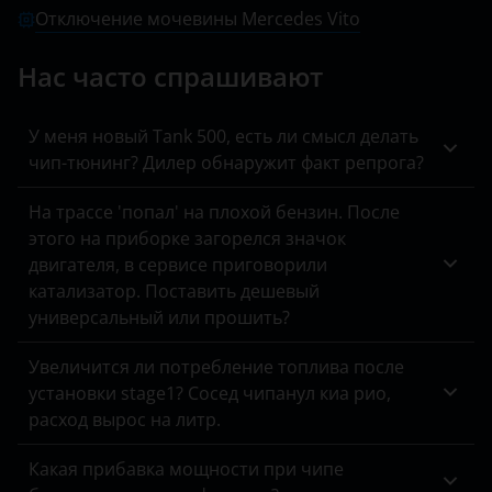
C-класс AMG
Отключение мочевины Mercedes Vito
Peugeot
BYD
Citan
Porsche
Нас часто спрашивают
Cadillac
CL-класс
Ravon
Changan
У меня новый Tank 500, есть ли смысл делать
CL-класс AMG
Renault
чип-тюнинг? Дилер обнаружит факт репрога?
Chery
CLA-класс
Saab
Chevrolet
На трассе 'попал' на плохой бензин. После
CLA-класс AMG
этого на приборке загорелся значок
Seat
Chrysler
двигателя, в сервисе приговорили
CLC-класс
Skoda
катализатор. Поставить дешевый
Citroen
универсальный или прошить?
CLK-класс
Smart
Daewoo
CLK-класс AMG
Увеличится ли потребление топлива после
SsangYong
Daihatsu
установки stage1? Сосед чипанул киа рио,
CLS-класс
Subaru
расход вырос на литр.
Datsun
CLS-класс AMG
Suzuki
Какая прибавка мощности при чипе
Dodge