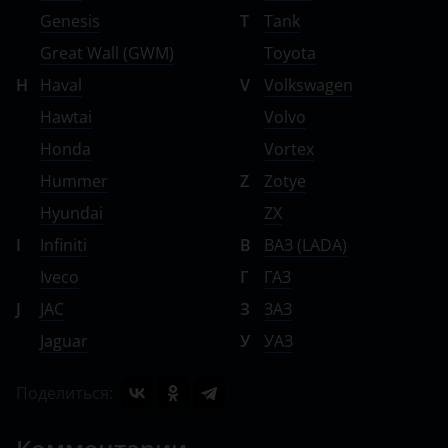
Genesis
T
Tank
Great Wall (GWM)
Toyota
H
Haval
V
Volkswagen
Hawtai
Volvo
Honda
Vortex
Hummer
Z
Zotye
Hyundai
ZX
I
Infiniti
В
ВАЗ (LADA)
Iveco
Г
ГАЗ
J
JAC
З
ЗАЗ
Jaguar
У
УАЗ
Поделиться: