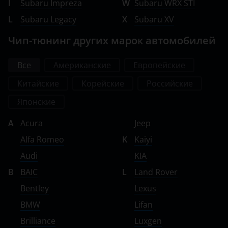
I
Subaru Impreza
W
Subaru WRX STI
L
Subaru Legacy
X
Subaru XV
Ravon
Чип-тюнинг других марок автомобилей
Renault
Saab
Все
Американские
Европейские
Seat
Китайские
Корейские
Российские
Skoda
Японские
Smart
A
Acura
Jeep
Alfa Romeo
K
Kaiyi
SsangYong
Audi
KIA
Subaru
B
BAIC
L
Land Rover
Suzuki
Bentley
Lexus
Tank
BMW
Lifan
Brilliance
Luxgen
Toyota