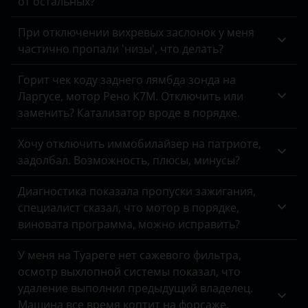
от остальных?
Tank
FAW
При отключении вихревых заслонок у меня
Toyota
Fiat
частично пропали 'низы', что делать?
Volkswagen
Ford
Горит чек коду заднего лямбда зонда на
Volvo
Ларгусе, мотор Рено К7М. Отключить или
Foton
заменить? Катализатор вроде в порядке.
Vortex
GAC
Хочу отключить иммобилайзер на патриоте,
Zotye
Geely
задолбал. Возможность, плюсы, минусы?
ZX
Genesis
Диагностика показала пропуски зажигания,
ВАЗ (LADA)
специалист сказал, что мотор в порядке,
Great Wall
виновата программа, можно исправить?
ГАЗ
Haval
У меня на Туареге нет сажевого фильтра,
ЗАЗ
Hawtai
осмотр выхлопной системы показал, что
УАЗ
удаление выполнил предыдущий владелец.
Honda
Машина все время коптит на форсаже,