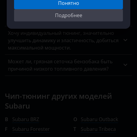
Lexus
Понятно
ACM, ошибок в них куча, аварийный режим,
переключения скоростей вручную, работать
Lifan
Подробнее
невозможно.
Luxgen
Хочу индивидуальный тюнинг, значительно
Mazda
улучшить динамику и эластичность, добиться
максимальной мощности.
Mercedes-Benz
Может ли, грязная сеточка бензобака быть
MINI
причиной низкого топливного давления?
Mitsubishi
Nissan
Чип-тюнинг других моделей
Omoda
Subaru
Opel
B
Subaru BRZ
O
Subaru Outback
Peugeot
F
Subaru Forester
T
Subaru Tribeca
Porsche