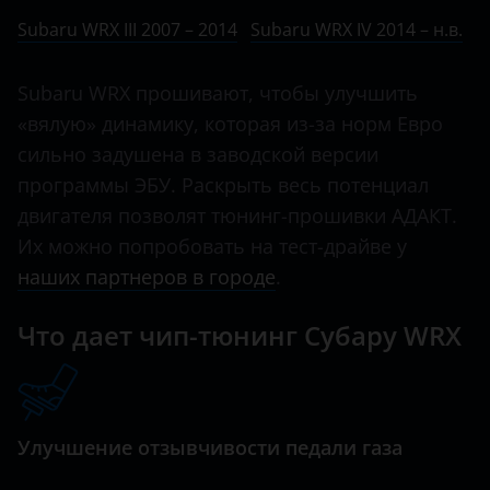
Ничего не найдено
BMW
Subaru WRX III 2007 – 2014
Subaru WRX IV 2014 – н.в.
Outback
Brilliance
Tribeca
Subaru WRX прошивают, чтобы улучшить
BYD
«вялую» динамику, которая из-за норм Евро
WRX
Cadillac
сильно задушена в заводской версии
WRX STI
программы ЭБУ. Раскрыть весь потенциал
Changan
XV
двигателя позволят тюнинг-прошивки АДАКТ.
Chery
Их можно попробовать на тест-драйве у
Chevrolet
наших партнеров в городе
.
Chrysler
Что дает чип-тюнинг Субару WRX
Citroen
Daewoo
Улучшение отзывчивости педали газа
Daihatsu