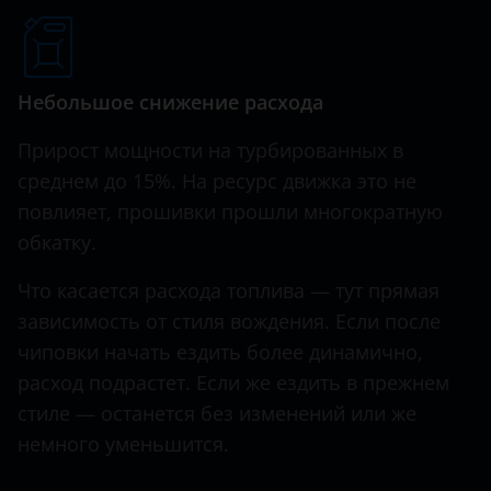
Hawtai
Honda
Небольшое снижение расхода
Hummer
Прирост мощности на турбированных в
Hyundai
среднем до 15%. На ресурс движка это не
повлияет, прошивки прошли многократную
Infiniti
обкатку.
Iveco
Что касается расхода топлива — тут прямая
JAC
зависимость от стиля вождения. Если после
Jaguar
чиповки начать ездить более динамично,
расход подрастет. Если же ездить в прежнем
Jeep
стиле — останется без изменений или же
Kaiyi
немного уменьшится.
KIA