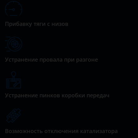
Datsun
Dodge
Прибавку тяги с низов
Dongfeng (DFM)
Exeed
FAW
Устранение провала при разгоне
Fiat
Ford
GAC
Устранение пинков коробки передач
Geely
Genesis
Great Wall (GWM)
Возможность отключения катализатора
Haval