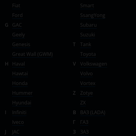
Fiat
Smart
Ford
SsangYong
G
GAC
Subaru
Geely
Suzuki
Genesis
T
Tank
Great Wall (GWM)
Toyota
H
Haval
V
Volkswagen
Hawtai
Volvo
Honda
Vortex
Hummer
Z
Zotye
Hyundai
ZX
I
Infiniti
В
ВАЗ (LADA)
Iveco
Г
ГАЗ
J
JAC
З
ЗАЗ