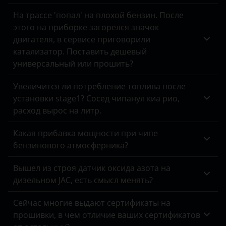
WRX STI
Peugeot
На трассе 'попал' на плохой бензин. После
Changan
этого на приборке загорелся значок
XV
Porsche
Chery
двигателя, в сервисе приговорили
Ravon
катализатор. Поставить дешевый
Chevrolet
универсальный или прошить?
Renault
Chrysler
Увеличится ли потребление топлива после
Saab
Citroen
установки stage1? Сосед чипанул киа рио,
расход вырос на литр.
Seat
Daewoo
Skoda
Какая прибавка мощности при чипе
Daihatsu
бензинового атмосферника?
Smart
Datsun
Вышел из строя датчик оксида азота на
SsangYong
Dodge
дизельном JAC, есть смысл менять?
Subaru
DongFeng
Сейчас многие выдают сертификаты на
Suzuki
прошивки, в чем отличие ваших сертификатов
EXEED