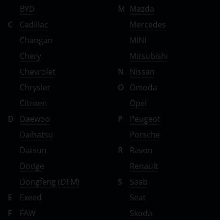
BYD
M
Mazda
Volkswagen
C
Cadillac
Mercedes
Volvo
Changan
MINI
Vortex
Chery
Mitsubishi
Chevrolet
N
Nissan
Zotye
Chrysler
O
Omoda
ZX
Citroen
Opel
ВАЗ (LADA)
D
Daewoo
P
Peugeot
ГАЗ
Daihatsu
Porsche
Datsun
R
Ravon
ЗАЗ
Dodge
Renault
ТагАЗ
Dongfeng (DFM)
S
Saab
УАЗ
E
Exeed
Seat
F
FAW
Skoda