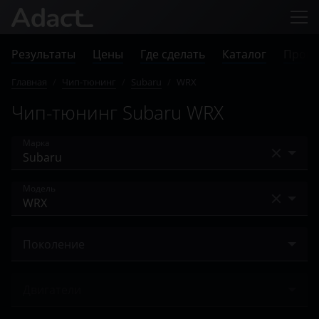
Результаты
Цены
Где сделать
Каталог
Прове
Главная
/
Чип-тюнинг
/
Subaru
/
WRX
Чип-тюнинг Subaru WRX
Марка
Acura
Модель
Alfa Romeo
BRZ
Audi
Поколение
Forester
BAIC
III 2007 – 2014
Impreza
Двигатели
Bentley
IV 2014 – н.в.
Legacy