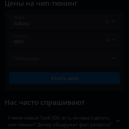
Цены на чип-тюнинг
Land Rover
Марка
Lexus
Lifan
Acura
Модель
Luxgen
Alfa Romeo
BRZ
Mazda
Audi
Поколение
Forester
Mercedes
BAIC
III 2007 – 2014
Impreza
MINI
Узнать цену
Bentley
IV 2014 – н.в.
Legacy
Mitsubishi
BMW
Outback
Nissan
Нас часто спрашивают
Brilliance
Tribeca
Omoda
BYD
У меня новый Tank 500, есть ли смысл делать
WRX
Opel
чип-тюнинг? Дилер обнаружит факт репрога?
Cadillac