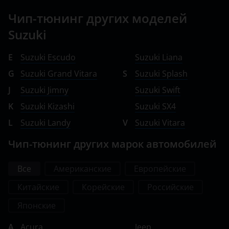
Чип-тюнинг других моделей
Suzuki
E
Suzuki Escudo
Suzuki Liana
G
Suzuki Grand Vitara
S
Suzuki Splash
J
Suzuki Jimny
Suzuki Swift
K
Suzuki Kizashi
Suzuki SX4
L
Suzuki Landy
V
Suzuki Vitara
Чип-тюнинг других марок автомобилей
Все
Американские
Европейские
Китайские
Корейские
Российские
Японские
A
Acura
Jeep