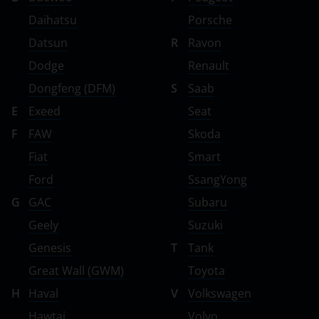
Daihatsu
Porsche
Datsun
R
Ravon
Dodge
Renault
Dongfeng (DFM)
S
Saab
E
Exeed
Seat
F
FAW
Skoda
Fiat
Smart
Ford
SsangYong
G
GAC
Subaru
Geely
Suzuki
Genesis
T
Tank
Great Wall (GWM)
Toyota
H
Haval
V
Volkswagen
Hawtai
Volvo