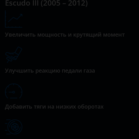
Escudo III (2005 – 2012)
Datsun
Dodge
Увеличить мощность и крутящий момент
Dongfeng (DFM)
Exeed
FAW
Улучшить реакцию педали газа
Fiat
Ford
GAC
Добавить тяги на низких оборотах
Geely
Genesis
Great Wall (GWM)