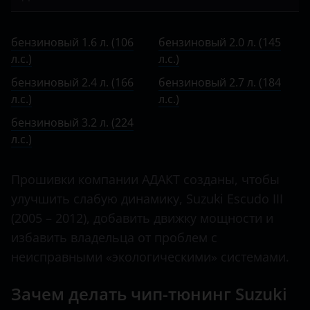
Bentley
III 2012 – 2017
Kizashi
бензиновый 1.6 л. (106 л.с.)
BMW
IV 2015 – н.в.
бензиновый 1.6 л. (106
бензиновый 2.0 л. (145
Landy
бензиновый 2.0 л. (145 л.с.)
л.с.)
Brilliance
л.с.)
Liana
бензиновый 2.4 л. (166 л.с.)
бензиновый 2.4 л. (166
бензиновый 2.7 л. (184
BYD
л.с.)
л.с.)
Splash
бензиновый 2.7 л. (184 л.с.)
Cadillac
бензиновый 3.2 л. (224
Swift
бензиновый 3.2 л. (224 л.с.)
л.с.)
Changan
SX4
Chery
Прошивки компании АДАКТ созданы, чтобы
Vitara
Chevrolet
улучшить слабую динамику, Suzuki Escudo III
(2005 – 2012), добавить движку мощности и
Chrysler
избавить владельца от проблем с
Citroen
неисправными «экологическими» системами.
Daewoo
Зачем делать чип-тюнинг Suzuki
Daihatsu