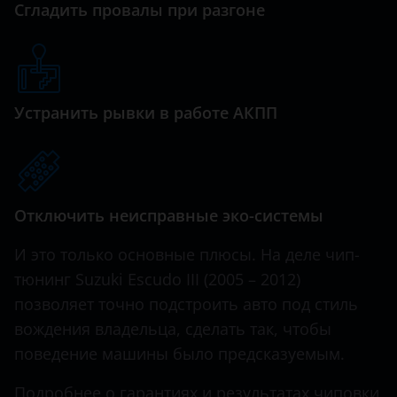
Сгладить провалы при разгоне
Haval
Hawtai
Honda
Устранить рывки в работе АКПП
Hummer
Hyundai
Infiniti
Отключить неисправные эко-системы
Iveco
И это только основные плюсы. На деле чип-
JAC
тюнинг Suzuki Escudo III (2005 – 2012)
позволяет точно подстроить авто под стиль
Jaguar
вождения владельца, сделать так, чтобы
Jeep
поведение машины было предсказуемым.
Kaiyi
Подробнее о гарантиях и результатах чиповки