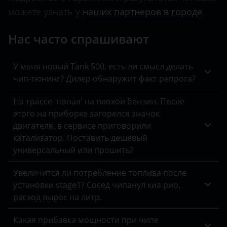
KIA
можете узнать у
наших партнеров в городе
.
Land Rover
Нас часто спрашивают
Lexus
У меня новый Tank 500, есть ли смысл делать
Lifan
чип-тюнинг? Дилер обнаружит факт репрога?
Luxgen
На трассе 'попал' на плохой бензин. После
Mazda
этого на приборке загорелся значок
двигателя, в сервисе приговорили
Mercedes
катализатор. Поставить дешевый
универсальный или прошить?
MINI
Увеличится ли потребление топлива после
Mitsubishi
установки stage1? Сосед чипанул киа рио,
Nissan
расход вырос на литр.
Omoda
Какая прибавка мощности при чипе