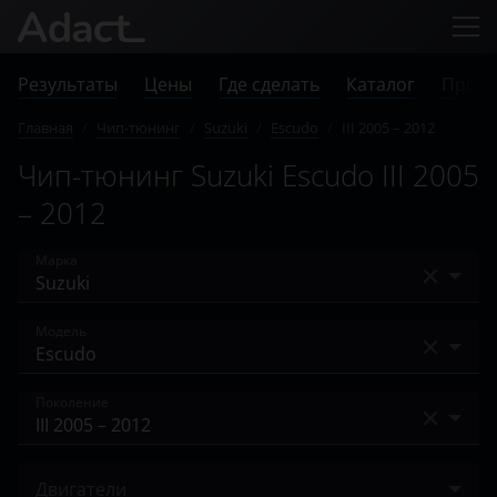
Результаты
Цены
Где сделать
Каталог
Прове
Главная
/
Чип-тюнинг
/
Suzuki
/
Escudo
/
III 2005 – 2012
Чип-тюнинг Suzuki Escudo III 2005
– 2012
Марка
Acura
Модель
Alfa Romeo
Escudo
Поколение
Audi
Grand Vitara
BAIC
III 2005 – 2012
Jimny
Двигатели