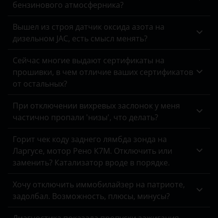
бензинового атмосферника?
Opel
Peugeot
Вышел из строя датчик оксида азота на
дизельном JAC, есть смысл менять?
Porsche
Сейчас многие выдают сертификаты на
Ravon
прошивки, в чем отличие ваших сертификатов
от остальных?
Renault
Saab
При отключении вихревых заслонок у меня
частично пропали 'низы', что делать?
Seat
Горит чек коду заднего лямбда зонда на
Skoda
Ларгусе, мотор Рено К7М. Отключить или
Smart
заменить? Катализатор вроде в порядке.
SsangYong
Хочу отключить иммобилайзер на патриоте,
задолбал. Возможность, плюсы, минусы?
Subaru