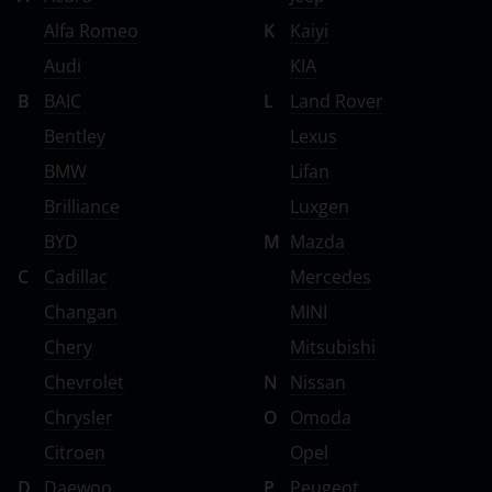
Alfa Romeo
K
Kaiyi
Audi
KIA
B
BAIC
L
Land Rover
Bentley
Lexus
BMW
Lifan
Brilliance
Luxgen
BYD
M
Mazda
C
Cadillac
Mercedes
Changan
MINI
Chery
Mitsubishi
Chevrolet
N
Nissan
Chrysler
O
Omoda
Citroen
Opel
D
Daewoo
P
Peugeot