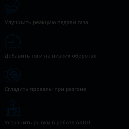
Datsun
Dodge
Улучшить реакцию педали газа
Dongfeng (DFM)
Exeed
FAW
Добавить тяги на низких оборотах
Fiat
Ford
GAC
Сгладить провалы при разгоне
Geely
Genesis
Great Wall (GWM)
Устранить рывки в работе АКПП
Haval