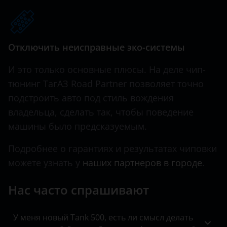
Hawtai
Honda
Отключить неисправные эко-системы
Hummer
И это только основные плюсы. На деле чип-
Hyundai
тюнинг ТагАЗ Road Partner позволяет точно
подстроить авто под стиль вождения
Infiniti
владельца, сделать так, чтобы поведение
Iveco
машины было предсказуемым.
JAC
Подробнее о гарантиях и результатах чиповки
Jaguar
можете узнать у
наших партнеров в городе
.
Jeep
Нас часто спрашивают
Kaiyi
У меня новый Tank 500, есть ли смысл делать
KIA