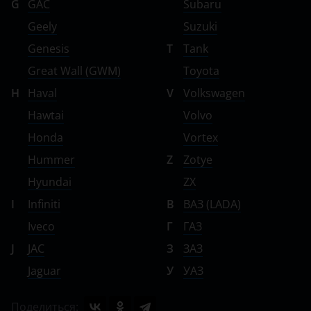
G
GAC
Subaru
Geely
Suzuki
Genesis
T
Tank
Great Wall (GWM)
Toyota
H
Haval
V
Volkswagen
Hawtai
Volvo
Honda
Vortex
Hummer
Z
Zotye
Hyundai
ZX
I
Infiniti
В
ВАЗ (LADA)
Iveco
Г
ГАЗ
J
JAC
З
ЗАЗ
Jaguar
У
УАЗ
Поделиться: