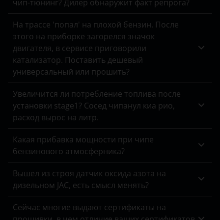
чип-тюнинг? Дилер обнаружит факт репрога?
Land Rover
На трассе 'попал' на плохой бензин. После
Lexus
этого на приборке загорелся значок
двигателя, в сервисе приговорили
Lifan
катализатор. Поставить дешевый
универсальный или прошить?
Luxgen
Mazda
Увеличится ли потребление топлива после
установки stage1? Сосед чипанул киа рио,
Mercedes
расход вырос на литр.
MINI
Какая прибавка мощности при чипе
Mitsubishi
бензинового атмосферника?
Nissan
Вышел из строя датчик оксида азота на
дизельном JAC, есть смысл менять?
Omoda
Сейчас многие выдают сертификаты на
Opel
прошивки, в чем отличие ваших сертификатов