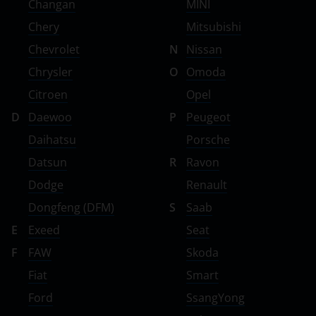
Changan
MINI
Chery
Mitsubishi
Chevrolet
N
Nissan
Chrysler
O
Omoda
Citroen
Opel
D
Daewoo
P
Peugeot
Daihatsu
Porsche
Datsun
R
Ravon
Dodge
Renault
Dongfeng (DFM)
S
Saab
E
Exeed
Seat
F
FAW
Skoda
Fiat
Smart
Ford
SsangYong