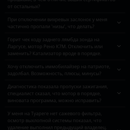
Peugeot
от остальных?
Porsche
При отключении вихревых заслонок у меня
частично пропали 'низы', что делать?
Ravon
Горит чек коду заднего лямбда зонда на
Renault
Ларгусе, мотор Рено К7М. Отключить или
Saab
заменить? Катализатор вроде в порядке.
Seat
Хочу отключить иммобилайзер на патриоте,
задолбал. Возможность, плюсы, минусы?
Skoda
Диагностика показала пропуски зажигания,
Smart
специалист сказал, что мотор в порядке,
SsangYong
виновата программа, можно исправить?
Subaru
У меня на Туареге нет сажевого фильтра,
осмотр выхлопной системы показал, что
Suzuki
удаление выполнил предыдущий владелец.