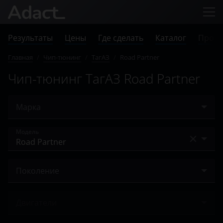
Результаты
Цены
Где сделать
Каталог
Прове
Главная
/
Чип-тюнинг
/
ТагАЗ
/
Road Partner
Чип-тюнинг ТагАЗ Road Partner
Марка
Acura
Модель
Alfa Romeo
C190
Audi
Поколение
Road Partner
BAIC
2008 – 2011
Tager
Двигатели
Bentley
Vega