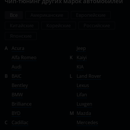
Чип-тюнинг других марок автомобилей
Все
Американские
Европейские
Китайские
Корейские
Российские
Японские
A
Acura
Jeep
Alfa Romeo
K
Kaiyi
Audi
KIA
B
BAIC
L
Land Rover
Bentley
Lexus
BMW
Lifan
Brilliance
Luxgen
BYD
M
Mazda
C
Cadillac
Mercedes