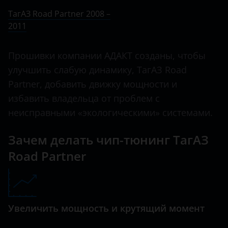
Ничего не найдено
BMW
ТагАЗ Road Partner 2008 –
2011
Brilliance
BYD
Прошивки компании АДАКТ созданы, чтобы
Cadillac
улучшить слабую динамику, ТагАЗ Road
Partner, добавить движку мощности и
Changan
избавить владельца от проблем с
Chery
неисправными «экологическими» системами.
Chevrolet
Зачем делать чип-тюнинг ТагАЗ
Chrysler
Road Partner
Citroen
Daewoo
Увеличить мощность и крутящий момент
Daihatsu