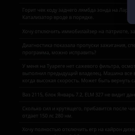
Opel
Fiat
Горит чек коду заднего лямбда зонда на Ларгу
Катализатор вроде в порядке.
Peugeot
Ford
Хочу отключить иммобилайзер на патриоте, з
Porsche
Foton
Ravon
Диагностика показала пропуски зажигания, спе
GAC
программа, можно исправить?
Renault
Geely
У меня на Туареге нет сажевого фильтра, осмо
Saab
Genesis
выполнил предыдущий владелец. Машина все в
Seat
когда высокая скорость. Может быть вернуть 
Great Wall
Skoda
Haval
Ваз 2115, блок Январь 7.2, ELM 327 не видит д
Smart
Hawtai
Сколько сил и крутящего, прибавится после чи
отдает 150 лс 280 нм.
SsangYong
Honda
Subaru
Хочу полностью отключить егр на кайрон дизель,
Hummer