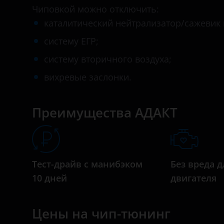
Daihatsu
Чиповкой можно отключить:
каталитический нейтрализатор/сажевик 
Datsun
систему ЕГР;
Dodge
систему вторичного воздуха;
Dongfeng (DFM)
вихревые заслонки.
Exeed
FAW
Преимущества АДАКТ
Fiat
Ford
Тест-драйв с манибэком
Без вреда д
GAC
10 дней
двигателя
Geely
Genesis
Цены на чип-тюнинг