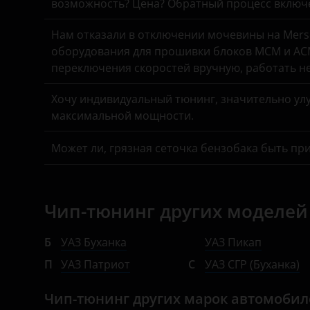
возможность? Цена? Обратный процесс включе
Suzuki
Hyundai
Нам отказали в отключении мочевины на Merse
Tank
Infiniti
оборудования для прошивки блоков MCM и ACM
переключения скоростей вручную, работать н
Toyota
Isuzu
Volkswagen
Хочу индивидуальный тюнинг, значительно улу
Iveco
максимальной мощности.
Volvo
JAC
Может ли, грязная сеточка бензобака быть пр
Vortex
Jaguar
Zotye
Jeep
Чип-тюнинг других моделей
ZX
Kaiyi
ВАЗ (LADA)
Kia
Б
УАЗ Буханка
УАЗ Пикап
ГАЗ
П
УАЗ Патриот
С
УАЗ СГР (Буханка)
Land Rover
ЗАЗ
Lexus
Чип-тюнинг других марок автомоби