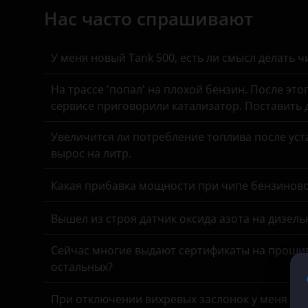
Changan
Нас часто спрашивают
KIA
Chery
Land Rover
Chevrolet
У меня новый Tank 500, есть ли смысл делать 
Lexus
Chrysler
На трассе 'попал' на плохой бензин. После это
сервисе приговорили катализатор. Поставить
Lifan
Citroen
Luxgen
Увеличится ли потребление топлива после уста
Daewoo
вырос на литр.
Mazda
Daihatsu
Какая прибавка мощности при чипе бензинов
Mercedes
Datsun
MINI
Вышел из строя датчик оксида азота на дизель
Dodge
Mitsubishi
DongFeng
Сейчас многие выдают сертификаты на прошив
остальных?
Nissan
EXEED
Omoda
При отключении вихревых заслонок у меня час
FAW