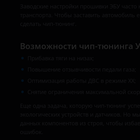
Bentley
Заводские настройки прошивки ЭБУ часто 
транспорта. Чтобы заставить автомобиль ех
BMW
сделать чип-тюнинг.
Brilliance
BYD
Возможности чип-тюнинга 
Cadillac
Прибавка тяги на низах;
Changan
Повышение отзывчивости педали газа;
Оптимизация работы ДВС в режиме ХХ;
Chery
Снятие ограничения максимальной скор
Chevrolet
Еще одна задача, которую чип-тюнинг ус
Chrysler
экологических устройств и датчиков. Но м
Citroen
данных компонентов из строя, чтобы изба
Daewoo
ошибок.