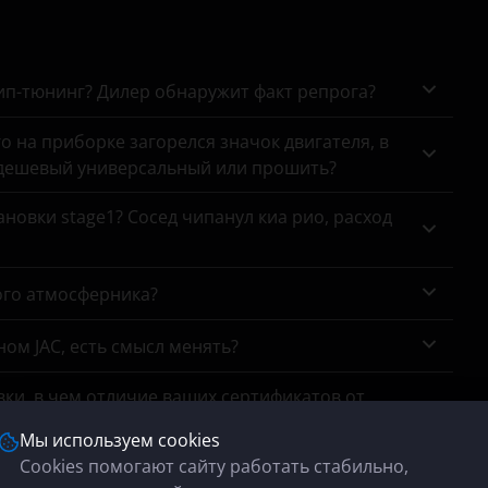
чип-тюнинг? Дилер обнаружит факт репрога?
го на приборке загорелся значок двигателя, в
 дешевый универсальный или прошить?
новки stage1? Сосед чипанул киа рио, расход
ого атмосферника?
ном JAC, есть смысл менять?
ки, в чем отличие ваших сертификатов от
Мы используем cookies
Cookies помогают сайту работать стабильно,
тично пропали 'низы', что делать?