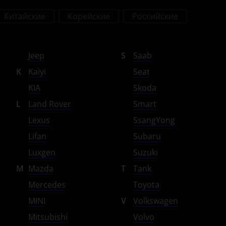
Китайские
Корейские
Российские
Jeep
S
Saab
K
Kaiyi
Seat
KIA
Skoda
L
Land Rover
Smart
Lexus
SsangYong
Lifan
Subaru
Luxgen
Suzuki
M
Mazda
T
Tank
Mercedes
Toyota
MINI
V
Volkswagen
Mitsubishi
Volvo