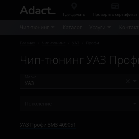
Где сделать
Проверить сертификат
Чип-тюнинг
Каталог
Услуги
Контак
Главная
/
Чип-тюнинг
/
УАЗ
/
Профи
Чип-тюнинг УАЗ Проф
Марка
Acura
Поколение
Alfa Romeo
ЗМЗ-409051
Audi
УАЗ Профи ЗМЗ-409051
ЗМЗ-409052
BAIC