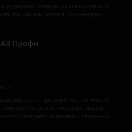
СГР (Буханка)
не устраивают владельцев коммерческого
ать так, как вам хочется, рекомендуем
Хантер
УАЗ Профи
ости.
пешно решает, — программное отключение
ы советуем это делать только при выходе
виться от аварийного режима и связанных