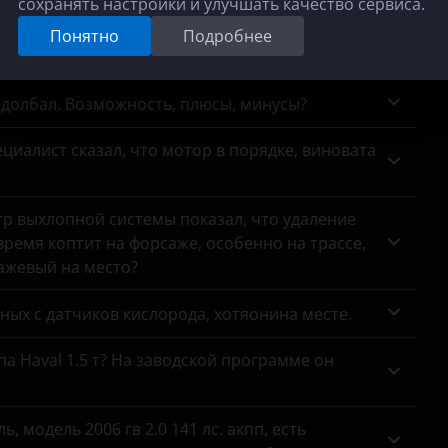
сохранять настройки и улучшать качество сервиса.
се, мотор Рено К7М. Отключить или заменить?
Понятно
Подробнее
адолбал. Возможность, плюсы, минусы?
циалист сказал, что мотор в порядке, виновата
тр выхлопной системы показал, что удаление
ремя коптит на форсаже, особенно на трассе,
сажевый на место?
анных с датчиков кислорода, хотяонина месте.
па Haval 1.5 т? На заводской программе он
 модель 2006 гв 2.0 141 лс. акпп, есть