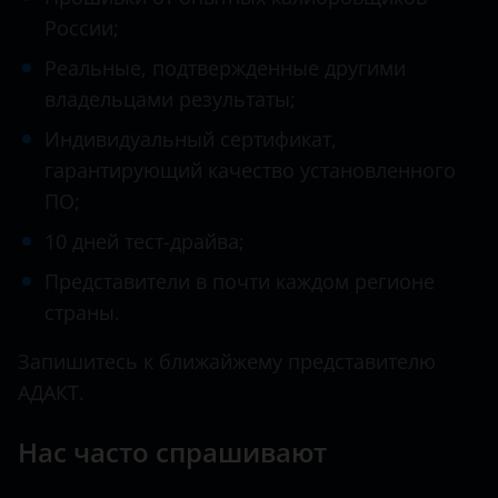
Datsun
Vida
России;
BMW
Dodge
Реальные, подтвержденные другими
Brilliance
Dongfeng (DFM)
владельцами результаты;
BYD
Exeed
Индивидуальный сертификат,
гарантирующий качество установленного
Cadillac
FAW
ПО;
Changan
Fiat
10 дней тест-драйва;
Chery
Ford
Представители в почти каждом регионе
Chevrolet
страны.
GAC
Chrysler
Geely
Запишитесь к ближайжему представителю
АДАКТ.
Citroen
Genesis
Daewoo
Нас часто спрашивают
Great Wall (GWM)
Daihatsu
Haval