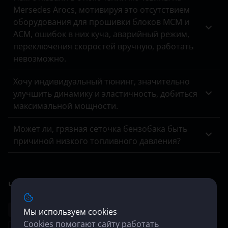
Nissan
Tank
Mersedes Arocs, мотивируя это отсутствием
оборудования для прошивки блоков MCM и
Omoda
Toyota
ACM, ошибок в них куча, аварийный режим,
Opel
переключения скоростей вручную, работать
Volkswagen
невозможно.
Peugeot
Volvo
Хочу индивидуальный тюнинг, значительно
Porsche
Vortex
улучшить динамику и эластичность, добиться
Ravon
максимальной мощности.
Zotye
Renault
ZX
Может ли, грязная сеточка бензобака быть
причиной низкого топливного давления?
Saab
ВАЗ (LADA)
Seat
ГАЗ
Чип-тюнинг других марок автомобилей
Skoda
ЗАЗ
Smart
УАЗ
Все
Американские
Европейские
Мы используем cookies
Cookies помогают сайту работать
SsangYong