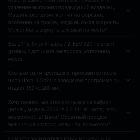
Jeep
Peugeot
удаление выполнил предыдущий владелец.
Машина все время коптит на форсаже,
Kaiyi
Porsche
особенно на трассе, когда высокая скорость.
Kia
Может быть вернуть сажевый на место?
Ravon
Land Rover
Renault
Ваз 2115, блок Январь 7.2, ELM 327 не видит
данных с датчиков кислорода, хотяонина
Lexus
Saab
месте.
Lifan
Seat
Сколько сил и крутящего, прибавится после
Luxgen
чипа Haval 1.5 т? На заводской программе он
Skoda
отдает 150 лс 280 нм.
Mazda
Smart
Хочу полностью отключить егр на кайрон
Mercedes-Benz
SsangYong
дизель, модель 2006 гв 2.0 141 лс. акпп, есть
MINI
возможность? Цена? Обратный процесс
Subaru
включения клапана, если что, возможен?
Mitsubishi
Suzuki
Нам отказали в отключении мочевины на