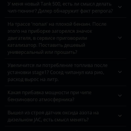
У меня новый Tank 500, есть ли смысл делать
Datsun
Hawtai
чип-тюнинг? Дилер обнаружит факт репрога?
Dodge
Honda
На трассе 'попал' на плохой бензин. После
этого на приборке загорелся значок
DongFeng
Hummer
двигателя, в сервисе приговорили
EXEED
катализатор. Поставить дешевый
Hyundai
универсальный или прошить?
FAW
Infiniti
Увеличится ли потребление топлива после
Fiat
Iveco
установки stage1? Сосед чипанул киа рио,
Ford
расход вырос на литр.
JAC
Foton
Jaguar
Какая прибавка мощности при чипе
бензинового атмосферника?
GAC
Jeep
Вышел из строя датчик оксида азота на
Geely
Kaiyi
дизельном JAC, есть смысл менять?
Genesis
KIA