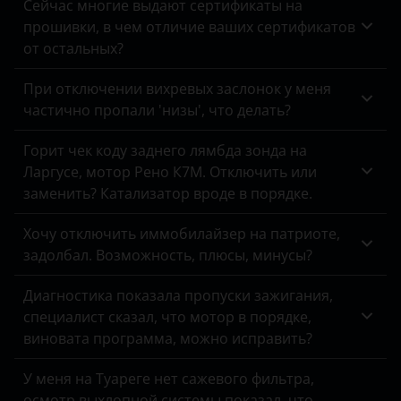
Сейчас многие выдают сертификаты на
Great Wall
Land Rover
прошивки, в чем отличие ваших сертификатов
от остальных?
Haval
Lexus
При отключении вихревых заслонок у меня
Hawtai
Lifan
частично пропали 'низы', что делать?
Honda
Luxgen
Горит чек коду заднего лямбда зонда на
Hummer
Mazda
Ларгусе, мотор Рено К7М. Отключить или
заменить? Катализатор вроде в порядке.
Hyundai
Mercedes
Infiniti
Хочу отключить иммобилайзер на патриоте,
MINI
задолбал. Возможность, плюсы, минусы?
Isuzu
Mitsubishi
Диагностика показала пропуски зажигания,
Iveco
Nissan
специалист сказал, что мотор в порядке,
виновата программа, можно исправить?
JAC
Omoda
Jaguar
У меня на Туареге нет сажевого фильтра,
Opel
осмотр выхлопной системы показал, что