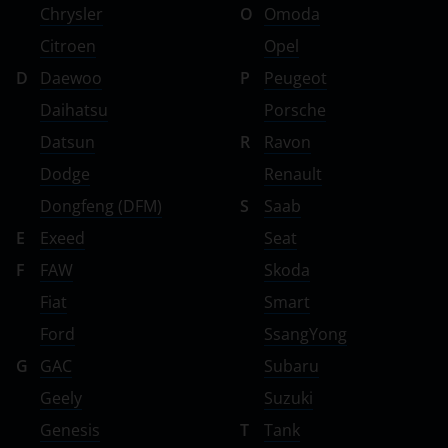
Chrysler
O
Omoda
ЗАЗ
Citroen
Opel
ТагАЗ
D
Daewoo
P
Peugeot
УАЗ
Daihatsu
Porsche
Datsun
R
Ravon
Dodge
Renault
Dongfeng (DFM)
S
Saab
E
Exeed
Seat
F
FAW
Skoda
Fiat
Smart
Ford
SsangYong
G
GAC
Subaru
Geely
Suzuki
Genesis
T
Tank