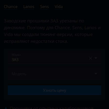
Ничего не найдено
BMW
Chance
Lanos
Sens
Vida
Brilliance
Заводские прошивки ЗАЗ урезаны по
BYD
динамике. Поэтому для Chance, Sens, Lanos и
Cadillac
Vida мы создали тюнинг-версии, которые
исправляют недостатки стока.
Changan
Chery
Марка
Chevrolet
Acura
Chrysler
Модель
Alfa Romeo
Citroen
Chance
Audi
Daewoo
Узнать цену
Lanos
BAIC
Daihatsu
Sens
Bentley
Прошивки от опытных калибровщиков