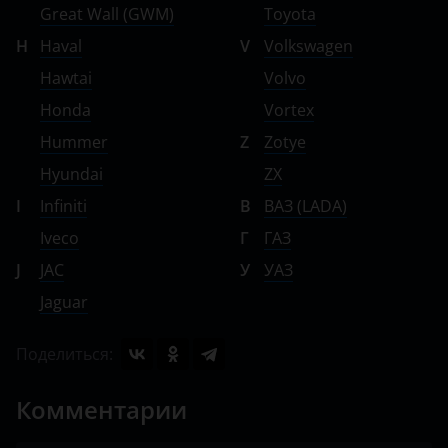
Great Wall (GWM)
Toyota
H
Haval
V
Volkswagen
Hawtai
Volvo
Honda
Vortex
Hummer
Z
Zotye
Hyundai
ZX
I
Infiniti
В
ВАЗ (LADA)
Iveco
Г
ГАЗ
J
JAC
У
УАЗ
Jaguar
Поделиться:
Комментарии