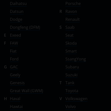
Daihatsu
Porsche
Datsun
R
Ravon
Dodge
Renault
Dongfeng (DFM)
S
Saab
E
Exeed
Seat
F
FAW
Skoda
Fiat
Smart
Ford
SsangYong
G
GAC
Subaru
Geely
Suzuki
Genesis
T
Tank
Great Wall (GWM)
Toyota
H
Haval
V
Volkswagen
Hawtai
Volvo