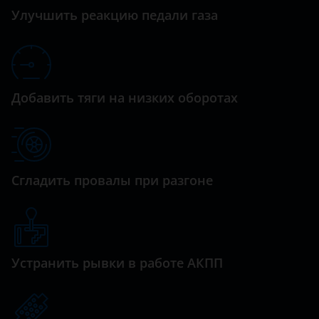
Datsun
Улучшить реакцию педали газа
M8
Dodge
X1
Dongfeng (DFM)
X3
Exeed
Добавить тяги на низких оборотах
X4
FAW
X5
Fiat
X6
Ford
Сгладить провалы при разгоне
X7
GAC
Z4
Geely
Genesis
Устранить рывки в работе АКПП
Great Wall (GWM)
Haval