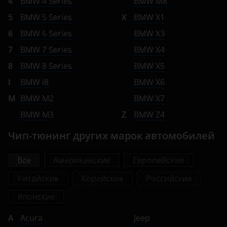
4
BMW 4 Series
BMW M8
5
BMW 5 Series
X
BMW X1
6
BMW 6 Series
BMW X3
7
BMW 7 Series
BMW X4
8
BMW 8 Series
BMW X5
I
BMW i8
BMW X6
M
BMW M2
BMW X7
BMW M3
Z
BMW Z4
Чип-тюнинг других марок автомобилей
Все
Американские
Европейские
Китайские
Корейские
Российские
Японские
A
Acura
Jeep