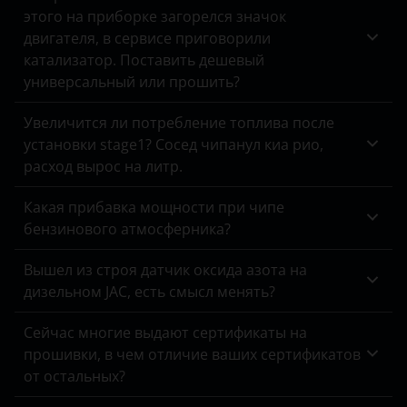
этого на приборке загорелся значок
Land Rover
двигателя, в сервисе приговорили
катализатор. Поставить дешевый
Lexus
универсальный или прошить?
Lifan
Увеличится ли потребление топлива после
Luxgen
установки stage1? Сосед чипанул киа рио,
расход вырос на литр.
Mazda
Mercedes
Какая прибавка мощности при чипе
бензинового атмосферника?
MINI
Вышел из строя датчик оксида азота на
Mitsubishi
дизельном JAC, есть смысл менять?
Nissan
Сейчас многие выдают сертификаты на
Omoda
прошивки, в чем отличие ваших сертификатов
от остальных?
Opel