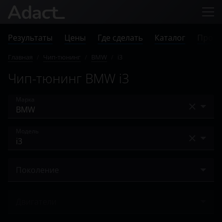
Результаты
Цены
Где сделать
Каталог
Прове
Главная
/
Чип-тюнинг
/
BMW
/
i3
Чип-тюнинг BMW i3
Марка
Acura
Модель
Alfa Romeo
1 Series
Audi
Поколение
2 серия
BAIC
I (I01) 2013 – 2017
3 Series
Двигатели
Bentley
I (I01) 2017 – н.в.
4 Series