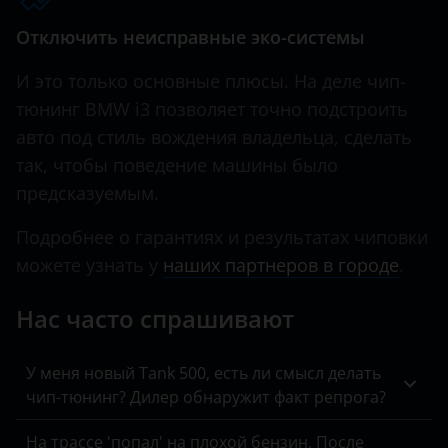
Hawtai
Отключить неисправные эко-системы
Honda
И это только основные плюсы. На деле чип-
тюнинг BMW i3 позволяет точно подстроить
Hummer
авто под стиль вождения владельца, сделать
Hyundai
так, чтобы поведение машины было
предсказуемым.
Infiniti
Iveco
Подробнее о гарантиях и результатах чиповки
можете узнать у
наших партнеров в городе
.
JAC
Нас часто спрашивают
Jaguar
Jeep
У меня новый Tank 500, есть ли смысл делать
Kaiyi
чип-тюнинг? Дилер обнаружит факт репрога?
KIA
На трассе 'попал' на плохой бензин. После