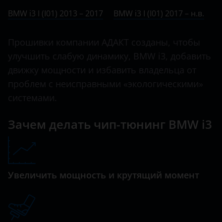
Ничего не найдено
BMW
BMW i3 I (I01) 2013 – 2017
BMW i3 I (I01) 2017 – н.в.
5 Series
Brilliance
6 Series
Прошивки компании АДАКТ созданы, чтобы
BYD
улучшить слабую динамику, BMW i3, добавить
7 Series
Cadillac
движку мощности и избавить владельца от
8 Series
проблем с неисправными «экологическими»
Changan
i3
системами.
Chery
i8
Зачем делать чип-тюнинг BMW i3
Chevrolet
M2
Chrysler
M3
Citroen
Увеличить мощность и крутящий момент
M4
Daewoo
M5
Daihatsu
M6