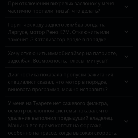
При отключении вихревых заслонок у меня
Peugeot
частично пропали 'низы', что делать?
Porsche
Горит чек коду заднего лямбда зонда на
Ravon
Ларгусе, мотор Рено К7М. Отключить или
заменить? Катализатор вроде в порядке.
Renault
Хочу отключить иммобилайзер на патриоте,
Saab
задолбал. Возможность, плюсы, минусы?
Seat
Диагностика показала пропуски зажигания,
Skoda
специалист сказал, что мотор в порядке,
виновата программа, можно исправить?
Smart
У меня на Туареге нет сажевого фильтра,
SsangYong
осмотр выхлопной системы показал, что
Subaru
удаление выполнил предыдущий владелец.
Машина все время коптит на форсаже,
Suzuki
особенно на трассе, когда высокая скорость.