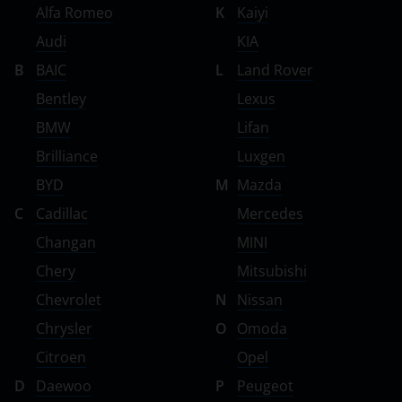
Alfa Romeo
K
Kaiyi
Audi
KIA
B
BAIC
L
Land Rover
Bentley
Lexus
BMW
Lifan
Brilliance
Luxgen
BYD
M
Mazda
C
Cadillac
Mercedes
Changan
MINI
Chery
Mitsubishi
Chevrolet
N
Nissan
Chrysler
O
Omoda
Citroen
Opel
D
Daewoo
P
Peugeot