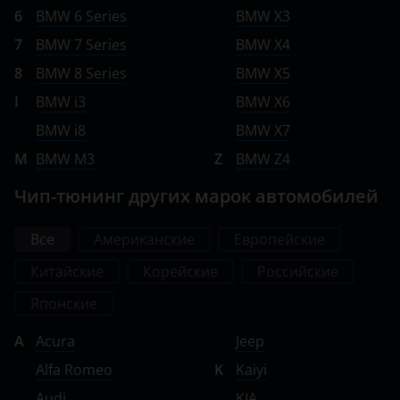
6
BMW 6 Series
BMW X3
Smart
7
BMW 7 Series
BMW X4
SsangYong
8
BMW 8 Series
BMW X5
I
BMW i3
BMW X6
Subaru
BMW i8
BMW X7
Suzuki
M
BMW M3
Z
BMW Z4
Tank
Чип-тюнинг других марок автомобилей
Toyota
Все
Американские
Европейские
Volkswagen
Китайские
Корейские
Российские
Volvo
Японские
Vortex
A
Acura
Jeep
Zotye
Alfa Romeo
K
Kaiyi
ZX
Audi
KIA