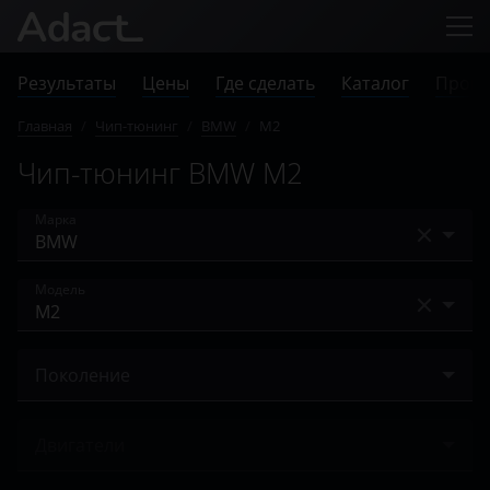
Результаты
Цены
Где сделать
Каталог
Прове
Главная
/
Чип-тюнинг
/
BMW
/
M2
Чип-тюнинг BMW M2
Марка
Acura
Модель
Alfa Romeo
1 Series
Audi
Поколение
2 серия
BAIC
(F87) 2015 – 2017
3 Series
Двигатели
Bentley
(F87) 2017 – н.в.
4 Series