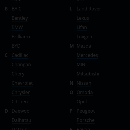
ВАЗ (LADA)
B
BAIC
L
Land Rover
Bentley
Lexus
ГАЗ
BMW
Lifan
ЗАЗ
Brilliance
Luxgen
ТагАЗ
BYD
M
Mazda
УАЗ
C
Cadillac
Mercedes
Changan
MINI
Chery
Mitsubishi
Chevrolet
N
Nissan
Chrysler
O
Omoda
Citroen
Opel
D
Daewoo
P
Peugeot
Daihatsu
Porsche
Datsun
R
Ravon