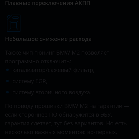
Плавные переключения АКПП
Hawtai
Honda
Hummer
Небольшое снижение расхода
Hyundai
Также чип-тюнинг BMW M2 позволяет
Infiniti
программно отключить:
катализатор/сажевый фильтр,
Iveco
систему EGR,
JAC
систему вторичного воздуха.
Jaguar
По поводу прошивки BMW M2 на гарантии —
Jeep
если стороннее ПО обнаружится в ЭБУ,
Kaiyi
гарантия слетает, тут без вариантов. Но есть
несколько важных моментов: во-первых,
KIA