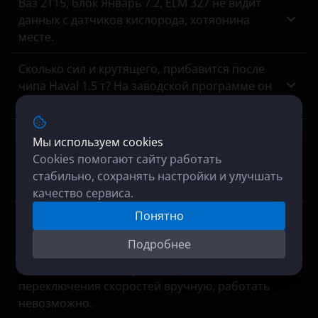
Ваз 2115, блок Январь 7.2, ELM 327 не видит
JAC
данных с датчиков кислорода, хотяонина
Jaguar
месте.
Jeep
Сколько сил и крутящего, прибавится после
чипа Haval 1.5 т? На заводской программе он
Kaiyi
отдает 150 лс 280 нм.
Kia
Хочу полностью отключить егр на кайрон
Мы используем cookies
Land Rover
дизель, модель 2006 гв 2.0 141 лс. акпп, есть
Cookies помогают сайту работать
возможность? Цена? Обратный процесс
стабильно, сохранять настройки и улучшать
Lexus
включения клапана, если что, возможен?
качество сервиса.
Lifan
Понятно
Нам отказали в отключении мочевины на
Mersedes Arocs, мотивируя это отсутствием
Luxgen
Подробнее
оборудования для прошивки блоков MCM и
Mazda
ACM, ошибок в них куча, аварийный режим,
переключения скоростей вручную, работать
Mercedes-Benz
невозможно.