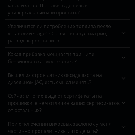
Tank
M4
катализатор. Поставить дешевый
Daewoo
универсальный или прошить?
Toyota
M5
Daihatsu
Увеличится ли потребление топлива после
Volkswagen
M6
Datsun
установки stage1? Сосед чипанул киа рио,
Volvo
M8
расход вырос на литр.
Dodge
Vortex
X1
Какая прибавка мощности при чипе
DongFeng
бензинового атмосферника?
Zotye
X3
EXEED
Вышел из строя датчик оксида азота на
ZX
X4
FAW
дизельном JAC, есть смысл менять?
ВАЗ (LADA)
X5
Fiat
Сейчас многие выдают сертификаты на
ГАЗ
X6
прошивки, в чем отличие ваших сертификатов
Ford
от остальных?
ЗАЗ
X7
Foton
При отключении вихревых заслонок у меня
УАЗ
Z4
GAC
частично пропали 'низы', что делать?