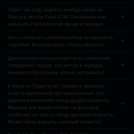
Geely
Горит чек коду заднего лямбда зонда на
Ларгусе, мотор Рено К7М. Отключить или
Genesis
заменить? Катализатор вроде в порядке.
Great Wall
Хочу отключить иммобилайзер на патриоте,
Haval
задолбал. Возможность, плюсы, минусы?
Hawtai
Диагностика показала пропуски зажигания,
специалист сказал, что мотор в порядке,
Honda
виновата программа, можно исправить?
Hummer
У меня на Туареге нет сажевого фильтра,
Hyundai
осмотр выхлопной системы показал, что
удаление выполнил предыдущий владелец.
Infiniti
Машина все время коптит на форсаже,
Isuzu
особенно на трассе, когда высокая скорость.
Может быть вернуть сажевый на место?
Iveco