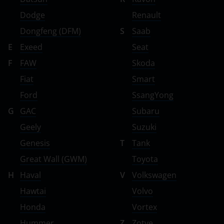
Dodge
Renault
Dongfeng (DFM)
S
Saab
E
Exeed
Seat
F
FAW
Skoda
Fiat
Smart
Ford
SsangYong
G
GAC
Subaru
Geely
Suzuki
Genesis
T
Tank
Great Wall (GWM)
Toyota
H
Haval
V
Volkswagen
Hawtai
Volvo
Honda
Vortex
Hummer
Z
Zotye