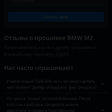
Peugeot
2 серия
BAIC
(F87) 2015 – 2017
Porsche
3 серия
Узнать цену
Bentley
(F87) 2017 – н.в.
Ravon
4 серия
BMW
Renault
5 серия
Отзывы о прошивке BMW M2
Brilliance
Saab
6 серия
Записывайтесь на тест-драйв прошивки к
BYD
ближайшему партнеру АДАКТ.
Seat
7 серия
Cadillac
Skoda
8 серия
Нас часто спрашивают
Changan
Smart
i3
Chery
У меня новый Tank 500, есть ли смысл делать
SsangYong
i8
чип-тюнинг? Дилер обнаружит факт репрога?
Chevrolet
Subaru
M2
На трассе 'попал' на плохой бензин. После
Chrysler
этого на приборке загорелся значок
Suzuki
M3
Citroen
двигателя, в сервисе приговорили