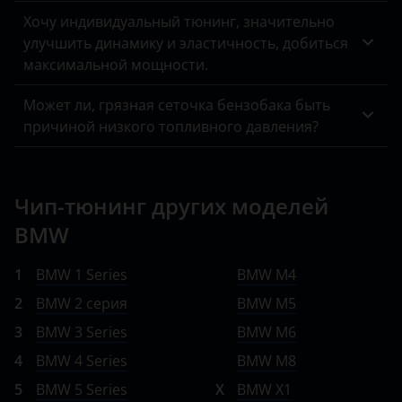
MINI
Хочу индивидуальный тюнинг, значительно
Mitsubishi
улучшить динамику и эластичность, добиться
максимальной мощности.
Nissan
Может ли, грязная сеточка бензобака быть
Omoda
причиной низкого топливного давления?
Opel
Peugeot
Чип-тюнинг других моделей
Porsche
BMW
Ravon
1
BMW 1 Series
BMW M4
Renault
2
BMW 2 серия
BMW M5
Saab
3
BMW 3 Series
BMW M6
4
BMW 4 Series
BMW M8
Seat
5
BMW 5 Series
X
BMW X1
Skoda