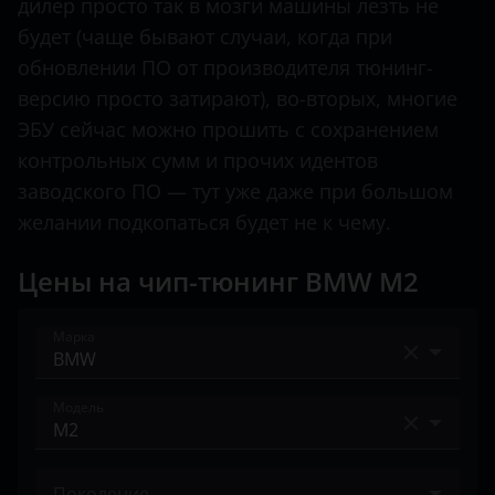
дилер просто так в мозги машины лезть не
Land Rover
будет (чаще бывают случаи, когда при
обновлении ПО от производителя тюнинг-
Lexus
версию просто затирают), во-вторых, многие
Lifan
ЭБУ сейчас можно прошить с сохранением
контрольных сумм и прочих идентов
Luxgen
заводского ПО — тут уже даже при большом
Mazda
желании подкопаться будет не к чему.
Mercedes
Цены на чип-тюнинг BMW M2
MINI
Mitsubishi
Марка
Nissan
Acura
Модель
Omoda
Alfa Romeo
Opel
1 серия
Audi
Поколение