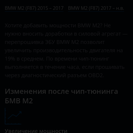
Ничего не найдено
BMW
BMW M2 (F87) 2015 – 2017
BMW M2 (F87) 2017 – н.в.
5 Series
Brilliance
6 Series
Хотите добавить мощности BMW M2? Не
BYD
нужно вносить доработки в силовой агрегат —
7 Series
Cadillac
перепрошивка ЭБУ BMW M2 позволит
8 Series
увеличить производительность двигателя на
Changan
i3
19% в среднем. По времени чип-тюнинг
Chery
выполняется в течение часа, если прошивать
i8
Chevrolet
через диагностический разъем OBD2.
M2
Chrysler
Изменения после чип-тюнинга
M3
Citroen
БМВ M2
M4
Daewoo
M5
Daihatsu
M6
Увеличение мощности