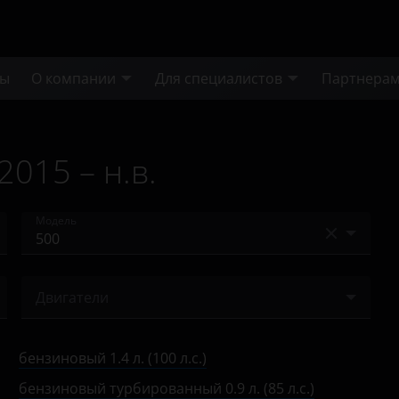
ты
О компании
Для специалистов
Партнера
2015 – н.в.
Модель
500
Двигатели
500L
бензиновый 1.2 л. (69 л.с.)
500X
бензиновый 1.4 л. (100 л.с.)
бензиновый 1.4 л. (100 л.с.)
600
бензиновый турбированный 0.9 л. (85 л.с.)