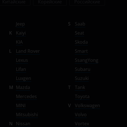
Китайские
Корейские
Российские
Jeep
S
Saab
K
Kaiyi
Seat
KIA
Skoda
L
Land Rover
Smart
Lexus
SsangYong
Lifan
Subaru
Luxgen
Suzuki
M
Mazda
T
Tank
Mercedes
Toyota
MINI
V
Volkswagen
Mitsubishi
Volvo
N
Nissan
Vortex