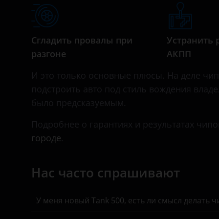
Daihatsu
Datsun
Сгладить провалы при
Устранить 
Dodge
разгоне
АКПП
Dongfeng (DFM)
И это только основные плюсы. На деле чип-т
Exeed
подстроить авто под стиль вождения влад
было предсказуемым.
FAW
Fiat
Подробнее о гарантиях и результатах чипо
городе
.
Ford
GAC
Нас часто спрашивают
Geely
У меня новый Tank 500, есть ли смысл делать 
Genesis