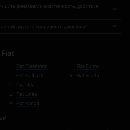
чшить динамику и эластичность, добиться
ичиной низкого топливного давления?
Fiat
Fiat Freemont
Fiat Punto
Fiat Fullback
S
Fiat Scudo
I
Fiat Idea
L
Fiat Linea
P
Fiat Panda
лей