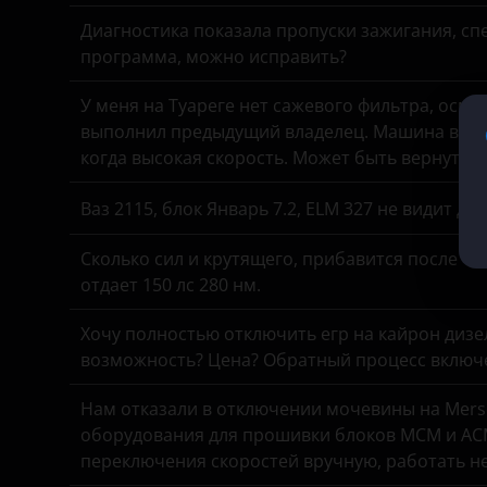
Диагностика показала пропуски зажигания, спе
KIA
программа, можно исправить?
Land Rover
У меня на Туареге нет сажевого фильтра, осмо
Lexus
выполнил предыдущий владелец. Машина все в
когда высокая скорость. Может быть вернуть 
Lifan
Ваз 2115, блок Январь 7.2, ELM 327 не видит д
Luxgen
Mazda
Сколько сил и крутящего, прибавится после чи
отдает 150 лс 280 нм.
Mercedes
Хочу полностью отключить егр на кайрон дизель,
MINI
возможность? Цена? Обратный процесс включе
Mitsubishi
Нам отказали в отключении мочевины на Merse
Nissan
оборудования для прошивки блоков MCM и ACM
переключения скоростей вручную, работать н
Omoda