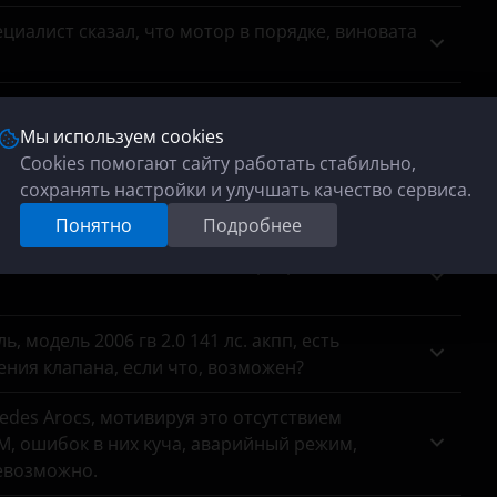
циалист сказал, что мотор в порядке, виновата
тр выхлопной системы показал, что удаление
ремя коптит на форсаже, особенно на трассе,
Мы используем cookies
сажевый на место?
Cookies помогают сайту работать стабильно,
сохранять настройки и улучшать качество сервиса.
анных с датчиков кислорода, хотяонина месте.
Понятно
Подробнее
па Haval 1.5 т? На заводской программе он
 модель 2006 гв 2.0 141 лс. акпп, есть
ния клапана, если что, возможен?
des Arocs, мотивируя это отсутствием
, ошибок в них куча, аварийный режим,
евозможно.