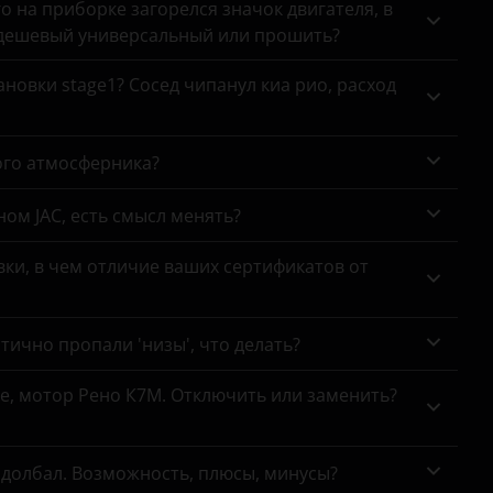
го на приборке загорелся значок двигателя, в
 дешевый универсальный или прошить?
новки stage1? Сосед чипанул киа рио, расход
ого атмосферника?
ном JAC, есть смысл менять?
ки, в чем отличие ваших сертификатов от
тично пропали 'низы', что делать?
се, мотор Рено К7М. Отключить или заменить?
адолбал. Возможность, плюсы, минусы?