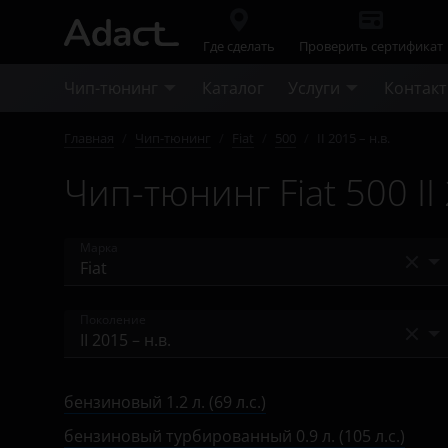
Где сделать
Проверить сертификат
Чип-тюнинг
Каталог
Услуги
Контак
Главная
/
Чип-тюнинг
/
Fiat
/
500
/
II 2015 – н.в.
Чип-тюнинг Fiat 500 II 
Марка
Acura
Поколение
Alfa Romeo
II 2007 – 2015
Audi
бензиновый 1.2 л. (69 л.с.)
II 2015 – н.в.
BAIC
бензиновый турбированный 0.9 л. (105 л.с.)