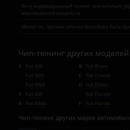
Хочу индивидуальный тюнинг, значительно улу
Opel
максимальной мощности.
Peugeot
Может ли, грязная сеточка бензобака быть пр
Porsche
Ravon
Чип-тюнинг других моделей 
Renault
Saab
5
Fiat 500
B
Fiat Bravo
Fiat 500L
C
Fiat Croma
Seat
Fiat 500X
D
Fiat Doblo
Skoda
6
Fiat 600
Fiat Ducato
Smart
A
Fiat Albea
F
Fiat Fiorino
SsangYong
Чип-тюнинг других марок автомоби
Subaru