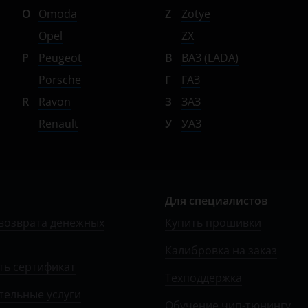
O
Omoda
Z
Zotye
Opel
ZX
P
Peugeot
В
ВАЗ (LADA)
Porsche
Г
ГАЗ
R
Ravon
З
ЗАЗ
Renault
У
УАЗ
Для специалистов
возврата денежных
Купить прошивки
Калибровка на заказ
ть сертификат
Техподдержка
тельные услуги
Обучение чип-тюнингу