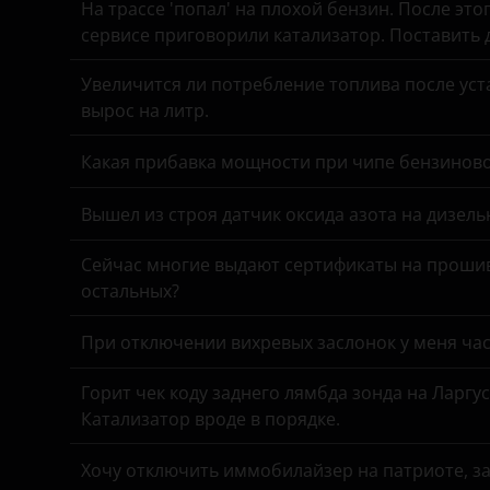
Great Wall (GWM)
На трассе 'попал' на плохой бензин. После это
сервисе приговорили катализатор. Поставить
Haval
Увеличится ли потребление топлива после уста
Hawtai
вырос на литр.
Honda
Какая прибавка мощности при чипе бензинов
Hummer
Вышел из строя датчик оксида азота на дизель
Hyundai
Сейчас многие выдают сертификаты на прошив
Infiniti
остальных?
Iveco
При отключении вихревых заслонок у меня час
JAC
Горит чек коду заднего лямбда зонда на Ларгу
Jaguar
Катализатор вроде в порядке.
Jeep
Хочу отключить иммобилайзер на патриоте, з
Kaiyi