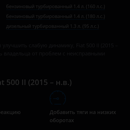
бензиновый турбированный 0.9 л. (105 л.с.)
Albea
бензиновый турбированный 1.4 л. (160 л.с.)
бензиновый турбированный 0.9 л. (85 л.с.)
бензиновый турбированный 1.4 л. (180 л.с.)
Bravo
дизельный турбированный 1.3 л. (95 л.с.)
бензиновый турбированный 1.4 л. (145 л.с.)
Croma
бензиновый турбированный 1.4 л. (160 л.с.)
Doblo
лучшить слабую динамику, Fiat 500 II (2015 –
бензиновый турбированный 1.4 л. (165 л.с.)
Ducato
ть владельца от проблем с неисправными
бензиновый турбированный 1.4 л. (180 л.с.)
Fiorino
бензиновый турбированный 1.4 л. (190 л.с.)
Freemont
500 II (2015 – н.в.)
дизельный турбированный 1.3 л. (95 л.с.)
Fullback
Idea
Linea
реакцию
Добавить тяги на низких
а
оборотах
Panda