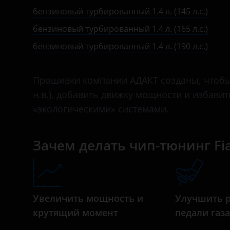
Bentley
бензиновый турбированный 1.4 л. (145 л.с.)
бензиновый турбированный 1.4 л. (165 л.с.)
BMW
бензиновый турбированный 1.4 л. (190 л.с.)
Brilliance
BYD
Прошивки компании АДАКТ созданы, чтобы у
Cadillac
н.в.), добавить движку мощности и избави
«экологическими» системами.
Changan
Chery
Зачем делать чип-тюнинг Fiat 
Chevrolet
Chrysler
Citroen
Увеличить мощность и
Улучшить 
крутящий момент
педали газ
Daewoo