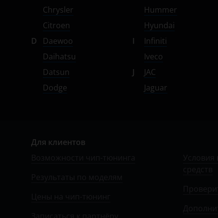
УАЗ
Chrysler
Hummer
Citroen
Hyundai
D
Daewoo
I
Infiniti
Daihatsu
Iveco
Datsun
J
JAC
Dodge
Jaguar
Для клиентов
Возможности чип-тюнинга
Условия 
средств
Результаты по моделям
Провери
Цены на чип-тюнинг
Дополни
Записаться к партнёру