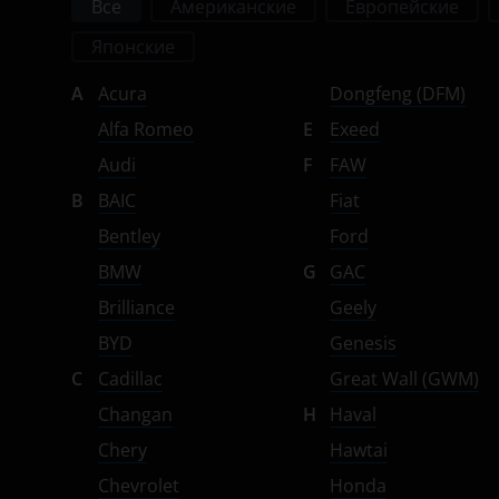
Все
Американские
Европейские
Suzuki
Японские
Tank
A
Acura
Dongfeng (DFM)
Toyota
Alfa Romeo
E
Exeed
Volkswagen
Audi
F
FAW
Volvo
B
BAIC
Fiat
Bentley
Ford
Vortex
BMW
G
GAC
Zotye
Brilliance
Geely
ZX
BYD
Genesis
ВАЗ (LADA)
C
Cadillac
Great Wall (GWM)
Changan
H
Haval
ГАЗ
Chery
Hawtai
ЗАЗ
Chevrolet
Honda