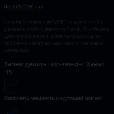
Ничего не найдено
BMW
Haval H5 I 2020 – н.в.
H5
Brilliance
H6
Прошивки компании АДАКТ созданы, чтобы
BYD
улучшить слабую динамику Haval H5, добавить
H6 Coupe
Cadillac
движку мощности и избавить владельца от
H8
проблем с неисправными «экологическими»
Changan
H9
системами.
Chery
Jolion
Зачем делать чип-тюнинг Хавал
Chevrolet
H5
Chrysler
Citroen
Daewoo
Увеличить мощность и крутящий момент
Daihatsu