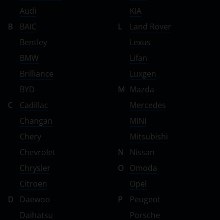
Subaru
Audi
KIA
Suzuki
B
BAIC
L
Land Rover
Tank
Bentley
Lexus
BMW
Lifan
Toyota
Brilliance
Luxgen
Volkswagen
BYD
M
Mazda
Volvo
C
Cadillac
Mercedes
Vortex
Changan
MINI
Chery
Mitsubishi
Zotye
Chevrolet
N
Nissan
ZX
Chrysler
O
Omoda
ВАЗ (LADA)
Citroen
Opel
ГАЗ
D
Daewoo
P
Peugeot
Daihatsu
Porsche
ЗАЗ