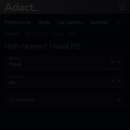
Результаты
Цены
Где сделать
Каталог
Прове
Главная
/
Чип-тюнинг
/
Haval
/
H5
Чип-тюнинг Haval H5
Марка
Acura
Модель
Alfa Romeo
Dargo
Audi
Поколение
F7
BAIC
I 2020 – н.в.
F7x
Двигатели
Bentley
H2