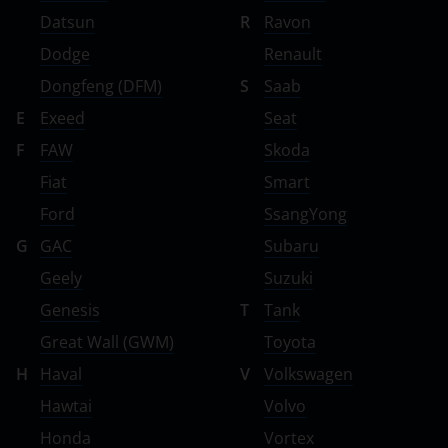
Datsun
R
Ravon
ТагАЗ
Dodge
Renault
УАЗ
Dongfeng (DFM)
S
Saab
E
Exeed
Seat
F
FAW
Skoda
Fiat
Smart
Ford
SsangYong
G
GAC
Subaru
Geely
Suzuki
Genesis
T
Tank
Great Wall (GWM)
Toyota
H
Haval
V
Volkswagen
Hawtai
Volvo
Honda
Vortex