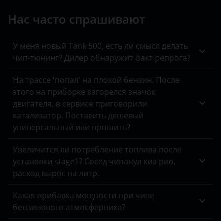
BMW
Peugeot
H5
Нас часто спрашивают
Brilliance
Porsche
H6
BYD
У меня новый Tank 500, есть ли смысл делать
Ravon
H6 Coupe
чип-тюнинг? Дилер обнаружит факт репрога?
Cadillac
Renault
H8
На трассе 'попал' на плохой бензин. После
Changan
Saab
этого на приборке загорелся значок
H9
Chery
двигателя, в сервисе приговорили
Seat
Jolion
катализатор. Поставить дешевый
Chevrolet
универсальный или прошить?
Skoda
Chrysler
Smart
Увеличится ли потребление топлива после
Citroen
установки stage1? Сосед чипанул киа рио,
SsangYong
расход вырос на литр.
Daewoo
Subaru
Какая прибавка мощности при чипе
Daihatsu
Suzuki
бензинового атмосферника?
Datsun