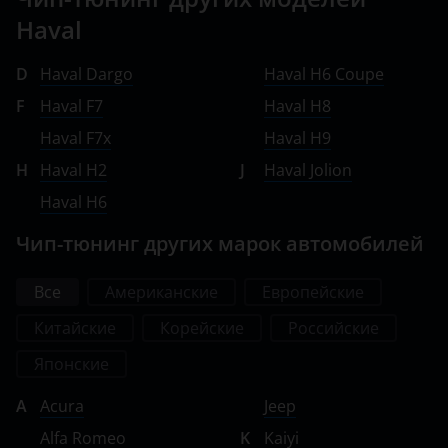
Omoda
Haval
Opel
D
Haval Dargo
Haval H6 Coupe
Peugeot
F
Haval F7
Haval H8
Porsche
Haval F7x
Haval H9
H
Haval H2
J
Haval Jolion
Ravon
Haval H6
Renault
Чип-тюнинг других марок автомобилей
Saab
Seat
Все
Американские
Европейские
Китайские
Корейские
Российские
Skoda
Японские
Smart
A
Acura
Jeep
SsangYong
Alfa Romeo
K
Kaiyi