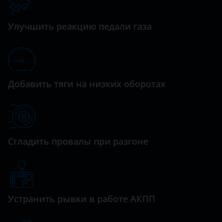
Datsun
Dodge
Улучшить реакцию педали газа
Dongfeng (DFM)
Exeed
FAW
Добавить тяги на низких оборотах
Fiat
Ford
GAC
Сгладить провалы при разгоне
Geely
Genesis
Устранить рывки в работе АКПП
Great Wall (GWM)
Haval