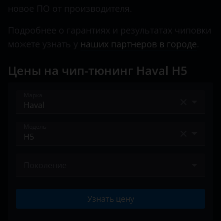
новое ПО от производителя.
Land Rover
Подробнее о гарантиях и результатах чиповки
Lexus
можете узнать у
наших партнеров в городе
.
Lifan
Цены на чип-тюнинг Haval H5
Luxgen
Mazda
Марка
Mercedes
Acura
Модель
MINI
Alfa Romeo
Mitsubishi
Dargo
Audi
Поколение
Nissan
F7
BAIC
I 2020 – н.в.
Omoda
F7x
Узнать цену
Bentley
Opel
H2