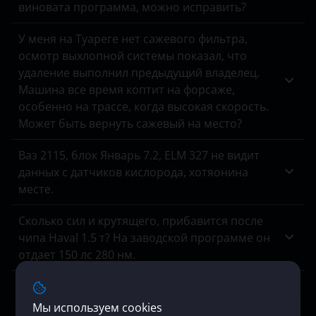
виновата программа, можно исправить?
Haval
У меня на Туареге нет сажевого фильтра,
Hawtai
осмотр выхлопной системы показал, что
удаление выполнил предыдущий владелец.
Honda
Машина все время коптит на форсаже,
Hummer
особенно на трассе, когда высокая скорость.
Может быть вернуть сажевый на место?
Hyundai
Ваз 2115, блок Январь 7.2, ELM 327 не видит
Infiniti
данных с датчиков кислорода, хотяонина
Isuzu
месте.
Iveco
Сколько сил и крутящего, прибавится после
чипа Haval 1.5 т? На заводской программе он
JAC
отдает 150 лс 280 нм.
Jaguar
Хочу полностью отключить егр на кайрон
Jeep
дизель, модель 2006 гв 2.0 141 лс. акпп, есть
Мы используем cookies