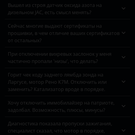
Tank
Вышел из строя датчик оксида азота на
Dodge
дизельном JAC, есть смысл менять?
Toyota
DongFeng
Сейчас многие выдают сертификаты на
Volkswagen
прошивки, в чем отличие ваших сертификатов
EXEED
Volvo
от остальных?
FAW
Vortex
При отключении вихревых заслонок у меня
Fiat
частично пропали 'низы', что делать?
Zotye
Ford
Горит чек коду заднего лямбда зонда на
ZX
Ларгусе, мотор Рено К7М. Отключить или
Foton
ВАЗ (LADA)
заменить? Катализатор вроде в порядке.
GAC
ГАЗ
Хочу отключить иммобилайзер на патриоте,
Geely
задолбал. Возможность, плюсы, минусы?
ЗАЗ
Genesis
Диагностика показала пропуски зажигания,
УАЗ
специалист сказал, что мотор в порядке,
Great Wall