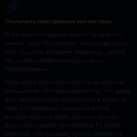
Hawtai
Отключить неисправные эко-системы
Honda
И это только основные плюсы. На деле чип-
Hummer
тюнинг Haval H5 позволяет точно подстроить
Hyundai
авто под стиль вождения владельца, сделать
Infiniti
так, чтобы поведение машины было
предсказуемым.
Iveco
Пару слов о прошивке Haval H5 на гарантии:
JAC
большинство ЭБУ прошиваются так, что дилер
Jaguar
факт перепрошивки обнаружить не может. К
тому же специально копаться в мозгах
Jeep
машины никто не будет, для этого должно
Kaiyi
быть обоснование. На плановом ТО более
KIA
вероятно, что прошивку просто обновят на