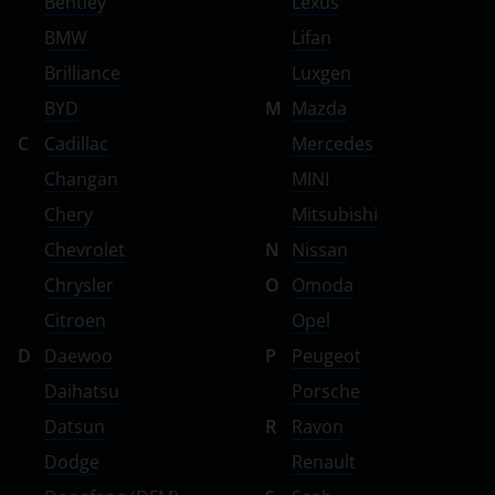
Bentley
Lexus
BMW
Lifan
Brilliance
Luxgen
BYD
M
Mazda
C
Cadillac
Mercedes
Changan
MINI
Chery
Mitsubishi
Chevrolet
N
Nissan
Chrysler
O
Omoda
Citroen
Opel
D
Daewoo
P
Peugeot
Daihatsu
Porsche
Datsun
R
Ravon
Dodge
Renault