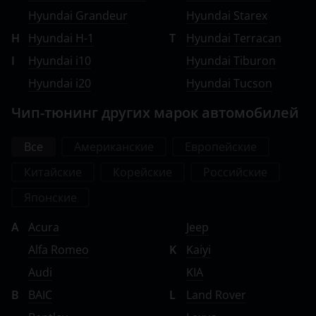
Tank
Hyundai Grandeur
Hyundai Starex
Toyota
H
Hyundai H-1
T
Hyundai Terracan
I
Hyundai i10
Hyundai Tiburon
Volkswagen
Hyundai i20
Hyundai Tucson
Volvo
Чип-тюнинг других марок автомобилей
Vortex
Zotye
Все
Американские
Европейские
Китайские
Корейские
Российские
ZX
Японские
ВАЗ (LADA)
A
Acura
Jeep
ГАЗ
Alfa Romeo
K
Kaiyi
ЗАЗ
Audi
KIA
ТагАЗ
B
BAIC
L
Land Rover
УАЗ