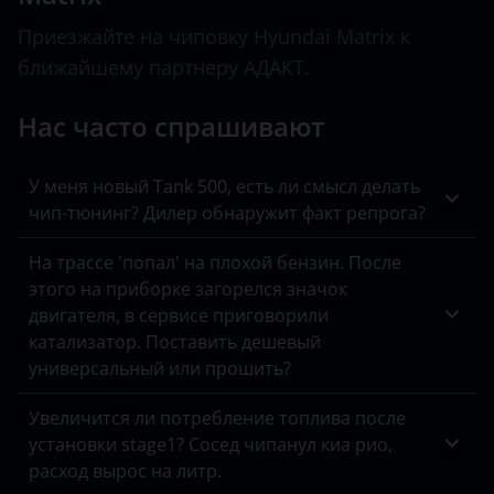
BYD
Peugeot
Equus
Приезжайте на чиповку Hyundai Matrix к
Cadillac
Porsche
ближайшему партнеру АДАКТ.
Genesis
Changan
Ravon
Нас часто спрашивают
Getz
Chery
Renault
Grand Starex
Chevrolet
У меня новый Tank 500, есть ли смысл делать
Saab
Grandeur
чип-тюнинг? Дилер обнаружит факт репрога?
Chrysler
Seat
H-1
На трассе 'попал' на плохой бензин. После
Citroen
Skoda
этого на приборке загорелся значок
i10
двигателя, в сервисе приговорили
Daewoo
Smart
катализатор. Поставить дешевый
i20
Daihatsu
универсальный или прошить?
SsangYong
i30
Datsun
Увеличится ли потребление топлива после
Subaru
i40
установки stage1? Сосед чипанул киа рио,
Dodge
Suzuki
расход вырос на литр.
IONIQ
DongFeng