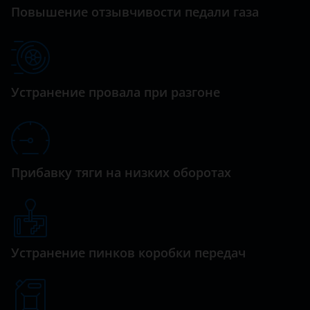
Datsun
Повышение отзывчивости педали газа
i40
Dodge
IONIQ
Dongfeng (DFM)
ix35
Exeed
Устранение провала при разгоне
ix55
FAW
Matrix
Fiat
Palisade
Ford
Прибавку тяги на низких оборотах
Porter
GAC
Santa Fe
Geely
Solaris
Genesis
Устранение пинков коробки передач
Sonata
Great Wall (GWM)
Starex
Haval