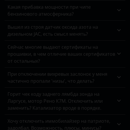
Tank
ix35
Какая прибавка мощности при чипе
EXEED
бензинового атмосферника?
Toyota
ix55
FAW
Volkswagen
Вышел из строя датчик оксида азота на
Matrix
дизельном JAC, есть смысл менять?
Fiat
Volvo
Palisade
Ford
Сейчас многие выдают сертификаты на
Vortex
Porter
прошивки, в чем отличие ваших сертификатов
Foton
от остальных?
Zotye
Santa Fe
GAC
ZX
При отключении вихревых заслонок у меня
Solaris
частично пропали 'низы', что делать?
Geely
ВАЗ (LADA)
Sonata
Genesis
Горит чек коду заднего лямбда зонда на
ГАЗ
Tucson
Ларгусе, мотор Рено К7М. Отключить или
Great Wall
ЗАЗ
заменить? Катализатор вроде в порядке.
Haval
УАЗ
Хочу отключить иммобилайзер на патриоте,
Hawtai
задолбал. Возможность, плюсы, минусы?