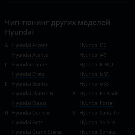
Peugeot
Porsche
Чип-тюнинг других моделей
Ravon
Hyundai
Renault
A
Hyundai Accent
Hyundai i30
Saab
Hyundai Avante
Hyundai i40
C
Hyundai Coupe
Hyundai IONIQ
Seat
Hyundai Creta
Hyundai ix35
Skoda
E
Hyundai Elantra
Hyundai ix55
Smart
Hyundai Elantra N
P
Hyundai Palisade
SsangYong
Hyundai Equus
Hyundai Porter
G
Hyundai Genesis
S
Hyundai Santa Fe
Subaru
Hyundai Getz
Hyundai Solaris
Suzuki
Hyundai Grand Starex
Hyundai Sonata