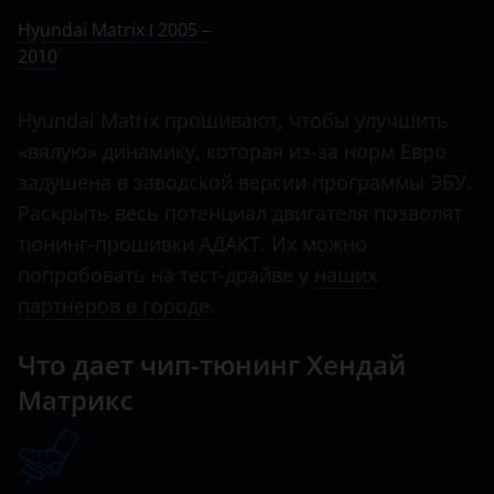
Ничего не найдено
BMW
Hyundai Matrix I 2005 –
Elantra
2010
Brilliance
Elantra N
BYD
Hyundai Matrix прошивают, чтобы улучшить
Equus
Cadillac
«вялую» динамику, которая из-за норм Евро
Genesis
задушена в заводской версии программы ЭБУ.
Changan
Раскрыть весь потенциал двигателя позволят
Getz
Chery
тюнинг-прошивки АДАКТ. Их можно
Grand Starex
попробовать на тест-драйве у
наших
Chevrolet
Grandeur
партнеров в городе
.
Chrysler
H-1
Что дает чип-тюнинг Хендай
Citroen
i10
Матрикс
Daewoo
i20
Daihatsu
i30