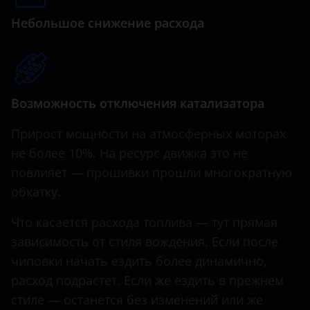
Terracan
Небольшое снижение расхода
Hawtai
Tiburon
Honda
Tucson
Hummer
Возможность отключения катализатора
Hyundai
Прирост мощности на атмосферных моторах
Infiniti
не более 10%. На ресурс движка это не
Iveco
повлияет — прошивки прошли многократную
JAC
обкатку.
Jaguar
Что касается расхода топлива — тут прямая
зависимость от стиля вождения. Если после
Jeep
чиповки начать ездить более динамично,
Kaiyi
расход подрастет. Если же ездить в прежнем
стиле — останется без изменений или же
KIA