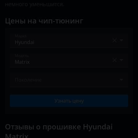
немного уменьшится.
Land Rover
Цены на чип-тюнинг
Lexus
Lifan
Марка
Luxgen
Acura
Модель
Mazda
Alfa Romeo
Mercedes
Accent
Audi
Поколение
MINI
Avante
BAIC
I 2005 – 2010
Mitsubishi
Coupe
Узнать цену
Bentley
Nissan
Creta
BMW
Omoda
Elantra
Отзывы о прошивке Hyundai
Brilliance
Opel
Matrix
Elantra N