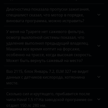
Honda
Диагностика показала пропуски зажигания,
специалист сказал, что мотор в порядке,
Hummer
виновата программа, можно исправить?
Hyundai
У меня на Туареге нет сажевого фильтра,
Infiniti
осмотр выхлопной системы показал, что
удаление выполнил предыдущий владелец.
Isuzu
Машина все время коптит на форсаже,
особенно на трассе, когда высокая скорость.
Iveco
Может быть вернуть сажевый на место?
JAC
Ваз 2115, блок Январь 7.2, ELM 327 не видит
Jaguar
данных с датчиков кислорода, хотяонина
месте.
Jeep
Сколько сил и крутящего, прибавится после
Kaiyi
чипа Haval 1.5 т? На заводской программе он
Kia
отдает 150 лс 280 нм.