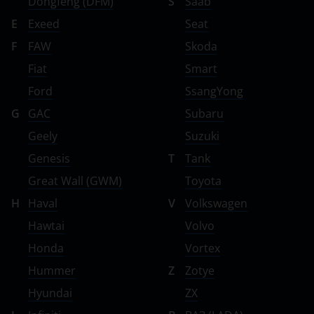
Dongfeng (DFM)
S
Saab
E
Exeed
Seat
F
FAW
Skoda
Fiat
Smart
Ford
SsangYong
G
GAC
Subaru
Geely
Suzuki
Genesis
T
Tank
Great Wall (GWM)
Toyota
H
Haval
V
Volkswagen
Hawtai
Volvo
Honda
Vortex
Hummer
Z
Zotye
Hyundai
ZX