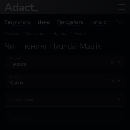
Результаты
Цены
Где сделать
Каталог
Прове
Главная
/
Чип-тюнинг
/
Hyundai
/
Matrix
Чип-тюнинг Hyundai Matrix
Марка
Acura
Модель
Alfa Romeo
Accent
Audi
Поколение
Avante
BAIC
I 2005 – 2010
Coupe
Двигатели
Bentley
Creta