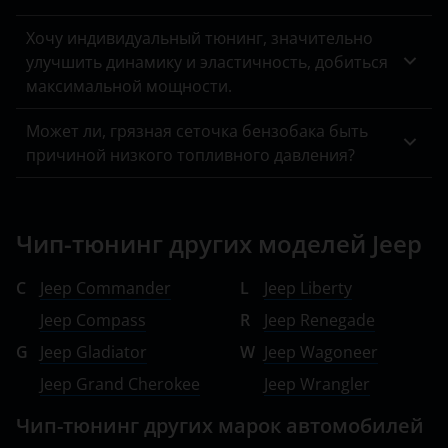
Mitsubishi
Хочу индивидуальный тюнинг, значительно
улучшить динамику и эластичность, добиться
Nissan
максимальной мощности.
Omoda
Может ли, грязная сеточка бензобака быть
Opel
причиной низкого топливного давления?
Peugeot
Porsche
Чип-тюнинг других моделей Jeep
Ravon
C
Jeep Commander
L
Jeep Liberty
Renault
Jeep Compass
R
Jeep Renegade
Saab
G
Jeep Gladiator
W
Jeep Wagoneer
Jeep Grand Cherokee
Jeep Wrangler
Seat
Чип-тюнинг других марок автомобилей
Skoda