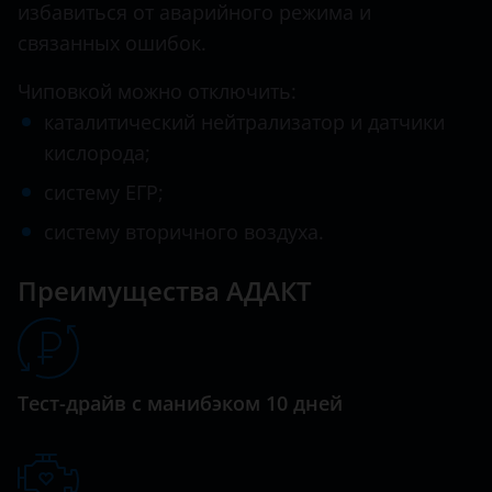
избавиться от аварийного режима и
Hawtai
связанных ошибок.
Honda
Чиповкой можно отключить:
каталитический нейтрализатор и датчики
Hummer
кислорода;
Hyundai
систему ЕГР;
Infiniti
систему вторичного воздуха.
Iveco
Преимущества АДАКТ
JAC
Jaguar
Jeep
Тест-драйв с манибэком 10 дней
Kaiyi
KIA