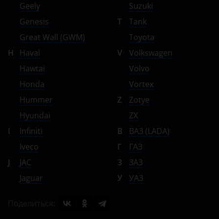
Geely
Suzuki
Genesis
T
Tank
Great Wall (GWM)
Toyota
H
Haval
V
Volkswagen
Hawtai
Volvo
Honda
Vortex
Hummer
Z
Zotye
Hyundai
ZX
I
Infiniti
В
ВАЗ (LADA)
Iveco
Г
ГАЗ
J
JAC
З
ЗАЗ
Jaguar
У
УАЗ
Поделиться: