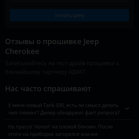
Commander
BAIC
Peugeot
III (KJ) 2004 – 2007
Compass
Узнать цену
Bentley
Porsche
IV (KK) 2007 – 2012
Gladiator
BMW
Ravon
V (KL) 2013 – 2018
Grand Cherokee
Отзывы о прошивке Jeep
Brilliance
Renault
V (KL) 2018 – н.в.
Cherokee
Liberty
BYD
Saab
Renegade
Записывайтесь на тест-драйв прошивки к
Cadillac
Seat
ближайшему партнеру АДАКТ.
Wagoneer
Changan
Skoda
Нас часто спрашивают
Wrangler
Chery
Smart
Chevrolet
У меня новый Tank 500, есть ли смысл делать
SsangYong
чип-тюнинг? Дилер обнаружит факт репрога?
Chrysler
Subaru
На трассе 'попал' на плохой бензин. После
Citroen
Suzuki
этого на приборке загорелся значок