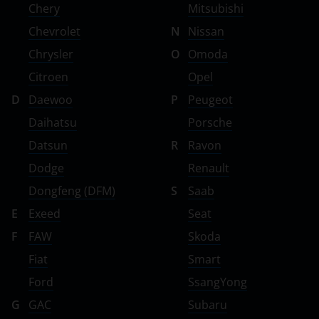
ВАЗ (LADA)
Chery
Mitsubishi
Chevrolet
N
Nissan
ГАЗ
Chrysler
O
Omoda
ЗАЗ
Citroen
Opel
ТагАЗ
D
Daewoo
P
Peugeot
УАЗ
Daihatsu
Porsche
Datsun
R
Ravon
Dodge
Renault
Dongfeng (DFM)
S
Saab
E
Exeed
Seat
F
FAW
Skoda
Fiat
Smart
Ford
SsangYong
G
GAC
Subaru