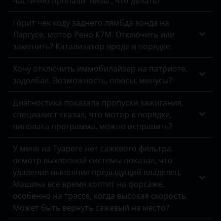
частично пропали 'низы', что делать?
Geely
Genesis
Горит чек коду заднего лямбда зонда на
Ларгусе, мотор Рено К7М. Отключить или
Great Wall
заменить? Катализатор вроде в порядке.
Haval
Хочу отключить иммобилайзер на патриоте,
Hawtai
задолбал. Возможность, плюсы, минусы?
Honda
Диагностика показала пропуски зажигания,
специалист сказал, что мотор в порядке,
Hummer
виновата программа, можно исправить?
Hyundai
У меня на Туареге нет сажевого фильтра,
Infiniti
осмотр выхлопной системы показал, что
удаление выполнил предыдущий владелец.
Isuzu
Машина все время коптит на форсаже,
особенно на трассе, когда высокая скорость.
Iveco
Может быть вернуть сажевый на место?
JAC