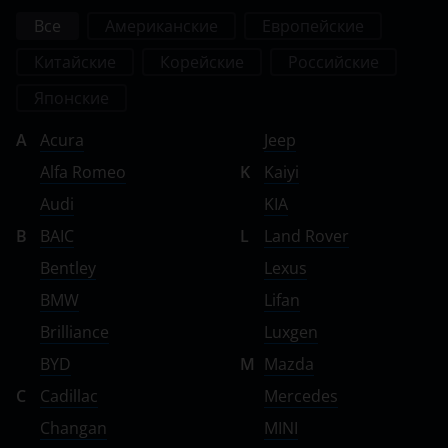
Smart
Все
Американские
Европейские
SsangYong
Китайские
Корейские
Российские
Subaru
Японские
Suzuki
A
Acura
Jeep
Alfa Romeo
K
Kaiyi
Tank
Audi
KIA
Toyota
B
BAIC
L
Land Rover
Volkswagen
Bentley
Lexus
Volvo
BMW
Lifan
Brilliance
Luxgen
Vortex
BYD
M
Mazda
Zotye
C
Cadillac
Mercedes
ZX
Changan
MINI