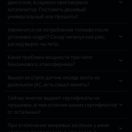
двигателя, в сервисе приговорили
Daewoo
Tank
катализатор. Поставить дешевый
Daihatsu
Toyota
универсальный или прошить?
Datsun
Volkswagen
Увеличится ли потребление топлива после
установки stage1? Сосед чипанул киа рио,
Dodge
Volvo
расход вырос на литр.
DongFeng
Vortex
Какая прибавка мощности при чипе
EXEED
Zotye
бензинового атмосферника?
FAW
ZX
Вышел из строя датчик оксида азота на
дизельном JAC, есть смысл менять?
Fiat
ВАЗ (LADA)
Ford
ГАЗ
Сейчас многие выдают сертификаты на
прошивки, в чем отличие ваших сертификатов
Foton
ЗАЗ
от остальных?
GAC
УАЗ
При отключении вихревых заслонок у меня