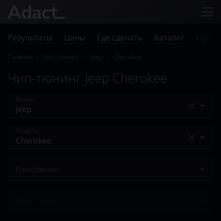
Результаты
Цены
Где сделать
Каталог
Прове
Главная
/
Чип-тюнинг
/
Jeep
/
Cherokee
Чип-тюнинг Jeep Cherokee
Марка
Acura
Модель
Alfa Romeo
Cherokee
Audi
Поколение
Commander
BAIC
III (KJ) 2004 – 2007
Compass
Двигатели
Bentley
IV (KK) 2007 – 2012
Gladiator