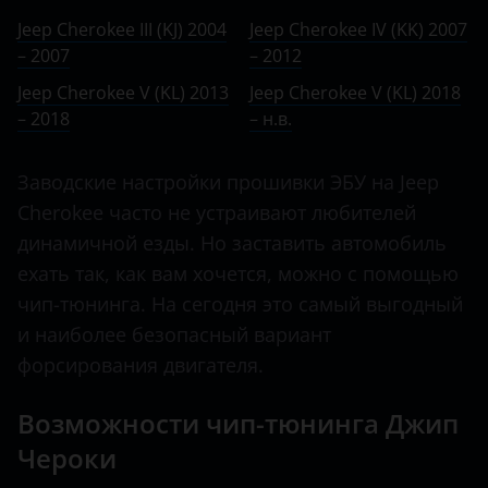
Ничего не найдено
BMW
V (KL) 2013 – 2018
Jeep Cherokee III (KJ) 2004
Jeep Cherokee IV (KK) 2007
Grand Cherokee
– 2007
Brilliance
– 2012
V (KL) 2018 – н.в.
Liberty
Jeep Cherokee V (KL) 2013
Jeep Cherokee V (KL) 2018
BYD
– 2018
– н.в.
Renegade
Cadillac
Wagoneer
Заводские настройки прошивки ЭБУ на Jeep
Changan
Cherokee часто не устраивают любителей
Wrangler
Chery
динамичной езды. Но заставить автомобиль
ехать так, как вам хочется, можно с помощью
Chevrolet
чип-тюнинга. На сегодня это самый выгодный
Chrysler
и наиболее безопасный вариант
Citroen
форсирования двигателя.
Daewoo
Возможности чип-тюнинга Джип
Daihatsu
Чероки