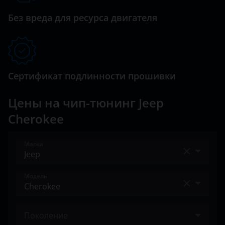
Land Rover
Без вреда для ресурса двигателя
Lexus
Lifan
Luxgen
Сертификат подлинности прошивки
Mazda
Цены на чип-тюнинг Jeep
Mercedes
Cherokee
MINI
Марка
Mitsubishi
Acura
Nissan
Модель
Alfa Romeo
Omoda
Cherokee
Audi
Opel
Поколение