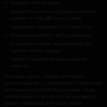
Datsun
Прибавка тяги на низах;
Dodge
Прирост мощности и крутящего момента
(зависит от типа ДВС и прошивки);
Dongfeng (DFM)
Повышение отзывчивости педали газа;
Exeed
Оптимизация работы ДВС в режиме ХХ;
FAW
Устранение пинков, подергиваний при
Fiat
переключениях передач;
Ford
Снятие ограничителя максимальной
скорости.
GAC
Еще одна задача, которую чип-тюнинг
Geely
успешно решает, — программное отключение
Genesis
экологических устройств и датчиков. Но мы
рекомендуем это делать только при выходе
Great Wall (GWM)
данных компонентов из строя, чтобы
Haval