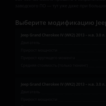
Great Wall (GWM)
заводского ПО — тут уже даже при большом
Haval
Hawtai
Выберите модификацию Jeep
Honda
Jeep Grand Cherokee IV (WK2) 2013 – н.в. 3.0 л. 
Hummer
Двигатель
Hyundai
Прирост мощности
Infiniti
Прирост крутящего момента
Средняя стоимость (только тюнинг)
Iveco
JAC
Jeep Grand Cherokee IV (WK2) 2013 – н.в. 3.0 л. 
Jaguar
Двигатель
Jeep
Прирост мощности
Kaiyi