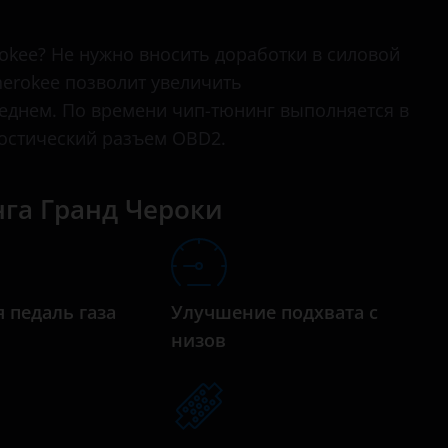
Grand Cherokee
okee? Не нужно вносить доработки в силовой
Liberty
herokee позволит увеличить
Renegade
реднем. По времени чип-тюнинг выполняется в
ностический разъем OBD2.
Wagoneer
Wrangler
га Гранд Чероки
 педаль газа
Улучшение подхвата с
низов