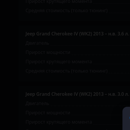
Прирост крутящего момента
KIA
Средняя стоимость (только тюнинг)
Land Rover
Lexus
Jeep Grand Cherokee IV (WK2) 2013 – н.в. 3.6 л. 
Двигатель
Lifan
Прирост мощности
Luxgen
Прирост крутящего момента
Mazda
Средняя стоимость (только тюнинг)
Mercedes
MINI
Jeep Grand Cherokee IV (WK2) 2013 – н.в. 3.0 л. 
Mitsubishi
Двигатель
Прирост мощности
Nissan
Прирост крутящего момента
Omoda