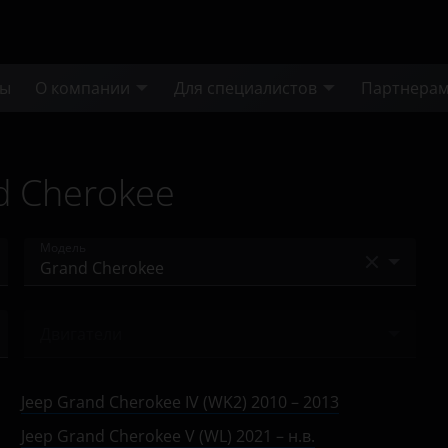
ты
О компании
Для специалистов
Партнера
d Cherokee
Модель
Cherokee
Двигатели
Commander
Ничего не найдено
Compass
Jeep Grand Cherokee IV (WK2) 2010 – 2013
Gladiator
Jeep Grand Cherokee V (WL) 2021 – н.в.