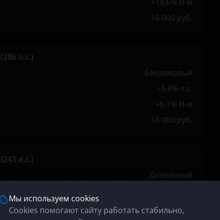
+18.6% Н·м
16 000 руб.
(286 л.с.)
Бензиновый
+5.8% л.с.
+6.1% Н·м
16 000 руб.
(243 л.с.)
Дизельный
+15.4% л.с.
Мы используем cookies
+16.2% Н·м
Cookies помогают сайту работать стабильно,