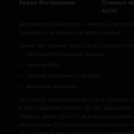
Разгон без провалов
Плавные п
Daihatsu
АКПП
Datsun
Дополнительный плюс — небольшое сниже
Dodge
(зависит от исправности авто в целом).
Dongfeng (DFM)
Также чип-тюнинг Jeep Grand Cherokee по
Exeed
катализатор/сажевый фильтр,
FAW
систему EGR,
Fiat
систему вторичного воздуха,
вихревые заслонки.
Ford
GAC
По поводу прошивки Jeep Grand Cherokee 
в ЭБУ, гарантия слетает, тут без вариантов
Geely
первых, дилер просто так в мозги машины 
Genesis
обновлении ПО от производителя тюнинг-в
ЭБУ сейчас можно прошить с сохранением