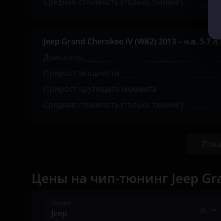
Средняя стоимость (только тюнинг)
Opel
Peugeot
Jeep Grand Cherokee IV (WK2) 2013 – н.в. 5.7 л. 
Porsche
Двигатель
Ravon
Прирост мощности
Прирост крутящего момента
Renault
Средняя стоимость (только тюнинг)
Saab
Seat
Пока
Skoda
Smart
Цены на чип-тюнинг Jeep Gr
SsangYong
Марка
Subaru