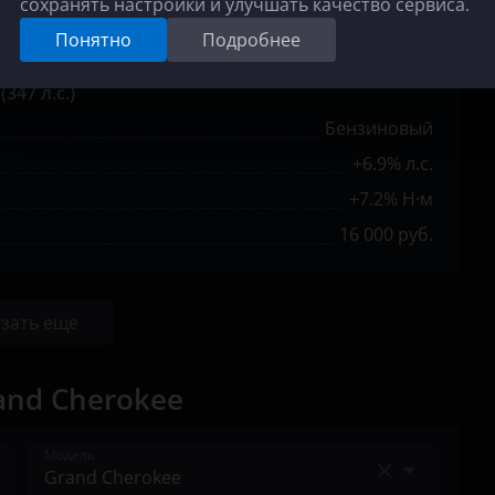
сохранять настройки и улучшать качество сервиса.
16 000 руб.
Понятно
Подробнее
(347 л.с.)
Бензиновый
+6.9% л.с.
+7.2% Н·м
16 000 руб.
зать еще
and Cherokee
Модель