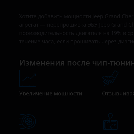
IV (WK2) 2013 – н.в.
Bentley
V (WL) 2021 – н.в.
Хотите добавить мощности Jeep Grand Cher
BMW
агрегат — перепрошивка ЭБУ Jeep Grand C
Brilliance
производительность двигателя на 19% в с
течение часа, если прошивать через диаг
BYD
Cadillac
Изменения после чип-тюнин
Changan
Chery
Chevrolet
Увеличение мощности
Отзывчивая
Chrysler
Citroen
Daewoo