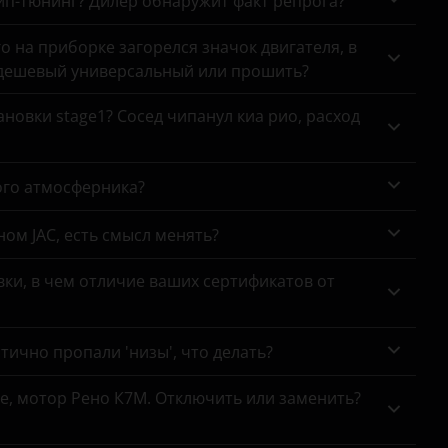
чип-тюнинг? Дилер обнаружит факт репрога?
го на приборке загорелся значок двигателя, в
 дешевый универсальный или прошить?
новки stage1? Сосед чипанул киа рио, расход
ого атмосферника?
ном JAC, есть смысл менять?
ки, в чем отличие ваших сертификатов от
тично пропали 'низы', что делать?
се, мотор Рено К7М. Отключить или заменить?