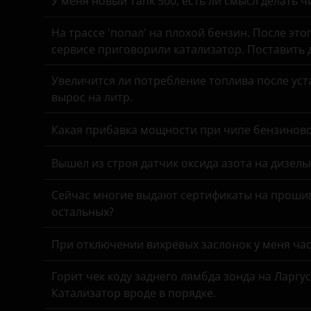
У меня новый Tank 500, есть ли смысл делать 
УАЗ
Chevrolet
На трассе 'попал' на плохой бензин. После это
Chrysler
сервисе приговорили катализатор. Поставить
Citroen
Увеличится ли потребление топлива после уста
Daewoo
вырос на литр.
Daihatsu
Какая прибавка мощности при чипе бензинов
Datsun
Вышел из строя датчик оксида азота на дизель
Dodge
Сейчас многие выдают сертификаты на прошив
DongFeng
остальных?
EXEED
При отключении вихревых заслонок у меня час
FAW
Горит чек коду заднего лямбда зонда на Ларгу
Fiat
Катализатор вроде в порядке.