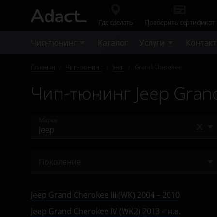
Где сделать
Проверить сертификат
Чип-тюнинг
Каталог
Услуги
Контак
Главная
/
Чип-тюнинг
/
Jeep
/
Grand Cherokee
Чип-тюнинг Jeep Gran
Марка
Acura
Поколение
Alfa Romeo
III (WK) 2004 – 2010
Audi
Jeep Grand Cherokee III (WK) 2004 – 2010
IV (WK2) 2010 – 2013
BAIC
Jeep Grand Cherokee IV (WK2) 2013 – н.в.