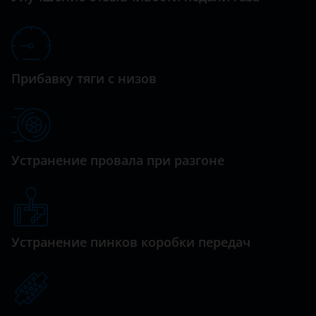
Datsun
Dodge
Dongfeng (DFM)
Прибавку тяги с низов
Exeed
FAW
Fiat
Устранение провала при разгоне
Ford
GAC
Geely
Устранение пинков коробки передач
Genesis
Great Wall (GWM)
Haval