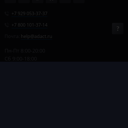
+7 929 053-37-37
+7 800 101-37-14
Почта:
help@adact.ru
Пн-Пт 8:00-20:00
Сб 9:00-18:00
Вс 9:00-17:00
© 2012–2026, АДАКТ.
Все права защищены
Способы
Оферта
Политика обработки
Политика в отношении