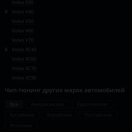
Volvo S90
Saab
V
Volvo V40
Seat
Volvo V50
Volvo V60
Skoda
Volvo V70
Smart
X
Volvo XC40
SsangYong
Volvo XC60
Subaru
Volvo XC70
Volvo XC90
Suzuki
Чип-тюнинг других марок автомобилей
Tank
Toyota
Все
Американские
Европейские
Volkswagen
Китайские
Корейские
Российские
Volvo
Японские