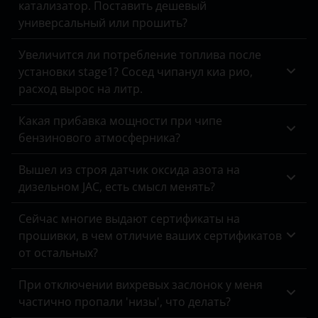
V60
катализатор. Поставить дешевый
Chevrolet
Peugeot
универсальный или прошить?
V70
Chrysler
Porsche
Увеличится ли потребление топлива после
XC40
Citroen
Ravon
установки stage1? Сосед чипанул киа рио,
XC60
расход вырос на литр.
Daewoo
Renault
XC70
Какая прибавка мощности при чипе
Daihatsu
Saab
бензинового атмосферника?
XC90
Datsun
Seat
Вышел из строя датчик оксида азота на
Dodge
Skoda
дизельном JAC, есть смысл менять?
DongFeng
Smart
Сейчас многие выдают сертификаты на
прошивки, в чем отличие ваших сертификатов
EXEED
SsangYong
от остальных?
FAW
Subaru
При отключении вихревых заслонок у меня
Fiat
Suzuki
частично пропали 'низы', что делать?