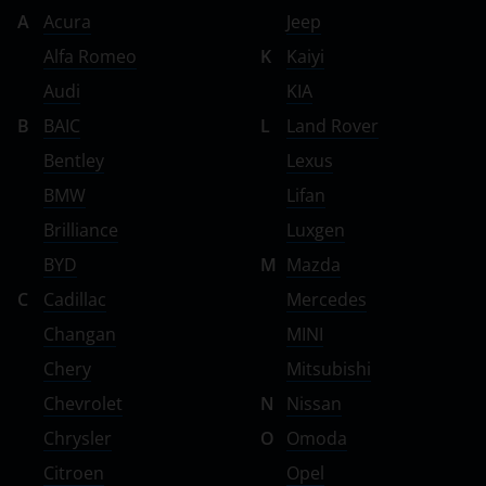
Vortex
A
Acura
Jeep
Alfa Romeo
K
Kaiyi
Zotye
Audi
KIA
ZX
B
BAIC
L
Land Rover
ВАЗ (LADA)
Bentley
Lexus
ГАЗ
BMW
Lifan
Brilliance
Luxgen
ЗАЗ
BYD
M
Mazda
ТагАЗ
C
Cadillac
Mercedes
УАЗ
Changan
MINI
Chery
Mitsubishi
Chevrolet
N
Nissan
Chrysler
O
Omoda
Citroen
Opel