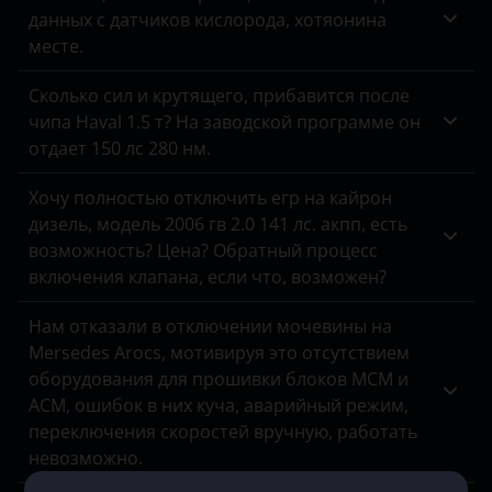
Infiniti
данных с датчиков кислорода, хотяонина
Isuzu
месте.
Iveco
Сколько сил и крутящего, прибавится после
чипа Haval 1.5 т? На заводской программе он
JAC
отдает 150 лс 280 нм.
Jaguar
Хочу полностью отключить егр на кайрон
Jeep
дизель, модель 2006 гв 2.0 141 лс. акпп, есть
возможность? Цена? Обратный процесс
Kaiyi
включения клапана, если что, возможен?
Kia
Нам отказали в отключении мочевины на
Mersedes Arocs, мотивируя это отсутствием
Land Rover
оборудования для прошивки блоков MCM и
Lexus
ACM, ошибок в них куча, аварийный режим,
переключения скоростей вручную, работать
Lifan
невозможно.
Luxgen