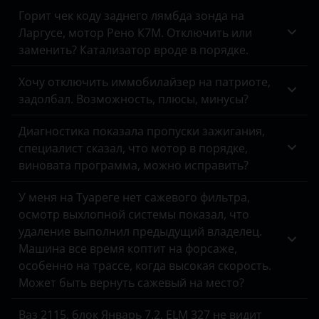
Ford
Tank
Горит чек коду заднего лямбда зонда на
Ларгусе, мотор Рено К7М. Отключить или
Foton
Toyota
заменить? Катализатор вроде в порядке.
GAC
Volkswagen
Хочу отключить иммобилайзер на патриоте,
Geely
Volvo
задолбал. Возможность, плюсы, минусы?
Genesis
Vortex
Диагностика показала пропуски зажигания,
специалист сказал, что мотор в порядке,
Great Wall
Zotye
виновата программа, можно исправить?
Haval
ZX
У меня на Туареге нет сажевого фильтра,
Hawtai
ВАЗ (LADA)
осмотр выхлопной системы показал, что
удаление выполнил предыдущий владелец.
Honda
ГАЗ
Машина все время коптит на форсаже,
Hummer
ЗАЗ
особенно на трассе, когда высокая скорость.
Может быть вернуть сажевый на место?
Hyundai
УАЗ
Ваз 2115, блок Январь 7.2, ELM 327 не видит