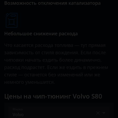
Возможность отключения катализатора
Hawtai
Honda
Hummer
Небольшое снижение расхода
Hyundai
Что касается расхода топлива — тут прямая
Infiniti
зависимость от стиля вождения. Если после
чиповки начать ездить более динамично,
Iveco
расход подрастет. Если же ездить в прежнем
JAC
стиле — останется без изменений или же
немного уменьшится.
Jaguar
Jeep
Цены на чип-тюнинг Volvo S80
Kaiyi
Марка
KIA