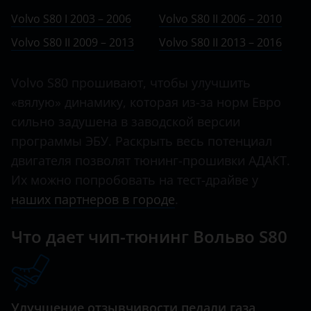
Ничего не найдено
BMW
II 2009 – 2013
Volvo S80 I 2003 – 2006
Volvo S80 II 2006 – 2010
S60 Cross Country
Brilliance
II 2013 – 2016
Volvo S80 II 2009 – 2013
Volvo S80 II 2013 – 2016
S80
BYD
S90
Volvo S80 прошивают, чтобы улучшить
Cadillac
«вялую» динамику, которая из-за норм Евро
V40
Changan
сильно задушена в заводской версии
V50
программы ЭБУ. Раскрыть весь потенциал
Chery
двигателя позволят тюнинг-прошивки АДАКТ.
V60
Chevrolet
Их можно попробовать на тест-драйве у
V70
наших партнеров в городе
.
Chrysler
XC40
Citroen
Что дает чип-тюнинг Вольво S80
XC60
Daewoo
XC70
Daihatsu
XC90
Улучшение отзывчивости педали газа