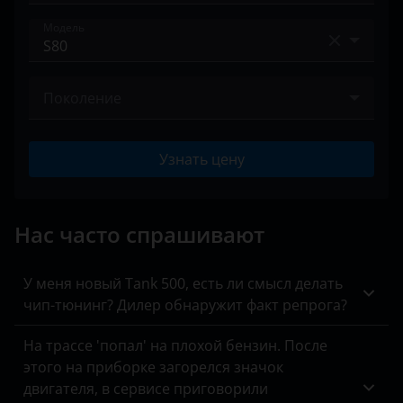
Acura
Land Rover
Модель
Alfa Romeo
Lexus
C30
Audi
Lifan
Поколение
C70
BAIC
Luxgen
I 2003 – 2006
S40
Узнать цену
Bentley
Mazda
II 2006 – 2010
S60
BMW
Mercedes
II 2009 – 2013
S60 Cross Country
Нас часто спрашивают
Brilliance
MINI
II 2013 – 2016
S80
BYD
Mitsubishi
У меня новый Tank 500, есть ли смысл делать
S90
чип-тюнинг? Дилер обнаружит факт репрога?
Cadillac
Nissan
V40
На трассе 'попал' на плохой бензин. После
Changan
Omoda
этого на приборке загорелся значок
V50
Chery
Opel
двигателя, в сервисе приговорили