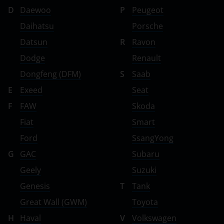
D
Daewoo
P
Peugeot
Daihatsu
Porsche
Datsun
R
Ravon
Dodge
Renault
Dongfeng (DFM)
S
Saab
E
Exeed
Seat
F
FAW
Skoda
Fiat
Smart
Ford
SsangYong
G
GAC
Subaru
Geely
Suzuki
Genesis
T
Tank
Great Wall (GWM)
Toyota
H
Haval
V
Volkswagen