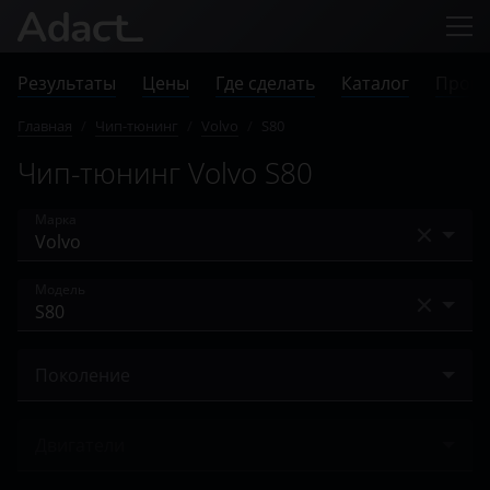
Результаты
Цены
Где сделать
Каталог
Прове
Главная
/
Чип-тюнинг
/
Volvo
/
S80
Чип-тюнинг Volvo S80
Марка
Acura
Модель
Alfa Romeo
C30
Audi
Поколение
C70
BAIC
I 2003 – 2006
S40
Двигатели
Bentley
II 2006 – 2010
S60