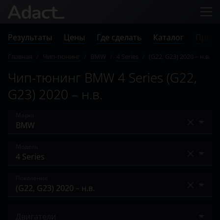
Результаты
Цены
Где сделать
Каталог
Прове
Главная
/
Чип-тюнинг
/
BMW
/
4 Series
/
(G22, G23) 2020 – н.в.
Чип-тюнинг BMW 4 Series (G22,
G23) 2020 – н.в.
Марка
Acura
Модель
Alfa Romeo
1 Series
Поколение
Audi
2 серия
BAIC
(F32/F33/F36) 2013 – 2017
3 Series
Двигатели