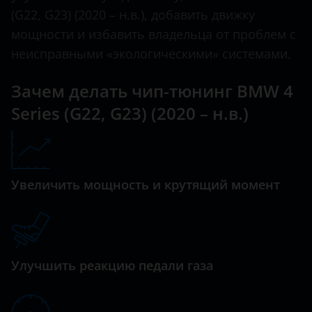
(G22, G23) (2020 – н.в.), добавить движку
M6
Datsun
мощности и избавить владельца от проблем с
M8
неисправными «экологическими» системами.
Dodge
X1
Dongfeng (DFM)
Зачем делать чип-тюнинг BMW 4
X3
Series (G22, G23) (2020 – н.в.)
Exeed
X4
FAW
X5
Fiat
X6
Увеличить мощность и крутящий момент
Ford
X7
GAC
Z4
Geely
Улучшить реакцию педали газа
Genesis
Great Wall (GWM)