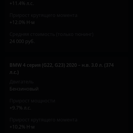
+11.4% л.с.
Opel
Прирост крутящего момента
Peugeot
+12.0% Н·м
Porsche
Средняя стоимость (только тюнинг)
Ravon
24 000 руб.
Renault
Saab
BMW 4 серия (G22, G23) 2020 – н.в. 3.0 л. (374
л.с.)
Seat
Двигатель
Skoda
Бензиновый
Smart
Прирост мощности
+9.7% л.с.
SsangYong
Прирост крутящего момента
Subaru
+10.2% Н·м