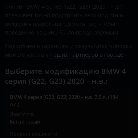
тюнинг BMW 4 Series (G22, G23) (2020 – н.в.)
KIA
позволяет точно подстроить авто под стиль
Land Rover
вождения владельца, сделать так, чтобы
Lexus
поведение машины было предсказуемым.
Lifan
Подробнее о гарантиях и результатах чиповки
можете узнать у
наших партнеров в городе
.
Luxgen
Mazda
Выберите модификацию BMW 4
серия (G22, G23) 2020 – н.в.:
Mercedes
MINI
BMW 4 серия (G22, G23) 2020 – н.в. 2.0 л. (184
л.с.)
Mitsubishi
Двигатель
Nissan
Бензиновый
Omoda
Прирост мощности