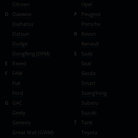
Citroen
Opel
D
Daewoo
P
Peugeot
Daihatsu
Porsche
Datsun
R
Ravon
Dodge
Renault
Dongfeng (DFM)
S
Saab
E
Exeed
Seat
F
FAW
Skoda
Fiat
Smart
Ford
SsangYong
G
GAC
Subaru
Geely
Suzuki
Genesis
T
Tank
Great Wall (GWM)
Toyota