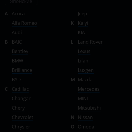
Японские
A
Acura
Jeep
Alfa Romeo
K
Kaiyi
Audi
KIA
B
BAIC
L
Land Rover
Bentley
Lexus
BMW
Lifan
Brilliance
Luxgen
BYD
M
Mazda
C
Cadillac
Mercedes
Changan
MINI
Chery
Mitsubishi
Chevrolet
N
Nissan
Chrysler
O
Omoda