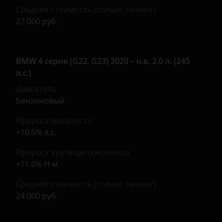
Suzuki
Средняя стоимость (только тюнинг)
27 000 руб.
Tank
Toyota
BMW 4 серия (G22, G23) 2020 – н.в. 2.0 л. (245
Volkswagen
л.с.)
Volvo
Двигатель
Бензиновый
Vortex
Прирост мощности
Zotye
+10.5% л.с.
ZX
Прирост крутящего момента
ВАЗ (LADA)
+11.0% Н·м
ГАЗ
Средняя стоимость (только тюнинг)
24 000 руб.
ЗАЗ
УАЗ