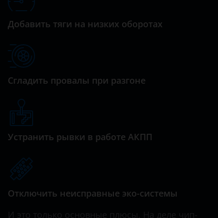
Haval
Добавить тяги на низких оборотах
Hawtai
Honda
Hummer
Сгладить провалы при разгоне
Hyundai
Infiniti
Iveco
Устранить рывки в работе АКПП
JAC
Jaguar
Jeep
Отключить неисправные эко-системы
Kaiyi
И это только основные плюсы. На деле чип-