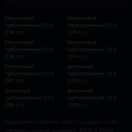
Bentley
(F32/F33/F36) 2017 – 2020
4 Series
бензиновый турбированный 2.0 л. (184 л.с.)
BMW
(G22, G23) 2020 – н.в.
бензиновый
бензиновый
5 Series
бензиновый турбированный 2.0 л. (245 л.с.)
турбированный 2.0 л.
Brilliance
турбированный 2.0 л.
(184 л.с.)
6 Series
(245 л.с.)
бензиновый турбированный 2.0 л. (258 л.с.)
BYD
бензиновый
бензиновый
7 Series
бензиновый турбированный 3.0 л. (374 л.с.)
Cadillac
турбированный 2.0 л.
турбированный 3.0 л.
8 Series
(258 л.с.)
(374 л.с.)
бензиновый турбированный 3.0 л. (387 л.с.)
Changan
бензиновый
дизельный
i3
дизельный турбированный 2.0 л. (190 л.с.)
Chery
турбированный 3.0 л.
турбированный 2.0 л.
i8
(387 л.с.)
(190 л.с.)
дизельный турбированный 3.0 л. (286 л.с.)
Chevrolet
дизельный
дизельный
M2
дизельный турбированный 3.0 л. (340 л.с.)
Chrysler
турбированный 3.0 л.
турбированный 3.0 л.
M3
(286 л.с.)
(340 л.с.)
Citroen
M4
Daewoo
Прошивки компании АДАКТ созданы, чтобы
M5
улучшить слабую динамику, BMW 4 Series
Daihatsu