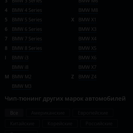
3
BMW 3 Series
BMW M6
4
BMW 4 Series
BMW M8
5
BMW 5 Series
X
BMW X1
6
BMW 6 Series
BMW X3
7
BMW 7 Series
BMW X4
8
BMW 8 Series
BMW X5
I
BMW i3
BMW X6
BMW i8
BMW X7
M
BMW M2
Z
BMW Z4
BMW M3
Чип-тюнинг других марок автомобилей
Все
Американские
Европейские
Китайские
Корейские
Российские