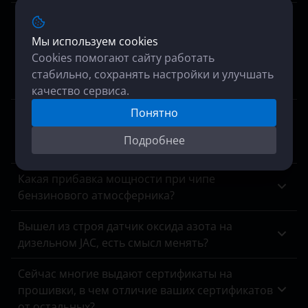
На трассе 'попал' на плохой бензин. После
этого на приборке загорелся значок
Мы используем cookies
двигателя, в сервисе приговорили
Cookies помогают сайту работать
катализатор. Поставить дешевый
стабильно, сохранять настройки и улучшать
универсальный или прошить?
качество сервиса.
Понятно
Увеличится ли потребление топлива после
установки stage1? Сосед чипанул киа рио,
Подробнее
расход вырос на литр.
Какая прибавка мощности при чипе
бензинового атмосферника?
Вышел из строя датчик оксида азота на
дизельном JAC, есть смысл менять?
Сейчас многие выдают сертификаты на
прошивки, в чем отличие ваших сертификатов
от остальных?