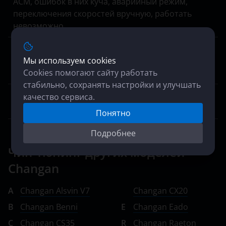
ACM, ошибок в них куча, аварийный режим,
переключения скоростей вручную, работать
невозможно.
Хочу индивидуальный тюнинг, значительно
улучшить динамику и эластичность, добиться
Мы используем cookies
максимальной мощности.
Cookies помогают сайту работать
стабильно, сохранять настройки и улучшать
Может ли, грязная сеточка бензобака быть
качество сервиса.
причиной низкого топливного давления?
Понятно
Подробнее
Чип-тюнинг других моделей
Changan
A
Changan Alsvin V7
Changan CX20
B
Changan Benni
E
Changan Eado
C
Changan CS35
R
Changan Raeton