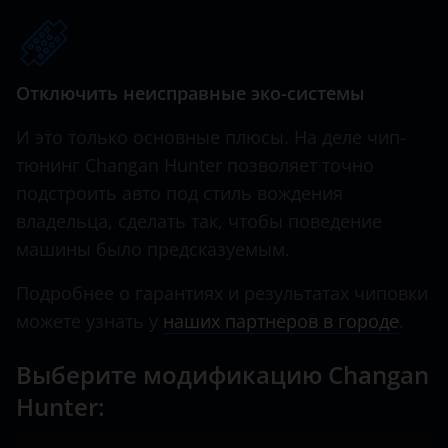
Hawtai
Honda
Отключить неисправные эко-системы
Hummer
И это только основные плюсы. На деле чип-
Hyundai
тюнинг Changan Hunter позволяет точно
подстроить авто под стиль вождения
Infiniti
владельца, сделать так, чтобы поведение
Iveco
машины было предсказуемым.
JAC
Подробнее о гарантиях и результатах чиповки
Jaguar
можете узнать у
наших партнеров в городе
.
Jeep
Выберите модификацию Changan
Kaiyi
Hunter:
KIA