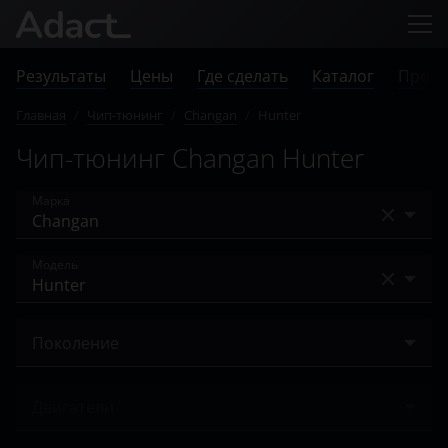
Результаты
Цены
Где сделать
Каталог
Прове
Главная
/
Чип-тюнинг
/
Changan
/
Hunter
Чип-тюнинг Changan Hunter
Марка
Acura
Модель
Alfa Romeo
Alsvin V7
Audi
Поколение
Benni
BAIC
2020 – н.в.
CS35
Двигатели
Bentley
CS35 Plus