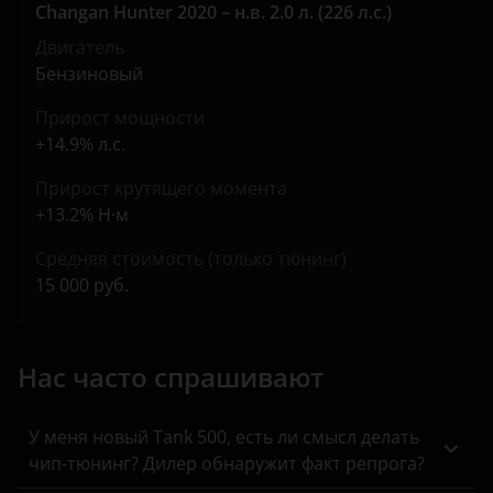
Changan Hunter 2020 – н.в. 2.0 л. (226 л.с.)
Land Rover
Двигатель
Lexus
Бензиновый
Lifan
Прирост мощности
+14.9% л.с.
Luxgen
Прирост крутящего момента
Mazda
+13.2% Н·м
Mercedes
Средняя стоимость (только тюнинг)
15 000 руб.
MINI
Mitsubishi
Нас часто спрашивают
Nissan
Omoda
У меня новый Tank 500, есть ли смысл делать
чип-тюнинг? Дилер обнаружит факт репрога?
Opel