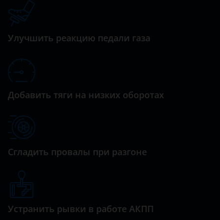
Datsun
Dodge
Улучшить реакцию педали газа
Dongfeng (DFM)
Exeed
FAW
Добавить тяги на низких оборотах
Fiat
Ford
GAC
Сгладить провалы при разгоне
Geely
Genesis
Great Wall (GWM)
Устранить рывки в работе АКПП
Haval