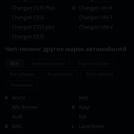
Changan CS35 Plus
U
Changan Uni-K
Changan CS55
Changan UNI-T
Changan CS55 plus
Changan UNI-V
Changan CS75
Чип-тюнинг других марок автомобилей
Все
Американские
Европейские
Китайские
Корейские
Российские
Японские
A
Acura
Jeep
Alfa Romeo
K
Kaiyi
Audi
KIA
B
BAIC
L
Land Rover