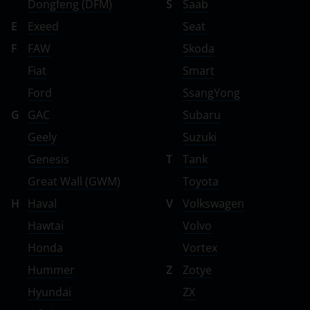
Dongfeng (DFM)
S
Saab
E
Exeed
Seat
F
FAW
Skoda
Fiat
Smart
Ford
SsangYong
G
GAC
Subaru
Geely
Suzuki
Genesis
T
Tank
Great Wall (GWM)
Toyota
H
Haval
V
Volkswagen
Hawtai
Volvo
Honda
Vortex
Hummer
Z
Zotye
Hyundai
ZX