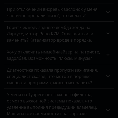
Tank
При отключении вихревых заслонок у меня
Toyota
частично пропали 'низы', что делать?
Volkswagen
Горит чек коду заднего лямбда зонда на
Ларгусе, мотор Рено К7М. Отключить или
Volvo
заменить? Катализатор вроде в порядке.
Vortex
Хочу отключить иммобилайзер на патриоте,
Zotye
задолбал. Возможность, плюсы, минусы?
ZX
Диагностика показала пропуски зажигания,
специалист сказал, что мотор в порядке,
ВАЗ (LADA)
виновата программа, можно исправить?
ГАЗ
У меня на Туареге нет сажевого фильтра,
ЗАЗ
осмотр выхлопной системы показал, что
удаление выполнил предыдущий владелец.
УАЗ
Машина все время коптит на форсаже,