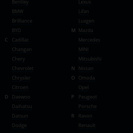
Bentley
Lexus
BMW
Lifan
Brilliance
Luxgen
BYD
M
Mazda
C
Cadillac
Mercedes
Changan
MINI
Chery
Mitsubishi
Chevrolet
N
Nissan
Chrysler
O
Omoda
Citroen
Opel
D
Daewoo
P
Peugeot
Daihatsu
Porsche
Datsun
R
Ravon
Dodge
Renault