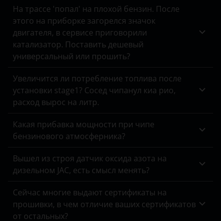
На трассе 'попал' на плохой бензин. После
Peugeot
этого на приборке загорелся значок
Porsche
двигателя, в сервисе приговорили
катализатор. Поставить дешевый
Ravon
универсальный или прошить?
Renault
Увеличится ли потребление топлива после
Saab
установки stage1? Сосед чипанул киа рио,
расход вырос на литр.
Seat
Какая прибавка мощности при чипе
Skoda
бензинового атмосферника?
Smart
Вышел из строя датчик оксида азота на
SsangYong
дизельном JAC, есть смысл менять?
Subaru
Сейчас многие выдают сертификаты на
прошивки, в чем отличие ваших сертификатов
Suzuki
от остальных?