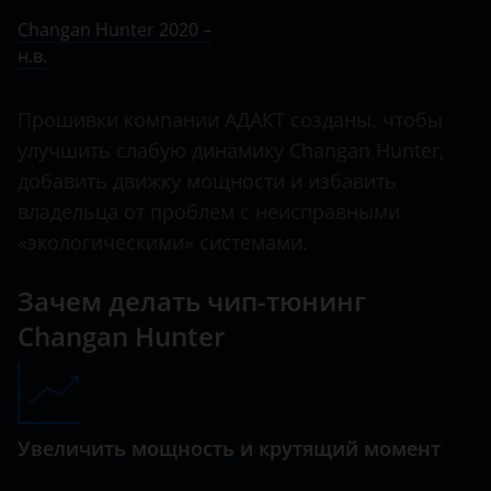
Ничего не найдено
BMW
Changan Hunter 2020 –
CS55
н.в.
Brilliance
CS55 plus
BYD
Прошивки компании АДАКТ созданы, чтобы
CS75
Cadillac
улучшить слабую динамику Changan Hunter,
CX20
добавить движку мощности и избавить
Changan
владельца от проблем с неисправными
Eado
Chery
«экологическими» системами.
Hunter
Chevrolet
Зачем делать чип-тюнинг
Raeton
Chrysler
Changan Hunter
Uni-K
Citroen
UNI-T
Daewoo
UNI-V
Увеличить мощность и крутящий момент
Daihatsu