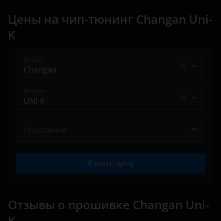
Peugeot
Цены на чип-тюнинг Changan Uni-
Porsche
K
Ravon
Марка
Renault
Saab
Acura
Модель
Seat
Alfa Romeo
Alsvin V7
Skoda
Audi
Поколение
Benni
Smart
BAIC
2020 – н.в.
CS35
Узнать цену
SsangYong
Bentley
CS35 plus
Subaru
BMW
CS55
Отзывы о прошивке Changan Uni-
Suzuki
Brilliance
K
CS55 plus