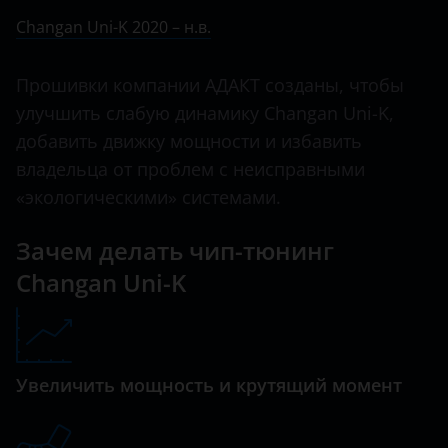
Ничего не найдено
BMW
Changan Uni-K 2020 – н.в.
CS55
Brilliance
CS55 plus
Прошивки компании АДАКТ созданы, чтобы
BYD
улучшить слабую динамику Changan Uni-K,
CS75
Cadillac
добавить движку мощности и избавить
CX20
владельца от проблем с неисправными
Changan
Eado
«экологическими» системами.
Chery
Hunter
Зачем делать чип-тюнинг
Chevrolet
Raeton
Changan Uni-K
Chrysler
Uni-K
Citroen
UNI-T
Daewoo
Увеличить мощность и крутящий момент
UNI-V
Daihatsu