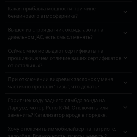
DongFeng
Какая прибавка мощности при чипе
EXEED
бензинового атмосферника?
FAW
Вышел из строя датчик оксида азота на
дизельном JAC, есть смысл менять?
Fiat
Ford
Сейчас многие выдают сертификаты на
прошивки, в чем отличие ваших сертификатов
Foton
от остальных?
GAC
При отключении вихревых заслонок у меня
частично пропали 'низы', что делать?
Geely
Genesis
Горит чек коду заднего лямбда зонда на
Ларгусе, мотор Рено К7М. Отключить или
Great Wall
заменить? Катализатор вроде в порядке.
Haval
Хочу отключить иммобилайзер на патриоте,
Hawtai
задолбал. Возможность, плюсы, минусы?