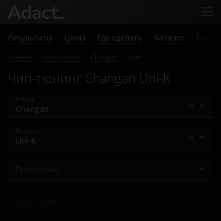
Результаты
Цены
Где сделать
Каталог
Прове
Главная
/
Чип-тюнинг
/
Changan
/
Uni-K
Чип-тюнинг Changan Uni-K
Марка
Acura
Модель
Alfa Romeo
Alsvin V7
Audi
Поколение
Benni
BAIC
2020 – н.в.
CS35
Двигатели
Bentley
CS35 Plus