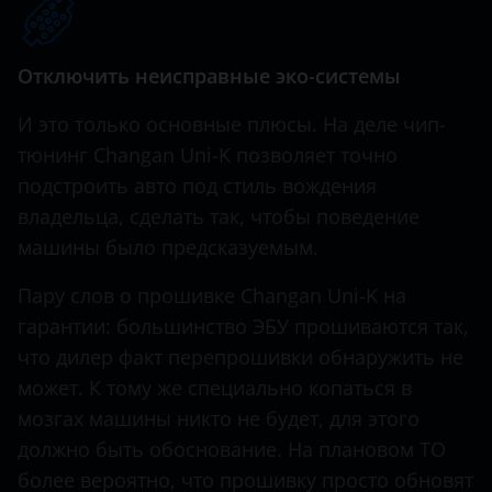
Hawtai
Отключить неисправные эко-системы
Honda
И это только основные плюсы. На деле чип-
Hummer
тюнинг Changan Uni-K позволяет точно
Hyundai
подстроить авто под стиль вождения
Infiniti
владельца, сделать так, чтобы поведение
машины было предсказуемым.
Iveco
Пару слов о прошивке Changan Uni-K на
JAC
гарантии: большинство ЭБУ прошиваются так,
Jaguar
что дилер факт перепрошивки обнаружить не
может. К тому же специально копаться в
Jeep
мозгах машины никто не будет, для этого
Kaiyi
должно быть обоснование. На плановом ТО
KIA
более вероятно, что прошивку просто обновят