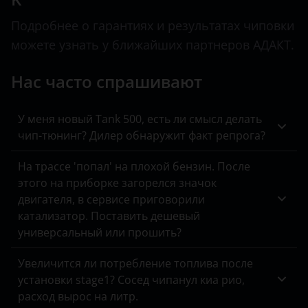
Tank
BYD
CS75
Подробнее о гарантиях и результатах чиповки
Toyota
Cadillac
можете узнать у ближайших партнеров АДАКТ.
CS95
Volkswagen
Changan
Нас часто спрашивают
CX20
Volvo
Chery
Eado
Vortex
Chevrolet
У меня новый Tank 500, есть ли смысл делать
Hunter
чип-тюнинг? Дилер обнаружит факт репрога?
Zotye
Chrysler
Raeton
На трассе 'попал' на плохой бензин. После
ZX
Citroen
этого на приборке загорелся значок
UNI-K
двигателя, в сервисе приговорили
ВАЗ (LADA)
Daewoo
катализатор. Поставить дешевый
UNI-T
ГАЗ
Daihatsu
универсальный или прошить?
UNI-V
ЗАЗ
Datsun
Увеличится ли потребление топлива после
установки stage1? Сосед чипанул киа рио,
УАЗ
Dodge
расход вырос на литр.