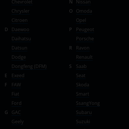
УАЗ
Chevrolet
N
Nissan
Chrysler
O
Omoda
Citroen
Opel
D
Daewoo
P
Peugeot
Daihatsu
Porsche
Datsun
R
Ravon
Dodge
Renault
Dongfeng (DFM)
S
Saab
E
Exeed
Seat
F
FAW
Skoda
Fiat
Smart
Ford
SsangYong
G
GAC
Subaru
Geely
Suzuki