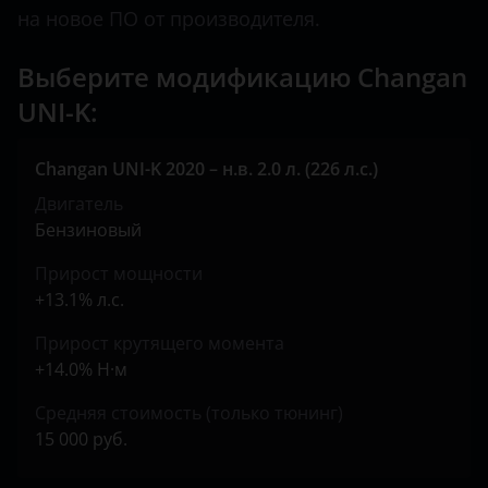
на новое ПО от производителя.
Land Rover
Выберите модификацию Changan
Lexus
UNI-K:
Lifan
Luxgen
Changan UNI-K 2020 – н.в. 2.0 л. (226 л.с.)
Mazda
Двигатель
Бензиновый
Mercedes
Прирост мощности
MINI
+13.1% л.с.
Mitsubishi
Прирост крутящего момента
+14.0% Н·м
Nissan
Средняя стоимость (только тюнинг)
Omoda
15 000 руб.
Opel