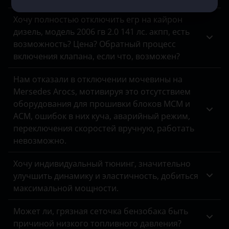
Land Rover
Хочу полностью отключить егр на кайрон
дизель, модель 2006 гв 2.0 141 лс. акпп, есть
Lexus
возможность? Цена? Обратный процесс
Lifan
включения клапана, если что, возможен?
Luxgen
Нам отказали в отключении мочевины на
Mersedes Arocs, мотивируя это отсутствием
Mazda
оборудования для прошивки блоков MCM и
ACM, ошибок в них куча, аварийный режим,
Mercedes-Benz
переключения скоростей вручную, работать
MINI
невозможно.
Mitsubishi
Хочу индивидуальный тюнинг, значительно
улучшить динамику и эластичность, добиться
Nissan
максимальной мощности.
Omoda
Может ли, грязная сеточка бензобака быть
Opel
причиной низкого топливного давления?