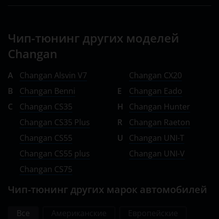
Peugeot
Porsche
Чип-тюнинг других моделей
Ravon
Changan
Renault
A
Changan Alsvin V7
Changan CX20
Saab
B
Changan Benni
E
Changan Eado
C
Changan CS35
H
Changan Hunter
Seat
Changan CS35 Plus
R
Changan Raeton
Skoda
Changan CS55
U
Changan UNI-T
Smart
Changan CS55 plus
Changan UNI-V
SsangYong
Changan CS75
Subaru
Чип-тюнинг других марок автомобилей
Suzuki
Все
Американские
Европейские