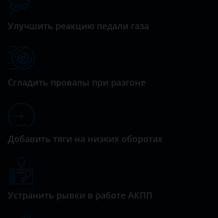
Datsun
Dodge
Улучшить реакцию педали газа
Dongfeng (DFM)
Exeed
FAW
Сгладить провалы при разгоне
Fiat
Ford
GAC
Добавить тяги на низких оборотах
Geely
Genesis
Устранить рывки в работе АКПП
Great Wall (GWM)
Haval