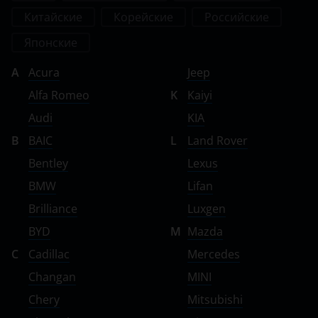
Tank
Китайские
Корейские
Российские
Toyota
Японские
Volkswagen
A
Acura
Jeep
Volvo
Alfa Romeo
K
Kaiyi
Audi
KIA
Vortex
B
BAIC
L
Land Rover
Zotye
Bentley
Lexus
ZX
BMW
Lifan
ВАЗ (LADA)
Brilliance
Luxgen
BYD
M
Mazda
ГАЗ
C
Cadillac
Mercedes
ЗАЗ
Changan
MINI
ТагАЗ
Chery
Mitsubishi