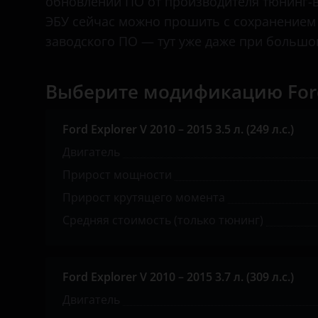
обновлении ПО от производителя тюнинг-в
Great Wall (GWM)
ЭБУ сейчас можно прошить с сохранением
Haval
заводского ПО — тут уже даже при большом
Hawtai
Выберите модификацию Ford
Honda
Hummer
Ford Explorer V 2010 – 2015 3.5 л. (249 л.с.)
Hyundai
Двигатель
Infiniti
Прирост мощности
Прирост крутящего момента
Iveco
Средняя стоимость (только тюнинг)
JAC
Jaguar
Ford Explorer V 2010 – 2015 3.7 л. (309 л.с.)
Jeep
Двигатель
Kaiyi