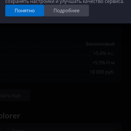
сохранять настройки и улучшать качество сервиса.
+10.8% Н·м
Понятно
Подробнее
19 000 руб.
Бензиновый
+5.6% л.с.
+5.9% Н·м
18 000 руб.
зать еще
lorer
Модель