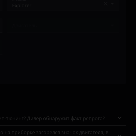
Bronco
Двигатель
Bronco Sport
Ничего не найдено
C-MAX
EcoSport
Edge
Escape
Everest
Expedition
Explorer
чип-тюнинг? Дилер обнаружит факт репрога?
Fiesta
го на приборке загорелся значок двигателя, в