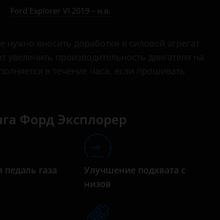
Edge
Ford Explorer VI 2019 – н.в.
Escape
Не нужно вносить доработки в силовой агрегат
Everest
ит увеличить производительность двигателя на
Expedition
полняется в течение часа, если прошивать
Explorer
Fiesta
га Форд Эксплорер
Focus
Fusion
Galaxy
 педаль газа
Улучшение подхвата с
низов
Kuga
Maverick