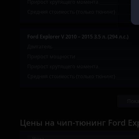
Прирост крутящего момента
Opel
Средняя стоимость (только тюнинг)
Peugeot
Porsche
Ford Explorer V 2010 – 2015 3.5 л. (294 л.с.)
Ravon
Двигатель
Прирост мощности
Renault
Прирост крутящего момента
Saab
Средняя стоимость (только тюнинг)
Seat
Skoda
Пока
Smart
SsangYong
Цены на чип-тюнинг Ford Exp
Subaru
Марка