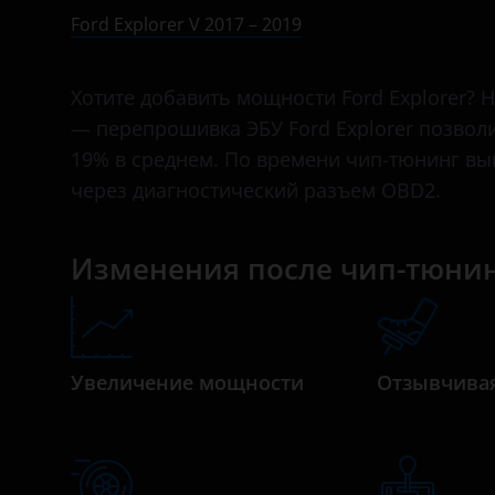
V 2010 – 2015
Bentley
Ford Explorer V 2017 – 2019
V 2015 – 2018
BMW
Хотите добавить мощности Ford Explorer? 
V 2017 – 2019
Brilliance
— перепрошивка ЭБУ Ford Explorer позвол
VI 2019 – н.в.
BYD
19% в среднем. По времени чип-тюнинг вы
через диагностический разъем OBD2.
Cadillac
Changan
Изменения после чип-тюнин
Chery
Chevrolet
Chrysler
Увеличение мощности
Отзывчивая
Citroen
Daewoo