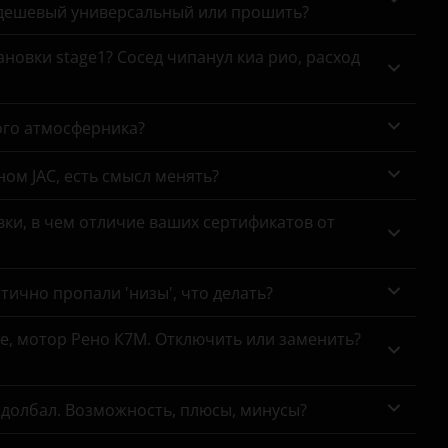
Focus
 дешевый универсальный или прошить?
Fusion
новки stage1? Сосед чипанул киа рио, расход
Galaxy
ого атмосферника?
Kuga
Maverick
ном JAC, есть смысл менять?
Mondeo
ки, в чем отличие ваших сертификатов от
Mustang
Ranger
тично пропали 'низы', что делать?
S-MAX
се, мотор Рено К7М. Отключить или заменить?
Tourneo
Tourneo Connect
адолбал. Возможность, плюсы, минусы?