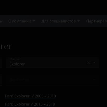
ты
О компании
Для специалистов
Партнера
rer
Модель
Bronco
Двигатели
Bronco Sport
Ничего не найдено
C-Max
Ford Explorer IV 2005 – 2010
Ecosport
Ford Explorer V 2015 – 2018