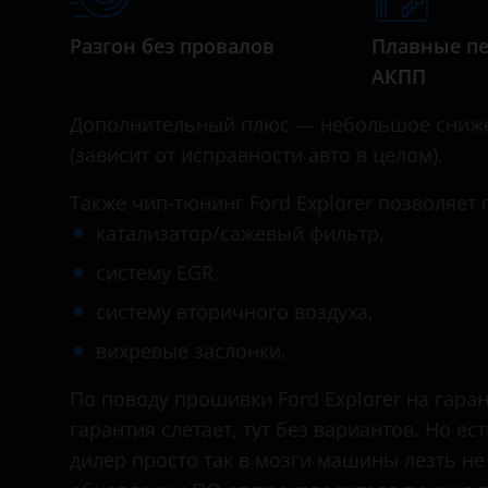
Daihatsu
Разгон без провалов
Плавные п
Datsun
АКПП
Dodge
Дополнительный плюс — небольшое сниже
Dongfeng (DFM)
(зависит от исправности авто в целом).
Exeed
Также чип-тюнинг Ford Explorer позволяет
FAW
катализатор/сажевый фильтр,
систему EGR,
Fiat
систему вторичного воздуха,
Ford
вихревые заслонки.
GAC
По поводу прошивки Ford Explorer на гара
Geely
гарантия слетает, тут без вариантов. Но е
Genesis
дилер просто так в мозги машины лезть не