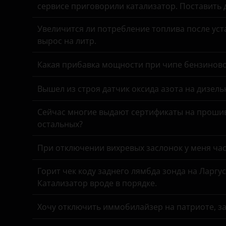
Chery
УАЗ
сервисе приговорили катализатор. Поставить
Chevrolet
Увеличится ли потребление топлива после уста
вырос на литр.
Chrysler
Какая прибавка мощности при чипе бензинов
Citroen
Daewoo
Вышел из строя датчик оксида азота на дизель
Daihatsu
Сейчас многие выдают сертификаты на прошив
остальных?
Datsun
Dodge
При отключении вихревых заслонок у меня час
DongFeng
Горит чек коду заднего лямбда зонда на Ларгу
Катализатор вроде в порядке.
EXEED
FAW
Хочу отключить иммобилайзер на патриоте, з