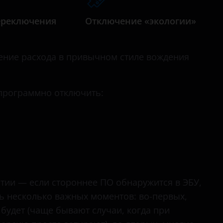
Mondeo
ереключения
Отключение «экологии»
Mustang
Ranger
ние расхода в привычном стиле вождения
S-Max
Tourneo
 программно отключить:
Tourneo Custom
Transit
Transit Connect
Transit Custom
нтии — если стороннее ПО обнаружится в ЭБУ,
сть несколько важных моментов: во-первых,
 будет (чаще бывают случаи, когда при