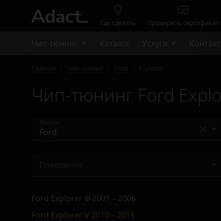
Где сделать
Проверить сертификат
Чип-тюнинг
Каталог
Услуги
Контак
Главная
/
Чип-тюнинг
/
Ford
/
Explorer
Чип-тюнинг Ford Explo
Марка
Acura
Поколение
Alfa Romeo
III 2001 – 2006
Audi
Ford Explorer III 2001 – 2006
IV 2005 – 2010
BAIC
Ford Explorer V 2010 – 2015