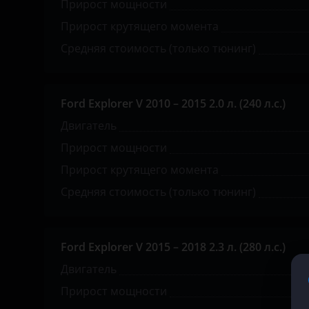
Прирост мощности
KIA
Прирост крутящего момента
Средняя стоимость (только тюнинг)
Land Rover
Lexus
Ford Explorer V 2010 – 2015 2.0 л. (240 л.с.)
Lifan
Двигатель
Luxgen
Прирост мощности
Mazda
Прирост крутящего момента
Mercedes
Средняя стоимость (только тюнинг)
MINI
Mitsubishi
Ford Explorer V 2015 – 2018 2.3 л. (280 л.с.)
Двигатель
Nissan
Прирост мощности
Omoda