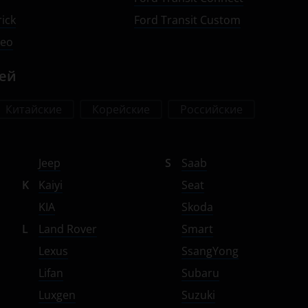
ick
Ford Transit Custom
deo
лей
Китайские
Корейские
Российские
Jeep
S
Saab
K
Kaiyi
Seat
KIA
Skoda
L
Land Rover
Smart
Lexus
SsangYong
Lifan
Subaru
Luxgen
Suzuki