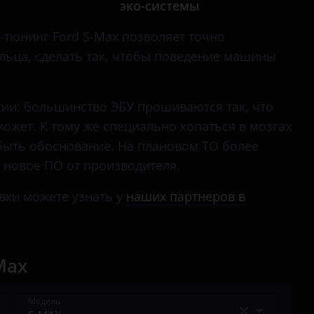
эко-системы
Mondeo
Mustang
-тюнинг Ford S-Max позволяет точно
ельца, сделать так, чтобы поведение машины
Ranger
S-Max
тии: большинство ЭБУ прошиваются так, что
Tourneo
ожет. К тому же специально копаться в мозгах
 быть обоснование. На плановом ТО более
Tourneo Custom
 новое ПО от производителя.
Transit
вки можете узнать у
наших партнеров в
Transit Connect
Transit Custom
Max
Модель