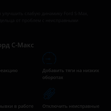
Edge
 улучшить слабую динамику Ford S-Max,
Escape
адельца от проблем с неисправными
Everest
Expedition
орд С-Макс
Explorer
Fiesta
Focus
реакцию
Добавить тяги на низких
Fusion
а
оборотах
Galaxy
Kuga
Maverick
рывки в работе
Отключить неисправные