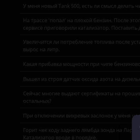
У меня новый Tank 500, есть ли смысл делать 
Chevrolet
KIA
На трассе 'попал' на плохой бензин. После это
Chrysler
Land Rover
сервисе приговорили катализатор. Поставить
Citroen
Lexus
Увеличится ли потребление топлива после уста
Daewoo
Lifan
вырос на литр.
Daihatsu
Luxgen
Какая прибавка мощности при чипе бензинов
Datsun
Mazda
Вышел из строя датчик оксида азота на дизель
Dodge
Mercedes
Сейчас многие выдают сертификаты на прошив
DongFeng
MINI
остальных?
EXEED
Mitsubishi
При отключении вихревых заслонок у меня час
FAW
Nissan
Горит чек коду заднего лямбда зонда на Ларгу
Fiat
Omoda
Катализатор вроде в порядке.