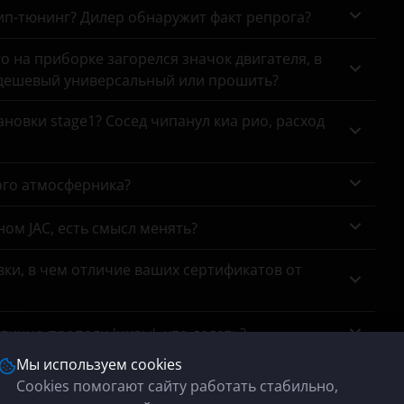
чип-тюнинг? Дилер обнаружит факт репрога?
Fusion
го на приборке загорелся значок двигателя, в
Galaxy
 дешевый универсальный или прошить?
Kuga
новки stage1? Сосед чипанул киа рио, расход
Maverick
Mondeo
ого атмосферника?
Mustang
ном JAC, есть смысл менять?
Ranger
ки, в чем отличие ваших сертификатов от
S-MAX
Tourneo
тично пропали 'низы', что делать?
Tourneo Connect
Мы используем cookies
се, мотор Рено К7М. Отключить или заменить?
Cookies помогают сайту работать стабильно,
Tourneo Custom