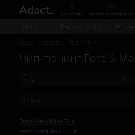
Где сделать
Проверить сертификат
Чип-тюнинг
Каталог
Услуги
Контак
Главная
/
Чип-тюнинг
/
Ford
/
S-Max
Чип-тюнинг Ford S-Ma
Марка
Acura
Поколение
Alfa Romeo
I 2006 – 2010
Audi
Ford S-Max I 2006 – 2010
I 2010 – 2015
BAIC
Ford S-Max II 2015 – 2019