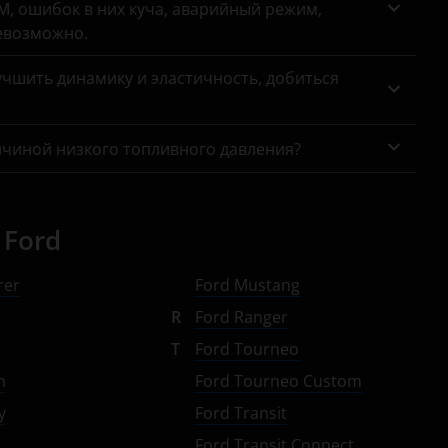
, ошибок в них куча, аварийный режим,
евозможно.
чшить динамику и эластичность, добиться
ичиной низкого топливного давления?
 Ford
rer
Ford Mustang
a
R
Ford Ranger
s
T
Ford Tourneo
n
Ford Tourneo Custom
y
Ford Transit
Ford Transit Connect