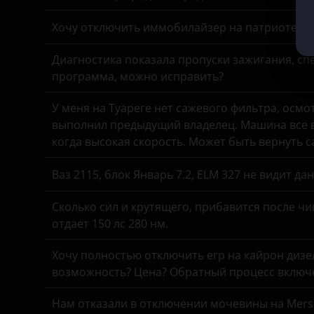
Ford
Opel
Хочу отключить иммобилайзер на патриоте, з
Foton
Peugeot
Диагностика показала пропуски зажигания, спе
GAC
Porsche
программа, можно исправить?
Geely
Ravon
У меня на Туареге нет сажевого фильтра, осмо
выполнил предыдущий владелец. Машина все в
Genesis
Renault
когда высокая скорость. Может быть вернуть 
Great Wall
Saab
Ваз 2115, блок Январь 7.2, ELM 327 не видит д
Haval
Seat
Сколько сил и крутящего, прибавится после чи
Hawtai
Skoda
отдает 150 лс 280 нм.
Honda
Smart
Хочу полностью отключить егр на кайрон дизель,
Hummer
SsangYong
возможность? Цена? Обратный процесс включе
Hyundai
Subaru
Нам отказали в отключении мочевины на Merse