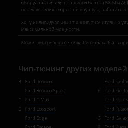
оборудования для прошивки блоков MCM и ACM
Infiniti
Suzuki
переключения скоростей вручную, работать н
Isuzu
Tank
Хочу индивидуальный тюнинг, значительно улу
Iveco
Toyota
максимальной мощности.
JAC
Volkswagen
Может ли, грязная сеточка бензобака быть пр
Jaguar
Volvo
Jeep
Vortex
Чип-тюнинг других моделей
Kaiyi
Zotye
B
Ford Bronco
Ford Explo
Kia
ZX
Ford Bronco Sport
F
Ford Fiest
Land Rover
ВАЗ (LADA)
C
Ford C-Max
Ford Focu
Lexus
ГАЗ
E
Ford Ecosport
Ford Fusio
Ford Edge
G
Ford Galax
Lifan
ЗАЗ
Ford Escape
K
Ford Kuga