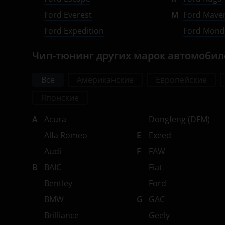
Luxgen
УАЗ
Ford Everest
M
Ford Maver
Mazda
Ford Expedition
Ford Mon
Mercedes-Benz
Чип-тюнинг других марок автомоби
MINI
Все
Американские
Европейские
Mitsubishi
Японские
Nissan
A
Acura
Dongfeng (DFM)
Omoda
Alfa Romeo
E
Exeed
Opel
Audi
F
FAW
Peugeot
B
BAIC
Fiat
Bentley
Ford
Porsche
BMW
G
GAC
Ravon
Brilliance
Geely