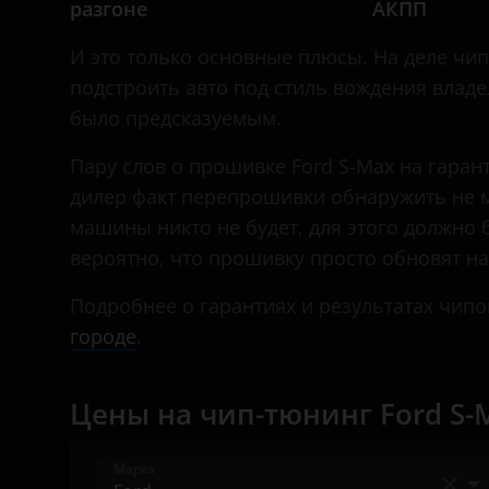
разгоне
АКПП
Daihatsu
Datsun
И это только основные плюсы. На деле чип
подстроить авто под стиль вождения влад
Dodge
было предсказуемым.
Dongfeng (DFM)
Пару слов о прошивке Ford S-Max на гаран
Exeed
дилер факт перепрошивки обнаружить не м
машины никто не будет, для этого должно
FAW
вероятно, что прошивку просто обновят на
Fiat
Подробнее о гарантиях и результатах чипо
Ford
городе
.
GAC
Geely
Цены на чип-тюнинг Ford S-
Genesis
Марка