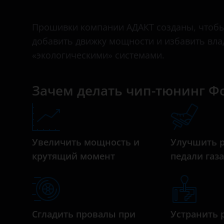
II 2015 – 2019
Bentley
II 2019 – н.в.
Прошивки компании АДАКТ созданы, чтобы
BMW
добавить движку мощности и избавить вл
Brilliance
«экологическими» системами.
BYD
Зачем делать чип-тюнинг Ф
Cadillac
Changan
Chery
Увеличить мощность и
Улучшить 
Chevrolet
крутящий момент
педали газ
Chrysler
Citroen
Daewoo
Сгладить провалы при
Устранить 