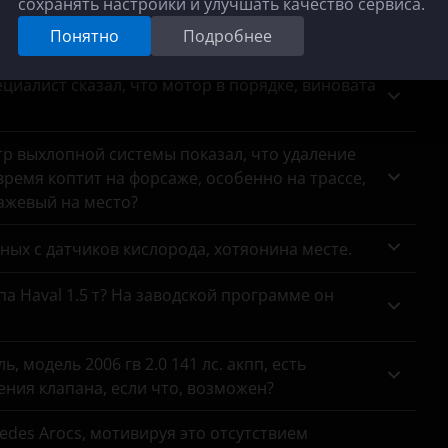
сохранять настройки и улучшать качество сервиса.
Transit
Понятно
Подробнее
адолбал. Возможность, плюсы, минусы?
Transit Connect
циалист сказал, что мотор в порядке, виновата
Transit Custom
тр выхлопной системы показал, что удаление
ремя коптит на форсаже, особенно на трассе,
сажевый на место?
анных с датчиков кислорода, хотяонина месте.
па Haval 1.5 т? На заводской программе он
 модель 2006 гв 2.0 141 лс. акпп, есть
ния клапана, если что, возможен?
des Arocs, мотивируя это отсутствием