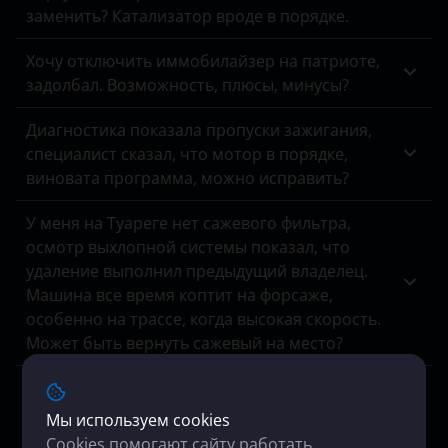
Suzuki
заменить? Катализатор вроде в порядке.
Tank
Хочу отключить иммобилайзер на патриоте,
задолбал. Возможность, плюсы, минусы?
Toyota
Volkswagen
Диагностика показала пропуски зажигания,
специалист сказал, что мотор в порядке,
Volvo
виновата программа, можно исправить?
Vortex
У меня на Туареге нет сажевого фильтра,
Zotye
осмотр выхлопной системы показал, что
удаление выполнил предыдущий владелец.
ZX
Машина все время коптит на форсаже,
особенно на трассе, когда высокая скорость.
ВАЗ (LADA)
Может быть вернуть сажевый на место?
ГАЗ
Ваз 2115, блок Январь 7.2, ELM 327 не видит
ЗАЗ
данных с датчиков кислорода, хотяонина
Мы используем cookies
месте.
Cookies помогают сайту работать
УАЗ