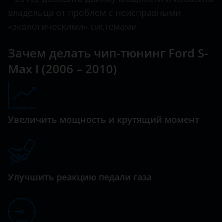
Maverick
владельца от проблем с неисправными
Datsun
«экологическими» системами.
Mondeo
Dodge
Зачем делать чип-тюнинг Ford S-
Mustang
Dongfeng (DFM)
Max I (2006 – 2010)
Ranger
Exeed
S-Max
FAW
Tourneo
Fiat
Увеличить мощность и крутящий момент
Tourneo Custom
Ford
Transit
GAC
Transit Connect
Улучшить реакцию педали газа
Geely
Transit Custom
Genesis
Great Wall (GWM)