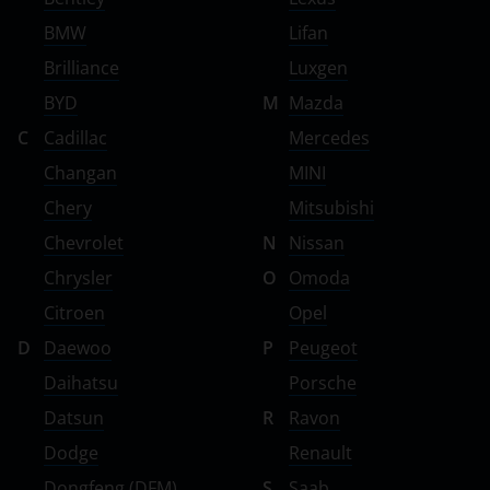
BMW
Lifan
Brilliance
Luxgen
BYD
M
Mazda
C
Cadillac
Mercedes
Changan
MINI
Chery
Mitsubishi
Chevrolet
N
Nissan
Chrysler
O
Omoda
Citroen
Opel
D
Daewoo
P
Peugeot
Daihatsu
Porsche
Datsun
R
Ravon
Dodge
Renault
Dongfeng (DFM)
S
Saab