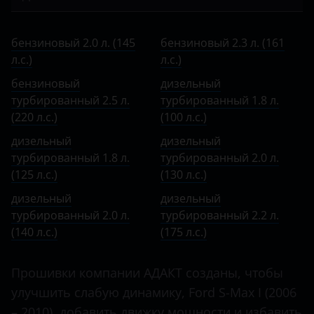
Bentley
I 2010 – 2015
Ecosport
бензиновый 2.0 л. (145 л.с.)
BMW
II 2015 – 2019
бензиновый 2.0 л. (145
бензиновый 2.3 л. (161
Edge
бензиновый 2.3 л. (161 л.с.)
л.с.)
Brilliance
л.с.)
II 2019 – н.в.
Escape
бензиновый турбированный 2.5 л. (220 л.с.)
бензиновый
дизельный
BYD
турбированный 2.5 л.
турбированный 1.8 л.
Everest
дизельный турбированный 1.8 л. (100 л.с.)
Cadillac
(220 л.с.)
(100 л.с.)
Expedition
дизельный турбированный 1.8 л. (125 л.с.)
дизельный
дизельный
Changan
турбированный 1.8 л.
турбированный 2.0 л.
Explorer
дизельный турбированный 2.0 л. (130 л.с.)
Chery
(125 л.с.)
(130 л.с.)
Fiesta
дизельный турбированный 2.0 л. (140 л.с.)
дизельный
дизельный
Chevrolet
турбированный 2.0 л.
турбированный 2.2 л.
Focus
дизельный турбированный 2.2 л. (175 л.с.)
Chrysler
(140 л.с.)
(175 л.с.)
Fusion
Citroen
Прошивки компании АДАКТ созданы, чтобы
Galaxy
Daewoo
улучшить слабую динамику, Ford S-Max I (2006
Kuga
– 2010), добавить движку мощности и избавить
Daihatsu