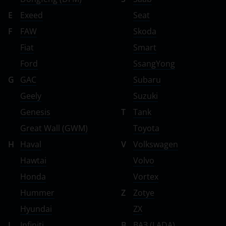
E
Exeed
Seat
F
FAW
Skoda
Fiat
Smart
Ford
SsangYong
G
GAC
Subaru
Geely
Suzuki
Genesis
T
Tank
Great Wall (GWM)
Toyota
H
Haval
V
Volkswagen
Hawtai
Volvo
Honda
Vortex
Hummer
Z
Zotye
Hyundai
ZX
I
Infiniti
В
ВАЗ (LADA)