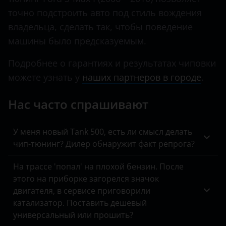
KIA
точно подстроить авто под стиль вождения
владельца, сделать так, чтобы поведение
Land Rover
машины было предсказуемым.
Lexus
Подробнее о гарантиях и результатах чиповки
Lifan
можете узнать у
наших партнеров в городе
.
Luxgen
Нас часто спрашивают
Mazda
У меня новый Tank 500, есть ли смысл делать
Mercedes
чип-тюнинг? Дилер обнаружит факт репрога?
MINI
На трассе 'попал' на плохой бензин. После
Mitsubishi
этого на приборке загорелся значок
двигателя, в сервисе приговорили
Nissan
катализатор. Поставить дешевый
Omoda
универсальный или прошить?