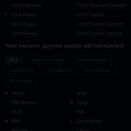
Ford Explorer
Ford Tourneo Custom
F
Ford Fiesta
Ford Transit
Ford Focus
Ford Transit Connect
Ford Fusion
Ford Transit Custom
Чип-тюнинг других марок автомобилей
Все
Американские
Европейские
Китайские
Корейские
Российские
Японские
A
Acura
Jeep
Alfa Romeo
K
Kaiyi
Audi
KIA
B
BAIC
L
Land Rover
Bentley
Lexus