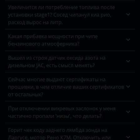
Opel
Увеличится ли потребление топлива после
установки stage1? Сосед чипанул киа рио,
Peugeot
расход вырос на литр.
Porsche
Какая прибавка мощности при чипе
Ravon
бензинового атмосферника?
Renault
Вышел из строя датчик оксида азота на
дизельном JAC, есть смысл менять?
Saab
Seat
Сейчас многие выдают сертификаты на
прошивки, в чем отличие ваших сертификатов
Skoda
от остальных?
Smart
При отключении вихревых заслонок у меня
частично пропали 'низы', что делать?
SsangYong
Subaru
Горит чек коду заднего лямбда зонда на
Ларгусе, мотор Рено К7М. Отключить или