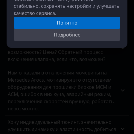
стабильно, сохранять настройки и улучшать
Сколько сил и крутящего, прибавится после
качество сервиса.
чипа Haval 1.5 т? На заводской программе он
Понятно
отдает 150 лс 280 нм.
Подробнее
Хочу полностью отключить егр на кайрон
дизель, модель 2006 гв 2.0 141 лс. акпп, есть
возможность? Цена? Обратный процесс
включения клапана, если что, возможен?
Нам отказали в отключении мочевины на
Mersedes Arocs, мотивируя это отсутствием
оборудования для прошивки блоков MCM и
ACM, ошибок в них куча, аварийный режим,
переключения скоростей вручную, работать
невозможно.
Хочу индивидуальный тюнинг, значительно
улучшить динамику и эластичность, добиться