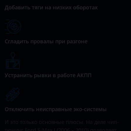
Добавить тяги на низких оборотах
Haval
Hawtai
Honda
Сгладить провалы при разгоне
Hummer
Hyundai
Infiniti
Устранить рывки в работе АКПП
Iveco
JAC
Jaguar
Отключить неисправные эко-системы
Jeep
И это только основные плюсы. На деле чип-
Kaiyi
тюнинг Ford S-Max I (2006 – 2010) позволяет