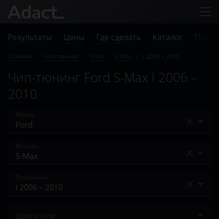
Результаты
Цены
Где сделать
Каталог
Прове
Главная
/
Чип-тюнинг
/
Ford
/
S-Max
/
I 2006 – 2010
Чип-тюнинг Ford S-Max I 2006 –
2010
Марка
Acura
Модель
Alfa Romeo
Bronco
Поколение
Audi
Bronco Sport
BAIC
I 2006 – 2010
C-Max
Двигатели