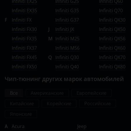
Infiniti EX25
Infiniti G25
Infiniti Q60
Infiniti EX35
Infiniti G35
Infiniti Q70
F
Infiniti FX
Infiniti G37
Infiniti QX30
Infiniti FX30
J
Infiniti JX
Infiniti QX50
Infiniti FX35
M
Infiniti M25
Infiniti QX56
Infiniti FX37
Infiniti M56
Infiniti QX60
Infiniti FX45
Q
Infiniti Q30
Infiniti QX70
Infiniti FX50
Infiniti Q40
Infiniti QX80
Чип-тюнинг других марок автомобилей
Все
Американские
Европейские
Китайские
Корейские
Российские
Японские
A
Acura
Jeep