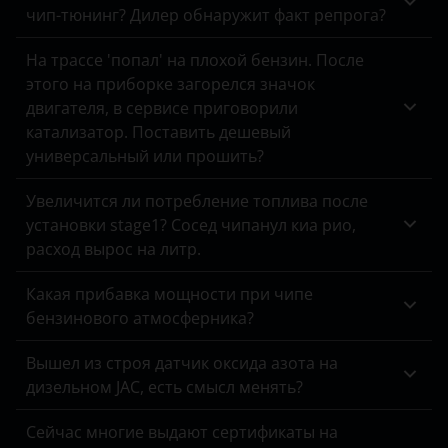
чип-тюнинг? Дилер обнаружит факт репрога?
Land Rover
На трассе 'попал' на плохой бензин. После
Lexus
этого на приборке загорелся значок
Lifan
двигателя, в сервисе приговорили
катализатор. Поставить дешевый
Luxgen
универсальный или прошить?
Mazda
Увеличится ли потребление топлива после
установки stage1? Сосед чипанул киа рио,
Mercedes
расход вырос на литр.
MINI
Какая прибавка мощности при чипе
Mitsubishi
бензинового атмосферника?
Nissan
Вышел из строя датчик оксида азота на
дизельном JAC, есть смысл менять?
Omoda
Opel
Сейчас многие выдают сертификаты на