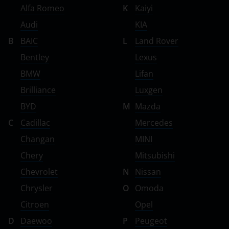
Alfa Romeo
K
Kaiyi
Audi
KIA
B
BAIC
L
Land Rover
Bentley
Lexus
BMW
Lifan
Brilliance
Luxgen
BYD
M
Mazda
C
Cadillac
Mercedes
Changan
MINI
Chery
Mitsubishi
Chevrolet
N
Nissan
Chrysler
O
Omoda
Citroen
Opel
D
Daewoo
P
Peugeot