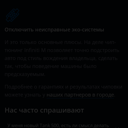
QX70
Hawtai
QX80
Honda
Отключить неисправные эко-системы
Hummer
И это только основные плюсы. На деле чип-
Hyundai
тюнинг Infiniti M позволяет точно подстроить
Infiniti
авто под стиль вождения владельца, сделать
так, чтобы поведение машины было
Iveco
предсказуемым.
JAC
Подробнее о гарантиях и результатах чиповки
Jaguar
можете узнать у
наших партнеров в городе
.
Jeep
Нас часто спрашивают
Kaiyi
KIA
У меня новый Tank 500, есть ли смысл делать