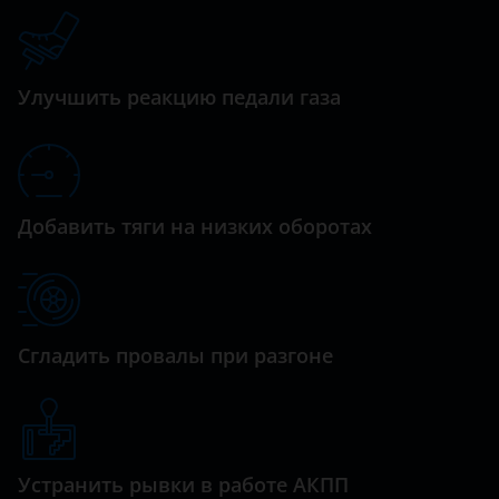
Datsun
M25
Dodge
M56
Dongfeng (DFM)
Улучшить реакцию педали газа
Q30
Exeed
Q40
FAW
Q50
Добавить тяги на низких оборотах
Fiat
Q60
Ford
Q70
GAC
QX30
Сгладить провалы при разгоне
Geely
QX50
Genesis
QX56
Great Wall (GWM)
QX60
Устранить рывки в работе АКПП
Haval