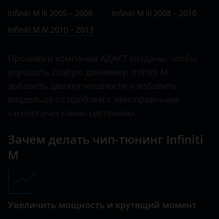
Ничего не найдено
BMW
IV 2010 – 2013
Infiniti M III 2005 – 2008
Infiniti M III 2008 – 2010
FX30
Brilliance
Infiniti M IV 2010 – 2013
FX35
BYD
FX37
Прошивки компании АДАКТ созданы, чтобы
Cadillac
улучшить слабую динамику, Infiniti M,
FX45
Changan
добавить движку мощности и избавить
FX50
владельца от проблем с неисправными
Chery
«экологическими» системами.
G
Chevrolet
G25
Зачем делать чип-тюнинг Infiniti
Chrysler
M
G35
Citroen
G37
Daewoo
JX
Daihatsu
Увеличить мощность и крутящий момент
M