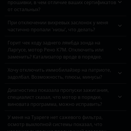
прошивки, в чем отличие ваших сертификатов
Peugeot
от остальных?
Porsche
При отключении вихревых заслонок у меня
Ravon
частично пропали 'низы', что делать?
Renault
Горит чек коду заднего лямбда зонда на
Ларгусе, мотор Рено К7М. Отключить или
Saab
заменить? Катализатор вроде в порядке.
Seat
Хочу отключить иммобилайзер на патриоте,
Skoda
задолбал. Возможность, плюсы, минусы?
Smart
Диагностика показала пропуски зажигания,
специалист сказал, что мотор в порядке,
SsangYong
виновата программа, можно исправить?
Subaru
У меня на Туареге нет сажевого фильтра,
Suzuki
осмотр выхлопной системы показал, что