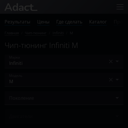
Результаты
Цены
Где сделать
Каталог
Прове
Главная
/
Чип-тюнинг
/
Infiniti
/
M
Чип-тюнинг Infiniti M
Марка
Acura
Модель
Alfa Romeo
EX
Audi
Поколение
EX25
BAIC
III 2005 – 2008
EX35
Двигатели
Bentley
III 2008 – 2010
FX