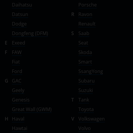
Daihatsu
Porsche
Datsun
R
Ravon
Dodge
Renault
Dongfeng (DFM)
S
Saab
E
Exeed
Seat
F
FAW
Skoda
Fiat
Smart
Ford
SsangYong
G
GAC
Subaru
Geely
Suzuki
Genesis
T
Tank
Great Wall (GWM)
Toyota
H
Haval
V
Volkswagen
Hawtai
Volvo